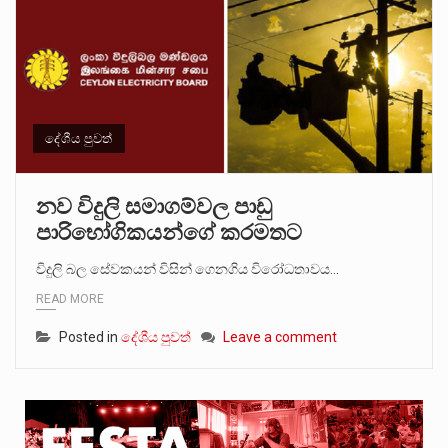
දේශීය පුවත්
නව විදුලි සමාගම්වල පාඩු
පාරිභෝගිකයන්ගේ කරමතට
විදුලි බල සේවකයන් විසින් ගෙනගිය විරෝධතාවය…
READ MORE
Posted in
දේශීය පුවත්
Leave a comment