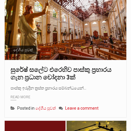
දේශීය පුවත්
සුරේෂ් සලේට එරෙහිව පාස්කු ප්‍රහාරය
ගැන ප්‍රධාන චෝදනා 3ක්
පාස්කු ඉරුදින ත්‍රස්ත ප්‍රහාරය සම්බන්ධයෙන්…
READ MORE
Posted in
දේශීය පුවත්
Leave a comment