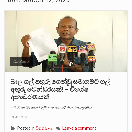
DAY:
MARCH 12, 2026
ගොවියන්ගේ ප්‍රශ්න, ධීවරයන්ගේ ප්‍රශ්න, සෞඛය ප්‍රශ්න, වැටු ප්‍ර්ශ්න, රැකියා විරහිත ප්‍රශ්න මේ සියලු ප්‍රශ්නවලට තනි…
මේ, දන්නා හඳුනන ලියන්නකුගේ නන්නාඳුනන අඩවියක සැරිසරා ලද ආස්වාදනීය මොහොතක සිංහාවලෝකනයකි .කෙටි කවියක දිගු බර…
වත්මන් ආණ්ඩුවේ ප්‍රධාන පාර්ශවකරුවා වන ජනතා විමුක්ති පෙරමුණේ කාලයක පටන් තිබුණු ප්‍රධාන සටන් පාඨයක් වූවේ…
සංවිධානාත්මක අපරාධකරුවකු වන ලොකු පැටිගේ ප්‍රධාන වෙඩික්කරු බවට සැක කරන ගිං ගඟේ ගිල්වා මරා දමා…
උපරිමාධිකරණ විනිශ්චයකාරවරුන්ගේ හා ඉන් පහළ විනිශ්චයකාරවරුන්ගේ විශ්‍රාම වයස දීර්ඝ කිරීම සඳහා සකස් කර ඇති විසිදෙවන…
විශේෂාංග
බන්ධනාගාර රැදවියන් 1,021 දෙනෙකු ඉකුත් වසර පහක කාලය තුලදී (2020 ජනවාරි 01 සිට 2025 දෙසැම්බර්…
බාල ගල් අඟුරු ගෙන්වූ සමාගමට ගල්
අඟුරු ටෙන්ඩරයක්! – විශේෂ
දිවයින පුරා පිහිටි බන්ධනාගාරවල පවතින දැඩි තදබදය හේතුවෙන් බන්ධනාගාර පද්ධතිය තුළ දැඩි අවදානම් තත්ත්වයක් නිර්මාණය…
අනාවරණයක්
නව පරිසර පනත යටතේ ශබ්ද දූෂණය සම්බන්ධයෙන් කටයුතු කිරීමට නව රෙගුලාසි ගෙන ඒමට මධ්‍යම පරිසර…
මේ වනවිට ගාප විදුලි ජනනයේදී නියමිත ප්‍රමිතිය…
READ MORE
Posted in
විශේෂාංග
Leave a comment