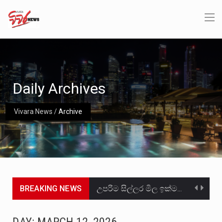
Daily Archives
Vivara News
/
Archive
BREAKING NEWS
උපරිම සිල්ලර මිල ඉක්මවා රතු නාඩු සහල් වෙළෙඳපොළට සැපයීමේ චෝදනාවට වැරදිකරු වූ නිව් රත්න සහල්…
2011 වසරේදී දේශපාලන හා මානව හිමිකම් ක්‍රියාකාරීන් වන ලලිත්කුමාර් වීරරාජ් සහ කුගන් මුරුගානන්දන් යාපනයේදී අතුරුදන්…