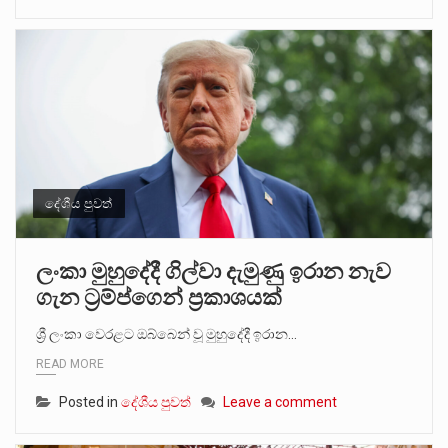
දේශීය පුවත්
ලංකා මුහුදේදී ගිල්වා දැමුණු ඉරාන නැව
ගැන ට්‍රම්ප්ගෙන් ප්‍රකාශයක්
ශ්‍රී ලංකා වෙරළට ඔබ්බෙන් වූ මුහුදේදී ඉරාන…
READ MORE
Posted in
දේශීය පුවත්
Leave a comment