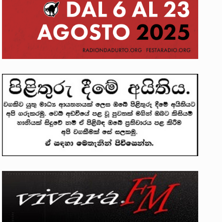
ලෝකනයකි .කෙටි කවියක දිගු බර…
න සටන් පාඨයක් වූවේ…