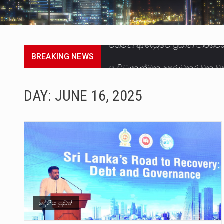
BREAKING NEWS
සංවිධානාත්මක අපරාධකරුවකු වන 
උපරිමාධිකරණ විනිශ්චයකාරවරුන්
DAY:
JUNE 16, 2025
බන්ධනාගාර රැදවියන් 1,021 දෙනෙ
මහර බන්ධනාගාරයේ අද ඇතිවූ සිද
අගෝස්තු මස දෙවන ඉරිදා ලිට් ර
ලාල් කාන්ත ඇමතිවරයා අධිකරණ ව
හිටපු පොලිස්පති පූජිත් ජයසුන්දර
දේශීය පුවත්
පසුගිය මැයි මස 31 දිනෙන් අවසන