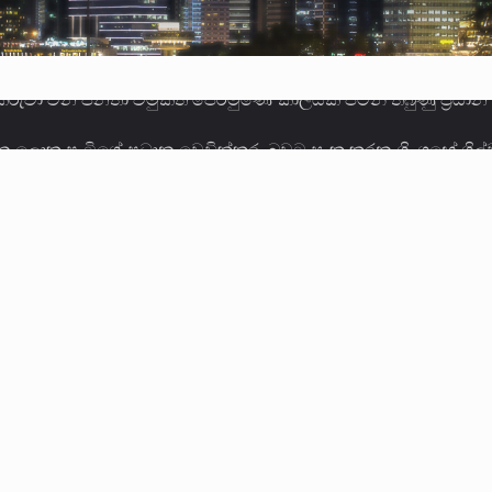
ලොකු පැටිගේ ප්‍රධාන වෙඩික්කරු බවට සැක කරන ගිං ගඟේ ගිල්ව
ගේ හා ඉන් පහළ විනිශ්චයකාරවරුන්ගේ විශ්‍රාම වයස දීර්ඝ කිරී
කු ඉකුත් වසර පහක කාලය තුලදී (2020 ජනවාරි 01 සිට 2025 දෙස
්ධියෙන් තුවාල ලැබූ බව කියන රැඳවියන් ගණන ඉහළ ගොස් තිබේ. 
ූම් සූම් සංවාදය පැවැත්වෙන්නේ "කතා කරන මහ වැව" නම් නකතාව
ිනිශ්චයකාරවරුන්ගේ විශ්‍රාම යෑමේ වයස සම්බන්ධයෙන් නිහඬව ස
ට සහ හිටපු ආරක්ෂක අමාත්‍යංශ ලේකම් හේමසිරි ප්‍රනාන්දු විශේෂ ත්
් වූ වසර තුළ ලොව පුරා විවිධ තනතුරු නාම වලින්…