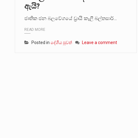
ඇයි?
ජාතික ජන බලවේගයේ ව්‍රායි කැලී බල්තසාර්…
READ MORE
Posted in
දේශීය පුවත්
Leave a comment