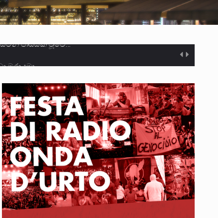
ා මරා දමා…
ම සඳහා සකස් කර ඇති විසිදෙවන…
ැම්බර්…
ඒ…
ක්…
ිටින ලෙස තමාට දැනුම් දුන්…
‍රිපුද්ගල මහාධිකරණය විසින්…