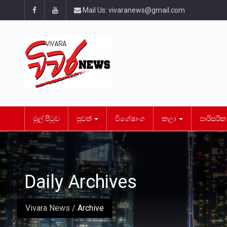
Mail Us:
vivaranews@gmail.com
මුල් පිටුව
පුවත්
විශේෂාංග
කලා
පාරිසරි
Daily Archives
Vivara News
/
Archive