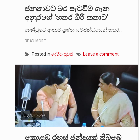
ජනතාවට බර පැටවීම ගැන
මේ, දන්නා හඳුනන ලියන්නකුගේ
අනුරගේ ‘හතර බීරි කතාව’
වත්මන් ආණ්ඩුවේ ප්‍රධාන පාර්ශ
ආණ්ඩුවේ ඇතැම් ප්‍රශ්න සම්බන්ධයෙන් හතර…
READ MORE
Posted in
දේශීය පුවත්
Leave a comment
දේශීය පුවත්
කොළඹ රහස් ඡන්දයක් තිබ්බේ