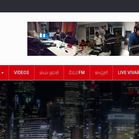
ක
VIDEOS
ඡායා පුවත්
විවර FM
කාටූන්
LIVE VIVA