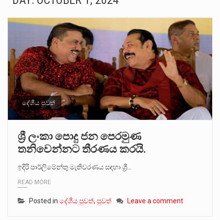
DAY:
OCTOBER 1, 2024
සංවිධානාත්මක අපරාධකරුවකු වන ලොකු පැටිගේ ප්‍රධාන වෙඩික්කරු බවට සැක කරන ගිං ගඟේ ගිල්වා මරා දමා…
උපරිමාධිකරණ විනිශ්චයකාරවරුන්ගේ හා ඉන් පහළ විනිශ්චයකාරවරුන්ගේ විශ්‍රාම වයස දීර්ඝ කිරීම සඳහා සකස් කර ඇති විසිදෙවන…
බන්ධනාගාර රැදවියන් 1,021 දෙනෙකු ඉකුත් වසර පහක කාලය තුලදී (2020 ජනවාරි 01 සිට 2025 දෙසැම්බර්…
මහර බන්ධනාගාරයේ අද ඇතිවූ සිද්ධියෙන් තුවාල ලැබූ බව කියන රැඳවියන් ගණන ඉහළ ගොස් තිබේ. ඒ…
අගෝස්තු මස දෙවන ඉරිදා ලිට් රූම් සූම් සංවාදය පැවැත්වෙන්නේ "කතා කරන මහ වැව" නම් නකතාවක්…
දේශීය පුවත්
ලාල් කාන්ත ඇමතිවරයා අධිකරණ විනිශ්චයකාරවරුන්ගේ විශ්‍රාම යෑමේ වයස සම්බන්ධයෙන් නිහඬව සිටින ලෙස තමාට දැනුම් දුන්…
ශ්‍රී ලංකා පොදු ජන පෙරමුණ
තනිවෙන්නට තීරණය කරයි.
2011 වසරේදී දේශපාලන හා මානව හිමිකම් ක්‍රියාකාරීන් වන ලලිත්කුමාර් වීරරාජ් සහ කුගන් මුරුගානන්දන් යාපනයේදී අතුරුදන්…
ඉදිරි පාර්ලිමේන්තු මැතිවරණය සඳහා ශ්‍රී…
ගොවියන්ගේ ප්‍රශ්න, ධීවරයන්ගේ ප්‍රශ්න, සෞඛය ප්‍රශ්න, වැටු ප්‍ර්ශ්න, රැකියා විරහිත ප්‍රශ්න මේ සියලු ප්‍රශ්නවලට තනි…
READ MORE
Posted in
දේශීය පුවත්
,
පුවත්
Leave a comment