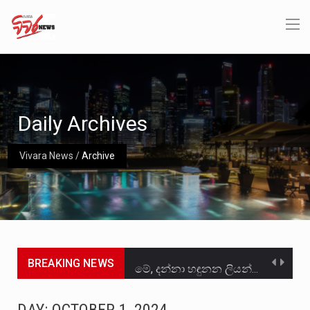
Daily Archives
Vivara News
/
Archive
BREAKING NEWS
මේ, දන්නා හඳුනන ලියන්නකුගේ නන්නාඳුනන අඩවියක සැරිසරා ලද ආස්වාදනීය මොහොතක සිංහාවලෝකනයකි .කෙටි කවියක දිගු බර…
වත්මන් ආණ්ඩුවේ ප්‍රධාන පාර්ශවකරුවා වන ජනතා විමුක්ති පෙරමුණේ කාලයක පටන් තිබුණු ප්‍රධාන සටන් පාඨයක් වූවේ…