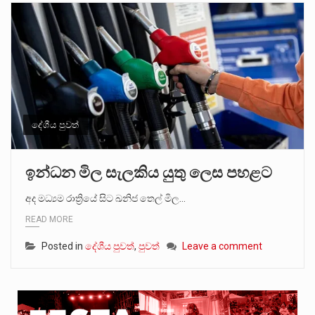
දේශීය පුවත්
ඉන්ධන මිල සැලකිය යුතු ලෙස පහළට
අද මධ්‍යම රාත්‍රියේ සිට ඛනිජ තෙල් මිල…
READ MORE
Posted in
දේශීය පුවත්
,
පුවත්
Leave a comment