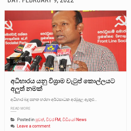
DAY:
FEBRUARY 9, 2022
බන්ධනාගාර රැදවියන් 1,021 දෙනෙකු ඉකුත් වසර පහක කාලය තුලදී (2020 ජනවාරි 01 සිට 2025 දෙසැම්බර්…
මහර බන්ධනාගාරයේ අද ඇතිවූ සිද්ධියෙන් තුවාල ලැබූ බව කියන රැඳවියන් ගණන ඉහළ ගොස් තිබේ. ඒ…
අගෝස්තු මස දෙවන ඉරිදා ලිට් රූම් සූම් සංවාදය පැවැත්වෙන්නේ "කතා කරන මහ වැව" නම් නකතාවක්…
ලාල් කාන්ත ඇමතිවරයා අධිකරණ විනිශ්චයකාරවරුන්ගේ විශ්‍රාම යෑමේ වයස සම්බන්ධයෙන් නිහඬව සිටින ලෙස තමාට දැනුම් දුන්…
හිටපු පොලිස්පති පූජිත් ජයසුන්දරට සහ හිටපු ආරක්ෂක අමාත්‍යංශ ලේකම් හේමසිරි ප්‍රනාන්දු විශේෂ ත්‍රිපුද්ගල මහාධිකරණය විසින්…
පුවත්
පසුගිය මැයි මස 31 දිනෙන් අවසන් වූ වසර තුළ ලොව පුරා විවිධ තනතුරු නාම වලින්…
අධිභාරය යනු විශ්‍රාම වැටුප් කොල්ලයට
අලුත් නමක්
මේ, දන්නා හඳුනන ලියන්නකුගේ නන්නාඳුනන අඩවියක සැරිසරා ලද ආස්වාදනීය මොහොතක සිංහාවලෝකනයකි .කෙටි කවියක දිගු බර…
අධිභාර බදු පනත හරහා අර්ථසාධක අරමුදල ඇතුළු…
වත්මන් ආණ්ඩුවේ ප්‍රධාන පාර්ශවකරුවා වන ජනතා විමුක්ති පෙරමුණේ කාලයක පටන් තිබුණු ප්‍රධාන සටන් පාඨයක් වූවේ…
READ MORE
Posted in
පුවත්
,
විවර FM
,
වීඩියෝ News
Leave a comment