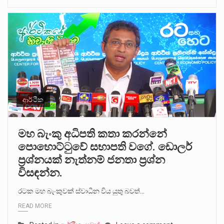
ආර්ථික
මහ බැංකු අධිපති කතා කරන්නේ
පොහොට්ටුවේ සභාපති වගේ. ඩොලර්
ප්‍රශ්නයක් නැත්නම් ජනතා ප්‍රශ්න
විසඳන්න.
රටක මහ බැංකුවක් ස්වාධීන විය යුතු බවත්…
READ MORE