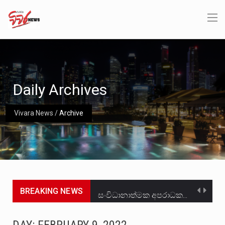
Daily Archives
Vivara News
/
Archive
BREAKING NEWS
සංවිධානාත්මක අපරාධකරුවකු වන ලොකු පැටිගේ ප්‍රධාන වෙඩික්කරු බවට සැක කරන ගිං ගඟේ ගිල්වා මරා දමා…
උපරිමාධිකරණ විනිශ්චයකාරවරුන්ගේ හා ඉන් පහළ විනිශ්චයකාරවරුන්ගේ විශ්‍රාම වයස දීර්ඝ කිරීම සඳහා සකස් කර ඇති විසිදෙවන…