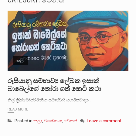
CATEGORY:
වෙනත්
සංවිධානාත්මක අපරාධකරුවකු වන ලොකු පැටිගේ ප්‍රධාන වෙඩික්කරු බවට සැක කරන ගිං ගඟේ ගිල්වා මරා දමා…
උපරිමාධිකරණ විනිශ්චයකාරවරුන්ගේ හා ඉන් පහළ විනිශ්චයකාරවරුන්ගේ විශ්‍රාම වයස දීර්ඝ කිරීම සඳහා සකස් කර ඇති විසිදෙවන…
බන්ධනාගාර රැදවියන් 1,021 දෙනෙකු ඉකුත් වසර පහක කාලය තුලදී (2020 ජනවාරි 01 සිට 2025 දෙසැම්බර්…
මහර බන්ධනාගාරයේ අද ඇතිවූ සිද්ධියෙන් තුවාල ලැබූ බව කියන රැඳවියන් ගණන ඉහළ ගොස් තිබේ. ඒ…
කලා
අගෝස්තු මස දෙවන ඉරිදා ලිට් රූම් සූම් සංවාදය පැවැත්වෙන්නේ "කතා කරන මහ වැව" නම් නකතාවක්…
ලාල් කාන්ත ඇමතිවරයා අධිකරණ විනිශ්චයකාරවරුන්ගේ විශ්‍රාම යෑමේ වයස සම්බන්ධයෙන් නිහඬව සිටින ලෙස තමාට දැනුම් දුන්…
රුසියානු සම්භාව්‍ය ලේඛක ඉසාක්
බාබෙල්ගේ තෝරා ගත් කෙටි කථා
2011 වසරේදී දේශපාලන හා මානව හිමිකම් ක්‍රියාකාරීන් වන ලලිත්කුමාර් වීරරාජ් සහ කුගන් මුරුගානන්දන් යාපනයේදී අතුරුදන්…
නීල් ක‍්‍රිස්ටෝපර් ඊනියා සමාජවාදී යථාර්තවාදය…
ගොවියන්ගේ ප්‍රශ්න, ධීවරයන්ගේ ප්‍රශ්න, සෞඛය ප්‍රශ්න, වැටු ප්‍ර්ශ්න, රැකියා විරහිත ප්‍රශ්න මේ සියලු ප්‍රශ්නවලට තනි…
READ MORE
Posted in
කලා
,
විශේෂාංග
,
වෙනත්
Leave a comment