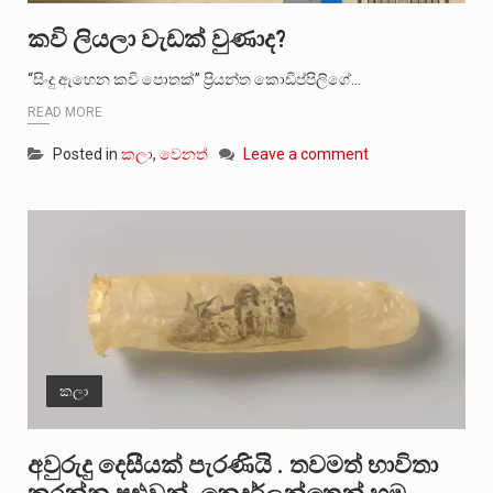
කවි ලියලා වැඩක් වුණාද?
“සිංදු ඇහෙන කවි පොතක්” ප්‍රියන්ත කොඩිප්පිලිගේ…
READ MORE
Posted in
කලා
,
වෙනත්
Leave a comment
කලා
අවුරුදු දෙසීයක් පැරණියි . තවමත් භාවිතා