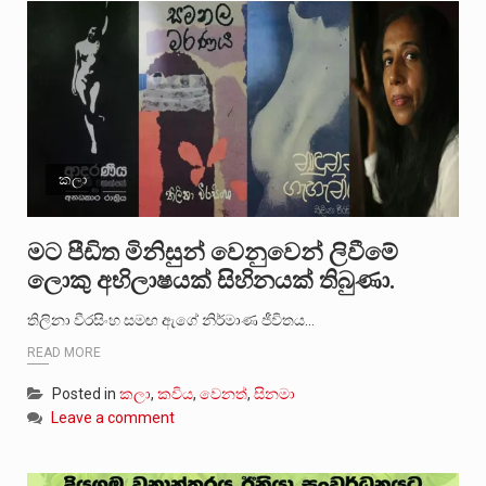
කලා
මට පීඩිත මිනිසුන් වෙනුවෙන් ලිවීමේ
ලොකු අභිලාෂයක් සිහිනයක් තිබුණා.
තිලිනා වීරසිංහ සමඟ ඇගේ නිර්මාණ ජීවිතය…
READ MORE
Posted in
කලා
,
කවිය
,
වෙනත්
,
සිනමා
Leave a comment