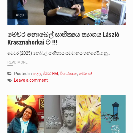
කලා
මෙවර නොබෙල් සාහිත්‍යය ත්‍යාගය László
Krasznahorkai ට !!!
මෙවර (2025) නෝබල් සාහිත්‍යය සම්මානය හන්ගේරියානු…
READ MORE
Posted in
කලා
,
විවර FM
,
විශේෂාංග
,
වෙනත්
Leave a comment