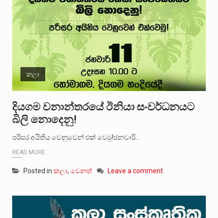
කලා
දියගම වනාන්තරයේ ඊනියා සංවර්ධනයට
බිලි නොදෙනු!
පරිසර අයිතිය වෙනුවෙන් එක් වෙමු!ජනවාරි…
READ MORE
Posted in
කලා
,
වෙනත්
Leave a comment