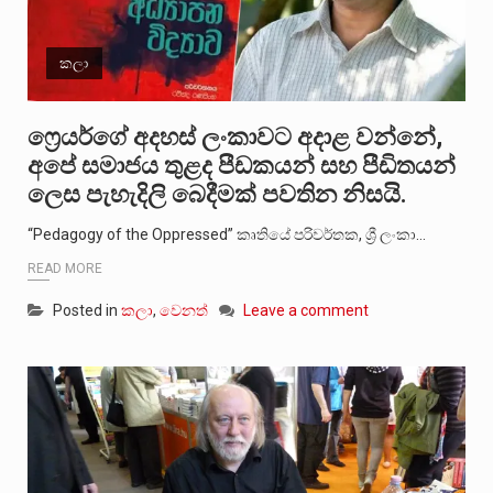
කලා
ෆ්‍රෙයර්ගේ අදහස් ලංකාවට අදාළ වන්නේ,
අපේ සමාජය තුළද පීඩකයන් සහ පීඩිතයන්
ලෙස පැහැදිලි බෙදීමක් පවතින නිසයි.
“Pedagogy of the Oppressed” කෘතියේ පරිවර්තක, ශ්‍රී ලංකා…
READ MORE
Posted in
කලා
,
වෙනත්
Leave a comment