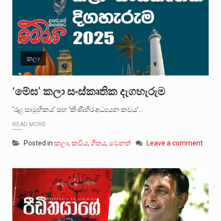
කලා
‘මේඝ’ කලා සංස්කෘතික දැගහැරුම
‘රළ සාමුහිකය’ සහ ‘කිණිහිර අධ්‍යයන කවය’…
READ MORE
Posted in
කලා
,
කවිය
,
ගීතය
,
වෙනත්
Leave a comment