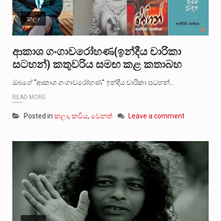
කලා
ආකාශ ගංගාවරෝහණ(ඉන්දීය චාරිකා
සටහන්) කතුවරිය සමඟ කළ කතාබහ
ඔබගේ “ආකාශ ගංගාවරෝහණ” ඉන්දීය චාරිකා සටහන්…
READ MORE
Posted in
කලා
,
කවිය
,
වෙනත්
Leave a comment