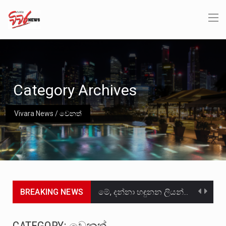
Category Archives
Vivara News
/
වෙනත්
BREAKING NEWS
මේ, දන්නා හඳුනන ලියන්නකුගේ නන්නාඳුනන අඩවියක සැරිසරා ලද ආස්වාදනීය මොහොතක සිංහාවලෝකනයකි .කෙටි කවියක දිගු බර…
වත්මන් ආණ්ඩුවේ ප්‍රධාන පාර්ශවකරුවා වන ජනතා විමුක්ති පෙරමුණේ කාලයක පටන් තිබුණු ප්‍රධාන සටන් පාඨයක් වූවේ…