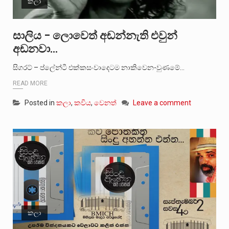
කලා
සාලිය – ලොවෙත් අඬන්නැති එවුන්
අඬනවා…
සිගරට් – ප්ලේන්ටී එක්කසංවාදෙටම නාකිවෙන-වුණමේ…
READ MORE
Posted in
කලා
,
කවිය
,
වෙනත්
Leave a comment
කලා