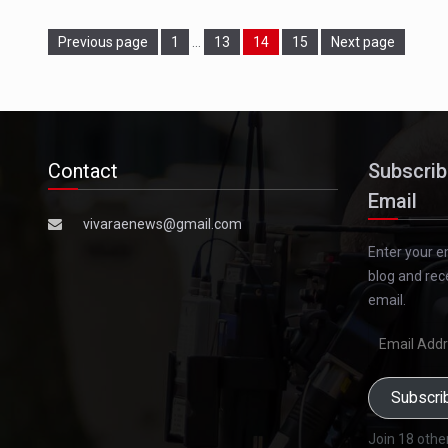
Page
Page
Page
Page
Previous page
1
…
13
14
15
Next page
Contact
Subscrib
Email
vivaraenews@gmail.com
Enter your e
blog and rec
email.
Email
Address
Subscri
Join 18 othe