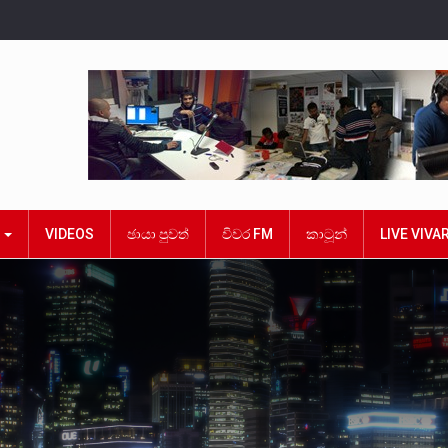
ක
VIDEOS
ඡායා පුවත්
විවර FM
කාටූන්
LIVE VIVA