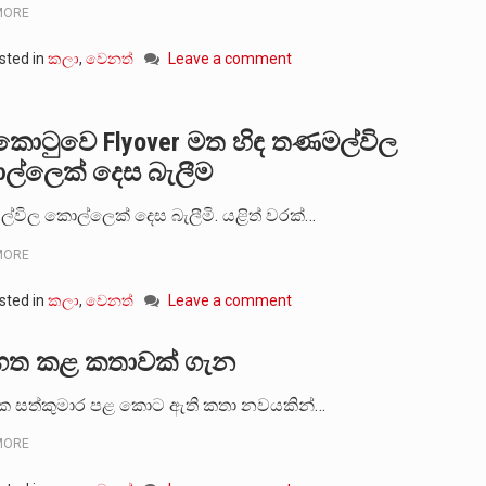
MORE
sted in
කලා
,
වෙනත්
Leave a comment
කොටුවෙ Flyover මත හිඳ තණමල්විල
්ලෙක් දෙස බැලීම
විල කොල්ලෙක් දෙස බැලීමි. යළිත් වරක්…
MORE
sted in
කලා
,
වෙනත්
Leave a comment
ගත කළ කතාවක් ගැන
ික සත්කුමාර පළ කොට ඇති කතා නවයකින්…
MORE