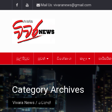
Mail Us:
vivaranews@gmail.com
මුල් පිටුව
පුවත්
විශේෂාංග
කලා
පාරිසරි
Category Archives
Vivara News
/
වෙනත්