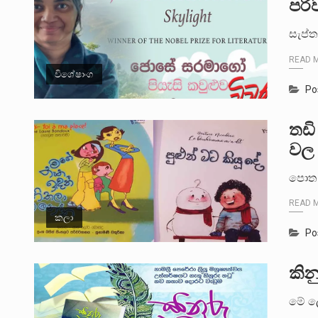
පරි
සැප්
READ 
විශේෂාංග
Po
තඩි
වල 
පොත 
READ 
කලා
Po
කින
මේ ල