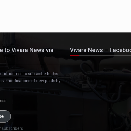
e to Vivara News via
Vivara News – Facebo
mail address to subscribe to this
eive notifications of new posts by
be
r subscribers