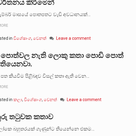
වර්තනය කිරීමෙන්
තැම්බර් මාසයේ පොතපතට වැඩි අවධානයක්…
MORE
sted in
විශේෂාංග
,
වෙනත්
Leave a comment
 පොත්වල නැති ලොකු කතා පොඩි පොත්
තියෙනවා.
පත කියවීම පිළිබඳව විසල් කතා ඇති වෙන…
MORE
sted in
කලා
,
විශේෂාංග
,
වෙනත්
Leave a comment
ුරු තටුවක කතාව
ෝකෙ බහුතරයක් ගෑණුන්ට තියෙන්නෙ එකම…