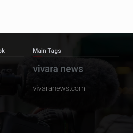
ok
Main Tags
vivara news
vivaranews.com