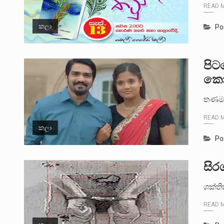
READ 
කලා
Po
පිට
කොල
තණමල්
READ 
කලා
Po
සිර
ශක්ත
READ 