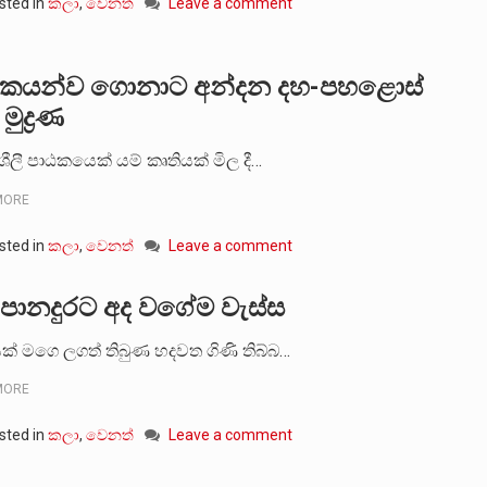
sted in
කලා
,
වෙනත්
Leave a comment
ඨකයන්ව ගොනාට අන්දන දහ-පහළොස්
ුද්‍රණ
ශීලී පාඨකයෙක් යම් කෘතියක් මිල දී…
MORE
sted in
කලා
,
වෙනත්
Leave a comment
 පානදුරට අද වගේම වැස්ස
් මගෙ ලගත් තිබුණ හදවත ගිණි තිබ්බ…
MORE
sted in
කලා
,
වෙනත්
Leave a comment