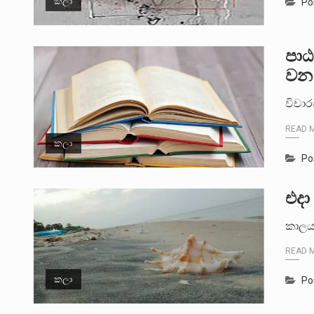
කලා
Po
පා
වන ම
විචාර
READ 
කලා
Po
එදා
කාලයක
READ 
කලා
Po