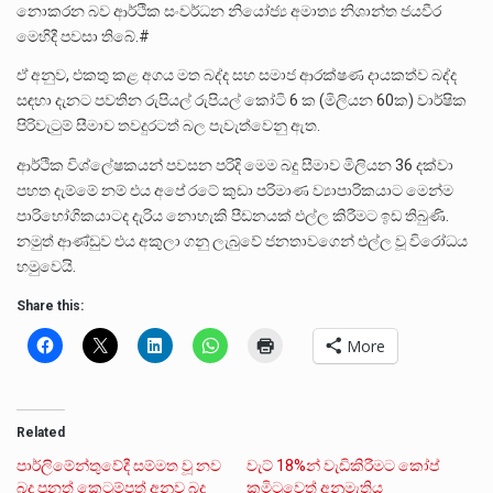
නොකරන බව ආර්ථික සංවර්ධන නියෝජ්‍ය අමාත්‍ය නිශාන්ත ජයවීර
මෙහිදී පවසා තිබේ.#
ඒ අනුව, එකතු කළ අගය මත බද්ද සහ සමාජ ආරක්ෂණ දායකත්ව බද්ද
සඳහා දැනට පවතින රුපියල් රුපියල් කෝටි 6 ක (මිලියන 60ක) වාර්ෂික
පිරිවැටුම් සීමාව තවදුරටත් බල පැවැත්වෙනු ඇත.
ආර්ථික විශ්ලේෂකයන් පවසන පරිදි මෙම බදු සීමාව මිලියන 36 දක්වා
පහත දැම්මේ නම් එය අපේ රටේ කුඩා පරිමාණ ව්‍යාපාරිකයාට මෙන්ම
පාරිභෝගිකයාටද දැරිය නොහැකි පීඩනයක් එල්ල කිරීමට ඉඩ තිබුණි.
නමුත් ආණ්ඩුව එය අකුලා ගනු ලැබුවේ ජනතාවගෙන් එල්ල වූ විරෝධය
හමුවෙයි.
Share this:
More
Related
පාර්ලිමේන්තුවේදී සම්මත වූ නව
වැට් 18%න් වැඩිකිරීමට කෝප්
බදු පනත් කෙටුම්පත් අනුව බදු
කමිටුවෙත් අනුමැතිය