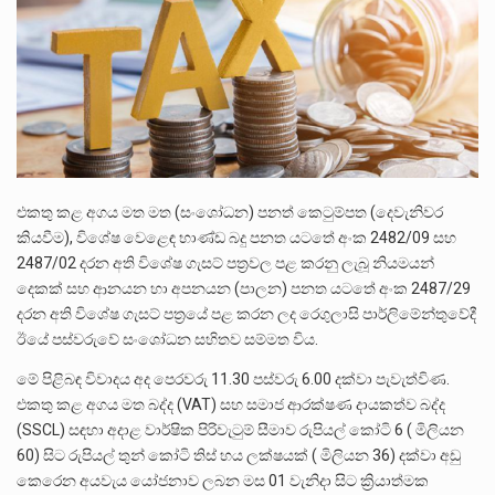
පසුගිය මැයි මස 31 දිනෙන් අවසන් වූ වසර තුළ ලොව පුරා විවිධ තනතුරු නාම වලින්…
මේ, දන්නා හඳුනන ලියන්නකුගේ නන්නාඳුනන අඩවියක සැරිසරා ලද ආස්වාදනීය මොහොතක සිංහාවලෝකනයකි .කෙටි කවියක දිගු බර…
වත්මන් ආණ්ඩුවේ ප්‍රධාන පාර්ශවකරුවා වන ජනතා විමුක්ති පෙරමුණේ කාලයක පටන් තිබුණු ප්‍රධාන සටන් පාඨයක් වූවේ…
එකතු කළ අගය මත මත (සංශෝධන) පනත් කෙටුම්පත (දෙවැනිවර
කියවීම), විශේෂ වෙළෙඳ භාණ්ඩ බදු පනත යටතේ අංක 2482/09 සහ
2487/02 දරන අති විශේෂ ගැසට්‌ පත්‍රවල පළ කරනු ලැබූ නියමයන්
දෙකක් සහ ආනයන හා අපනයන (පාලන) පනත යටතේ අංක 2487/29
දරන අති විශේෂ ගැසට් පත්‍රයේ පළ කරන ලද රෙගුලාසි පාර්ලිමේන්තුවේදී
ඊයේ පස්වරුවේ සංශෝධන සහිතව සම්මත විය.
මේ පිළිබඳ විවාදය අද පෙරවරු 11.30 පස්වරු 6.00 දක්වා පැවැත්විණ.
එකතු කළ අගය මත බද්ද (VAT) සහ සමාජ ආරක්ෂණ දායකත්ව බද්ද
(SSCL) සඳහා අදාළ වාර්ෂික පිරිවැටුම් සීමාව රුපියල් කෝටි 6 ( මිලියන
60) සිට රුපියල් තුන් කෝටි තිස් හය ලක්ෂයක් ( මිලියන 36) දක්වා අඩු
කෙරෙන අයවැය යෝජනාව ලබන මස 01 වැනිදා සිට ක්‍රියාත්මක