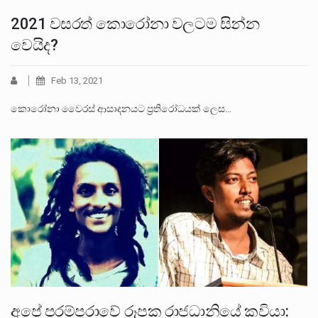
2021 වසරත් කොරෝනා වලටම සින්න
වෙයිද?
Feb 13, 2021
කොරෝනා වෛරස් ආසාදනයට ප්‍රතිරෝධයක් ලෙස…
අපේ පරම්පරාවේ රූපක රාජධානියේ කවියා: