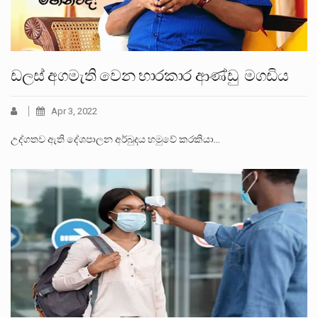
ඩලස් අගමැති වෙන භාරකාර ආණ්ඩු මගඩිය
Apr 3, 2022
උද්ගතව ඇති දේශපාලන අර්බුදය හමුවේ කරකියා…