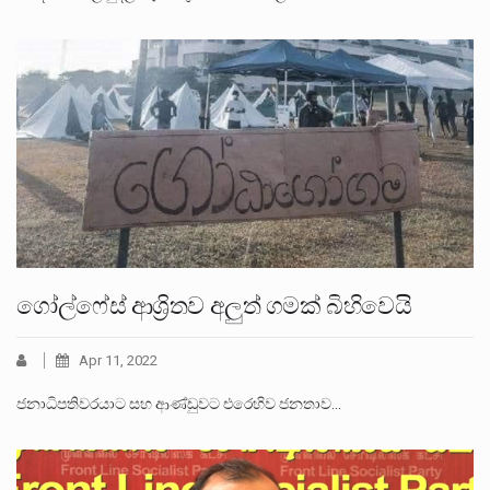
ගෝල්ෆේස් ආශ්‍රිතව අලුත් ගමක් බිහිවෙයි
Apr 11, 2022
ජනාධිපතිවරයාට සහ ආණ්ඩුවට එරෙහිව ජනතාව…