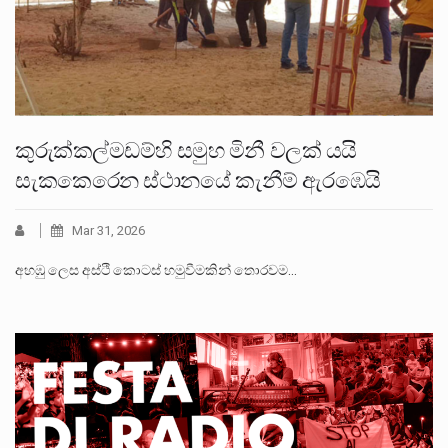
කුරුක්කල්මඩම්හි සමුහ මිනී වලක් යයි
සැකකෙරෙන ස්ථානයේ කැනීම් ඇරඹෙයි
Mar 31, 2026
අහඹු ලෙස අස්ථි කොටස් හමුවීමකින් තොරවම…