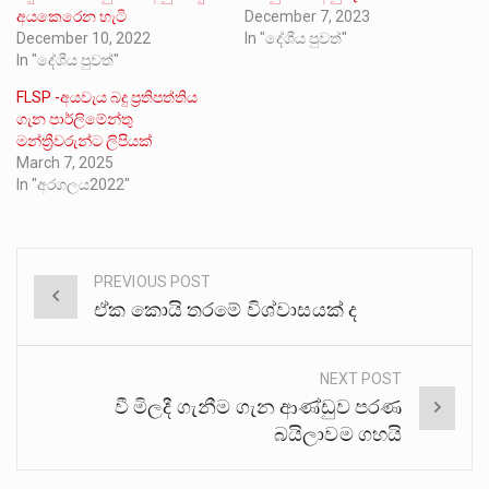
අයකෙරෙන හැටි
December 7, 2023
December 10, 2022
In "දේශීය පුවත්"
In "දේශීය පුවත්"
FLSP -අයවැය බදු ප්‍රතිපත්තිය
ගැන පාර්ලිමේන්තු
මන්ත්‍රීවරුන්ට ලිපියක්
March 7, 2025
In "අරගලය2022"
PREVIOUS POST
Post
ඒක කොයි තරමේ විශ්වාසයක් ද
navigation
NEXT POST
වී මිලදී ගැනීම ගැන ආණ්ඩුව පරණ
බයිලාවම ගහයි