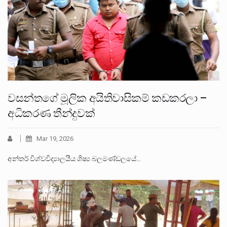
වසන්තගේ මූලික අයිතිවාසිකම් කඩකරලා –
අධිකරණ තීන්දුවක්
Mar 19, 2026
අන්තර් විශ්වවිද්‍යාලයීය ශිෂ්‍ය බලමණ්ඩලයේ…