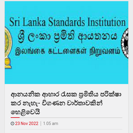
ආනයනික ආහාර රැසක ප්‍රමිතිය පරික්ෂා
කර නැහැ- විගණන වාර්තාවකින්
හෙළිවෙයි
23 Nov 2022
1.05 am