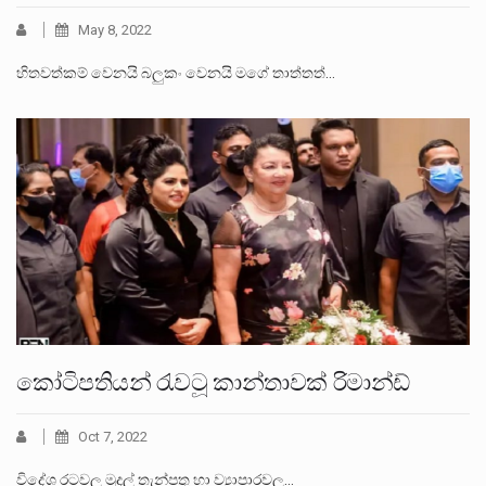
May 8, 2022
හිතවත්කම් වෙනයි බලුකං වෙනයි මගේ තාත්තත්…
කෝටිපතියන් රැවටූ කාන්තාවක් රිමාන්ඩ්
Oct 7, 2022
විදේශ රටවල මුදල් තැන්පතු හා ව්‍යාපාරවල…