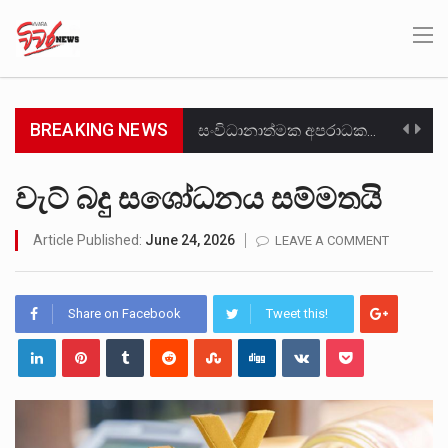
BREAKING NEWS
සංවිධානාත්මක අපරාධකරුවකු වන ලොකු පැටිගේ ප්‍රධාන වෙඩික්කරු බවට සැක කරන ගිං ගඟේ ගිල්වා මරා දමා…
උපරිමාධිකරණ විනිශ්චයකාරවරුන්ගේ හා ඉන් පහළ විනිශ්චයකාරවරුන්ගේ විශ්‍රාම වයස දීර්ඝ කිරීම සඳහා සකස් කර ඇති විසිදෙවන…
වැට් බදු සශෝධනය සම්මතයි
බන්ධනාගාර රැදවියන් 1,021 දෙනෙකු ඉකුත් වසර පහක කාලය තුලදී (2020 ජනවාරි 01 සිට 2025 දෙසැම්බර්…
Article Published:
June 24, 2026
LEAVE A COMMENT
මහර බන්ධනාගාරයේ අද ඇතිවූ සිද්ධියෙන් තුවාල ලැබූ බව කියන රැඳවියන් ගණන ඉහළ ගොස් තිබේ. ඒ…
Share on Facebook
Tweet this!
අගෝස්තු මස දෙවන ඉරිදා ලිට් රූම් සූම් සංවාදය පැවැත්වෙන්නේ "කතා කරන මහ වැව" නම් නකතාවක්…
ලාල් කාන්ත ඇමතිවරයා අධිකරණ විනිශ්චයකාරවරුන්ගේ විශ්‍රාම යෑමේ වයස සම්බන්ධයෙන් නිහඬව සිටින ලෙස තමාට දැනුම් දුන්…
හිටපු පොලිස්පති පූජිත් ජයසුන්දරට සහ හිටපු ආරක්ෂක අමාත්‍යංශ ලේකම් හේමසිරි ප්‍රනාන්දු විශේෂ ත්‍රිපුද්ගල මහාධිකරණය විසින්…