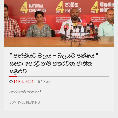
” පන්තියට බලය – බලයට පක්ෂය ”
සඳහා පෙරටුගාමී හතරවන ජාතික
සමුළුව
16 Feb 2026
5.17 pm
පෙරටුගාමී සමාජවාදී…
CONTINUE READING