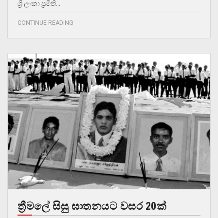
ශ්‍රී ලංකා ප්‍රමිති…
CONTINUE READING
ත්‍රීමලේ සිසු ඝාතනයට වසර 20ක්