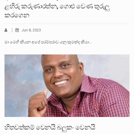
ළහිරු කරුණාරත්න, ගොළු වෙණ තුරුලු
කරගෙන
Jun 8, 2023
මා මෙහි කියන අපේ පරම්පරාව යනු කුමක්ද කියා…
හිතවත්කම් වෙනයි බලුකං වෙනයි