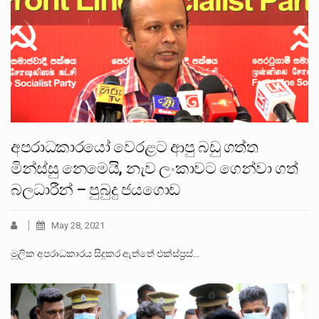
අපරාධකාරයෝ වෙරළට ආපු බඩු ගත්ත
මින්ස්සු නෙමෙයි, නැව ලංකාවට ගෙන්වා ගත්
බලධාරීන් – පුබුදු ජයගොඩ
May 28, 2021
මූලික අපරාධකාරය සිදුකර ඇත්තේ එක්ස්ප්‍රස්…