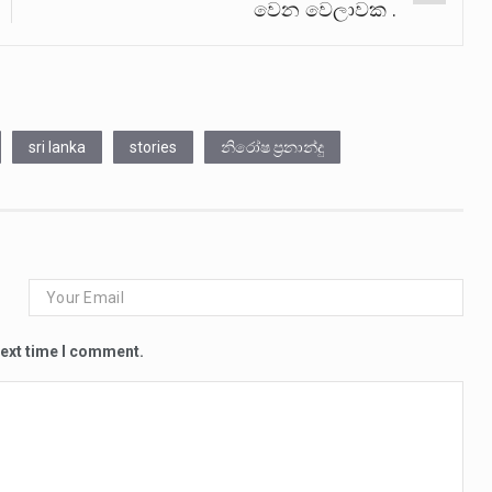
වෙන වෙලාවක .
sri lanka
stories
නිරෝෂ ප්‍රනාන්දු
next time I comment.