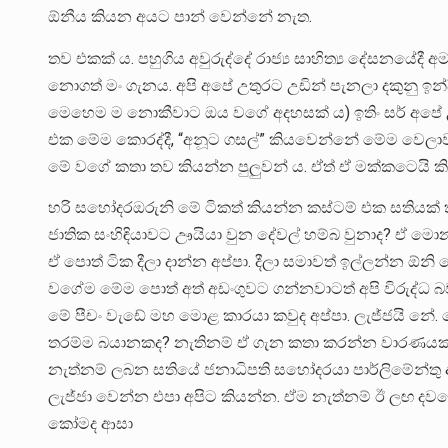
ඕනීය කියන අයට පාන් වෙන්නේ නැත.
තව එකක් ය. පහුගිය අවුරුද්දේ රාජ්‍ය සාහිත්‍ය දේසනයේදී අම
නොගත් මං ගැනය. අපි අපේ උතුරට උඩින් පැනලා දකුනු ඉ
මෙහෙම ම නොකීවාට ඔය වගේ අදහසක් ය) ඉතිං සර් අපේ උ
එක මේම කොරද්දී, “අනූට ගසල්” කියවෙන්නේ මේම වෙලා
මේ වගේ කතා තව කියන්න පුලුවන් ය. ඒත් ඒ මක්කටෙයි ක
හරි සහෝදරඔරුනි මේ ටිකත් කියන්න කස්ටම් එක සතියක් ත
ජාතික සංහිඳියාවට ඌයියා වුන දේවල් හම්බ වුනාද? ඒ මොන
ඒ පොත් ටික දීලා දාන්න අප්පා. දීලා සමාවත් ඉල්ලන්න ඕනි
වගේම මේම පොත් අත් අඩංගුවට ගන්නවාටත් අපි විරුද්ධ බ
මේ පීචං වැඩේ මහ මොළ කාරයා කවුද අප්පා. ලැජ්ජයි නේ.
තරම්ම බයානකද? නැතිනම් ඒ ගැන කතා කරන්න වාරණයක් ද
නැත්නම් ලබන සතියේ ජනාධිපති සහෝදරයා පාර්ලිමේන්තු
ලැජ්ජා වෙන්න එපා අපිට කියන්න. ඒම නැත්නම් ඊ ලඟ දවස
කෝමද ආසා