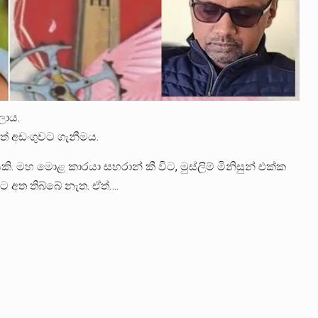
ලාය.
ත් අඩංගුවට ගැනීමය.
. මහ මොළ කාරයා සහරාන් කී විට, මුස්ලිම් මිනිසුන් එක්ක
 අත තිබ්බේ නැත. ඒත්….