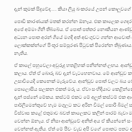
දැන් කුමක් සිදුවේද…… කියා ලියු බංකරයේ උපන් කොලුවගේ 
පොඩි කාරණයක් මතක් කරන්න ඕනෑය. එක කාලෙක ගෙදර ත
අපේ අම්මා ගිනි තිබ්බේය. ඒ පොත් පත්තර නොකියන ආණ්ඩුව 
අධ්‍යන පොත අරන් ගියේ මගදි අත් අඩංගුවට ගන්න ආවොත
ලොක්කක්න්ගේ පිංතූර සම්පූරණ පිටුවක් පිරෙන්න තිබුණා
නැතිය.
ඒ කාලේ පහුවෙලා අවුරුදු හතළිහක් පනින්නත් ලඟය. ආන්ඩු
කලාය. ඒත් ඒ බොරු බව දැන් වැටහෙනවාය. මේ ආන්ඩුව 
උසාවියෙදි කෙනෙක් මැරුවේය. ආන්ඩුව පොත් වලට බය වෙ
පොලොසිය සලකන එකත් මරු ය. ඒවා සංහිඳියාට කෙළින්නේ
දැන් පස්නේ මේකය. කස්ටම් එකට මේ අලුත් කස්ටම් එක ආ
පාර්ලිමෙන්තුවේ හැම මගුලට කට අරින විමල් සොරි බිමල් 
විස්වාස කළේ එතුමාව බවත් කාලෙකට කලින් පාරම් බෑවා
වෙන්න ඕනෑය. ඒ නිසා ආන්ඩුවේ අනිත් අය ඒ කියන්නේ සංස
වෙන්නත් ඇතිය. ඒත් මේ පීචං වැඩ අපි වගේ පොතට පතට 