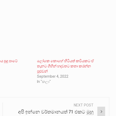
 සුදු පාටේ
ලෝකෙ කොහේ හිටියත් කවියකට ඒ
තැනට ගිහින් හදවතට කතා කරන්න
0
පුළුවන්
September 4, 2022
In "කලා"
NEXT POST
අපි ඉන්නෙ වර්තමානයත් 71 එකට මුහු