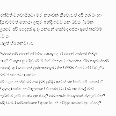
රකීර්ති මහචාර්‍ය්තුමා මරු කතාවක් කීවේය. ඒ අපි ගත් මං හා
න්දියාවටවත් නොයා උතුරු ඉන්දියාවට යන බවය. (මේක
තුරට අපි රෙද්දක් ඇඳං යන්නේ කෝමද අප්පා අපේ කස්ටම්
වට ය.
ියලත් හිතෙනවා ය.
ිස්සේ මේ පොත් පරිස්සා කොළාද. ඒ පොත් අස්සේ තිබිලා
ා ද? ඒ ගැන හුණ්ඩුවේ මිනිස් එකාලට කියන්න. ඒම නැත්න්නම්
 හොඳේ. අර යාපනේ පුස්තකාලෙට ගිනි තිබ්බ එකට අපි විරුද්ධ
වත් මතක තියා ගන්න.
 මේ ගැන ආන්ඩුවෙ අය මුඛ පූට්ටු කරන් ඉන්නේ මේ පොත් ඒ
ාලද (පස්ස කාර්‍යාලයෙන් එහෙම වාරණ දානවාද) ඒත්
 ඇවිත් වැඩේ ගොඩ දානවාද? මොකක්ද ඔයාලගේ ප්ලෑන් එක?
ේදි චාමර සම්පත්ගෙන් අහන්න ද? අර්චුනාගෙන් අහන්නද?