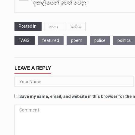
navigation
ඉතාලියෙන් ඉවත් වෙනු !
Posted in:
කලා
කවිය
TAGS:
featured
poem
police
politics
LEAVE A REPLY
Save my name, email, and website in this browser for the 