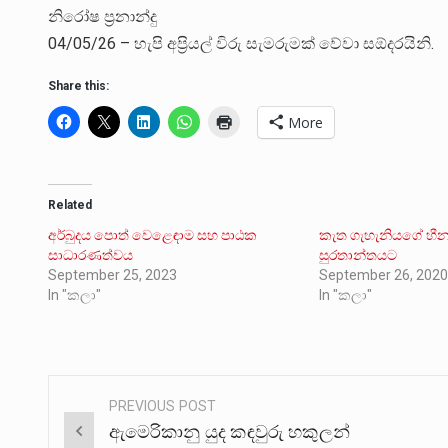
නිරෝෂ ප්‍රනාන්දු
04/05/26 – හැපි අප්‍රියල් විරු සැමරුමක් වේවා සඕදරයිනි.
Share this:
More
Related
අර්බුදය පොත් වෙළෙඳාම සහ පාඨක
කැත ගැහැනියගේ හීනය
සාධාරණත්වය
සුරතාන්තයට
September 25, 2023
September 26, 202
In "කලා"
In "කලා"
PREVIOUS POST
Post
ඇමෙරිකානු යුද කඳවුරු හකුලන්