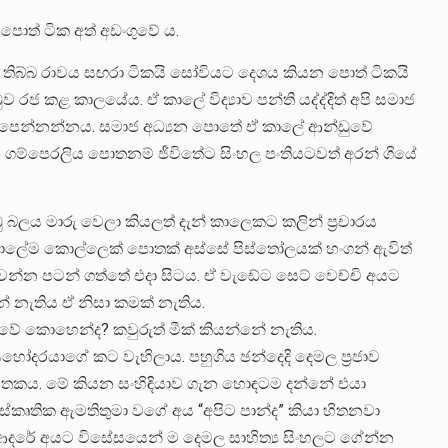
පොත් ටික අත් අඩංගුවේ ය.
ිබ්බ රාවය සඟරා ටිකයි සෝවියට දෙශය කියන පොත් ටිකයි
රජ කළ කාලයේය. ඒ කාලේ විද්‍යාව පන්ති යද්ද්දිත් අපි සමාජ
් පෙන්නන්නය. සමාජ අධ්‍යන පොතේ ඒ කාලේ ආන්ඩුවේ
ය. ගම්පෙරලිය පොතනම් ජීවිතේට සිංහල පංතියටවත් අරන් ගියේ
 බලය මාරු වෙලා කියලත් දැන් කාලෙකට කලින් ප්‍රචාරය
කාලේම කොල්ලෙක් පොතක් අස්සේ පිස්තෝලයක් හංගන් ඇවිත්
න්න පටන් ගත්තේ එදා සිටය. ඒ වැඩේට සෙට් වෙච්චි අයට
 නැතිය ඒ නිසා කමක් නැතිය.
වේ කොහෙන්ද? කවුරුත් මීක් කියන්නේ නැතිය.
සහෝදරයාගේ කට වැහිලාය. පහුගිය ඡන්දෙදි දෙමල ප්‍රජාව
 මතකය. මේ කියන සංහිඳියාව ගැන හොඳටම දන්නේ එයා
්කෘතික ඇමතිතුමා වගේ අය “අපිට පාන්ද” කියා හිතනවා
ආදරේ අයට විසේසයෙන් ම දෙමල සාහිත්‍ය සිංහලට ගේන්න