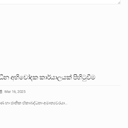
ාධීන අභිචෝදක කාර්යාලයක් පිහිටුවීම
Mar 16, 2025
ණ හා ජාතික ඒකාබද්ධතා අමාත්‍යවරයා…