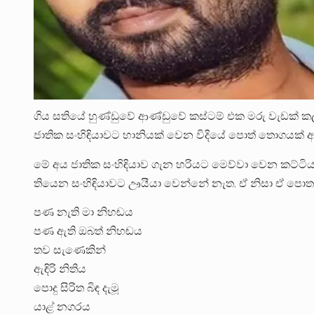
ගිය සතියේ හුණ්ඩුවේ ආණ්ඩුවේ කස්ටම් එක මරු වැඩක් ක
ජාතික සංහිඳියාවට හානියක් වෙන විදියේ පොත් තොගයක් අ
මේ අය ජාතික සංහිඳියාව ගැන හරියට මෙව්වා වෙන කට්ටියකි
තියෙන සංහිඳියාවට ඌයීයා වෙන්නේ නැත. ඒ නිසා ඒ පොතට
පණ නැති මා නිහඬය
පණ ඇති ඔබත් නිහඬය
තව සැණෙකින්
ඇඳිරි නිතිය
පොදු සිරිත බිඳ දැමූ
යාළ් නගරය