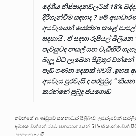
දේශීය නිෂ්පාදනවලටත් 18% බද
දිරිගැන්වීම සඳහාද ? මේ අසාධාර
අයවැයෙන් යෝජනා කළේ පාසල් ශිෂ
සඳහායි . ඒ සඳහා රුපියල් බිලිය
පැවසුවද පාසල් යන වැඩිහිටි ගැහැ
බැලූ විට ලැබෙන පිළිතුර වන්නේ
පෑඩ් ගණන දෙකක් බවයි .ඉහත අදහ
අයවැය පුරවැසි ද පරපුටුද ” කියන 
කරන්නේ පුබුදු ජයගොඩ
තමන්ගේ ආණ්ඩුවේ සහනාධාර පිළිබඳව උජාරුවෙන් පාර්ලිමේ
අමතක වන්නේ රටේ ජනගහනයෙන් 51%ක් කාන්තාවන් සිටින 
පෙළෙන බවයි .