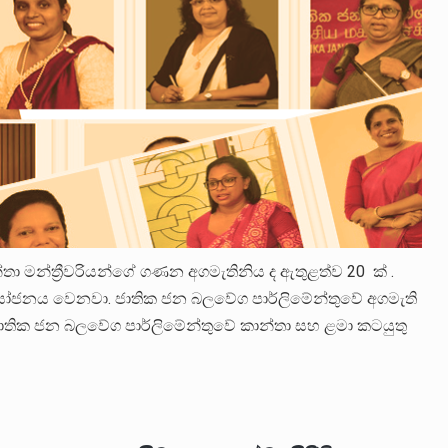
මන්ත්‍රීවරියන්ගේ ගණන අගමැතිනිය ද ඇතුළත්ව 20 ක් .
් නියෝජනය වෙනවා. ජාතික ජන බලවේග පාර්ලිමේන්තුවේ අගමැති
ජාතික ජන බලවේග පාර්ලිමේන්තුවේ කාන්තා සහ ළමා කටයුතු