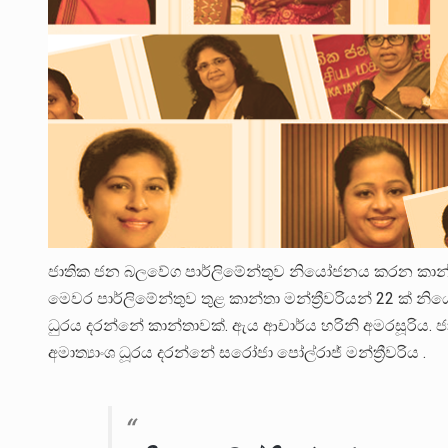
ජාතික ජන බලවේග පාර්ලිමේන්තුව නියෝජනය කරන කාන්තා 
මෙවර පාර්ලිමේන්තුව තුළ කාන්තා මන්ත්‍රීවරියන් 22 ක
ධුරය දරන්නේ කාන්තාවක්. ඇය ආචාර්ය හරිනි අමරසූරිය. 
අමාත්‍යාංශ ධූරය දරන්නේ සරෝජා පෝල්රාජ් මන්ත්‍රීවරිය .