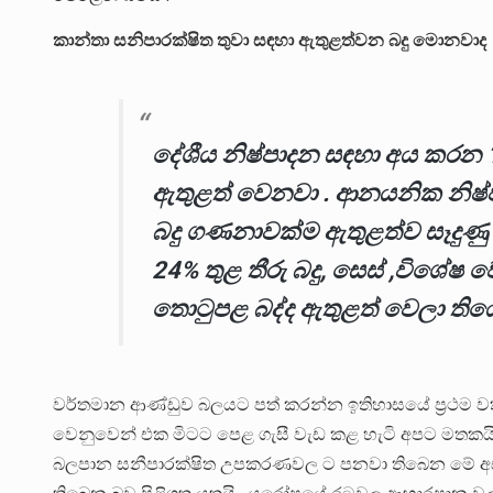
කාන්තා සනිපාරක්ෂිත තුවා සඳහා ඇතුළත්වන බදු මොනවාද
දේශීය නිෂ්පාදන සඳහා අය කරන 1
ඇතුළත් වෙනවා . ආනයනික නිෂ්
බදු ගණනාවක්ම ඇතුළත්ව සෑදුණු බද
24% තුළ තීරු බදු, සෙස් ,විශේෂ
තොටුපළ බද්ද ඇතුළත් වෙලා තිය
වර්තමාන ආණ්ඩුව බලයට පත් කරන්න ඉතිහාසයේ ප්‍රථම
වෙනුවෙන් එක මිටට පෙළ ගැසී වැඩ කළ හැටි අපට මතකය
බලපාන සනීපාරක්ෂිත උපකරණවල ට පනවා තිබෙන මේ අසාධ