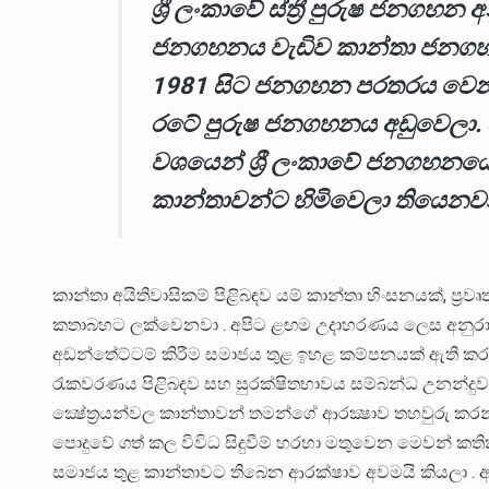
ශ්‍රී ලංකාවේ ස්ත්‍රී පුරුෂ ජනගහන
ජනගහනය වැඩිව කාන්තා ජනගහනය 
1981 සිට ජනගහන පරතරය වෙනස්
රටේ පුරුෂ ජනගහනය අඩුවෙලා. ස
වශයෙන් ශ්‍රී ලංකාවේ ජනගහනයෙ
කාන්තාවන්ට හිමිවෙලා තියෙනවා
කාන්තා අයිතිවාසිකම් පිළිබඳව යම් කාන්තා හිංසනයක්, ප
කතාබහට ලක්වෙනවා . අපිට ළඟම උදාහරණය ලෙස අනුරාධපුර
අඩන්තේට්ටම් කිරීම සමාජය තුළ ඉහළ කම්පනයක් ඇති කරන
රැකවරණය පිළිබඳව සහ සුරක්ෂිතභාවය සම්බන්ධ උනන්දුව ම
ක්‍ෂේත්‍රයන්වල කාන්තාවන් තමන්ගේ ආරක්‍ෂාව තහවුරු කර
පොදුවේ ගත් කල විවිධ සිදුවීම් හරහා මතුවෙන මෙවන් කති
සමාජය තුළ කාන්තාවට තිබෙන ආරක්ෂාව අවමයි කියලා .