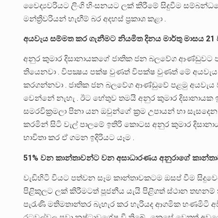
වෛද්‍යවරියට ලිංගි හිංසනයට ලක් කිරීමේ සිදුවීම සම්බන
මන්ත්‍රීවරියන් හැඟීම් බර අදහස් ප්‍රකාශ කළා .
අයවැය සම්මත කර ගැනීමට නියමිත දිනය මාර්තු මාසය 21 
අනුර කුමාර දිසානායකගේ ජාතික ජන බලවේග ආණ්ඩුවට ප
තියෙනවා . විපක්‍ෂය පක්ෂ වුණත් විපක්ෂ වුණත් මේ අයව
කරගන්නවා . ජාතික ජන බලවේග ආණ්ඩුවේ පළමු අයවැය ව
වෙන්නේ නැහැ . ඊට හේතුව තමයි අනුර කුමාර දිසානායක 
සමරවික්‍රමලා පිනා යන ඔවුන්ගේ ක්‍රම උපායන් හා සැසදෙන අ
කරමින් සිටි වැල් පාලමේ ඉතිරි කොටස අනුර කුමාර දි
භාවිතා කර ඒ ගමන ඉදිරියට යෑම .
51% වන කාන්තාවන්ට වන අසාධාරණය අනුරාගේ කාන්තා
වැඩිහිටි වියට පත්වන සෑම කාන්තාවකටම ඔසප් වීම සිදුවෙය
පිළිකුලට ලක් කිරීමටත් පූජනීය යැයි පිළිගත් ස්ථාන තහනම්
පැරැණි මතිමතාන්තර බැහැර කර හැරියද ආගමික හණමිටි අවිද්
රටවල්වල පවා නෂ්ටාවශේෂ වී තිබේ . කෙසේ වෙතත් අවශ