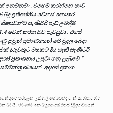
්දක් පනවනවා . එහෙම කරන්නෙ කාව
ණ බදු ප්‍රතිපත්තිය වෙනස් නොකර
්‍යාවන්ට සැණිටරි පෑඩ් ලබාදීම
න 1.4 වෙන් කරන බව පැවසුවා . එසේ
ණු ළමුන් ප්‍රමාණයෙන් මේ මුදල බෙදා
 එක් දරුවකුට මසකට දිය හැකි සැණිටරි
ස් ප්‍රකාශනය උපුටා ගනු ලැබුවේ ”
සම්මන්ත්‍රණයෙන්. අදහස් ප්‍රකාශ
න්තුවේ තප්පුලන ලක්මාලී හේමචන්ද්‍ර වැනි කාන්තාවන්ට
බවයි . ඒවගේම ඉන් බහුතරයක් ඔසප් දිළිඳුභාවයෙන්