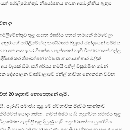
්ධයෙන් පාර්ලිමේන්තුව නියෝජනය කරන අගමැතිනිය ඇතුළු
වන දා
ාර්ලිමේන්තුව තුළ ආසන එකසිය පනස් නමයක් හිමිවෙලා
ැය අනුරාගේ පාර්ලිමේන්තු කණ්ඩායම බහුතර ඡන්දයෙන් සම්මත
න මේ අයවැයට විපක්ෂය පැත්තෙන් වැඩි විවේචනයක් එල්ල
ඉදිරිපත් කර තිබෙන්නේ හර්ෂණ නානායක්කාර මලික්
ය වැයක් වීම. එහි අර්ථය තමයි රනිල් වික්‍රමසිංහ ගමන්
සානායක දේශපාලන වාක්මාලාවේ රනිල් භාවිතා නොකරන වචන
වන් 20 දෙනාට නොපෙනුනේ ඇයි .
ි . පැරණි සමාජය තුළ මේ ස්වභාවික සිදුවීම කාන්තාව
 කිරීමටත් යොදා ගත්තා . නමුත් ශිෂ්ට යැයි හඳුන්වන සමාජය තුළ
‍යාත්මක ඇදහිලි තුළ දියුණු යැයි හඳුන්වාගන්නා යුරෝපීය
ේෂ වී තවදුරටත් එවන් කාරණා පැවතියද වර්තමාන සමාජය සහ