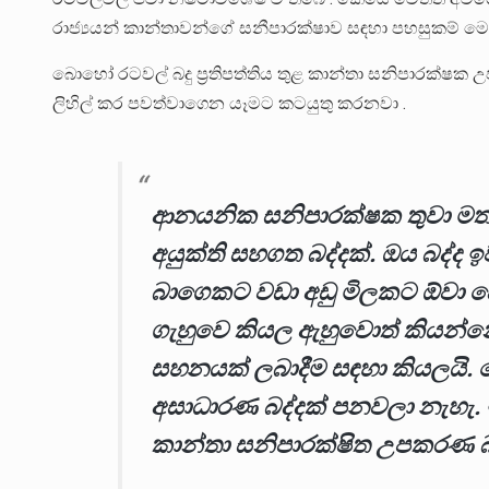
රාජ්‍යයන් කාන්තාවන්ගේ සනීපාරක්ෂාව සඳහා පහසුකම් ම
බොහෝ රටවල් බදු ප්‍රතිපත්තිය තුළ කාන්තා සනිපාරක්ෂ
ලිහිල් කර පවත්වාගෙන යෑමට කටයුතු කරනවා .
ආනයනික සනිපාරක්ෂක තුවා මත
අයුක්ති සහගත බද්දක්. ඔය බද්ද 
බාගෙකට වඩා අඩු මිලකට ඕවා දෙන
ගැහුවෙ කියල ඇහුවොත් කියන්නේ 
සහනයක් ලබාදීම සඳහා කියලයි.
අසාධාරණ බද්දක් පනවලා නැහැ. ඉ
කාන්තා සනිපාරක්ෂිත උපකරණ බද