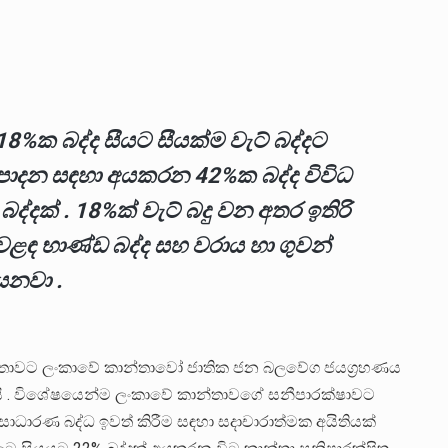
8%ක බද්ද සීයට සීයක්ම වැට් බද්දට
පාදන සඳහා අයකරන 42%ක බද්ද විවිධ
්දක් . 18%ක් වැට් බදු වන අතර ඉතිරි
 වෙළඳ භාණ්ඩ බද්ද සහ වරාය හා ගුවන්
ෙනවා .
 වතාවට ලංකාවේ කාන්තාවෝ ජාතික ජන බලවේග ජයග්‍රහණය
ි . විශේෂයෙන්ම ලංකාවේ කාන්තාවගේ සනීපාරක්ෂාවට
ාරණ බද්ධ ඉවත් කිරීම සඳහා සදාචාරාත්මක අයිතියක්