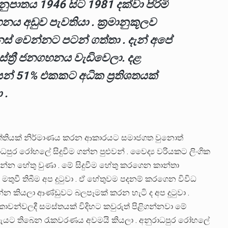
 අනුපාතය 1946 සිට 1981 දක්වා පිරිමි
අඩුව පැවතියා . ක්‍රමානුකූලව
 වෙන්නට පටන් ගත්තා . දැන් අපේ
්ත්‍රී ජනගහනය වැඩිවෙලා. දළ
න් 51% එකකට අධික ප්‍රතිශතයක්
 .
්‍රවෘත්තියක් නිර්මාණය කරන ආකාරයට සමාජගත වුනොත්
 රෝහලේ සිදුවීම ගන්න පුළුවන් . වෛද්‍ය වරියකට ලිංගික
්න හේතු වුණා . මේ සිදුවීම හේතු කරගෙන කාන්තා
තුවී තිබීම අප දුටුවා . ඒ හේතුවම පදනම් කරගෙන විවිධ
න්න කියලා ආණ්ඩුවට බලපෑමක් කරන හැටි ද අප දුටුවා .
කාවන්වලදී සමස්තයක් විදිහට කවුරුත් පිළිගන්නවා මේ
 ඇයට තිබෙන රැකවරණය අවමයි කියලා . අනුරාධපුර රෝහලේ