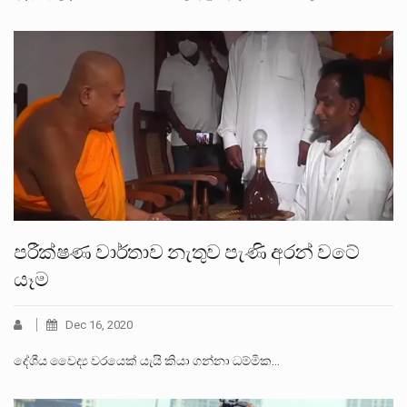
පරීක්ෂණ වාර්තාව නැතුව පැණි අරන් වටේ
යෑම
Dec 16, 2020
දේශීය වෛද්‍ය වරයෙක් යැයි කියා ගන්නා ධම්මික…