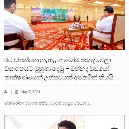
රට වහන්නෙ නැහැ, හැමෝම එකතුවෙලා
වසංගතයට මුහුණ දෙමු – මහින්ද වීඩියෝ
තාක්ෂණයෙන් උත්සවයක් අමතමින් කියයි
May 7, 2021
කොරෝනා වසංගත තත්වය යළිත් රටපුරා වර්ධනය…