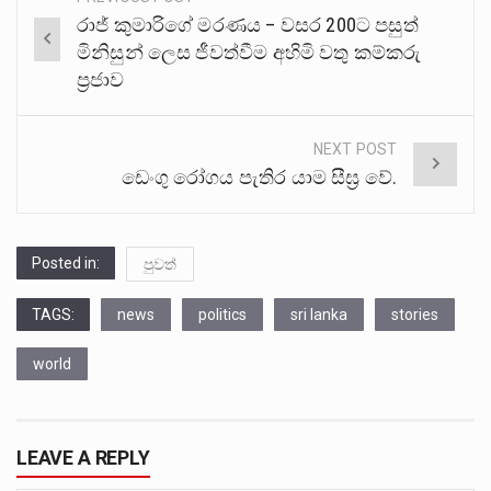
Post
රාජ් කුමාරිගේ මරණය – වසර 200ට පසුත්
navigation
මිනිසුන් ලෙස ජීවත්වීම අහිමි වතු කම්කරු
ප්‍රජාව
NEXT POST
ඩෙංගු රෝගය පැතිර යාම සීඝ්‍ර වේ.
Posted in:
පුවත්
TAGS:
news
politics
sri lanka
stories
world
LEAVE A REPLY