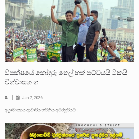
විපක්ෂයේ කෝඳුරු තෙල් හත් පට්ටයයි ටිකයි
විශ්වාසභංග
Jan 7, 2026
අග්‍රාමාත්‍යය ආචාර්ය හරිනිය අමරසූරියට…