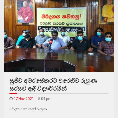
සුජීව අමරසේකරට එරෙහිව රුහුණ
සරසවි ආදී විද්‍යාර්ථයින්
07 Nov 2021
5.04 pm
මර්දනය නවතනු! රුහුණ…