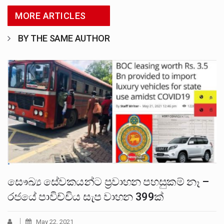
MORE ARTICLES
BY THE SAME AUTHOR
සෞඛ්‍ය සේවකයන්ට ප්‍රවාහන පහසුකම් නෑ –
රජයේ පාවිච්චිය සැප වාහන 399ක්
May 22, 2021