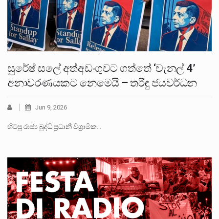
සුරේෂ් සලේ අත්අඩංගුවට ගත්තේ ‘චැනල් 4’
අනාවරණයකට නෙමෙයි – තරිඳු ජයවර්ධන
Jun 9, 2026
හිටපු රාජ්‍ය බුද්ධි ප්‍රධානී විශ්‍රාමික…