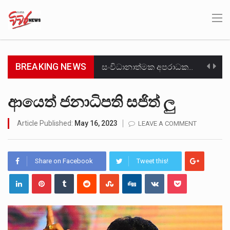
BREAKING NEWS
සංවිධානාත්මක අපරාධකරුවකු වන ලොකු පැටිගේ ප්‍රධාන වෙඩික්කරු බවට සැක කරන ගිං ගඟේ ගිල්වා මරා දමා…
උපරිමාධිකරණ විනිශ්චයකාරවරුන්ගේ හා ඉන් පහළ විනිශ්චයකාරවරුන්ගේ විශ්‍රාම වයස දීර්ඝ කිරීම සඳහා සකස් කර ඇති විසිදෙවන…
ආයෙත් ජනාධිපති සජිත් ලු
බන්ධනාගාර රැදවියන් 1,021 දෙනෙකු ඉකුත් වසර පහක කාලය තුලදී (2020 ජනවාරි 01 සිට 2025 දෙසැම්බර්…
Article Published:
May 16, 2023
LEAVE A COMMENT
මහර බන්ධනාගාරයේ අද ඇතිවූ සිද්ධියෙන් තුවාල ලැබූ බව කියන රැඳවියන් ගණන ඉහළ ගොස් තිබේ. ඒ…
Share on Facebook
Tweet this!
අගෝස්තු මස දෙවන ඉරිදා ලිට් රූම් සූම් සංවාදය පැවැත්වෙන්නේ "කතා කරන මහ වැව" නම් නකතාවක්…
ලාල් කාන්ත ඇමතිවරයා අධිකරණ විනිශ්චයකාරවරුන්ගේ විශ්‍රාම යෑමේ වයස සම්බන්ධයෙන් නිහඬව සිටින ලෙස තමාට දැනුම් දුන්…
හිටපු පොලිස්පති පූජිත් ජයසුන්දරට සහ හිටපු ආරක්ෂක අමාත්‍යංශ ලේකම් හේමසිරි ප්‍රනාන්දු විශේෂ ත්‍රිපුද්ගල මහාධිකරණය විසින්…