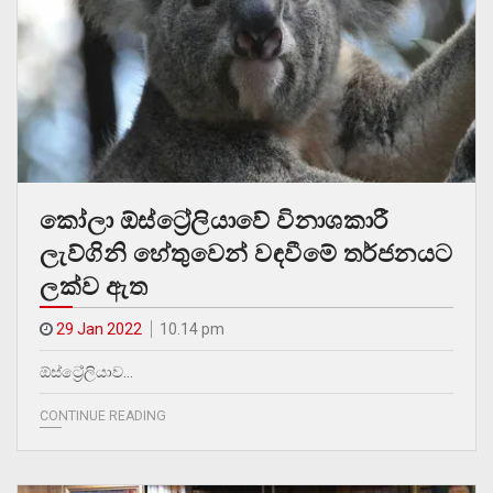
කෝලා ඕස්ට්‍රේලියාවේ විනාශකාරී
ලැව්ගිනි හේතුවෙන් වඳවීමේ තර්ජනයට
ලක්ව ඇත
29 Jan 2022
10.14 pm
ඕස්ට්‍රේලියාව…
CONTINUE READING