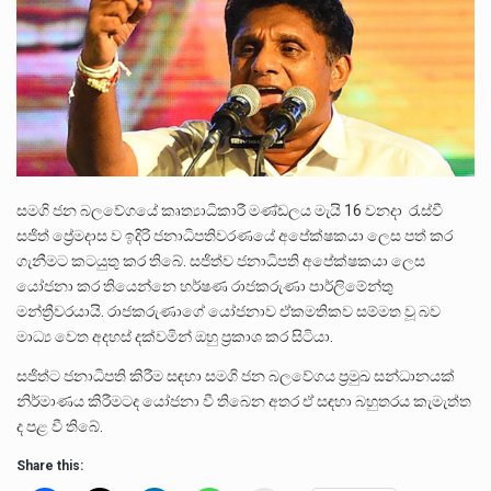
පසුගිය මැයි මස 31 දිනෙන් අවසන් වූ වසර තුළ ලොව පුරා විවිධ තනතුරු නාම වලින්…
මේ, දන්නා හඳුනන ලියන්නකුගේ නන්නාඳුනන අඩවියක සැරිසරා ලද ආස්වාදනීය මොහොතක සිංහාවලෝකනයකි .කෙටි කවියක දිගු බර…
වත්මන් ආණ්ඩුවේ ප්‍රධාන පාර්ශවකරුවා වන ජනතා විමුක්ති පෙරමුණේ කාලයක පටන් තිබුණු ප්‍රධාන සටන් පාඨයක් වූවේ…
සමගි ජන බලවේගයේ කෘත්‍යාධිකාරී මණ්ඩලය මැයි 16 වනදා රැස්වී
සජිත් ප්‍රේමදාස ව ඉදිරි ජනාධිපතිවරණයේ අපේක්ෂකයා ලෙස පත් කර
ගැනීමට කටයුතු කර තිබේ. සජිත්ව ජනාධිපති අපේක්ෂකයා ලෙස
යෝජනා කර තියෙන්නෙ හර්ෂණ රාජකරුණා පාර්ලිමේන්තු
මන්ත්‍රීවරයායි. රාජකරුණාගේ යෝජනාව ඒකමතිකව සම්මත වූ බව
මාධ්‍ය වෙත අදහස් දක්වමින් ඔහු ප්‍රකාශ කර සිටියා.
සජිත්ට ජනාධිපති කිරීම සඳහා සමගි ජන බලවේගය ප්‍රමුඛ සන්ධානයක්
නිර්මාණය කිරීමටද යෝජනා වී තිබෙන අතර ඒ සඳහා බහුතරය කැමැත්ත
ද පළ වී තිබේ.
Share this: