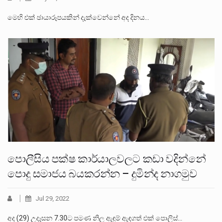
මෙහි එක් ඡායාරූපයකින් දැක්වෙන්නේ අද දිනය…
පොලීසිය පක්ෂ කාර්යාලවලට කඩා වදින්නේ
පොදු සමාජය බයකරන්න – දුමින්ද නාගමුව
Jul 29, 2022
අද (29) උදෑසන 7.30ට පමණ නිල ඇඳුම් ඇඳගත් එක් පොලිස්…