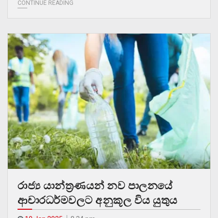
CONTINUE READING
රාජ්‍ය යාන්ත්‍රණයන් නව පාලනයේ
ආචාරධර්මවලට අනුකූල විය යුතුය