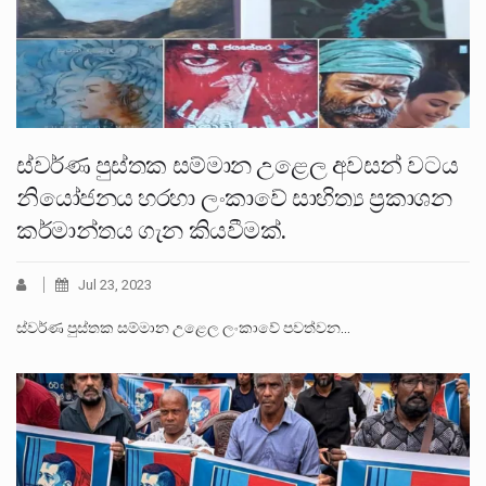
ස්වර්ණ පුස්තක සම්මාන උළෙල අවසන් වටය
නියෝජනය හරහා ලංකාවේ සාහිත්‍ය ප්‍රකාශන
කර්මාන්තය ගැන කියවීමක්.
Jul 23, 2023
ස්වර්ණ පුස්තක සම්මාන උළෙල ලංකාවේ පවත්වන…