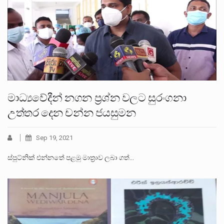
මාධ්‍යවේදීන් නගන ප්‍රශ්න වලට සුරංගනා
උත්තර දෙන චන්න ජයසුමන
Sep 19, 2021
ස්පුට්නික් එන්නතේ පළමු මාත්‍රාව ලබා ගත්…