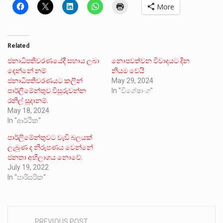
More
Related
ජනාධිපතිවරණයේදී සහාය ලබා
නොපවත්වන විවාදයට දින
දෙන්නේ නම්
නියම වෙයි
ජනාධිපතිවරණයට කලින්
May 29, 2024
පාර්ලි‌‌මේන්තුව විසුරුවන්න
In "විශේෂාංග"
රනිල් සූදානම්.
May 18, 2024
In "ආර්ථික"
පාර්ලිමේන්තුවට වැඩි බලයක්
ලැබුණ ද නිරූපණය වෙන්නේ
ජනතා අභිලාශය නොවේ.
July 19, 2022
In "පාරිසරික"
PREVIOUS POST