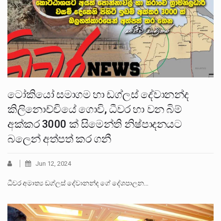
ටෝකියෝ සමාගම හා ඩග්ලස් දේවානන්ද
කිලිනොච්චියේ ගොවි, ධීවර හා වන බිම්
අක්කර 3000 ක් සිමෙන්ති නිෂ්පාදනයට
බලෙන් අත්පත් කර ගනී
Jun 12, 2024
ධීවර අමාත්‍ය ඩග්ලස් දේවානන්ද ගේ දේශපාලන…