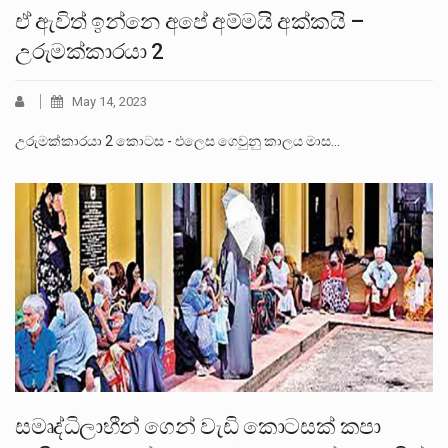
ඒ ඇවිත් ඉන්නෙ අපේ අම්මයි අක්කයි –
උරුමක්කාරයා 2
May 14, 2023
උරුමක්කාරයා 2 කොටස - එලෙස ගෙවුනු කාලය මාස…
සමෘද්ධිලාභීන් ගෙන් වැඩි කොටසක් කපා