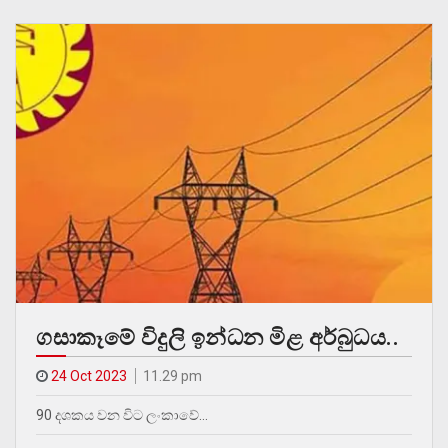
ගසාකෑමේ විදුලි ඉන්ධන මිළ අර්බුධය..
24 Oct 2023
11.29 pm
90 දශකය වන විට ලංකාවේ…