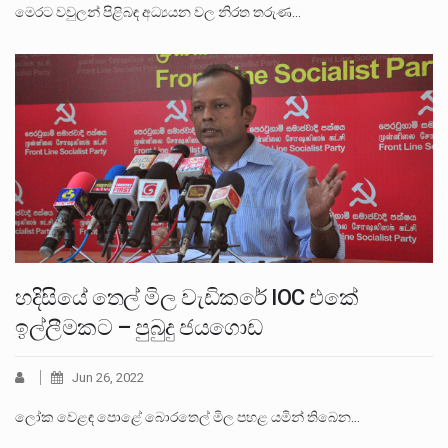
මෙරට වවුලන් පිළිබඳ අධ්‍යයන වල නිරත තරුණ…
හදිසියේ තෙල් මිල වැඩිකරේ IOC එකේ
ඉල්ලීමකට – පුබුදු ජයගොඩ
Jun 26, 2022
ලෝක වෙළඳ පොළේ බොරතෙල් මිල පහළ යමින් තිබෙන…