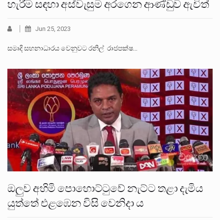
හැරීම සඳහා අස්වැසුම අරගෙන ආණ්ඩුව ඇවිත්
Jun 25, 2023
සමෘදි සහනාධාරය වෙනුවට රනිල් රාජපක්ෂ…
ඔලුව අහිමි පොහොට්ටුවේ නැට්ට තළා දැමිය
යුත්තේ එළඹෙන විසි වෙනිදා ය