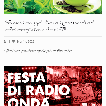
රුසියාවට සහ යුක්රේනයට ලංකාවෙන් තේ
යැවීම සම්පූර්ණයෙන් නවතියි
Mar 14, 2022
රුසියාව සහ යුක්රේනය අතර දැනට පවතින යුදමය…