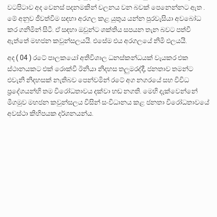
වටපිටාව අද වෙනස් පදනමකින් චලනය වන බවක් පෙනෙන්නට ඇත .
මේ අනුව ජීවත්වීම සඳහා අරගල කළ යුතුය යන්න පුරවැසියා අවබෝධ
කර ගනිමින් සිටී. ඒ සඳහා ඔවුන්ට ශක්තිය සපයන තැන බවට පත්වී
ඇත්තේ මහජන කවුන්සලයයි. එසේම එය අරගලයේ නිමි ඵලයයි.
අද ( 04 ) රටේ පාලකයෝ අතිවිශාල ධනස්කන්ධයක් වැයකර එක
ස්ථානයකට එක් රොක්වී ඊනියා නිදහස තලුමරද්දී, ජනතාව තමන්ට
එවැනි නිදහසක් නැතිබව පෙන්වමින් රටේ අග නගරයේ සහ විවිධ
ප්‍රදේශයන්හි තම විරෝධතාවය දක්වා හඬ නගති. මෙහි දැක්වෙන්නේ
මීගමුව මහජන කවුන්සලය විසින් සංවිධානය කළ ජනතා විරෝධතාවයේ
අවස්ථා කිහිපයක දර්ශනයන්ය.