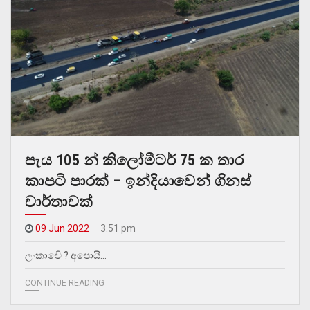
පැය 105 න් කිලෝමීටර් 75 ක තාර
කාපටි පාරක් – ඉන්දියාවෙන් ගිනස්
වාර්තාවක්
09 Jun 2022
3.51 pm
ලංකාවෙි ? අපොයි…
CONTINUE READING