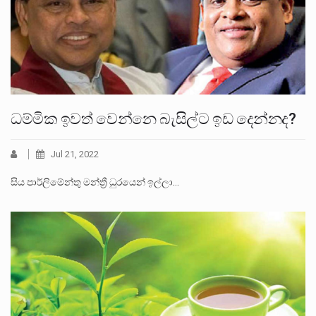
ධම්මික ඉවත් වෙන්නෙ බැසිල්ට ඉඩ දෙන්නද?
Jul 21, 2022
සිය පාර්ලිමේන්තු මන්ත්‍රී ධුරයෙන් ඉල්ලා…