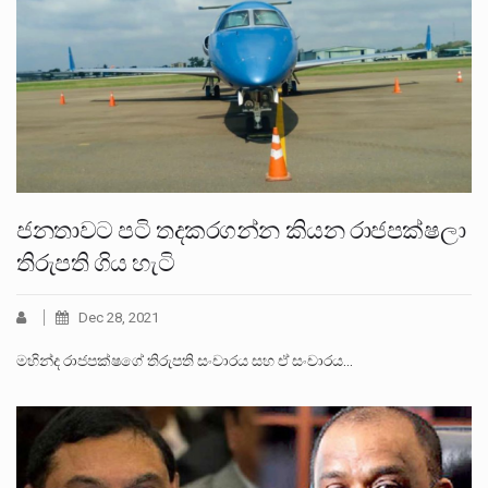
ජනතාවට පටි තදකරගන්න කියන රාජපක්ෂලා
තිරුපති ගිය හැටි
Dec 28, 2021
මහින්ද රාජපක්ෂගේ තිරුපති සංචාරය සහ ඒ සංචාරය…