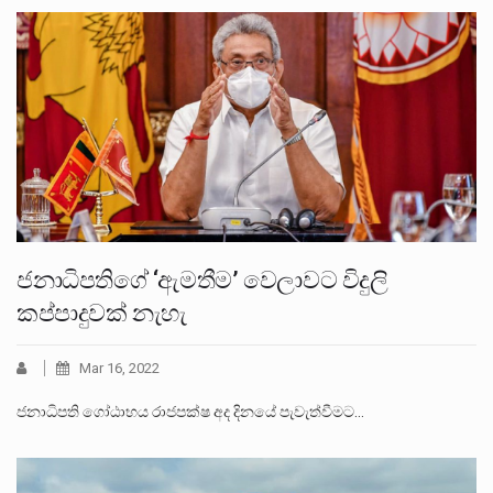
ජනාධිපතිගේ ‘ඇමතීම’ වෙලාවට විදුලි
කප්පාදුවක් නැහැ
Mar 16, 2022
ජනාධිපති ගෝඨාභය රාජපක්ෂ අද දිනයේ පැවැත්වීමට…