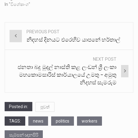
In "විශේෂාංග"
PREVIOUS POST
Post
නිදහස් දිනයට එරෙහිව යාපනේ හර්තාල්
navigation
NEXT POST
ජනතා බදු මුදල් නාස්ති කළ ලංඩන් ශ්‍රී ලංකා
මහකොමසාරිස් කාර්යාලයේ උමතු – අමුතු
නිදහස් සැමරුම
Posted in:
පුවත්
TAGS:
news
politics
workers
සැම්සන් ඥානසිරි