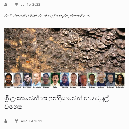
Jul 15, 2022
රටේ ජනතාව විසින් රටින් පලවා හැරපු, ජනතාවගේ…
ශ්‍රී ලංකාවෙන් හා ඉන්දියාවෙන් නව වවුල්
විශේෂ
Aug 19, 2022