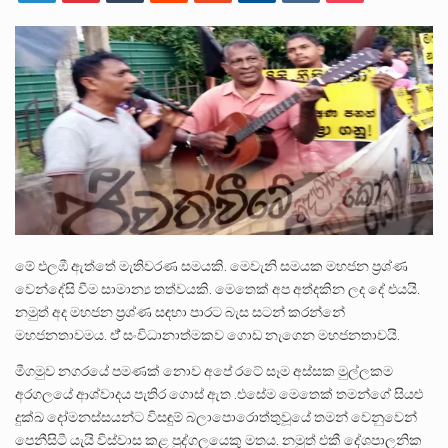
ලාල් කාන්ත ඇමතිවරයා අධිකරණ විනිශ්චයකාරවරුන්ගේ විශ්‍රාම යෑමේ වයස සම්බන්ධයෙන් නිහඬව සිටින ලෙස තමාට දැනුම් දුන්…
2011 වසරේදී දේශපාලන හා මානව හිමිකම් ක්‍රියාකාරීන් වන ලලිත්කුමාර් වීරරාජ් සහ කුගන් මුරුගානන්දන් යාපනයේදී අතුරුදන්…
ගොවියන්ගේ ප්‍රශ්න, ධීවරයන්ගේ ප්‍රශ්න, සෞඛය ප්‍රශ්න, වැටු ප්‍ර්ශ්න, රැකියා විරහිත ප්‍රශ්න මේ සියලු ප්‍රශ්නවලට තනි…
මේ එලඹී ඇත්තේ මැතිවරණ සමයකි. මෙවැනි සමයක මහජන ප්‍රශ්ණ
වෙන්දේසි වීම සාමාන්‍ය තත්වයකි. මෙතෙක් අප අත්දකින ලද දේ එයයි.
නමුත් අද මහජන ප්‍රශ්ණ සඳහා පාරට බැස සටන් කරන්නේ
මහජනතාවමය. ඒ් සංවිධානාත්මකව ගොඩ නැගෙන මහජනතාවයි.
මීගමුව නගරයේ පමණක් නොව අපේ රටේ සෑම අස්සක මුල්ලකම
අරගලයේ ආශ්වාදය පැතිර ගොස් ඇත .එසේම මෙතෙක් තමන්ගේ සියළු
දුක්ඛ දෝමනස්සයන්ට විසඳුම් බලාපොරොත්තුවූයේ තමන්⁣ වෙනුවෙන්
පෙනීසිටී යැයි විස්වාස කළ පුද්ගලයෙකු මතය. නමුත් එකී දේශපාලනික