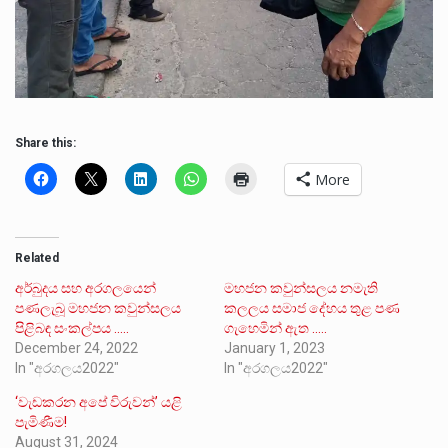
Share this:
More
Related
අර්බුදය සහ අරගලයෙන්
මහජන කවුන්සලය නමැති
පණලැබූ මහජන කවුන්සලය
කලලය සමාජ දේහය තුළ පණ
පිළිබඳ සංකල්පය …..
ගැහෙමින් ඇත …..
December 24, 2022
January 1, 2023
In "අරගලය2022"
In "අරගලය2022"
‘වැඩකරන අපේ විරුවන්’ යළි
පැමිණීම!
August 31, 2024