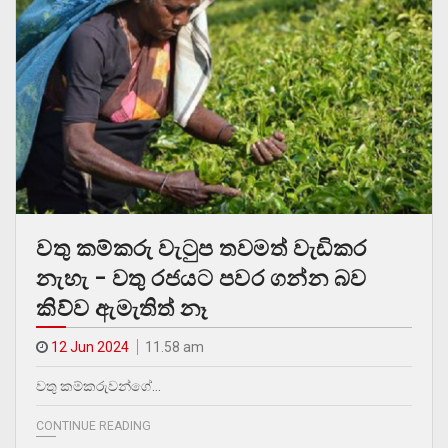
වතු කම්කරු වැටුප තවමත් වැඩිකර
නැහැ – වතු රජයට පවර ගන්න බව
කිව්ව ඇමැතිත් නෑ
12 Jun 2024
11.58 am
වතු කම්කරුවන්ගේ…
CONTINUE READING