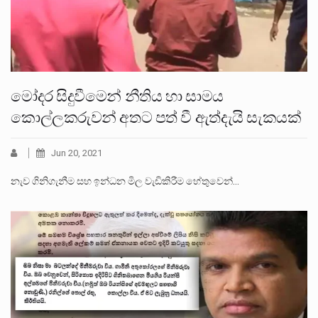
මෝදර සිදුවීමෙන් නීතිය හා සාමය
කොල්ලකරුවන් අතට පත් වී ඇත්දැයි සැකයක්
Jun 20, 2021
නැව ගිනිගැනීම සහ ඉන්ධන මිල වැඩිකිරීම හේතුවෙන්…