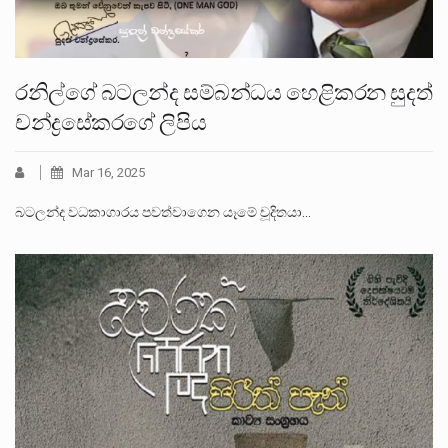
රනිල්ගේ බටලන්ද සම්බන්ධය හෙළිකරන සුදත්
චන්ද්‍රසේකරගේ ලිපිය
Mar 16, 2025
බටලන්ද වධකාගාරය පවත්වාගෙන යෑමේ චූදිතයා…