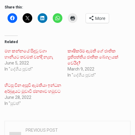
Share this:
More
Related
මහ කන්නයේ සිදුවූ වගා
කෘෂිකර්ම ඇමති ගේ ජාතික
හානියට තවමත් වන්දි නැහැ
ප්‍රතිපත්තිය ජාතික බේගලයක්
June 5, 2022
වෙයිද?
In "දේශීය පුවත්"
March 9, 2022
In "දේශීය පුවත්"
හිටපු චීන අසූචි ඇමතියා ඉන්ධන
අර්බුදයට මුවාවී ජනතාව හමුවට
June 28, 2022
In "පුවත්"
PREVIOUS POST
Post