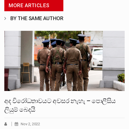
MORE ARTICLES
BY THE SAME AUTHOR
අද විරෝධතාවයට අවසර නැහැ – පොලීසිය
ලියුම් බෙදයි
Nov 2, 2022