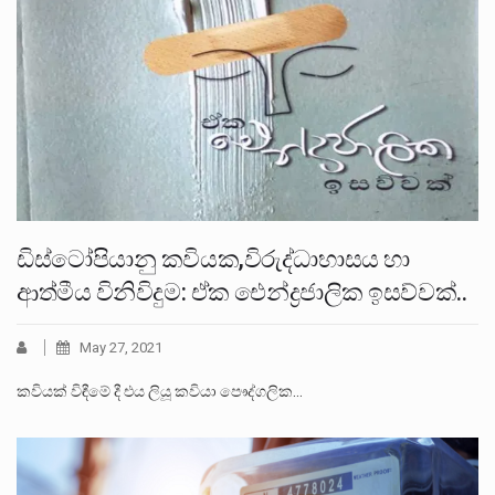
ඩිස්ටෝපියානු කවියක,විරුද්ධාභාසය හා
ආත්මීය විනිවිදුම: ඒක ඓන්ද්‍රජාලික ඉසව්වක්..
May 27, 2021
කවියක් විඳීමේ දී එය ලියූ කවියා පෞද්ගලික…