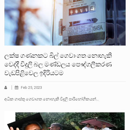
ලක්ෂ ගණනකට බිල් ගෙවා ගත නොහැකි
වෙද්දී විදුලි බල මණ්ඩලය පෞද්ගලීකරණ
වැඩපිළිවෙල ඉදිරියටම
Feb 25, 2023
අධික ගාස්තු ගෙවාගත නොහැකි විදුලි පාරිභෝගිකයන්…