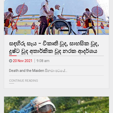
සඳහිරු සෑය – විකෘති වූද, සාහසික වූද,
දුෂ්ට වූද අතාර්කික වූද නරක ආදර්ශය
20 Nov 2021
9.08 am
Death and the Maiden සිනමා පටයේ…
CONTINUE READING