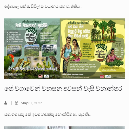
දේශපාල පක්ෂ, සිවිල් සංවධානය සහ වාත්තීය…
තේ වගාවෙන් වනසන අවසන් වැසි වනාන්තර
May 31, 2025
සමාගම් සතු තේ ඉඩම් නඩත්තු නොකිරීම හා පැරණි…