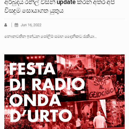
අර්බුදය රනිල් විසින් update කරන අතර අපි
විසඳුම සොයාගත යුතුය
Jun 16, 2022
නොනවතින ඉන්ධන පෝලිම් සමඟ දෛනිකව රැකියා…