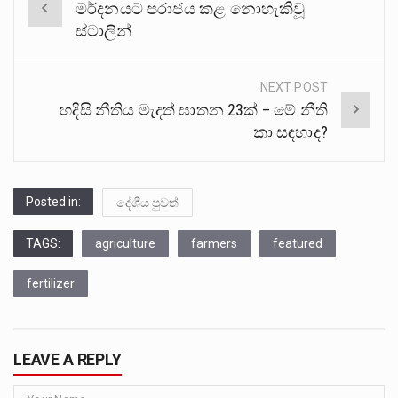
මර්දනයට පරාජය කළ නොහැකිවූ
navigation
ස්ටාලින්
NEXT POST
හදිසි නීතිය මැදත් ඝාතන 23ක් – මේ නීති
කා සඳහාද?
Posted in:
දේශීය පුවත්
TAGS:
agriculture
farmers
featured
fertilizer
LEAVE A REPLY