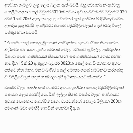
ඉන්ධන ගැටලුව උග්‍ර ලෙස බලපා ඇති බවයි. ඔහු පවසන්නේ අස්වනු
නෙලීම සඳහා තෙල් බවුසර් 3020ක් පමණ අවශ්‍ය බවත් එම බවුසර් 3020
දවස් 15ක් 20ක් ඇතුළත අදාළ වෙන්කර ඇති ඉන්ධන පිරවුම්හල් වෙත
ලබාදිය යුතු බවයි. ආණ්ඩුවට එහෙම වැඩපිළිවෙලක් නැති බවද විමල්
වත්තුහේවා පවසයි.
” එහෙම තෙල් නොලැබුනොත් අස්වැන්න ගැන විශ්වාස තියාගන්න
බැරිවෙනවා. කාලගුණය වෙනස් වෙලා. වර්ෂාව ඇවිල්ලා අස්වැන්න
විනාශ වෙන තත්ත්වයක් තියෙන්නේ. මේ තත්ත්වයෙන් ගොඩ එන්න
නම් දින 15ක් 20 ඇතුළත බවුසර් 3020ක තෙල් ගොවි ජනතාව අතට
පත්වෙන්න ඕනා. එකට ඛණිජ තෙල් අමාත්‍යංශයත් සම්බන්ධ කරගත්තු
වැඩපිළිවෙලක් හදන්න කියලා අපි අමාත්‍යංශයට කියනවා. ”
එසේම ඊළඟ කන්නයේ වගාවට අවශ්‍ය ඉන්ධන සඳහාද වැඩපිළිවෙලක්
සකසන ලෙස මෙහිදී ගොවීන් ඉල්ලා තිබේ. එසේම ඊළඟ කන්නයට
අවශ්‍ය පොහොර ගෙන්වීම සඳහා වැයවන්නේ ඩොලර් මිලියන 200ක
පමණක් බවද මෙහිදී ගොවින් පෙන්වා දී ඇත