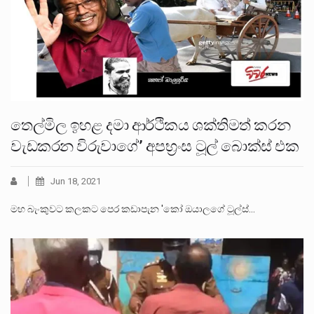
තෙල්මිල ඉහළ දමා ආර්ථිකය ශක්තිමත් කරන
වැඩකරන විරුවාගේ’ අපභ්‍රංස ටූල් බොක්ස් එක
Jun 18, 2021
මහ බැංකුවට කලකට පෙර කඩාපැන 'කෝ ඔයාලගේ ටූල්ස්…