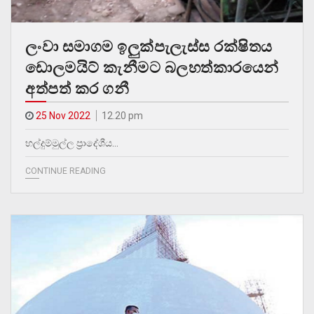
ලංවා සමාගම ඉලුක්පැලැස්ස රක්ෂිතය
ඩොලමයිට් කැනීමට බලහත්කාරයෙන්
අත්පත් කර ගනී
25 Nov 2022
12.20 pm
හල්දුම්මුල්ල ප්‍රාදේශීය…
CONTINUE READING