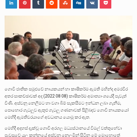
පසුගිය මැයි මස 31 දිනෙන් අවසන් වූ වසර තුළ ලොව පුරා විවිධ තනතුරු නාම වලින්…
මේ, දන්නා හඳුනන ලියන්නකුගේ නන්නාඳුනන අඩවියක සැරිසරා ලද ආස්වාදනීය මොහොතක සිංහාවලෝකනයකි .කෙටි කවියක දිගු බර…
වත්මන් ආණ්ඩුවේ ප්‍රධාන පාර්ශවකරුවා වන ජනතා විමුක්ති පෙරමුණේ කාලයක පටන් තිබුණු ප්‍රධාන සටන් පාඨයක් වූවේ…
ගොවි ජාතික සමුළුවේ නායකයන් හා කෘෂිකර්ම ඇමති මහින්ද අමරවීර
අතර සාකච්ඡාවක් අද (2022 08 08) කෘෂිකර්ම අමාත්‍යාංශයේදී පැවැත්
විණි. අස්වනු නෙලීමට හා වගා බිම් සැකසීමට ඉන්ධන ලබා ගැනීම,
පොහොර ගැටලුව ඇතුළු ගැටලු ගණනාවක් පිළිබඳව ගොවි නායකයෝ
මෙහිදී ඇමතිවරයාගේ අවධානය යොමු කර ඇත.
මෙහිදී අදහස් දැක්වූ ගොවි අරගල මධ්‍යස්ථානයේ විමල් වත්තුහේවා
පැවසුවේ යල කන්නයේ අස්වනු නෙලමින් සිටින මේ මොහොතේ