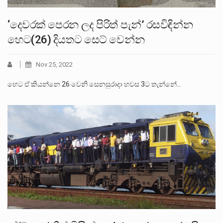
‘දෙවරක් පෙරන ලද පිරිත් පැන්’ රසවිඳින්න
හෙට(26) දියතට සෙට් වෙන්න
Nov 25, 2022
හෙට ඒ කියන්නෙ 26 වෙනි සෙනසුරාදා හවස 3ට තැන්නේ…