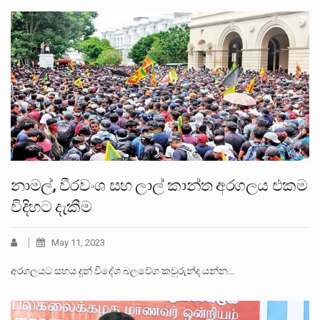
නාමල්, වීරවංශ සහ ලාල් කාන්ත අරගලය එකම
විදිහට දැකීම
May 11, 2023
අරගලයට සහය දුන් විදේශ බලවේග කවුරුන්ද යන්න…