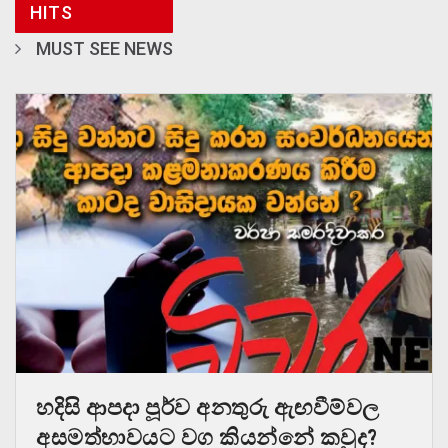
HITS
MUST SEE NEWS
හදිසි ආපදා පූර්ව අනතුරු ඇඟවීම්වල
අසමත්භාවයට වග කියන්නේ කවුද?