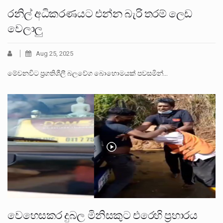
රනිල් අධිකරණයට එන්න බැරි තරම් ලෙඩ
වෙලාලු
Aug 25, 2025
මේවනවිට ප්‍රගතිශීලී බලවේග බොහොමයක් පවසමින්…
වෙහෙසකර දුබල මිනිසකුට එරෙහි ප්‍රහාරය