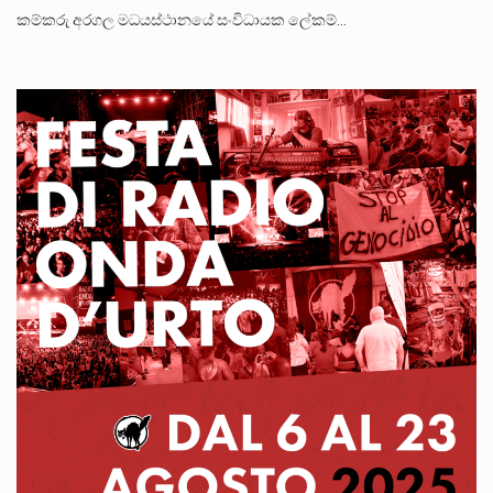
කම්කරු අරගල මධයස්ථානයේ සංවිධායක ලේකම්…