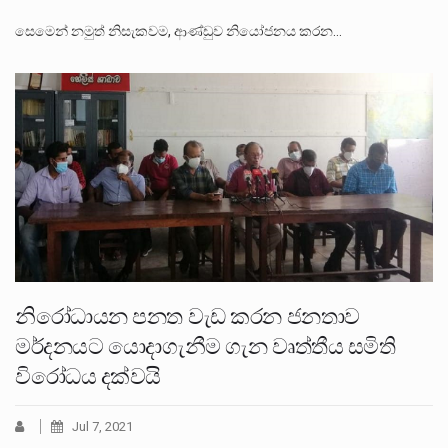
සෙමෙන් නමුත් නිසැකවම, ආණ්ඩුව නියෝජනය කරන…
නිරෝධායන පනත වැඩ කරන ජනතාව
මර්දනයට යොදාගැනීම ගැන වෘත්තීය සමිති
විරෝධය දක්වයි
Jul 7, 2021