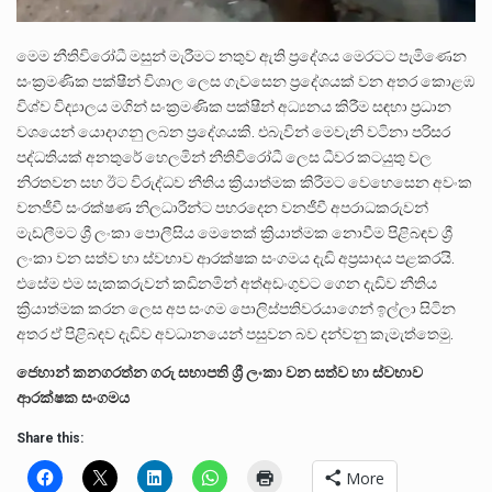
මෙම නීතිවිරෝධී මසුන් මැරීමට නතුව ඇති ප්‍රදේශය මෙරටට පැමිණෙන
සංක්‍රමණික පක්ෂීන් විශාල ලෙස ගැවසෙන ප්‍රදේශයක් වන අතර කොළඹ
විශ්ව විද්‍යාලය මගින් සංක්‍රමණික පක්ෂීන් අධ්‍යනය කිරීම සඳහා ප්‍රධාන
වශයෙන් යොදාගනු ලබන ප්‍රදේශයකි. එබැවින් මෙවැනි වටිනා පරිසර
පද්ධතියක් අනතුරේ හෙලමින් නීතිවිරෝධී ලෙස ධීවර කටයුතු වල
නිරතවන සහ ඊට විරුද්ධව නීතිය ක්‍රියාත්මක කිරීමට වෙහෙසෙන අවංක
වනජීවී සංරක්ෂණ නිලධාරීන්ට පහරදෙන වනජීවී අපරාධකරුවන්
මැඩලීමට ශ්‍රී ලංකා පොලීසිය මෙතෙක් ක්‍රියාත්මක නොවීම පිළිබඳව ශ්‍රී
ලංකා වන සත්ව හා ස්වභාව ආරක්ෂක සංගමය දැඩි අප්‍රසාදය පළකරයි.
එසේම එම සැකකරුවන් කඩිනමින් අත්අඩංගුවට ගෙන දැඩිව නීතිය
ක්‍රියාත්මක කරන ලෙස අප සංගම පොලිස්පතිවරයාගෙන් ඉල්ලා සිටින
අතර ඒ පිළිබඳව දැඩිව අවධානයෙන් පසුවන බව දන්වනු කැමැත්තෙමු.
ජෙහාන් කනගරත්න ගරු සභාපති ශ්‍රී ලංකා වන සත්ව හා ස්වභාව
ආරක්ෂක සංගමය
Share this:
More