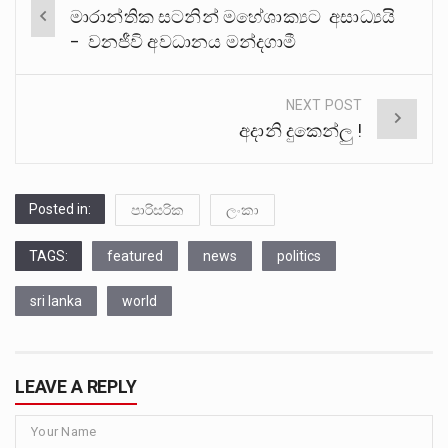
Post
මාරාන්තික සටනින් මහේශාක්‍යට අසාධ්‍යයි
navigation
– වනජීවි අවධානය මන්දගාමී
NEXT POST
අදානි දුකෙන්ලු !
Posted in:
පාරිසරික
ලංකා
TAGS:
featured
news
politics
sri lanka
world
LEAVE A REPLY