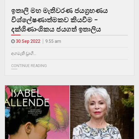
ඉතාලි මහ මැතිවරණ ජයග්‍රහණය
විශ්ලේෂණාත්මකව කියවීම –
දක්ශිණාංශිකය ජයගත් ඉතාලිය
30 Sep 2022
9.55 am
අගමැති ඩ‍්‍රාගි…
CONTINUE READING