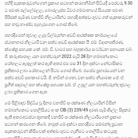
එහිදී සැකකරුවන්ගෙන් ප්‍රකාශ සටහන් කරගනිමින් සිටියදී පෙරවරු 9.30
ට පමණ පල්ලේමලල, බොරලැස්ස ධීවර ගම්මානයේ සියයක පමණ
පිරිසක් පැමිණ වනජීවී නිලධාරීන්ට පහරදී අත්අඩංගුවට ගත් සැකකරුවන්
සහ නඩු භාණ්ඩ පැහැරගෙන ගොස් තිබේ.
පහරදීමෙන් තුවාල ලැබූ විල්මැන්න අඩවි ආරක්ෂක කාර්යාලයේ
ස්ථානභාර නිලධාරී වන සත්ව අඩවි ආරක්ෂක පී. එම්. විදානපතිරණ,
ක්ෂේත්‍ර සහයක කේ. එම්. ඩී. චාමර සහ බහුකාර්ය සංවර්ධන සහායක ඩබ්.
ජී. කරුණාපාල යන මහත්වරුන් 2022 මැයි 28 දින හම්බන්තොට
රෝහලට ඇතුලත් කර ඇති අතර එම මස 31 දින දක්වා නේවාසිකව
ප්‍රතිකාර ලබා රෝහලෙන් පිටව ගොස් තිබේ. එසේම ප්‍රහාරයෙන් වන
සත්ව අඩවි සහකාර වයි. ජී. නවීන් රංගන, වන සත්ව නියාමක ජේ. ඒ.
ප්‍රගීත් සඳමාල් සහ ක්ෂේත්‍ර සහයක ඩබ්. ඒ. උපුල් යන මහත්වරුන්ද තුවාල
ලබා ප්‍රතිකාර ගෙන ඇත.
මේ පිළිබඳව සිද්ධිය වූ දිනම වනජීවී සංරක්ෂණ නිලධාරීන් විසින්
හම්බන්තොට පොලීසියට අංක CIB (3) 239/49 දරණ පැමිණිල්ල සිදුකර
ඇති අතර අවස්ථා තුනකදී වනජීවී සංරක්ෂණ නිලධාරීගෙන් ප්‍රකාශ
සටහන් කරගෙන තිබේ. නමුත් මේ දක්වා පහරදීමට සම්බන්ද ප්‍රධාන
සැකකරුවන් කිසිවෙක් අත්අඩංගුවට ගැනීමට පොලීසිය කටයුතු