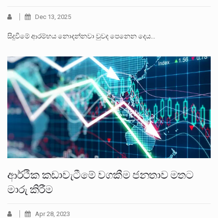
Dec 13, 2025
සිදුවීමේ ආරම්භය නොදන්නවා වුවද පෙනෙන දෙය…
ආර්ථික කඩාවැටීමේ වගකීම ජනතාව මතට
මාරු කිරීම
Apr 28, 2023