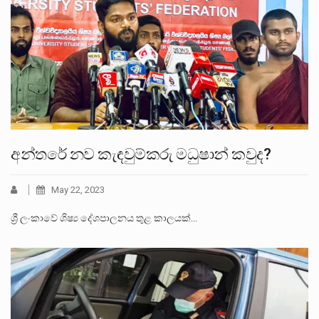
අන්තරේ නව කැඳවුම්කරු මධුෂාන් කවුද?
May 22, 2023
ශ්‍රී ලංකාවේ ශිෂ්‍ය දේශපාලනය තුළ කාලයක්…