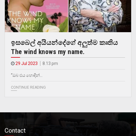
ඉසබෙල් අයියන්දේ‍ගේ අලුත්ම කෘතිය
The wind knows my name.
29 Jul 2023
8.13 pm
“ඔබ එය හොඳින්…
CONTINUE READING
Contact