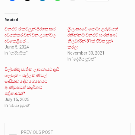
Related
වනජීවී රැකවලුන් සිරගත කර
ශ්‍රී ලංකාවේ සොබා උරුමයන්
දඩයක්කරුවන් වන උයන්වල
රකින්නට වනජීවී සංරක්ෂණ
දඩකෙළියේ …
නිලධාරීන් 81ක් ජීවිත පූජා
June 5, 2024
කරලා
In "පාරිසරික"
November 30, 2021
In "දේශීය පුවත්"
විල්පත්තු ජාතික උද්‍යානයට දැඩි
බලපෑම් – පල්ලකණ්ඩල්
මාසිකව දේව මෙහෙයට
ආණ්ඩුවෙන් කැබිනට්
පත්‍රිකාවක්?
July 15, 2025
In "ඡායා පුවත්"
PREVIOUS POST