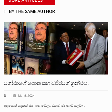
MORE ARTICLES
BY THE SAME AUTHOR
ගෝඨාගේ පොත සහ වජිරගේ ග්‍රන්ථය.
Mar 8, 2024
අද පොත් දෙකක් ජන ගත වෙලා. එකක් ජනතාව පලවා…