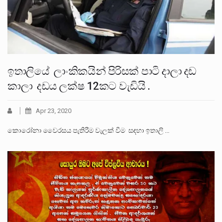
ඉතාලියේ ලාංකිකයින් පිරිසක් පාටි දාලා දඩ
කාලා දඩය ලක්ෂ 12කට වැඩියි .
Apr 23, 2020
කොරෝනා වෛරසය පැතිරීම වැලක් වීම සඳහා ඉතාලි …