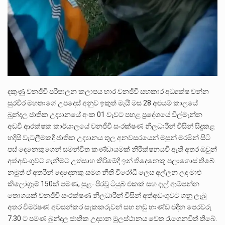
දකුණු වනජීවී පරිපාලන කලාපය භාර වනජීවී සහකාර අධ්‍යක්ෂ චන්න
සුරවීර මහතාගේ උපදෙස් අනුව ඉකුත් මැයි මස 28 අළුයම් කාලයේ
බූන්දල ජාතික උද්‍යානයේ අංක 01 වැවට පහළ ප්‍රදේශයේ විල්මැන්න
අඩවි ආරක්ෂක කාර්යාලයේ වනජීවී සංරක්ෂණ නිලධාරීන් විසින් සිදුකළ
හදිසි වැටලීමකදී ජාතික උද්‍යානය තුල අනවසරයෙන් මසුන් මරමින් සිටි
පස් දෙනෙකුගෙන් සමන්විත කණ්ඩායමක් නිරීක්ෂනයවී ඇති අතර ඔවුන්
අත්අඩංගුවට ගැනීමට උත්සාහ කිරීමේදී ඉන් තිදෙනෙකු පලාගොස් තිබේ.
නමුත් ඒ අතරින් දෙදෙනකු සමග නීති විරෝධී ලෙස අල්ලන ලද මාළු
කිලෝග්‍රෑම් 150ක් පමණ, සුළං පිරවූ ටියුබ එකක් සහ දැල් ආම්පන්න
තොගයක් වනජීවී සංරක්ෂණ නිලධාරීන් විසින් අත්අඩංගුවට ගනු ලැබූ
අතර විමර්ෂණ අවසන්කර සැකකරුවන් සහ නඩු භාණ්ඩ එදින පෙරවරු
7.30 ට පමණ බූන්දල ජාතික උද්‍යාන මූලස්ථානය වෙත රැගෙනවිත් තිබේ.