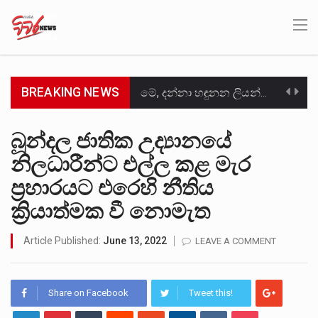
BREAKING NEWS
මේ, දන්නා හඳුනන ලියන්නකුගේ නන්නාඳුනන අඩවියක සැරිසරා ලද ආස්වාදනීය මොහොතක සිංහාවලෝකනයකි .කෙටි කවියක දිගු බර…
වත්මන් ආණ්ඩුවේ ප්‍රධාන පාර්ශවකරුවා වන ජනතා විමුක්ති පෙරමුණේ කාලයක පටන් තිබුණු ප්‍රධාන සටන් පාඨයක් වූවේ…
බූන්දල ජාතික උද්‍යානයේ
නිලධාරීන්ට එල්ල කළ මැර
සංවිධානාත්මක අපරාධකරුවකු වන ලොකු පැටිගේ ප්‍රධාන වෙඩික්කරු බවට සැක කරන ගිං ගඟේ ගිල්වා මරා දමා…
ප්‍රහාරයට එරෙහි නීතිය
උපරිමාධිකරණ විනිශ්චයකාරවරුන්ගේ හා ඉන් පහළ විනිශ්චයකාරවරුන්ගේ විශ්‍රාම වයස දීර්ඝ කිරීම සඳහා සකස් කර ඇති විසිදෙවන…
ක්‍රියාත්මක වී නොමැත
බන්ධනාගාර රැදවියන් 1,021 දෙනෙකු ඉකුත් වසර පහක කාලය තුලදී (2020 ජනවාරි 01 සිට 2025 දෙසැම්බර්…
Article Published:
June 13, 2022
LEAVE A COMMENT
මහර බන්ධනාගාරයේ අද ඇතිවූ සිද්ධියෙන් තුවාල ලැබූ බව කියන රැඳවියන් ගණන ඉහළ ගොස් තිබේ. ඒ…
අගෝස්තු මස දෙවන ඉරිදා ලිට් රූම් සූම් සංවාදය පැවැත්වෙන්නේ "කතා කරන මහ වැව" නම් නකතාවක්…
Share on Facebook
Tweet this!