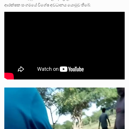
ආරක්ෂක සංගමයේ විශේෂ අවධානය යොමුව තිබේ.