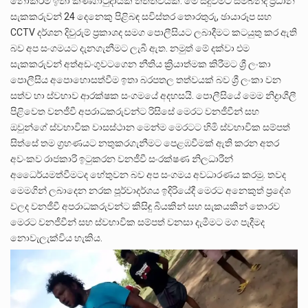
නොකිරීම ඉතා කණගාටුදායක තත්ත්වයකි. මේ සිදුවීමට සම්බන්ද ප්‍රධාන
සැකකරුවන් 24 දෙනෙකු පිළිබඳ සවිස්තර තොරතුරු, ඡායාරූප සහ
CCTV දර්ශන දිවුරුම් ප්‍රකාශද සමග පොලීසියට ලබාදීමට කටයුතු කර ඇති
බව අප සංගමයට දැනගැනීමට ලැබී ඇත. නමුත් මේ දක්වා එම
සැකකරුවන් අත්අඩංගුවටගෙන නීතිය ක්‍රියාත්මක කිරීමට ශ්‍රී ලංකා
පොලීසිය අපොහොසත්වීම ඉතා බරපතල තත්වයක් බව ශ්‍රී ලංකා වන
සත්ව හා ස්වභාව ආරක්ෂක සංගමයේ අදහසයි. පොලීසියේ මෙම නිද්‍රාශීලී
පිළිවෙත වනජීවී අපරාධකරුවන්ට රිසිසේ මෙරට වනජීවීන් සහ
ඔවුන්ගේ ස්වභාවික වාසස්ථාන මෙන්ම මෙරටට හිමි ස්වභාවික සම්පත්
සිත්සේ තම ග්‍රහණයට නතුකරගැනීමට පෙළඹවීමක් ඇති කරන අතර
අවංකව රාජකාරි ඉටුකරන වනජීවී සංරක්ෂණ නිලධාරීන්
අධෛර්යමත්වීමටද හේතුවන බව අප සංගමය අවධාරණය කරමු. තවද
මෙමගින් ලබාදෙන නරක පූර්වාදර්ශය ඉදිරියේදී මෙරට අනෙකුත් ප්‍රදේශ
වලද වනජීවී අපරාධකරුවන්ට කිසිඳු බියකින් සහ සැකයකින් තොරව
මෙරට වනජීවීන් සහ ස්වභාවික සම්පත් වනසා දැමීමට මග පැදීමද
නොවැලැක්විය හැකිය.