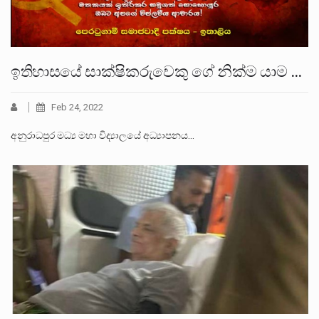
ඉතිහාසයේ සාක්ෂිකරුවෙකු ගේ නික්ම යාම …
Feb 24, 2022
අනුරාධපුර මධ්‍ය මහා විද්‍යාලයේ අධ්‍යාපනය…