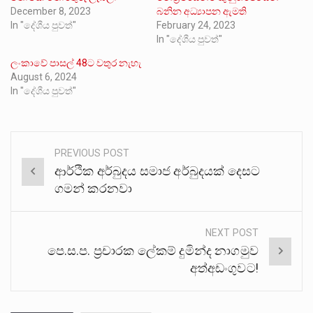
December 8, 2023
බනින අධ්‍යාපන ඇමති
In "දේශීය පුවත්"
February 24, 2023
In "දේශීය පුවත්"
ලංකාවේ පාසල් 48ට වතුර නැහැ
August 6, 2024
In "දේශීය පුවත්"
PREVIOUS POST
Post
ආර්ථික අර්බුදය සමාජ අර්බුදයක් දෙසට
navigation
ගමන් කරනවා
NEXT POST
පෙ.ස.ප. ප්‍රචාරක ලේකම් දුමින්ද නාගමුව
අත්අඩංගුවට!