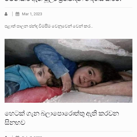
Mar 1, 2023
පළාත් පාලන ඡන්ද විමසීම වෙනුවෙන් වෙන් කර…
හෙටක් ගැන බලාපොරොත්තු ඇති කරවන
සිනහව