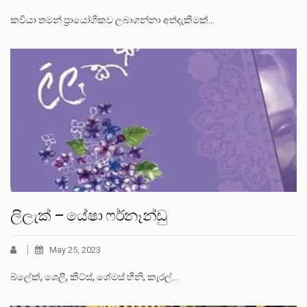
කවියා තමන් ප්‍රායෝගිකව ලබාගන්නා අත්දැකීමක්…
ලිලැක් – යේෂා ෆර්නෑන්ඩු
May 25, 2023
බ්ලේක්, ශෙලී, කීට්ස්, ශේමස් හීනි, කැරල්…