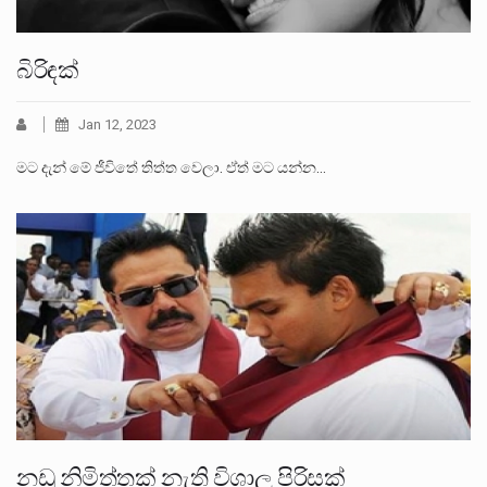
බිරිඳක්
Jan 12, 2023
මට දැන් මේ ජීවිතේ තිත්ත වෙලා. ඒත් මට යන්න…
නඩු නිමිත්තක් නැති විශාල පිරිසක්