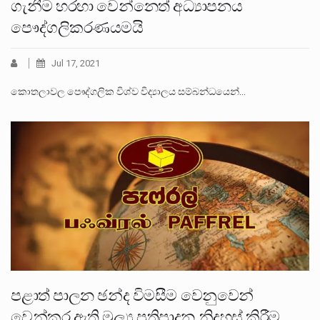
ගැනීම හරහා වෙන්නෙත් අධ්‍යාපනය
පෞද්ගලිකරණයමයි
Jul 17, 2021
කොතලාවල පෞද්ගලික විශ්ව විද්‍යාලය සම්බන්ධයෙන්…
පළාත් පාලන ඡන්ද විමසීම වෙනුවෙන්
වෙන්කර ඇති මූල්‍ය ප්‍රතිපාදන නිදහස් කිරීම.