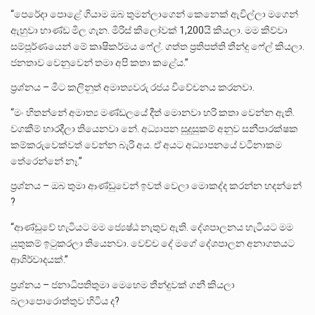
“පෙරේදා පොළේ ගියාම ඔබ තුමන්ලාගෙන් කෙනෙක් ඇවිල්ලා මගෙන්
ඇහුවා භාණ්ඩ මිල ගැන. මිරිස් කිලෝවක් 1,200යි කියලා. මම කිව්වා
සම්පූර්ණයෙන් මේ කෘෂිකර්මය ෆේල්. ගත්ත ප්‍රතිපත්ති තීන්දු ෆේල් කියලා.
ජනතාව වෙනුවෙන් තමා අපි කතා කළේය.”
ප්‍රශ්නය – මීට කලිනුත් අමාත්‍යවරු රජය විවේචනය කරනවා.
“මං හිතන්නේ අමාත්‍ය මණ්ඩලයේ දීත් මොනවා හරි කතා වෙන්න ඇති.
වගකීම් භාරදීලා තියෙනවා නේ. අධ්‍යාපන සුදුසුකම් අනුව සනීපාරක්ෂක
කම්කරුවෙක්වත් වෙන්න බැරි අය. ඒ අයට අධ්‍යාපනයේ වටිනාකම
තේරෙන්නේ නෑ.”
ප්‍රශ්නය – ඔබ තුමා ආණ්ඩුවෙන් ඉවත් වෙලා මොකද්ද කරන්න හදන්නේ
?
“ආණ්ඩුවේ හැටියට මම ජ්‍යෙෂ්ඨ නැතුව ඇති. දේශපාලනය හැටියට මම
යුතුකම් ඉටුකරලා තියෙනවා. වෙච්ච දේ මගේ දේශපාලන අනාගතයට
ආශිර්වාදයක්.”
ප්‍රශ්නය – ජනාධිපතිතුමා මෙහෙම තීන්දුවක් ගනී කියලා
බලාපොරොත්තුව හිටිය ද?