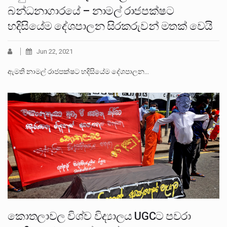
බන්ධනාගාරයේ – නාමල් රාජපක්ෂට
හදිසියේම දේශපාලන සිරකරුවන් මතක් වෙයි
Jun 22, 2021
ඇමති නාමල් රාජපක්ෂට හදිසියේම දේශපාලන…
කොතලාවල විශ්ව විද්‍යාලය UGCට පවරා