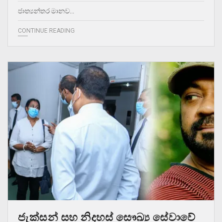
ජාත්‍යන්තර මානව…
CONTINUE READING
ජැක්සන් සහ නිදහස් සෞඛ්‍ය සේවාවේ