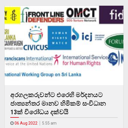
අරගලකරුවන්ට එරෙහි මර්දනයට
ජාත්‍යන්තර මානව හිමිකම් සංවිධාන
13ක් විරෝධය දක්වයි
06 Aug 2022
5.55 am