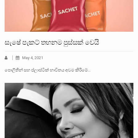
සැෂේ පැකට් තහනම පුස්සක් වෙයි
May 4, 2021
පොලිතීන් සහ ප්ලාස්ටික් භාවිතය අවම කිරීමේ…