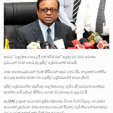
පසුගිය මැයි මස 31 දිනෙන් අවසන් වූ වසර තුළ ලොව පුරා විවිධ තනතුරු නාම වලින්…
මේ, දන්නා හඳුනන ලියන්නකුගේ නන්නාඳුනන අඩවියක සැරිසරා ලද ආස්වාදනීය මොහොතක සිංහාවලෝකනයකි .කෙටි කවියක දිගු බර…
වත්මන් ආණ්ඩුවේ ප්‍රධාන පාර්ශවකරුවා වන ජනතා විමුක්ති පෙරමුණේ කාලයක පටන් තිබුණු ප්‍රධාන සටන් පාඨයක් වූවේ…
තමාට “දෙල්කඳ පොළේදී ගත් ස්වීප් එක” ඇදුනු බව රාජ්‍ය අමාත්‍ය
ධූරයෙන් ඉවත් කෙරුණු සුසිල් ප්‍රේමජයන්ත් පවසයි.
රාජ්‍ය අමාත්‍යධූරයෙන් ඉවත් කිරීමෙන් පසුව හෙට සිට නැවතත් වෘත්තීය
කටයුතු ආරම්භ කරන බව ද සුසිල් ප්‍රේම්ජයන්ත් පවසා තිබේ.
සුසිල් ප්‍රේමජයන්ත පසුගියදා දෙල්කදපොළ භූමියේදී පැවසුවේ.ආණ්ඩුව
කරන්න බැරි දේවල් කිරීමට ගොස් රට අමාරුවේ දැමූ බවයි.
අද (04) උදෑසන අධ්‍යාපන ප්‍රතිසංස්කරණ, විවෘත විශ්වවිද්‍යාල හා දුරස්ථ
අධ්‍යාපන ප්‍රවර්ධන රාජ්‍ය අමාත්‍යාංශයෙන් පිටතට පැමිණීමෙන් අනතුරුව
මාධ්‍ය වෙත අදහස් දක්වමින් ඔහු පැවසුවේ,