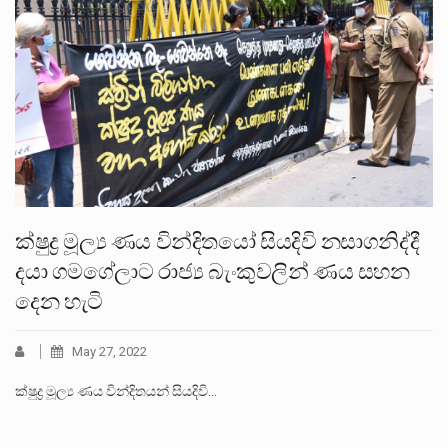
ක්ෂුද්‍ර මූල්‍ය ණය වින්දිතයෝ සියදිවි නසාගනිද්දී
දයා ගමගේලාට රාජ්‍ය බැංකුවලින් ණය සහන
දෙන හැටි
May 27, 2022
ක්ෂුද්‍ර මූල්‍ය ණය වින්දිතයන් සියදිවි…