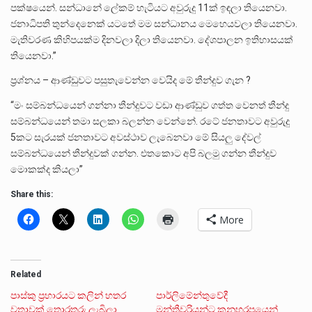
පක්ෂයෙන්. සන්ධානේ ලේකම් හැටියට අවුරුදු 11ක් ඉඳලා තියෙනවා.
ජනාධිපති තුන්දෙනෙක් යටතේ මම සන්ධානය මෙහෙයවලා තියෙනවා.
මැතිවරණ කිහිපයක්ම දිනවලා දිලා තියෙනවා. දේශපාලන ඉතිහාසයක්
තියෙනවා.”
ප්‍රශ්නය – ආණ්ඩුවට පසුතැවෙන්න වෙයිද මේ තීන්දුව ගැන ?
“මං සම්බන්ධයෙන් ගන්නා තීන්දුවට වඩා ආණ්ඩුව ගත්ත වෙනත් තීන්දු
සම්බන්ධයෙන් තමා සලකා බලන්න වෙන්නේ. රටේ ජනතාවට අවුරුදු
5කට සැරයක් ජනතාවට අවස්ථාව ලැබෙනවා මේ සියලු දේවල්
සම්බන්ධයෙන් තීන්දුවක් ගන්න. එතකොට අපි බලමු ගන්න තීන්දුව
මොකක්ද කියලා”
Share this:
More
Related
පාස්කු ප්‍රහාරයට කලින් හතර
පාර්ලිමේන්තුවේදී
වතාවක් තොරතුරු ලැබිලා
මන්ත්‍රීවරියන්ට කුනුහරපයෙන්