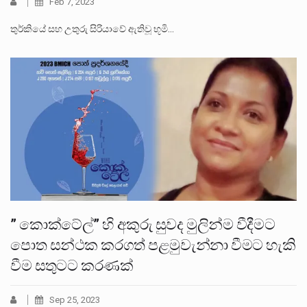
Feb 7, 2023
තුර්කියේ සහ උතුරු සිරියාවේ ඇතිවූ භූමි…
” කොක්ටේල්” හි අකුරු සුවද මුලින්ම වීදීමට
පොත සන්ථක කරගත් පළමුවැන්නා වීමට හැකි
වීම සතු⁣ටට කරණක්
Sep 25, 2023