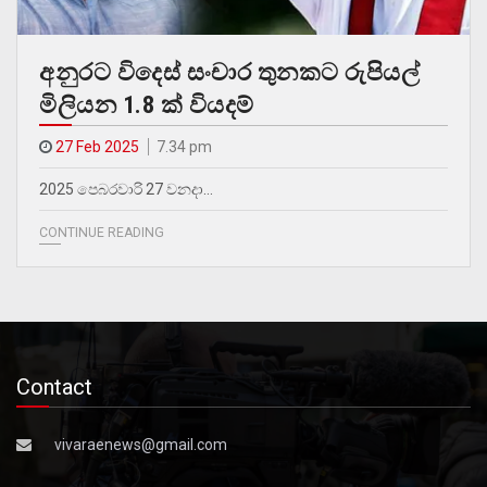
අනුරට විදෙස් සංචාර තුනකට රුපියල්
මිලියන 1.8 ක් වියදම්
27 Feb 2025
7.34 pm
2025 පෙබරවාරි 27 වනදා…
CONTINUE READING
Contact
vivaraenews@gmail.com