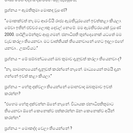
ප්‍රශ්නය – ඇමතිතුමා මොකද වුණේ?
“මොකක්වත් නෑ මට ආරංචියි රාජ්‍ය ඇමතිධූරයෙන් ඉවත්කළා කියලා.
මේවා ඉතින් එච්චර ලොකු දෙවල් නෙමේ. මම ඇමතිවරයෙක් වුණේ
2000. පාර්ලිමේන්තුව ආපු ගමන්. ජනාධිපති තුන්දෙනෙක් යටතේ මම
වැඩ කරලා තියෙනවා. මට වෘත්තියක් තියෙනවානේ හෙට ඉදලා එහේ
යනවා… උසාවියට.”
ප්‍රශ්නය – මේ සම්බන්ධයෙන් ඔබ තුමාව දැනුවත් කරලා තියෙනවා ද?
“නෑ. සාමාන්‍යයෙන් දැනුවත් කරන්නේ නෑනේ. මාධ්‍යයෙන් තමයි දැන
ගන්නේ ඉවත් කළා කියලා.”
ප්‍රශ්නය – හේතු දක්වලා තියෙන්නේ මොනවාද ඔබතුමාව ඉවත්
කරන්න?
“එහෙම හේතු දක්වන්න ඕනේ නෑනේ. විධායක ජනාධිපතිතුමාට
තියෙනවා ඕනේ කෙනෙක්ව පත්කරන්න ඕන කෙනෙක්ව අයින්
කරන්න.”
ප්‍රශ්නය – මොකද්ද වෙලා තියෙන්නේ ?