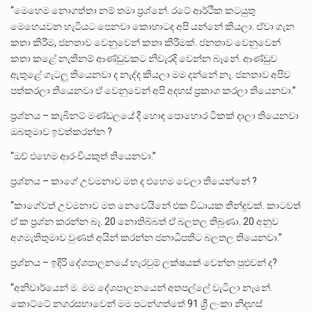
“මෙහෙම නොගත්තා නම් තමා ප්‍රශ්නේ. රටේ ආර්ථික කටයුතු
මෙහෙයවන හැටියට පෙනවා කොහාටද අපි යන්නේ කියලා. ඒවා ගැන
කතා කිරීම, ජනතාව වෙනුවෙන් කතා කිරීමක්. ජනතාව වෙනුවෙන්
කතා කළේ නැතිනම් ආණ්ඩුවකට නිවැරදි වෙන්න බෑනේ. ආණ්ඩුව
ඇතුළේ ගැටලු තියෙනවා ද නැද්ද කියලා මම දන්නේ නෑ. ජනතාව අපිව
පත්කරලා තියෙනවා ඒ වෙනුවෙන් අපි අදහස් ප්‍රකාශ කරලා තියෙනවා.”
ප්‍රශ්නය – කැබිනට් මණ්ඩලයේ දී හොඳ පොහොර ටිකක් දාලා තියෙනවා
ඔබතුමාව ඉවත්කරන්න ?
“ඔව් එහෙම ආරංචියකුත් තියෙනවා.”
ප්‍රශ්නය – කාගේ උවමනාව මත ද එහෙම වෙලා තියෙන්නේ ?
“කාගේවත් උවමනාව මත නෙවෙයිනේ එක විධායක තීන්දුවක්. කාටවත්
ඒ ක ප්‍රශ්න කරන්න බෑ. 20 නොතිබ්බත් ඒ බලතල තිබුණා. 20 අනුව
අගමැතිතුමාව වුණත් අයින් කරන්න ජනාධිපතිට බලතල තියෙනවා.”
ප්‍රශ්නය – ඉදිරි දේශපාලනයේ හැරවුම් ලක්ෂයක් වෙන්න පුළුවන් ද?
“අනිවාර්යෙන් ම. මම දේශපාලනයෙන් අතපල්ලේ වැටිලා නෑනේ.
කොට්ටේ නගරසභාවෙන් මම පටන්ගත්තේ 91 ශ්‍රී ලංකා නිදහස්