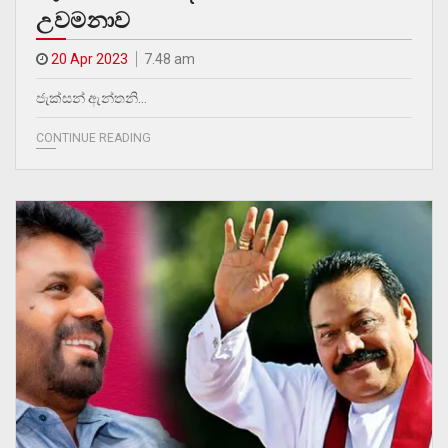
උවමනාව
20 Apr 2023
7.48 am
ජැක්සන් ඇන්තනි…
CONTINUE READING