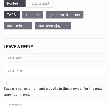
Posted in:
දේශීය පුවත්
TAGS:
featured
gotabaya rajapaksa
state minister
susil premajayanth
LEAVE A REPLY
Save my name, email, and website in this browser for the next
time I comment.