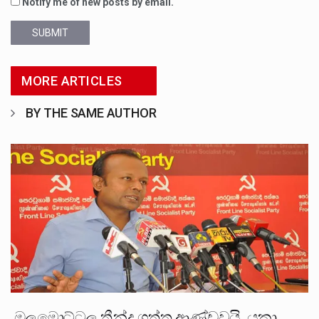
Notify me of new posts by email.
SUBMIT
MORE ARTICLES
BY THE SAME AUTHOR
ඔලමොට්ටල තීන්දු ගත්තු ආණ්ඩුවයි, යකා