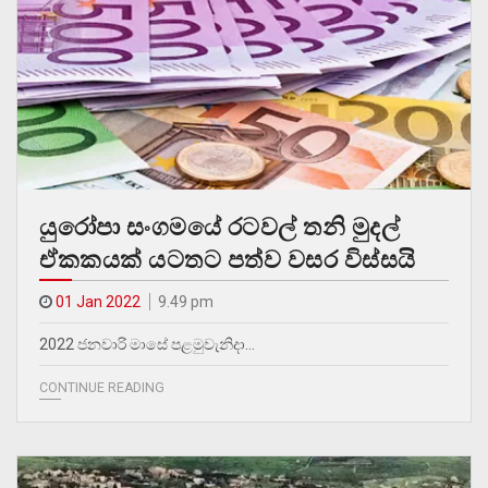
යුරෝපා සංගමයේ රටවල් තනි මුදල්
ඒකකයක් යටතට පත්ව වසර විස්සයි
01 Jan 2022
9.49 pm
2022 ජනවාරි මාසේ පළමුවැනිදා…
CONTINUE READING