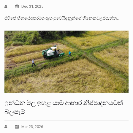
Dec 31, 2025
ජීවිතේ හීනයේඅතරමග ඇහැරවෙයිඅනුන්ගේ හීනෙකටඋප්පැන්න…
ඉන්ධන මිල ඉහළ යාම ආහාර නිෂ්පාදනයටත්
බලපෑම්
Mar 23, 2026