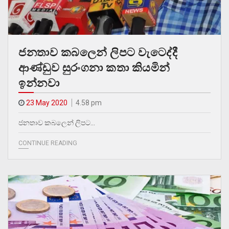
ජනතාව කබලෙන් ලිපට වැටෙද්දී
ආණ්ඩුව සුරංගනා කතා කියමින්
ඉන්නවා
23 May 2020
4.58 pm
ජනතාව කබලෙන් ලිපට…
CONTINUE READING