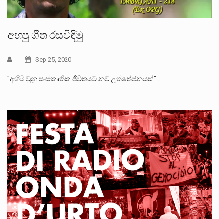
අහපු ගීත රසවිඳිමු
Sep 25, 2020
"අහිමි වුනු සංස්කෘතික ජීවිතයට නව උත්තේජනයක්"…