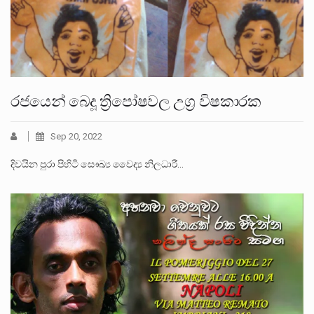
රජයෙන් බෙදූ ත්‍රිපෝෂවල උග්‍ර විෂකාරක
Sep 20, 2022
දිවයින පුරා පිහිටි සෞඛ්‍ය වෛද්‍ය නිලධාරී…