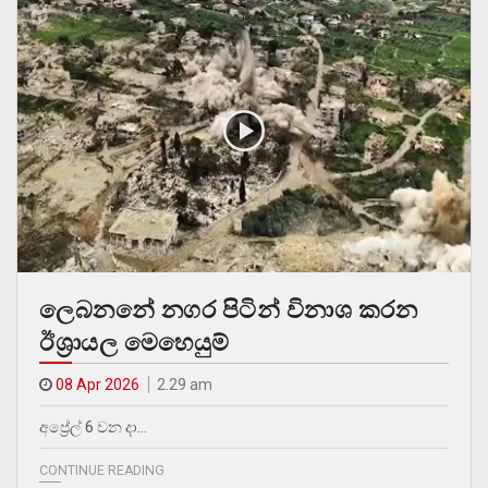
ලෙබනනේ නගර පිටින් විනාශ කරන
ඊශ්‍රායල මෙහෙයුම්
08 Apr 2026
2.29 am
අප්‍රේල් 6 වන දා…
CONTINUE READING