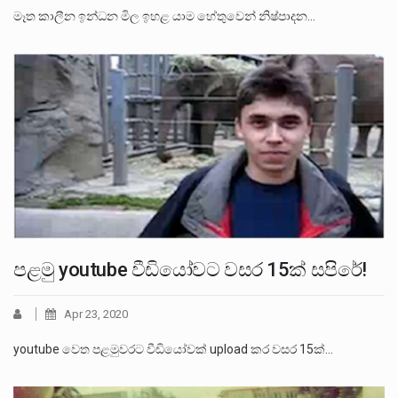
මෑත කාලීන ඉන්ධන මිල ඉහළ යාම හේතුවෙන් නිෂ්පාදන…
පළමු youtube වීඩියෝවට වසර 15ක් සපිරේ!
Apr 23, 2020
youtube වෙත පළමුවරට වීඩියෝවක් upload කර වසර 15ක්…