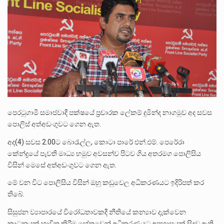
ලාල් කාන්ත ඇමතිවරයා අධිකරණ විනිශ්චයකාරවරුන්ගේ විශ්‍රාම යෑමේ වයස සම්බන්ධයෙන් නිහඬව සිටින ලෙස තමාට දැනුම් දුන්…
2011 වසරේදී දේශපාලන හා මානව හිමිකම් ක්‍රියාකාරීන් වන ලලිත්කුමාර් වීරරාජ් සහ කුගන් මුරුගානන්දන් යාපනයේදී අතුරුදන්…
ගොවියන්ගේ ප්‍රශ්න, ධීවරයන්ගේ ප්‍රශ්න, සෞඛය ප්‍රශ්න, වැටු ප්‍ර්ශ්න, රැකියා විරහිත ප්‍රශ්න මේ සියලු ප්‍රශ්නවලට තනි…
පෙරටුගාමී සමාජවාදී පක්ෂයේ ප්‍රචාරක ලේකම් දුමින්ද නාගමුව අද සවස
පොලිස් අත්අඩංගුවට ගෙන ඇත.
අද(4) සවස 2.00ට බොරැල්ල, කොටා පාරේ එන්.එම්. පෙරේරා
‌කේන්ද්‍රයේ පැවති මාධ්‍ය හමුව අවසන්ව පිටව ගිය අතරමග පොලිසිය
විසින් මෙසේ අත්අඩංගුවට ගෙන ඇත.
මේ වන විට පොලිසිය විසින් ඔහු කඩුවෙල අධිකරණයට ඉදිරිපත් කර
තිබේ.
සිසුජන ව්‍යාපාරයේ විරෝධතාවකදී නීතියේ කන්‍යාව දැක්වෙන
කාටුනයක් භාවිත කිරීම හේතුවෙන් අධිකරණයට අපහාසයක් සිදුව ඇති