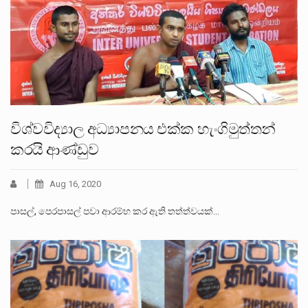
විශ්වවිද්‍යාල අධ්‍යාපනය එක්ක හැංගිමුත්තන්
කරයි ආණ්ඩුව
Aug 16, 2020
පාසල්, පෙරපාසල් පවා ආරම්භ කර ඇති තත්ත්වයක්…