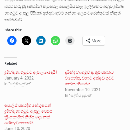
බවට කරුණු දක්වමින් කඩුවෙල පොලිසිය කළ ඉල්ලීමකට අනුව දුමින්ද
නාගමුව ඇතුලු පිරිසක් අත්අඩංගුවට ගන්නා ලෙස වරෙන්තුවක් නිකුත්
කර තිබිණි.
Share this:
More
Related
දුමින්ද නාගමුවට ඇප ලබාදෙයි !
දුමින්ද නාගමුව ඇතුළු පහකට
January 4, 2022
වරෙන්තු, වහාම අත්අඩංගුවට
In "දේශීය පුවත්"
ගන්න නියෝග
November 10, 2021
In "දේශීය පුවත්"
පොලිස් පහරදීම් හේතුවෙන්
දුමින්ද නාගමුව ඇතුලු පෙසප
ක්‍රියාකාරීන් කිහිප දෙනෙක්
රෝහල් ගතකරයි
June 10, 2020