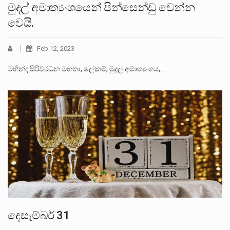
මුදල් අමාත්‍යංශයෙන් පින්සෙන්ඩු වෙන්න
වෙයි.
Feb 12, 2023
මහින්ද සිරිවර්ධන මහතා, ලේකම්, මුදල් අමාත්‍යංශය,…
දෙසැම්බර් 31