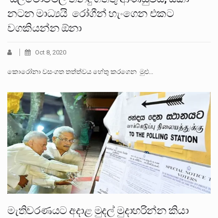
නටන මාධ්‍යයි රෝගීන් හැංගෙන එකට
වගකියන්න ඕනා
Oct 8, 2020
කොරෝනා වසංගත තත්ත්වය හේතු කරගෙන මුළු…
මැතිවරණයට අදාළ මුදල් මුදාහරින්න කියා