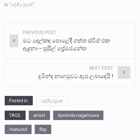
In "දේශීය පුවත්"
PREVIOUS POST
Post
මට දෙල්කඳ පොළේදී ගත්ත ස්වීප් එක
navigation
ඇදුනා – සුසිල් ප්‍රේමජයන්ත
NEXT POST
දුමින්ද නාගමුවට ඇප ලබාදෙයි !
Posted in:
දේශීය පුවත්
TAGS:
arrest
duminda nagamuwa
featured
flsp