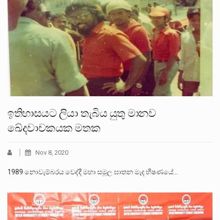
ඉතිහාසයට ලියා තැබිය යුතු මානව
ඛේදවාචකයක මතක
Nov 8, 2020
1989 නොවැම්බරය වෙද්දී මහා සමූල ඝාතන මැද භීෂණයේ…