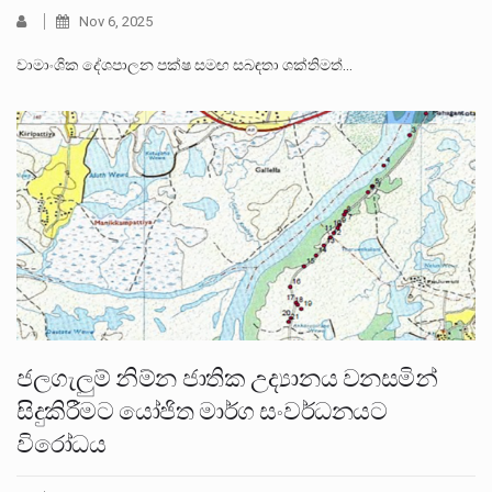
Nov 6, 2025
වාමාංශික දේශපාලන පක්ෂ සමඟ සබඳතා ශක්තිමත්…
ජලගැලුම් නිම්න ජාතික උද්‍යානය වනසමින්
සිදුකිරීමට යෝජිත මාර්ග සංවර්ධනයට
විරෝධය