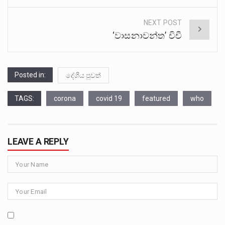
NEXT POST
‘වාසනාවන්ත’ චිචී
Posted in:
දේශීය පුවත්
TAGS:
corona
covid 19
featured
who
LEAVE A REPLY