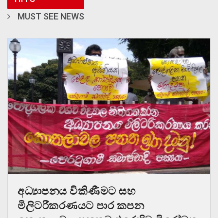
MUST SEE NEWS
අධ්‍යාපනය විකිණීමට සහ
මිලිටරීකරණයට පාර කපන