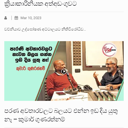
ක්‍රියාකාරිනියක අත්අඩංගුවට
Mar 10, 2023
වව්නියාව උද්ඝෝෂණ අට්ටාලයට නීතිවිරෝධීව…
පරණ අවතාරවලට බලයට එන්න ඉඩ දිය යුතු
නෑ – කුමාර් ගුණරත්නම්