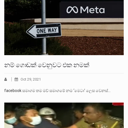
නම් ගොඩක් වෙනුවට එක නමක්
Oct 29, 2021
facebook සමාගම තම මව් සමාගමේ නම ‘මෙටා’ ලෙස වෙනස්…