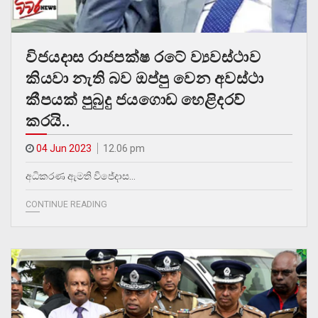
විජයදාස රාජපක්ෂ රටේ ව්‍යවස්ථාව
කියවා නැති බව ඔප්පු වෙන අවස්ථා
කීපයක් පුබුදු ජයගොඩ හෙළිදරව්
කරයි..
04 Jun 2023
12.06 pm
අධිකරණ ඇමති විජේදාස…
CONTINUE READING