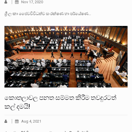
Nov 17, 2020
ශ්‍රී ලංකා ජෛවවිවිධත්ව සංරක්ෂණ හා පර්යේෂණ…
කොතලාවල ⁣පනත සම්මත කිරීම තවදුරටත්
කල් දමයි!
Aug 4, 2021