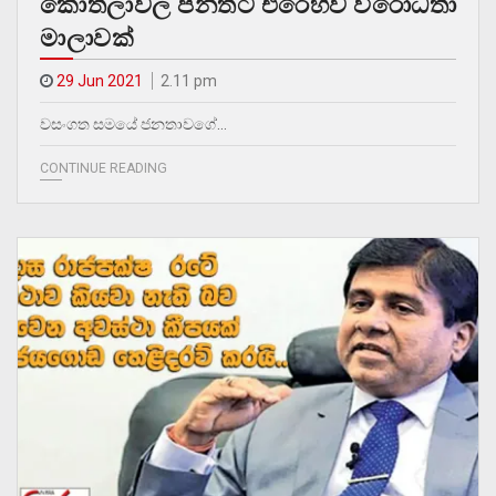
කොතලාවල පනතට එරෙහිව විරෝධතා
මාලාවක්
29 Jun 2021
2.11 pm
වසංගත සමයේ ජනතාවගේ…
CONTINUE READING