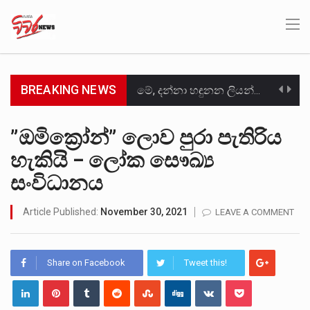
BREAKING NEWS
මේ, දන්නා හඳුනන ලියන්නකුගේ නන්නාඳුනන අඩවියක සැරිසරා ලද ආස්වාදනීය මොහොතක සිංහාවලෝකනයකි .කෙටි කවියක දිගු බර…
වත්මන් ආණ්ඩුවේ ප්‍රධාන පාර්ශවකරුවා වන ජනතා විමුක්ති පෙරමුණේ කාලයක පටන් තිබුණු ප්‍රධාන සටන් පාඨයක් වූවේ…
”ඔමික්‍රෝන්” ලොව පුරා පැතිරිය
හැකියි – ලෝක සෞඛ්‍ය
සංවිධානාත්මක අපරාධකරුවකු වන ලොකු පැටිගේ ප්‍රධාන වෙඩික්කරු බවට සැක කරන ගිං ගඟේ ගිල්වා මරා දමා…
සංවිධානය
උපරිමාධිකරණ විනිශ්චයකාරවරුන්ගේ හා ඉන් පහළ විනිශ්චයකාරවරුන්ගේ විශ්‍රාම වයස දීර්ඝ කිරීම සඳහා සකස් කර ඇති විසිදෙවන…
Article Published:
November 30, 2021
LEAVE A COMMENT
බන්ධනාගාර රැදවියන් 1,021 දෙනෙකු ඉකුත් වසර පහක කාලය තුලදී (2020 ජනවාරි 01 සිට 2025 දෙසැම්බර්…
මහර බන්ධනාගාරයේ අද ඇතිවූ සිද්ධියෙන් තුවාල ලැබූ බව කියන රැඳවියන් ගණන ඉහළ ගොස් තිබේ. ඒ…
Share on Facebook
Tweet this!
අගෝස්තු මස දෙවන ඉරිදා ලිට් රූම් සූම් සංවාදය පැවැත්වෙන්නේ "කතා කරන මහ වැව" නම් නකතාවක්…