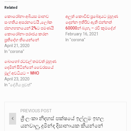
Related
කොරෝනා අබියස මානව
අලුත් කොවිඩ් ප්‍රබේදයට මුහුණ
සංහතිය අසරනවෙයි ,ලෝක
දෙන්න ඉතිරිව ඇති එන්නත්
ජනගහනයෙන් 2%ට පමණයි
60000න් බැහැ – රවී කුමදේශ්
කොරෝනා පරාජය කරන
February 16, 2021
ප්‍රතිදේහ තියෙන්නේ
In "corona"
April 21, 2020
In "corona"
බොහෝ රටවල් තමවත් මුහුණ
දෙමින් සිටින්නේ වෛරසයේ
මුල් අවධියට – WHO
April 23, 2020
In "දේශීය පුවත්"
PREVIOUS POST
Post
ශ්‍රී ලංකා නිදහස් පක්ෂයේ ඉල්ලුම ඉහල
navigation
යනවාලු, දුමින්ද දිසානායක කියන්නේ