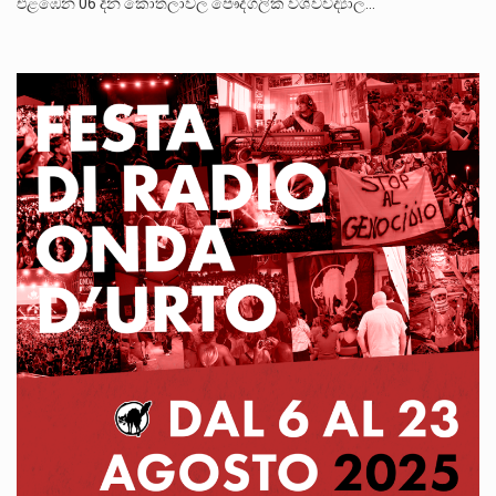
එළඹෙන 06 දින කොතලාවල පෞද්ගලික විශ්වවිද්‍යාල…