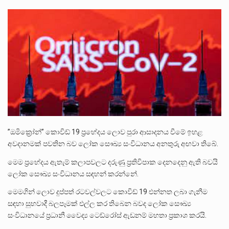
ලාල් කාන්ත ඇමතිවරයා අධිකරණ විනිශ්චයකාරවරුන්ගේ විශ්‍රාම යෑමේ වයස සම්බන්ධයෙන් නිහඬව සිටින ලෙස තමාට දැනුම් දුන්…
2011 වසරේදී දේශපාලන හා මානව හිමිකම් ක්‍රියාකාරීන් වන ලලිත්කුමාර් වීරරාජ් සහ කුගන් මුරුගානන්දන් යාපනයේදී අතුරුදන්…
ගොවියන්ගේ ප්‍රශ්න, ධීවරයන්ගේ ප්‍රශ්න, සෞඛය ප්‍රශ්න, වැටු ප්‍ර්ශ්න, රැකියා විරහිත ප්‍රශ්න මේ සියලු ප්‍රශ්නවලට තනි…
”ඔමික්‍රෝන්” කොවිඩ් 19 ප්‍රභේදය ලොව පුරා ආසාදනය වීමේ ඉහළ
අවදානමක් පවතින බව ලෝක සෞඛ්‍ය සංවිධානය අනතුරු අඟවා තිබේ.
මෙම ප්‍රභේදය ඇතැම් කලාපවලට දරුණු ප්‍රතිවිපාක දෙනදෙනු ඇති බවයි
ලෝක සෞඛ්‍ය සංවිධානය සඳහන් කරන්නේ.
මෙමගින් ලොව දුප්පත් රටවල්වලට කොවිඩ් 19 එන්නත ලබා ගැනීම
සඳහා සුභවාදී බලපෑමක් එල්ල කර තිබෙන බවද ලෝක සෞඛ්‍ය
සංවිධානයේ ප්‍රධානී වෛද්‍ය ටෙඩ්රෝස් ඇඩනම් මහතා ප්‍රකාශ කරයි.