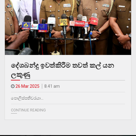
දේශබන්දු ඉවත්කිරීම තවත් කල් යන
ලකුණු
26 Mar 2025
8.41 am
පොලිස්පතිවරයා…
CONTINUE READING