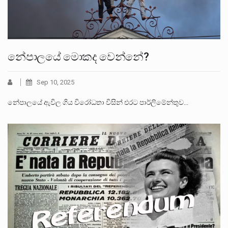
නේපාලයේ මොකද වෙන්නේ?
Sep 10, 2025
නේපාලයේ ඇවිල ගිය විරෝධතා විසින් එරට පාර්ලිමේන්තුව…