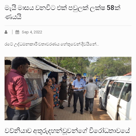
මැයි මාසය වනවිට එක් පවුලක් ලක්ෂ 58ක්
ණයයි
Sep 4, 2022
රටේ උද්ධමනකාරී වතාවරණය හේතුවෙන් දිවයිනේ…
වව්නියාව අතුරුදහන්වූවන්ගේ විරෝධතාවයේ