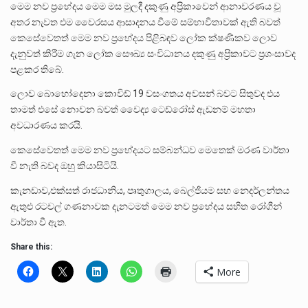
මෙම නව ප්‍රභේදය මෙම මස මුලදී දකුණු අප්‍රිකාවෙන් ආනාවරණය වූ
අතර නැවත එම වෛරසය ආසාදනය වීමේ සම්භාවිතාවක් ඇති බවත්
කෙසේවෙතත් මෙම නව ප්‍රභේදය පිළිබඳව ලෝක ක්ෂණිකව ලොව
දැනුවත් කිරීම ගැන ලෝක සෞඛ්‍ය සංවිධානය දකුණු අප්‍රිකාවට ප්‍රශංසාවද
පළකර තිබේ.
ලොව බොහෝදෙනා කොවිඩ් 19 වසංගතය අවසන් බවට සිතුවද එය
තාමත් එසේ නොවන බවත් වෛද්‍ය ටෙඩ්රෝස් ඇඩනම් මහතා
අවධාරණය කරයි.
කෙසේවෙතත් මෙම නව ප්‍රභේදයට සම්බන්ධව මෙතෙක් මරණ වාර්තා
වී නැති බවද ඔහු කියාසිටියි.
කැනඩාව,එක්සත් රාජධානිය, පෘතුගාලය, බෙල්ජියම සහ නෙදර්ලන්තය
ඇතුළු රටවල් ගණනාවක දැනටමත් මෙම නව ප්‍රභේදය සහිත රෝගීන්
වාර්තා වී ඇත.
Share this:
More