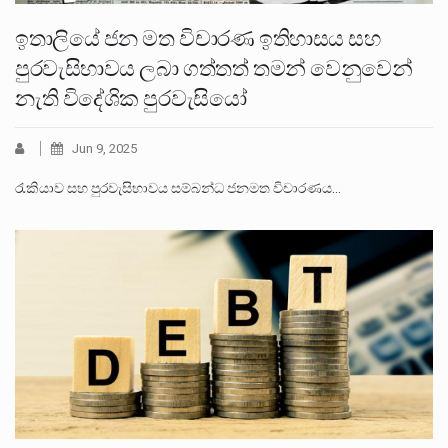
ඉතාලියේ ජන මත විචාරණ ඉතිහාසය සහ
පුරවැසිභාවය ලබා ගත්තත් තමන් වෙනුවෙන්
නැති විදේශික පුරවැසියෝ
Jun 9, 2025
රැකියාව සහ පුරවැසිභාවය සම්බන්ධ ජනමත විචාරණය…