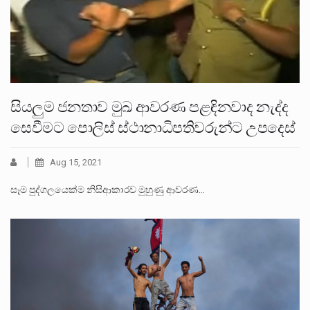
සියලුම ජනතාව මුඛ ආවරණ පළඳිනවාද නැද්ද
සෙවීමට පොලිස් ස්ථානාධිපතිවරුන්ට උපදෙස්
Aug 15, 2021
සෑම පුද්ගලයෙක්ම නිසිආකාරව මුහුණු ආවරණ…