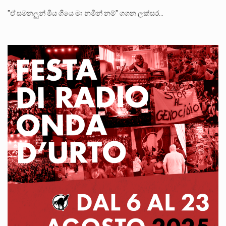
"ඒ සමනලුන් මිය ගියෙ මා නමින් නම්" ගගන ලක්සර…