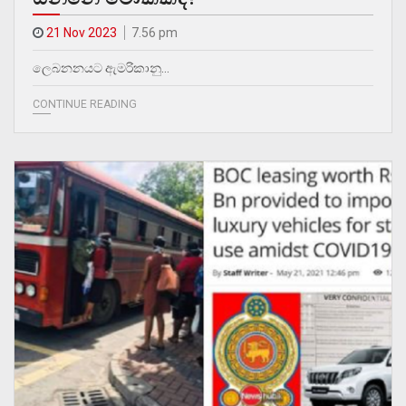
21 Nov 2023
7.56 pm
ලෙබනනයට ඇමරිකානු…
CONTINUE READING