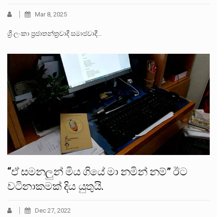
Mar 8, 2025
ශ්‍රී ලංකා ප්‍රජාතන්ත්‍රවාදී සමාජවාදී…
“ඒ සමනලුන් මිය ගියේ මා නමින් නම්” ඊට
වටිනාකමක් දිය යුතුයි.
Dec 27, 2022