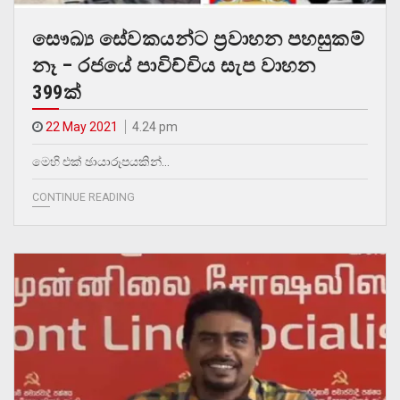
සෞඛ්‍ය සේවකයන්ට ප්‍රවාහන පහසුකම්
නෑ – රජයේ පාවිච්චිය සැප වාහන
399ක්
22 May 2021
4.24 pm
මෙහි එක් ඡායාරූපයකින්…
CONTINUE READING