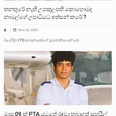
තනතුරේ නැති උපකුලපති කොහොමද
නාමල්ගේ උපාධියට අත්සන් කරේ ?
Nov 20, 2025
ඊයේ දින (19) කථානායකගේ ප්‍රධානත්වයෙන් මේ…
මාස 09 ක් PTA යටතේ රඳවා තබාගත් සුහයිල්