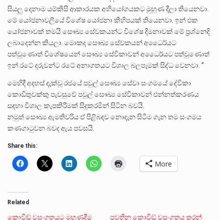
සියලු දෙනාම යම්කිසි ආකාරයක අභියෝගයකට මුහුණ දීලා තියෙනවා.
මේ යෝජනාවලියේ විශේෂ යෝජනා කිහිපයක් තියෙනවා. ඉන් එක
යෝජනාවක් තමයි සෞඛ්‍ය සේවකයන්ට විශේෂ දීමනාවක් මේ ප්‍රශ්නෙදි
ලබාදෙන්න කියලා. මොකද සෞඛ්‍ය සේවකයන් අධෛර්යට
පත්වුණොත් විශේෂයෙන් සෞඛ්‍ය සේවිකාවන් අධෛර්යට පත්වුණොත්
ඉන් රටේ දරුවන්ට රටේ අනාගතයට විශාල බලපෑමක් සිද්ධ වෙනවා. “
මෙහිදී අදහස් දැක්වූ රජයේ පවුල් සෞඛ්‍ය සේවා සංගමයේ දේවිකා
කොඩිතුවක්කු පැවසුවේ පවුල් සෞඛ්‍ය සේවිකාවන් එන්නත්කරණය
සඳහා විශාල කැපකිරීමක් සිදුකරමින් සිටින බවයි.
නමුත් සෞඛ්‍ය ඇමතිවරිය ඒ පිළිබඳව නොදැන සිටීම ගැන තම සංගමය
කණගාටුවන බවද ඇය පවසයි.
Share this:
More
Related
කොවිඩ් වසංගතයට මුහුණදීම
පවතින කොවිඞ් වසංගතය තුරන්