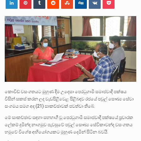
පසුගිය මැයි මස 31 දිනෙන් අවසන් වූ වසර තුළ ලොව පුරා විවිධ තනතුරු නාම වලින්…
මේ, දන්නා හඳුනන ලියන්නකුගේ නන්නාඳුනන අඩවියක සැරිසරා ලද ආස්වාදනීය මොහොතක සිංහාවලෝකනයකි .කෙටි කවියක දිගු බර…
වත්මන් ආණ්ඩුවේ ප්‍රධාන පාර්ශවකරුවා වන ජනතා විමුක්ති පෙරමුණේ කාලයක පටන් තිබුණු ප්‍රධාන සටන් පාඨයක් වූවේ…
කොවිඩ් වසංගතයට මුහුණ දීම උදෙසා ‌පෙරටුගාමී සමාජවාදී පක්ෂය
විසින් සකස් කරන ලද වැඩපිළිවෙළ පිළිබඳව රජයේ පවුල් ‌සෞඛ්‍ය ‌සේවා
සංගමය ‌සමග අද (21) සාකච්ඡාවක් පවත්වා තිබේ.
මේ සාකච්ඡාව සඳහා සහභාගී වූ පෙරටුගාමී සමාජවාදී පක්ෂයේ ප්‍රචාරක
ලේකම් දුමින්ද නාගමුව පැවසුවේ පවුල් සෞඛ්‍ය සේවිකාවන්ද වසංගතය
හමුවේ විශේෂ අභියෝගයකට මුහුණ දෙමින් සිටින බවයි.