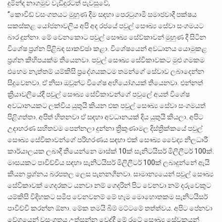
දුමින්ද නාගමුව වැඩිදුරටත් පැවසුවේ,
“කොවිඩ් වසංගතයට මුහුණ දීම සඳහා පෙරටුගාමී සමාජවාදී පක්ෂය
සකස්කළ යෝජනාවලිය අපි අද රජයේ පවුල් සෞඛ්‍ය සේවා සංගමයට
බාර දුන්නා. මේ වෙනකොට පවුල් සෞඛ්‍ය සේව්කාවන් මුහුණ දී සිටින
විශේෂ ප්‍රශ්න පිළිබඳ සාකච්ඡා කළා. විශේෂයෙන් අවධානය යොමුකළ
ප්‍රශ්න කිහිපයක්ම තියෙනවා. පවුල් සෞඛ්‍ය සේවිකාවකට මුළු ගමකම
එහෙම නැත්තම් යම්කිසි ප්‍රදේශයකටම තමන්ගේ සේවාව ලබාදෙන්න
සිදුවෙනවා. ඒ නිසා ඔවුන්ට විශේෂ අභියෝගයක් තියෙනවා. එන්නත්
ක්‍රියාවලියේදී පවුල් සෞඛ්‍ය සේවිකාවන්ගේ පවුලේ අයත් විශේෂ
අවධානයකට ලක්විය යුතුයි කියන එක පවුල් සෞඛ්‍ය සේවා සංගමයත්
පිළිගත්තා. අපිත් හිතනවා ඒ සඳහා අවධානයක් දිය යුතුයි කියලා. අපිට
උදාහරණ සහිතවම පෙන්නලා දුන්නා ත්‍රිකුණාමල දිස්ත්‍රික්කයේ පවුල්
සෞඛ්‍ය සේවිකාවන්ගේ පරිහරණය සඳහා එක් සෞඛ්‍ය වෛද්‍ය නිලධාරී
කාර්යාලයක ලබාදී තියෙන්නෙ මාස්ක් 10ක් සැනිටයිසර් මිලිලීටර් 100ක්.
මාසයකට පාවිච්චිය සඳහා සැනිටයිසර් මිලිලීටර් 100ක් ලබාදුන්නේ ඇයි
කියන ප්‍රශ්නය බරපතල ලෙස පැනනගිනවා. සාමාන්‍යයෙන් පවුල් සෞඛ්‍ය
සේවිකාවක් ගෙදරකට යනවා නම් ගෙදරින් පිට වෙනවා නම් දරුවෙකුට
යම්කිසි විදිහකට සමීප වෙනවනම් මේ හැම මොහොතකම සැනිටයිසර්
පාවිච්චි කරන්න ඕනා. මේක තමයි බිම් මට්ටමේ තත්ත්වය. අපිට පේනවා
වේගයෙන් වසංගතය උත්සන්න වෙද්දී මේ රටේ සෞඛ්‍ය සේවකයන්