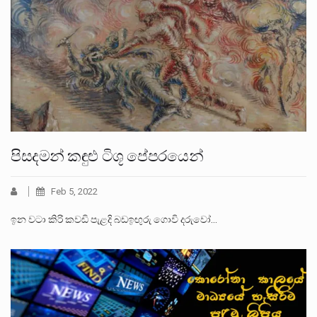
පිසදමන් කඳුළු ටිශූ පේපරයෙන්
Feb 5, 2022
ඉන වටා කිරි කවඩි පැළදි බඩඉඟුරු ගොවි දරුවෝ…