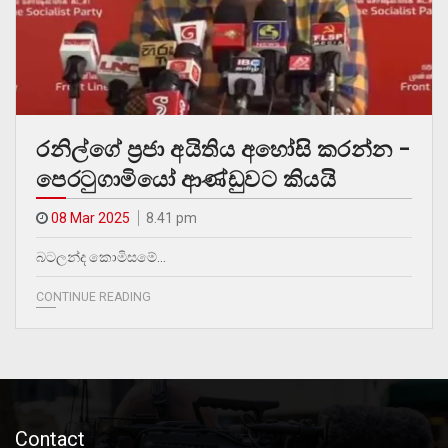
රනිල්ගේ ප්‍රජා අයිතිය අහෝසි කරන්න –
පෙරටුගාමියෝ ආණ්ඩුවට කියයි
08 Mar 2025
8.41 pm
බටලන්ද කොමිසමේ…
CONTINUE READING
Contact