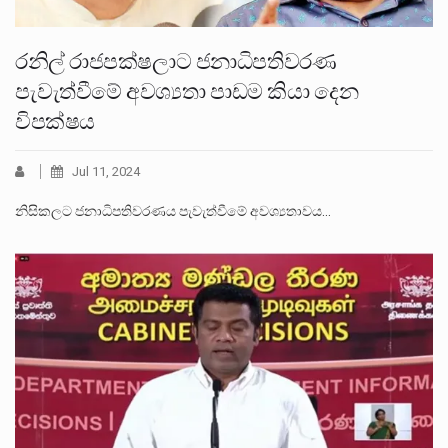
රනිල් රාජපක්ෂලාට ජනාධිපතිවරණ
පැවැත්වීමේ අවශ්‍යතා පාඩම කියා දෙන
විපක්ෂය
Jul 11, 2024
නිසිකලට ජනාධිපතිවරණය පැවැත්වීමේ අවශ්‍යතාවය…