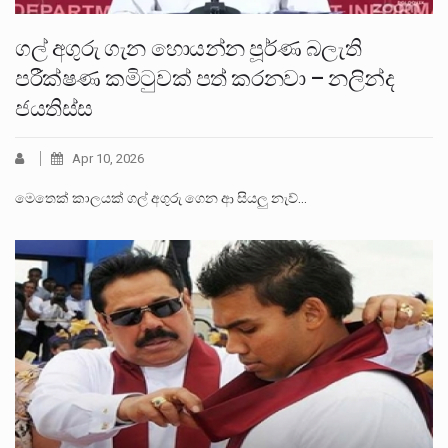
ගල් අගුරු ගැන හොයන්න පූර්ණ බලැති
පරීක්ෂණ කමිටුවක් පත් කරනවා – නලින්ද
ජයතිස්ස
Apr 10, 2026
මෙතෙක් කාලයක් ගල් අගුරු ගෙන ආ සියලු නැව්…