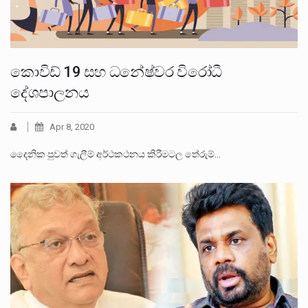
කොවිඩ් 19 සහ ධනේෂ්වර විරෝධී
දේශපාලනය
Apr 8, 2020
දෛනික පුවත් ගැලීම් අර්ථකථනය කිරීමටල තේරුම්…