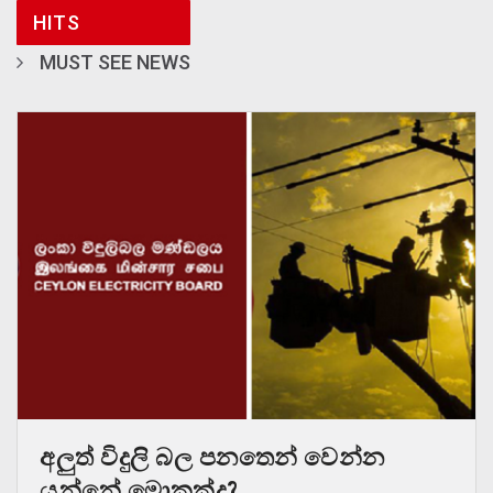
HITS
MUST SEE NEWS
අලුත් විදුලි බල පනතෙන් වෙන්න
යන්නේ මොකක්ද?