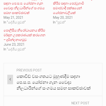
සඳහා පෙ.ස.ප. යෝජනා ගැන
කිරීම සඳහා පෙරටුගාමී
වෛද්‍ය නිලධාරීන්ගේ සංගමය
සමාජවාදී පක්ෂයෙන්
සමඟ සාකච්ඡාවක්
යෝජනාවලියක්
May 21, 2021
May 20, 2021
In "දේශීය පුවත්"
In "පුවත්"
පොලීසිය නිරෝධායනය කිරීම
මර්දන උපකරණයක් කරගෙන
– දුමින්ද නාගමුව
June 23, 2021
In "දේශීය පුවත්"
PREVIOUS POST
Post
කොවිඩ් වසංගතයට මුහුණදීම සඳහා
navigation
පෙ.ස.ප. යෝජනා ගැන වෛද්‍ය
නිලධාරීන්ගේ සංගමය සමඟ සාකච්ඡාවක්
NEXT POST