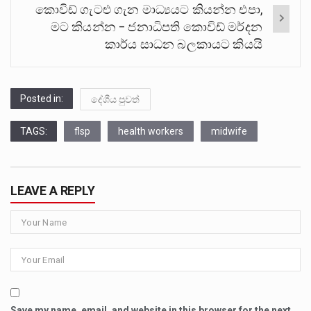
කොවිඩ් ගැටළු ගැන මාධ්‍යයට කියන්න එපා,
මට කියන්න – ජනාධිපති කොවිඩ් මර්දන
කාර්ය සාධන බලකායට කියයි
Posted in:
දේශීය පුවත්
TAGS:
flsp
health workers
midwife
LEAVE A REPLY
Save my name, email, and website in this browser for the next