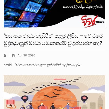
‘වසංගත මාධ්‍ය හැසිරීම’ පළමු ලිපිය – මේ රටේ
මුද්‍රිත,විද්‍යුත් මාධ්‍ය මොනතරම් ජුගුප්සාජනකද?
Apr 30, 2020
covid-19 වසංගත තත්වය ඉතා ඉක්මනින් ලෝකය පුරා…