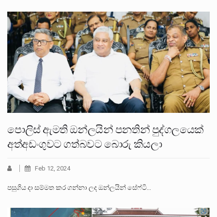
පොලිස් ඇමති ඔන්ලයින් පනතින් පුද්ගලයෙක්
අත්අඩංගුවට ගත්බවට බොරු කියලා
Feb 12, 2024
පසුගිය දා සම්මත කර ගන්නා ලද ඔන්ලයින් සේෆ්ටි…