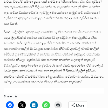
හිටියා වගේම සමාන ප්‍රශ්නයක් තමයි දැන් තියෙන්නෙ. ඒක එක දවසින්
එක පැයෙන් නෙමෙයි සිද්ධ වෙන්නෙ. මැරෙන්නෙ නැති නිසා වෙන්න
ඇති මේක ව්‍යප්ත වෙන්න ඉඩ දීලා තියෙන්නෙ. නමුත් මේ රෝගයෙන්
ඇතිවෙන අතුරු ආබාධවලට වගකියන්නෙ කවුද? මේ හැසිරීම් දෙකම
එක වගේ.
රිෂාඩ් බදියුදීන්ව අත්අඩංගුවට ගන්න බෑ කියන එක තමයි හාස්‍ය ජනකම
දෙය. බ්‍රැන්ඩික්ස් සේවක සේවිකාවෝ ආණ්ඩුව ඇතිකරපු භීතිය නිසා
මොනවා හරි තැන්වලට වෙලා හිටියනම් ඒක සාධාරණ තත්ත්වයක්.
එතකොට පොලිස් මාධ්‍ය ප්‍රකාශකවරයා කිව්වේ අහවල් දවසට කලින්
ඉදිරිපත් වුණේ නැත්තම් ඒ සේවක සේවිකාවන්ගේ දේපළ රාජසන්තක
කරනවා කියලා. ඇත්තටම රාජ සන්තක කරන්න දෙයකුත් නැහැ ඒ
මිනිස්සුන්ට. ඇඳන් ඉන්න ඇඳුමයි, රෙදි බෑග් එකයි ඇරෙන්න. ඒත් පොලිස්
මාධ්‍ය ප්‍රකාශකවරයාගේ කට පන නැත්තේ යි රිෂාඩ් බදියුදීන් ඉදිරියට
ආවේ නැත්තම් ඒ සම්බන්ධයෙන් ක්‍රියාත්මක වෙනවා කියන්න. යි එයාගෙ
දේපළ රාජ සන්තක කරනවා කියලා කියන්නෙ නැත්තෙ.”
Share this:
More