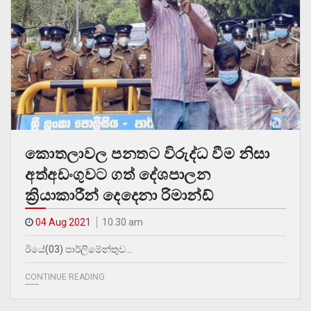
කොතලාවල පනතට විරුද්ධ වීම නිසා
අත්අඩංගුවට ගත් දේශපාලන
ක්‍රියාකාරීන් දෙදෙනා රිමාන්ඩ්
04 Aug 2021
10.30 am
ඊයේ(03) පාර්ලිමේන්තුව…
CONTINUE READING