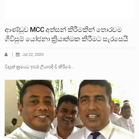
ආණ්ඩුව MCC අත්සන් කිරීමකින් තොරවම
ගිවිසුම් යෝජනා ක්‍රියාත්මක කිරීමට සැරසෙයි
Jul 22, 2020
විද්‍යුත් ක්‍රමයට ඉඩම් ලියාපදිංචි කිරිමේ…