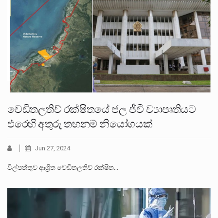
වෙඩිතලතිව් රක්ෂිතයේ ජල ජීවී ව්‍යාපෘතියට
එරෙහි අතුරු තහනම් නියෝගයක්
Jun 27, 2024
විල්පත්තුව ආශ්‍රිත වෙඩිතලතිව් රක්ෂිත…