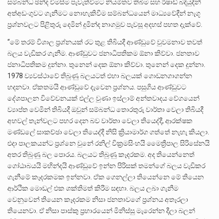
සම්බන්ධ ඡන්ද විමසීම පැවැත්වීමට නියමිතව තිබීම සහ රිෂාඩ් බදියුදීන්
අත්අඩංගුවට ගැනීමට නොහැකිවීම සම්බන්ධයෙන් මාධ්‍යවේදීන් නැගූ
ප්‍රශ්නවලට පිළිතුරු දෙමින් දුමින්ද නාගමුව පැවසූ අදහස් පහත දැක්වේ.
“මේ තරම් විශාල ප්‍රශ්නයක් රට තුළ තිබියදී ආණ්ඩුවේ වුවමනාව තවත්
බලය වැඩිකර ගැනීම. ආණ්ඩුවට ජනාධිපතිකම ඕනා කිව්වා. ජනතාව
ජනාධිපතිකම දුන්නා. තුනෙන් දෙක ඕනා කිව්වා. තුනෙන් දෙක දුන්නා.
1978 ව්‍යවස්ථාවේ තිබුණු බලයටත් එහා බලයක් ගොඩනගාගන්න
හදනවා. ඒකතමයි ආණ්ඩුවේ දැවෙන ප්‍රශ්නය. පසුගිය ආණ්ඩුවට
දේශපාලන විවේචනයක් එල්ල වුණා ඉස්ලාම් අන්තවාදය වේගයෙන්
ව්‍යාප්ත වෙමින් තිබියදී ඔවුන් සම්බන්ධ තොරතුරු වාර්තා වෙලා තිබියදී
අහවල් තැන්වලට පහර දෙන බව වාර්තා වෙලා තියෙද්දී, ආරක්ෂක
මණ්ඩලේ සාකච්ඡා වෙලා තියෙද්දී නිසි ක්‍රියාමාර්ග ගත්තේ නැහැ කියලා.
එදා පාලකයන්ට ප්‍රශ්නෙ වුනේ රනිල් වික්‍රමසිංහයි මෛත්‍රීපාල සිරිසේනයි
අතර තිබුණු බල පොරය. බලයට තිබුණු කෑදරකම. අද තියෙන්නෙත්
ගෝඨාබයයි මහින්දයි ආණ්ඩුවේ ඉන්න පිරිසක් තමන්ගේ බලය වැඩිකර
ගැනීමේ කෑදරකමක ඉන්නවා. ඒක ගෙනල්ලා තියෙන්නෙ මේ තියෙන
ආර්ථික මොඩල් එක ශක්තිමත් කිරීම සඳහා. බලය ලබා ගැනීම
වෙනුවෙන් තියෙන කෑදරකම නිසා ජනතාවගේ ප්‍රශ්නය අතෑරලා
තියෙනවා. ඒ නිසා පාස්කු ප්‍රහාරයෙන් මිනිස්සු මැරෙන්න දීලා බලන්