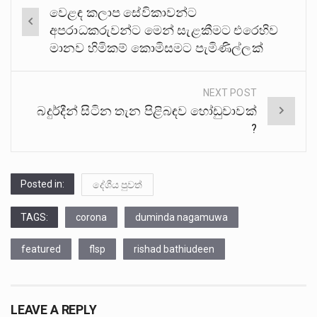
Post
වෙළඳ කලාප සේවිකාවන්ට
navigation
අපරාධකරුවන්ට මෙන් සැළකීමට එරෙහිව
මානව හිමිකම් කොමිසමට පැමිණිල්ලක්
NEXT POST
බදුර්දීන් සිටින තැන පිළිබඳව හෝඩුවාවක්
?
Posted in:
දේශීය පුවත්
TAGS:
corona
duminda nagamuwa
featured
flsp
rishad bathiudeen
LEAVE A REPLY