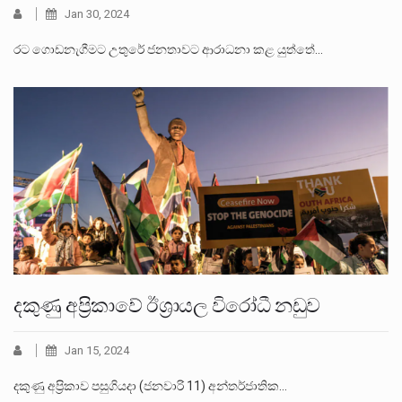
Jan 30, 2024
රට ගොඩනැගීමට උතුරේ ජනතාවට ආරාධනා කළ යුත්තේ…
දකුණු අප්‍රිකාවේ ඊශ්‍රායල විරෝධී නඩුව
Jan 15, 2024
දකුණු අප්‍රිකාව පසුගියදා (ජනවාරි 11) අන්තර්ජාතික…