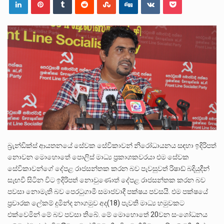
පසුගිය මැයි මස 31 දිනෙන් අවසන් වූ වසර තුළ ලොව පුරා විවිධ තනතුරු නාම වලින්…
මේ, දන්නා හඳුනන ලියන්නකුගේ නන්නාඳුනන අඩවියක සැරිසරා ලද ආස්වාදනීය මොහොතක සිංහාවලෝකනයකි .කෙටි කවියක දිගු බර…
වත්මන් ආණ්ඩුවේ ප්‍රධාන පාර්ශවකරුවා වන ජනතා විමුක්ති පෙරමුණේ කාලයක පටන් තිබුණු ප්‍රධාන සටන් පාඨයක් වූවේ…
බ්‍රැන්ඩික්ස් ආයතනයේ සේවක සේවිකාවන් නිරෝධායනය සඳහා ඉදිරිපත්
නොවන මොහොතේ පොලිස් මාධ්‍ය ප්‍රකාශකවරයා එම සේවක
සේවිකාවන්ගේ දේපළ රාජසන්තක කරන බව පැවසුවත් රිෂාඩ් බදියුදීන්
සැඟවී සිටින විට ඉදිරිපත් නොවුණොත් දේපළ රාජසන්තක කරන බව
පවසා නොමැති බව පෙරටුගාමී සමාජවාදී පක්ෂය පවසයි. එම පක්ෂයේ
ප්‍රචාරක ලේකම් දුමින්ද නාගමුව අද(18) පැවති මාධ්‍ය හමුවකට
එක්වෙමින් මේ බව පවසා තිබේ. මේ මොහොතේ 20වන සංශෝධනය