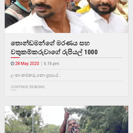
තොන්ඩමන්ගේ මරණය සහ
වතුකම්කරුවාගේ රුපියල් 1000
28 May 2020
6.16 pm
ලංකා කම්කරු කොංග්‍රසයේ…
CONTINUE READING