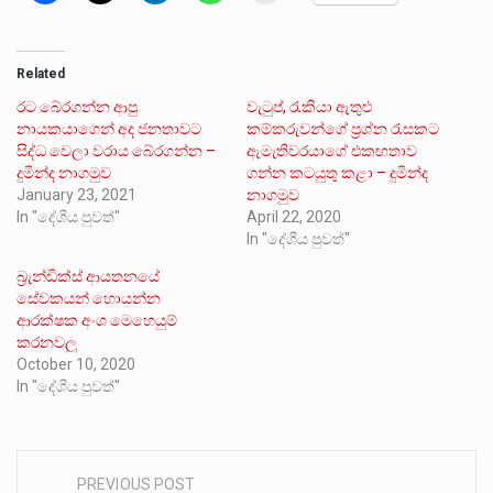
Related
රට බේරගන්න ආපු
වැටුප්, රැකියා ඇතුළු
නායකයාගෙන් අද ජනතාවට
කම්කරුවන්ගේ ප්‍රශ්න රැසකට
සිද්ධ වෙලා වරාය බේරගන්න –
ඇමැතිවරයාගේ එකඟතාව
දුමින්ද නාගමුව
ගන්න කටයුතු කළා – දුමින්ද
January 23, 2021
නාගමුව
In "දේශීය පුවත්"
April 22, 2020
In "දේශීය පුවත්"
බ්‍රැන්ඩික්ස් ආයතනයේ
සේවකයන් හොයන්න
ආරක්ෂක අංශ මෙහෙයුම්
කරනවලු
October 10, 2020
In "දේශීය පුවත්"
PREVIOUS POST