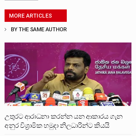
MORE ARTICLES
BY THE SAME AUTHOR
උතුරට ආරාධනා කරන්න යන ආකාරය ගැන
අනුර විශ්‍රාමික හමුදා නිලධාරින්ට කියයි