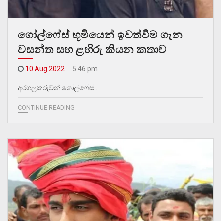
ගෝල්ෆේස් භූමියෙන් ඉවත්වීම ගැන
වසන්ත සහ ළහිරු කියන කතාව
10 Aug 2022
5.46 pm
අරගලකරුවන් ගෝල්ෆේස්…
CONTINUE READING