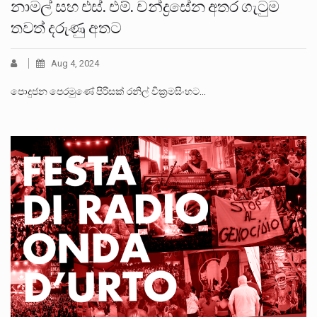
නාමල් සහ එස්. එම්. චන්ද්‍රසේන අතර ගැටුම
තවත් දරුණු අතට
Aug 4, 2024
පොදුජන පෙරමුණේ පිරිසක් රනිල් වික්‍රමසිංහට…