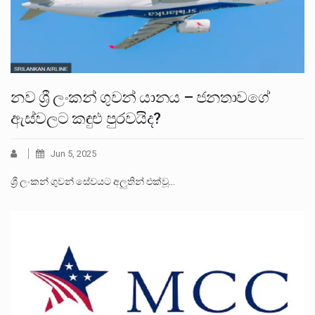
නව ශ්‍රී ලංකන් ගුවන් යානය – ජනතාවගේ
ඇස්වලට කඳුළු පුරවයිද?
Jun 5, 2025
ශ්‍රී ලංකන් ගුවන් සේවයට අලුතින් එක්වූ…