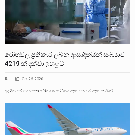
රෝහවල ප්‍රතිකාර ලබන ආසාදිතයින් සංඛ්‍යාව
4219 ක් දක්වා ඉහළට
Oct 26, 2020
අද දිනයේ නව කොරෝනා වෛරසය ආසාදනය වූ ආසාදිතයින්…