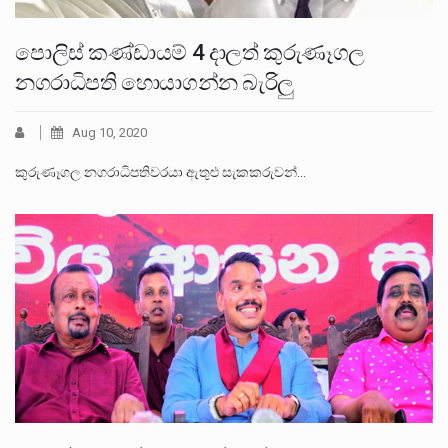
පොලිස් කණ්ඩායම් 4 දාලත් කුරුණෑගල
නගරාධිපති හොයාගන්න බැරිලු
Aug 10, 2020
කුරුණෑගල නගරාධිපතිවරයා ඇතුළු සැකකරුවන්…