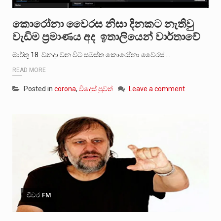
කොරෝනා වෛරස නිසා දිනකට නැතිවු
වැඩිම ප්‍රමාණය අද ඉතාලියෙන් වාර්තාවේ
මාර්තු 18 වනදා වන විට සමස්ත කොරෝනා වෛරස් …
READ MORE
Posted in
corona
,
විදෙස් පුවත්
Leave a comment
විවර FM