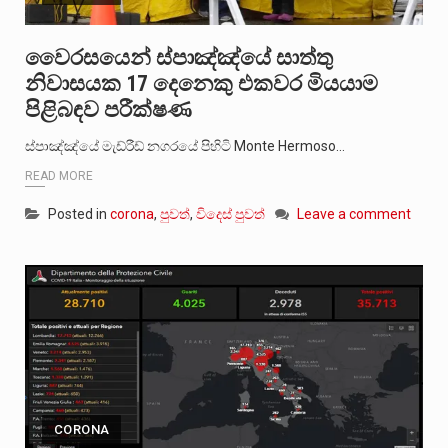
වෛරසයෙන් ස්පාඤ්ඤ්යේ සාත්තු
නිවාසයක 17 දෙනෙකු එකවර මියයාම
පිළිබඳව පරීක්ෂණ
ස්පාඤ්ඤ්යේ මැඩ්රීඩ් නගරයේ පිහිටි Monte Hermoso…
READ MORE
Posted in
corona
,
පුවත්
,
විදෙස් පුවත්
Leave a comment
CORONA