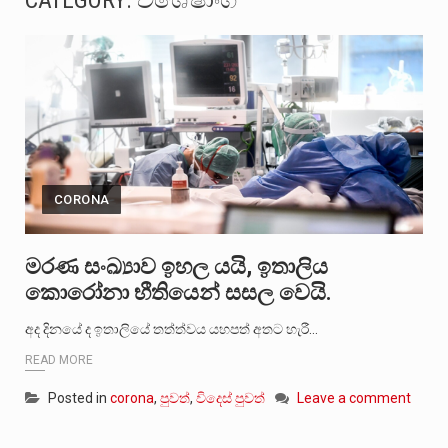
CATEGORY:
විශේෂාංග
බන්ධනාගාර රැදවියන් 1,021 දෙනෙකු ඉකුත් වසර පහක කාලය තුලදී (2020 ජනවාරි 01 සිට 2025 දෙසැම්බර්…
මහර බන්ධනාගාරයේ අද ඇතිවූ සිද්ධියෙන් තුවාල ලැබූ බව කියන රැඳවියන් ගණන ඉහළ ගොස් තිබේ. ඒ…
අගෝස්තු මස දෙවන ඉරිදා ලිට් රූම් සූම් සංවාදය පැවැත්වෙන්නේ "කතා කරන මහ වැව" නම් නකතාවක්…
ලාල් කාන්ත ඇමතිවරයා අධිකරණ විනිශ්චයකාරවරුන්ගේ විශ්‍රාම යෑමේ වයස සම්බන්ධයෙන් නිහඬව සිටින ලෙස තමාට දැනුම් දුන්…
CORONA
හිටපු පොලිස්පති පූජිත් ජයසුන්දරට සහ හිටපු ආරක්ෂක අමාත්‍යංශ ලේකම් හේමසිරි ප්‍රනාන්දු විශේෂ ත්‍රිපුද්ගල මහාධිකරණය විසින්…
පසුගිය මැයි මස 31 දිනෙන් අවසන් වූ වසර තුළ ලොව පුරා විවිධ තනතුරු නාම වලින්…
මරණ සංඛ්‍යාව ඉහල යයි, ඉතාලිය
කොරෝනා භීතියෙන් සසල වෙයි.
මේ, දන්නා හඳුනන ලියන්නකුගේ නන්නාඳුනන අඩවියක සැරිසරා ලද ආස්වාදනීය මොහොතක සිංහාවලෝකනයකි .කෙටි කවියක දිගු බර…
අද දිනයේ ද ඉතාලියේ තත්ත්වය යහපත් අතට හැරී…
වත්මන් ආණ්ඩුවේ ප්‍රධාන පාර්ශවකරුවා වන ජනතා විමුක්ති පෙරමුණේ කාලයක පටන් තිබුණු ප්‍රධාන සටන් පාඨයක් වූවේ…
READ MORE
Posted in
corona
,
පුවත්
,
විදෙස් පුවත්
Leave a comment