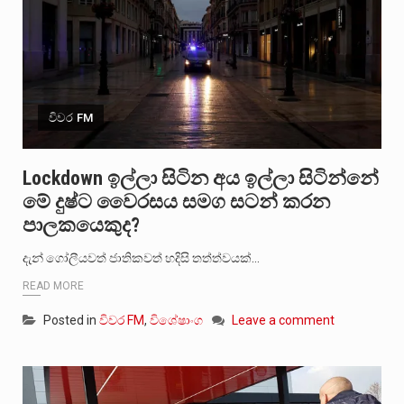
විවර FM
Lockdown ඉල්ලා සිටින අය ඉල්ලා සිටින්නේ
මේ දුෂ්ට වෛරසය සමග සටන් කරන
පාලකයෙකුද?
දැන් ගෝලීයවත් ජාතිකවත් හදිසි තත්ත්වයක්…
READ MORE
Posted in
විවර FM
,
විශේෂාංග
Leave a comment