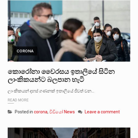
CORONA
කොරෝනා වෛරසය ඉතාලියේ සිටින
ලාංකිකයන්ට බලපාන හැටි
ලාංකිකයන් දහස් ගණනක් ඉතාලියේ ජීවත් වන…
READ MORE
Posted in
corona
,
වීඩියෝ News
Leave a comment