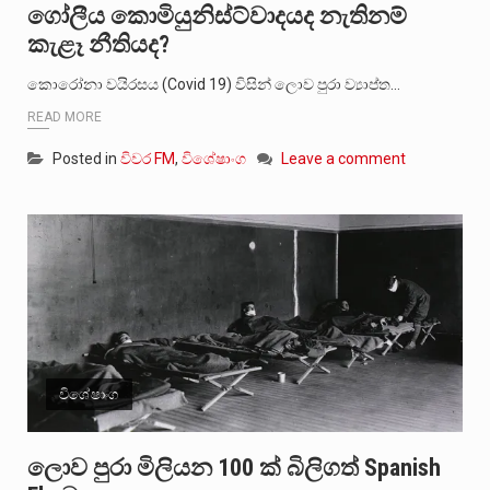
ගෝලීය කොමියුනිස්ට්වාදයද නැතිනම්
කැළෑ නීතියද?
කොරෝනා වයිරසය (Covid 19) විසින් ලොව පුරා ව්‍යාප්ත…
READ MORE
Posted in
විවර FM
,
විශේෂාංග
Leave a comment
විශේෂාංග
ලොව පුරා මිලියන 100 ක් බිලිගත් Spanish