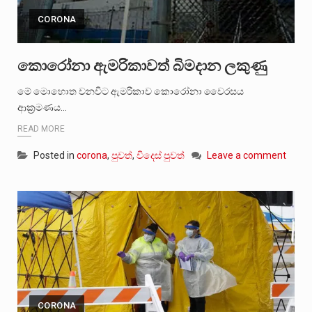
CORONA
කොරෝනා ඇමරිකාවත් බිමදාන ලකුණු
මේ මොහොත වනවිට ඇමරිකාව කොරෝනා වෛරසය
ආක්‍රමණය…
READ MORE
Posted in
corona
,
පුවත්
,
විදෙස් පුවත්
Leave a comment
CORONA