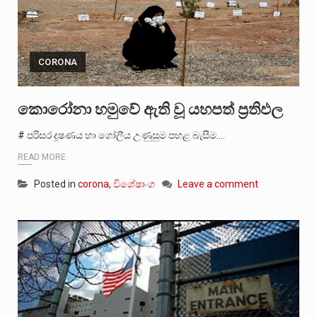
CORONA
කොරෝනා හමුවේ ඇති වූ යහපත් ප්‍රතිඵල
# පරිසර දූෂණය හා ගෝලීය උණුසුම පහළ බැසීම.…
READ MORE
Posted in
corona
,
විශේෂාංග
Leave a comment