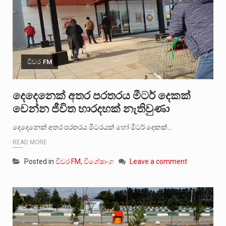
විවර FM
දෙදෙනෙක් අතර පරතරය මීටර් දෙකක්
වෙන්න ජීවිත හාරදහක් නැතිවුණා
දෙදෙනෙක් අතර පරතරය මීටරයක් හෝ මීටර් දෙකක්…
READ MORE
Posted in
විවර FM
,
විශේෂාංග
Leave a comment