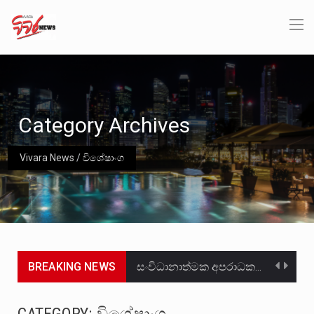
Category Archives
Vivara News
/
විශේෂාංග
BREAKING NEWS
සංවිධානාත්මක අපරාධකරුවකු වන ලොකු පැටිගේ ප්‍රධාන වෙඩික්කරු බවට සැක කරන ගිං ගඟේ ගිල්වා මරා දමා…
උපරිමාධිකරණ විනිශ්චයකාරවරුන්ගේ හා ඉන් පහළ විනිශ්චයකාරවරුන්ගේ විශ්‍රාම වයස දීර්ඝ කිරීම සඳහා සකස් කර ඇති විසිදෙවන…