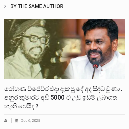
BY THE SAME AUTHOR
රෝහණ විජේවීර එදා දැකපු දේ අද සිද්ධ වුණා .
අනුර කුමාරට අඩි 5000 ට උඩ ඉඩම් ලබාගත
හැකි වෙයිද ?
Dec 6, 2025