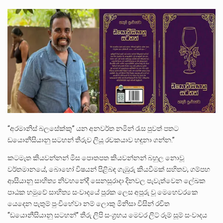
පසුගිය මැයි මස 31 දිනෙන් අවසන් වූ වසර තුළ ලොව පුරා විවිධ තනතුරු නාම වලින්…
මේ, දන්නා හඳුනන ලියන්නකුගේ නන්නාඳුනන අඩවියක සැරිසරා ලද ආස්වාදනීය මොහොතක සිංහාවලෝකනයකි .කෙටි කවියක දිගු බර…
වත්මන් ආණ්ඩුවේ ප්‍රධාන පාර්ශවකරුවා වන ජනතා විමුක්ති පෙරමුණේ කාලයක පටන් තිබුණු ප්‍රධාන සටන් පාඨයක් වූවේ…
“අරමානිස් බලසේක්කු” යන අනවර්ත නමින් රැස පුවත් පතට
ඩයොනීසියානු සටහන් තීරුව ලියූ රචකයාව හඳුනා ගන්න.”
කටමැත කියවන්නන් මිස පොතපත කියවන්නන් බහුල නොවූ
වර්තමානයේ, බොහෝ විෂයන් පිළිබඳ ගැඹුරු කියවීමක් සහිතව, ගම්පහ
ආසියානු සාහිත්‍ය නිවහනේදී සෙනසුරාදා දිනවල පැවැත්වෙන ලේඛක
පාඨක හමුවේ සාහිත්‍ය සංවාදයේ පූරක ලෙස අපූරු වූ මෙහෙවරකෙ
යෙදෙන පැතුම් පුංචිහේවා නම් ලොකු මිනිසා විසින් රචිත
“ඩයොනීසියානු සටහන්” තීරු ලිපි සංග්‍රහය මෙවර ලිට් රූම් සූම් සංවාදය