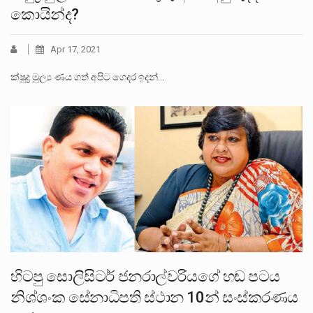
කොයින්ද?
Apr 17, 2021
ක්ෂුද්‍ර මුල්‍ය ණය ගත් අපිට ගෙදර ඉදන්…
හිටපු සොලිසිටර් ජනරාල්වරියගේ හඬ පටය
නිශ්ශංක සේනාධිපති ස්ථාන 10න් සංස්කරණය