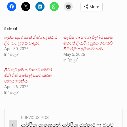
More
Related
ඇත්ත පුවත්පතේ නින්නාද තීරුව
මඳ සිනහා නගන විල් දිය සමඟ
ලිට් රුම් සූම් සංවාදයට
හෙටත් ලියැවිය යුතුය තව කවි
April 30, 2026
ලිට් රූම් – සූම් සංවාදයට
In "කලා"
May 5, 2026
In "කලා"
ලිට් රූම් සූම් සංවාදයට මෙවර
ගිනි ගිනි බෝලේ සමග සබ්බං
පහාය ගමනීයං
April 26, 2026
In "කලා"
PREVIOUS POST
Post
ආර්ථික ඝාතකයන් ආර්ථික ඔස්තාර්ලා බවට