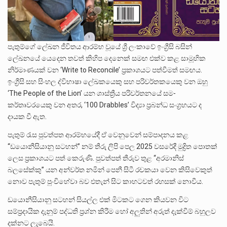
පැතුම්ගේ ලේඛන ජීවිතය ආරම්භ වූයේ ශ්‍රී ලංකාවේ ඉංග්‍රීසි බසින්
ලේඛනයේ යෙදෙන තවත් කිහිප දෙනෙක් සමඟ එක්ව කළ සාමූහික
නිර්මාණයක් වන ‘Write to Reconcile’ ප්‍රකාශයට පත්වීමත් සමඟය.
ඉංග්‍රීසි සහ සිංහල ද්විභාෂා ලේඛකයෙකු සහ පරිවර්තකයෙකු වන ඔහු
‘The People of the Lion’ යන ශාස්ත්‍රීය පරිවර්තනයේ සම-
කර්තෘවරයෙකු වන අතර, ‘100 Drabbles’ විද්‍යා ප්‍රබන්ධ සංග්‍රහයට ද
දායක වී ඇත.
පැතුම් රැස පුවත්පත ආරම්භයේදී ඒ වෙනුවෙන් සම්පාදනය කළ
“ඩයොනීසියානු සටහන්” නම් තීරු ලිපි පෙල 2025 වසරේදී මුද්‍රිත පොතක්
ලෙස ප්‍රකාශයට පත් කෙරුණි. පුවත්පත් තීරුව තුළ “අරමානිස්
බලසේක්කු” යන අන්වර්ත නමින් පෙනී සිටී රචකයා වෙන කිසිවෙකුත්
නොව පැතුම් පුංචිහේවා බව එතැන් සිට කාහටවත් රහසක් නොවීය.
ඩයොනීසියානු සටහන් සියල්ල එක් මිටකට ගෙන කියවන විට
සම්ප්‍රදායික දැනුම් පද්ධති ප්‍රශ්න කිරීම හෝ අලුතින් අරුත් දැක්වීම් බහුලව
දක්නට ලැබෙයි.