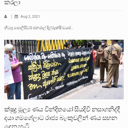
කරලා
Aug 2, 2021
හිටපු සොලිසිටර් ජනරාල් දිල්රුක්ෂි ඩයස්…
ක්ෂුද්‍ර මූල්‍ය ණය වින්දිතයෝ සියදිවි නසාගනිද්දී
දයා ගමගේලාට රාජ්‍ය බැංකුවලින් ණය සහන
දෙන හැටි