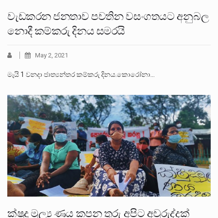
වැඩකරන ජනතාව පවතින වසංගතයට අනුබල
නොදී කම්කරු දිනය සමරයි
May 2, 2021
මැයි 1 වනදා ජාත්‍යන්තර කම්කරු දිනය.කොරෝනා…
ක්ෂුද්‍ර මුල්‍ය ණය කපන තුරු අපිට අවුරුද්දක්