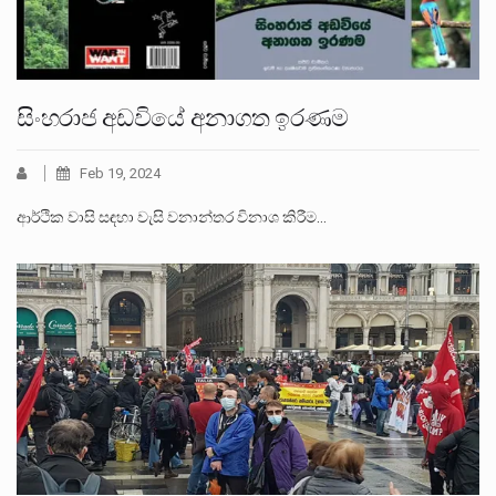
සිංහරාජ අඩවියේ අනාගත ඉරණම
Feb 19, 2024
ආර්ථික වාසි සඳහා වැසි වනාන්තර විනාශ කිරීම…