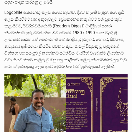
සඳහා පාදක කරගනු ලැබෙයි.
Logophile කෙනෙකු ලෙස තමාව හඳුන්වා දීමට කැමති පැතුම්, තමා දැඩි
ලෙස කියවීමට සහ අකුරුවලට ප්‍රේමකරන්නෙකු බවට පත් වූයේ කුඩා
කළ සිටම, රීඩර්ස් ඩයිජෙස්ට් (Reader’s Digest) මාදිලියේ සඟරා
කියවන්නට හුරු වීමත් නිසා බව පවසයි. 1980 / 1990 දශක වලදී ශ්‍රී
ලංකාවේ පාඨකයන් අතර මහත් සේ ජනප්‍රිය වූ මුතුහර, මනහර, සිව්දෙස,
නවයුගය ආදී සඟරා කියවීම එවකට කුඩා පාසල් සිසුවකු වූ පැතුම්ගේ
චින්තන පරාසය පුළුල් කරන්නට සමත්විය. වයසින් වැඩෙත්ම ලියන්නට
වඩා කියවන්නට නැඹුරු වූ ඔහු පසු කාලීනව ගැඹුරු කියවීමකින් යුතු වැඩ
සටහන් පූරකයුකු ලෙස අපට හමුවන්නේ එහි ප්‍රතිඵළයක් ලෙසිණි.