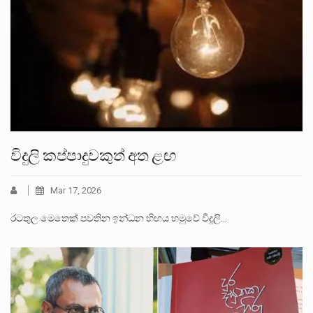
විදුලි කප්පාදුවකුත් අත ළඟ
Mar 17, 2026
රටතුල මෙතෙක් පවතින ඉන්ධන හිඟය හමුවේ විදුලි…