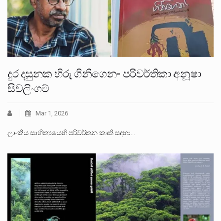
දුර දසුනක හිරු ගිනිගෙන- පරිවර්තිකා අනූෂා
සිවලිංගම්
Mar 1, 2026
ලාංකීය සාහිත්‍යයෙහි පරිවර්තන කෘති සඳහා…