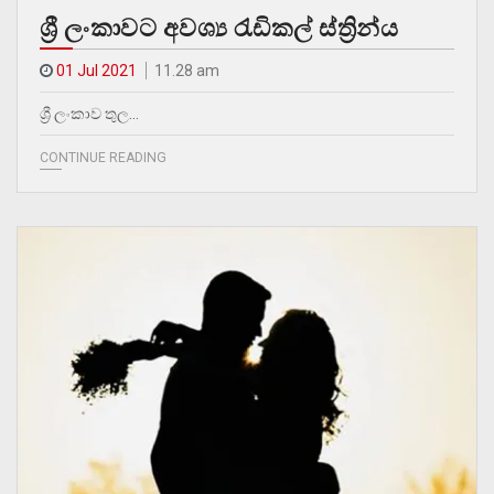
ශ්‍රී ලංකාවට අවශ්‍ය රැඩිකල් ස්ත්‍රින්ය
01 Jul 2021
11.28 am
ශ්‍රී ලංකාව තුල…
CONTINUE READING