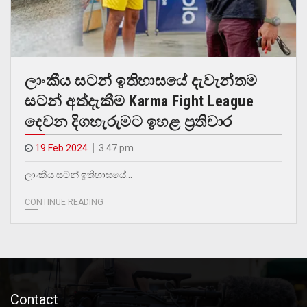
ලාංකීය සටන් ඉතිහාසයේ දැවැන්තම
සටන් අත්දැකීම Karma Fight League
දෙවන දිගහැරුමට ඉහළ ප්‍රතිචාර
19 Feb 2024
3.47 pm
ලාංකීය සටන් ඉතිහාසයේ…
CONTINUE READING
Contact