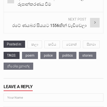
navigation
රූපාන්තරණය වීම
NEXT POST
රටේ ණයබර සියයට 1556කින් වැඩිවෙලා
Posted in:
කලා
කවිය
වෙනත්
සිනමා
TAGS:
poem
police
politics
stories
නිරෝෂ ප්‍රනාන්දු
LEAVE A REPLY