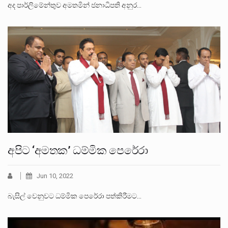
අද පාර්ලිමේන්තුව අමතමින් ජනාධිපති අනුර…
අපිට ‘අමතක’ ධම්මික පෙරේරා
Jun 10, 2022
බැසිල් වෙනුවට ධම්මික පෙරේරා පත්කිරීමට…