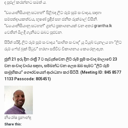
ද පුළුල් කරන්නට සමත් ය.
“ඩයොනීසියානු සටහන්” පිළිබඳ ලිට් රූම් සූම් සංවාදය, සඳහා
සම්පත්දායකත්වය, භූෂණ් ප්‍රදීප් සහ ජනිත රුක්මාල් විසිනි.
“ඩයොනීසියානු සටහන්” ග්‍රන්ථ ප්‍රකාශනයක් වන අතර grantha.lk
වෙතින් මිලදී ගැනීමට ඔබට පුළුවන.
සිරිත් පරිදි, ලිට් රූම් සූම් සංවාදය “සාහිත සංවාද” යු ටියුබ් චැනලය හා “ලිට්
රූම් ෆේස් බුක් පිටුව” හරහා සජීවීව විකාශනය කෙරෙනු ඇත.
ජුනි 21 ඉරු දින රාත්‍රි 7 ට පැවැත්වෙන ලිට් රූම් සූම් සංවාද මාලාවේ 23
වන සංවාද වාරය සඳහා, සම්බන්ධ වන ලෙස ඔබ සැමට “ලිට් රූම්
සාමුහිකය” ගෞරවයෙන් ආරාධනා කර සිටියි. (Meeting ID: 845 8577
1133 Passcode: 805451)
නිරෝෂ ප්‍රනාන්දු
Share this: