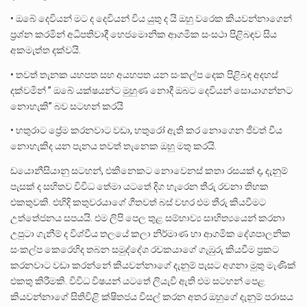
• ඔබේ දෙවියන් මට ද දෙවියන් විය යුතු ද යි ඔහු වරෙක කියවන්නාගෙන්
ප්‍රශ්න කරමින් අධිපතිවාදී හෙජමොනික ආගමික සංසථා පිළිබඳව සිය
අකමැත්ත දක්වයි.
• තවත් තැනක යහපත සහ අයහපත යන සංකල්ප දෙක පිළිබඳ අදහස්
දක්වමින් ” ඔබේ යක්ෂයන්ට මුහුණ නොදී ඔබට දෙවියන් සොයාගන්නට
නොහැකි” බව සටහන් කරයි
• හතුරාට ප්‍රේම කරනවාට වඩා, හතුරෝ ඇති කර නොගෙන ජීවත් වීය
නොහැකිද යන පැනය තවත් තැනෙක ඔහු මතු කරයි.
ඩයොනීසියානු සටහන්, එකිනෙකට නොවෙනස් කතා රසයක් ද, දැනුම්
පැසක් ද සහිතව විවිධ තේමා යටතේ දිග හැරෙන තීරු රචනා තිහක
එකතුවකි. එහිදි කතුවරයාගේ ගීතවත් බස් වහර එම තීරු කියවීමට
උත්තේජනය සපයයි. එම ලිපි පෙල තුළ සම්භාව්‍ය සාහිත්‍යයෙන් කරනා
උපුටා ගැනීම් ද විශ්වීය තලයේ කලා නිර්මාණ හා ආගමික දේශපාලනික
සංකල්ප කෙරෙහිද තබන සමුද්දේශ රචකයාගේ ගැඹුරු කියවීම ප්‍රකට
කරනවාට වඩා කරන්නේ කියවන්නාගේ දැනුම් පැසට අගනා මුතු මැණික්
එකතු කිරීමකි. විවිධ විෂයන් යටතේ ලියැවී ඇති එම සටහන් පෙළ
කියවන්නාගේ සිතිවිළි ක්ෂිතජය විසල් කරන අතර ඔහුගේ දැනුම් පරාසය