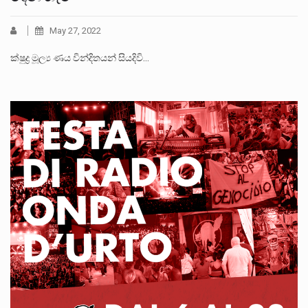
May 27, 2022
ක්ෂුද්‍ර මූල්‍ය ණය වින්දිතයන් සියදිවි…