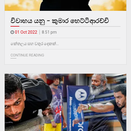
විවාහය යනු – කුමාර හෙට්ටිආරච්චි
01 Oct 2022
8.51 pm
කේතලය සහ වතුර දෙකක්…
CONTINUE READING