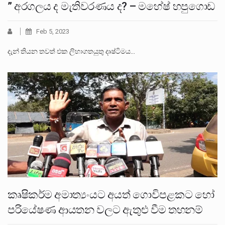
” අරගලය ද මැතිවරණය ද? – මහේෂ් හපුගොඩ
Feb 5, 2023
දැන් තියන තවත් එක ලිහාගතයුතු දෘෂ්ටිමය…
කෘෂිකර්ම අමාත්‍යංයට අයත් ගොවිපළකට හෝ
පරියේෂණ ආයතන වලට ඇතුළු වීම තහනම්