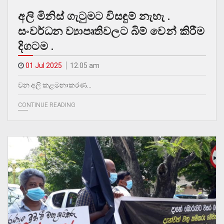
අලි මිනිස් ගැටුමට විසඳුම් නැහැ .
සංවර්ධන ව්‍යාපෘතිවලට බිම් වෙන් කිරීම
දිගටම .
01 Jul 2025
12.05 am
වන අලි කළමනාකරණ…
CONTINUE READING