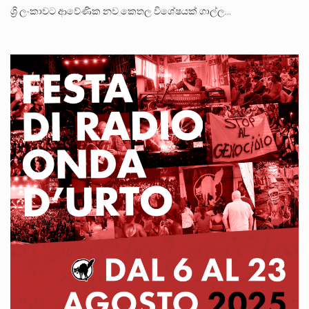
ශ්‍රි ලංකාවට ආවේණික නව කෙතල විශේෂයක් ගාල්ල…