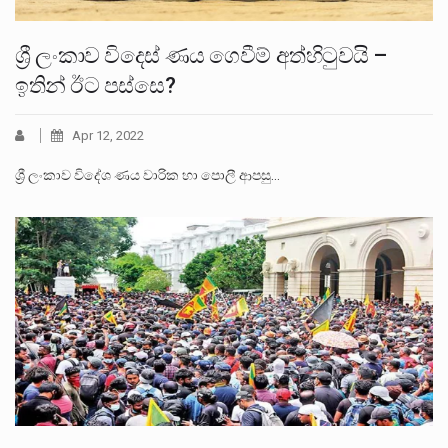
ශ්‍රී ලංකාව විදෙස් ණය ගෙවීම් අත්හිටුවයි –
ඉතින් ඊට පස්සෙ?
Apr 12, 2022
ශ්‍රී ලංකාව විදේශ ණය වාරික හා පොලී ආපසු…