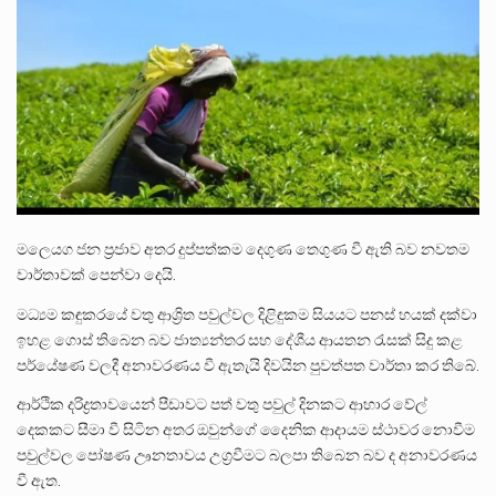
පසුගිය මැයි මස 31 දිනෙන් අවසන් වූ වසර තුළ ලොව පුරා විවිධ තනතුරු නාම වලින්…
මේ, දන්නා හඳුනන ලියන්නකුගේ නන්නාඳුනන අඩවියක සැරිසරා ලද ආස්වාදනීය මොහොතක සිංහාවලෝකනයකි .කෙටි කවියක දිගු බර…
වත්මන් ආණ්ඩුවේ ප්‍රධාන පාර්ශවකරුවා වන ජනතා විමුක්ති පෙරමුණේ කාලයක පටන් තිබුණු ප්‍රධාන සටන් පාඨයක් වූවේ…
මලෙයග ජන ප්‍රජාව අතර දුප්පත්කම දෙගුණ තෙගුණ වී ඇති බව නවතම
වාර්තාවක් පෙන්වා දෙයි.
මධ්‍යම කඳුකරයේ වතු ආශ්‍රිත පවුල්වල දිළිඳුකම සියයට පනස් හයක් දක්වා
ඉහළ ගොස් තිබෙන බව ජාත්‍යන්තර සහ දේශීය ආයතන රැසක් සිදු කළ
පර්යේෂණ වලදී අනාවරණය වී ඇතැයි දිවයින පුවත්පත වාර්තා කර තිබේ.
ආර්ථික දරිද්‍රතාවයෙන් පීඩාවට පත් වතු පවුල් දිනකට ආහාර වේල්
දෙකකට සීමා වී සිටින අතර ඔවුන්ගේ දෛනික ආදායම ස්ථාවර නොවීම
පවුල්වල පෝෂණ ඌනතාවය උග්‍රවීමට බලපා තිබෙන බව ද අනාවරණය
වී ඇත.