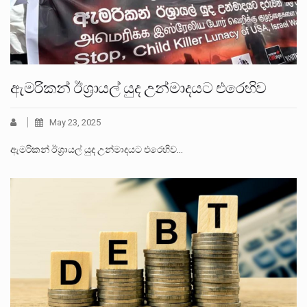
ඇමරිකන් ඊශ්‍රායල් යුද උන්මාදයට එරෙහිව
May 23, 2025
ඇමරිකන් ඊශ්‍රායල් යුද උන්මාදයට එරෙහිව…