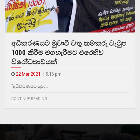
අධිකරණයට මුවාවී වතු කම්කරු වැටුප
1000 කිරීම මගහැරීමට එරෙහිව
විරෝධතාවයක්
22 Mar 2021
5.16 pm
“අධිකරණයට මුවා…
CONTINUE READING