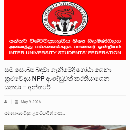
සම සෞඛ්‍ය බඳවා ගැනීමේදී ගෝඨා ගෙනා
ක්‍රමවේදය NPP ආණ්ඩුවත් කරතියාගෙන
යනවා – අන්තරේ
May 9, 2026
සමසෞඛ්‍ය විද්‍යා උපාධිධාරීන් රාජ්‍ය…