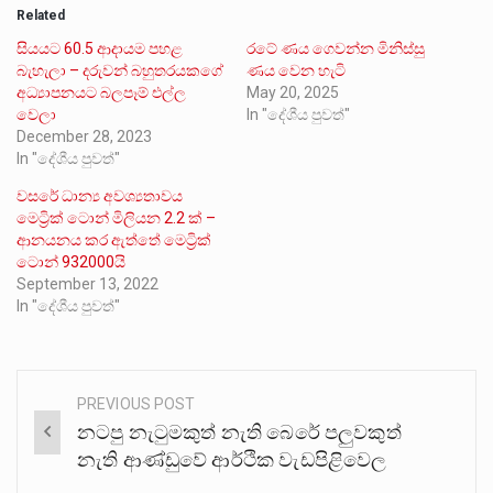
Related
සියයට 60.5 ආදායම පහළ
රටේ ණය ගෙවන්න මිනිස්සු
බැහැලා – දරුවන් බහුතරයකගේ
ණය වෙන හැටි
අධ්‍යාපනයට බලපෑම් එල්ල
May 20, 2025
වෙලා
In "දේශීය පුවත්"
December 28, 2023
In "දේශීය පුවත්"
වසරේ ධාන්‍ය අවශ්‍යතාවය
මෙට්‍රික් ටොන් මිලියන 2.2 ක් –
ආනයනය කර ඇත්තේ මෙට්‍රික්
ටොන් 932000යි
September 13, 2022
In "දේශීය පුවත්"
PREVIOUS POST
Post
නටපු නැටුමකුත් නැති බෙරේ පලුවකුත්
navigation
නැති ආණ්ඩුවේ ආර්ථික වැඩපිළිවෙල