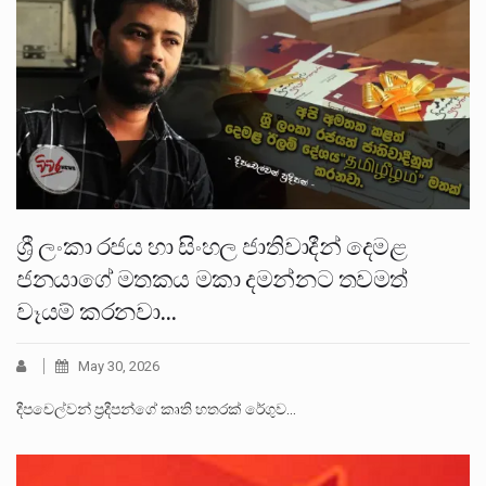
ශ්‍රී ලංකා රජය හා සිංහල ජාතිවාදීන් දෙමළ
ජනයාගේ මතකය මකා දමන්නට තවමත්
වෑයම් කරනවා…
May 30, 2026
දීපචෙල්වන් ප්‍රදීපන්ගේ කෘති හතරක් රේගුව…