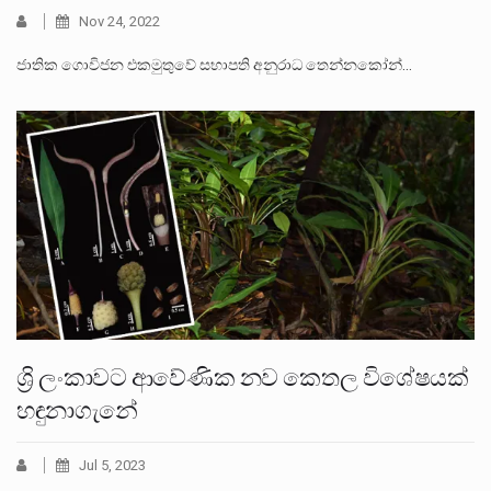
Nov 24, 2022
ජාතික ගොවිජන එකමුතුවේ සභාපති අනුරාධ තෙන්නකෝන්…
ශ්‍රි ලංකාවට ආවේණික නව කෙතල විශේෂයක්
හඳුනාගැනේ
Jul 5, 2023