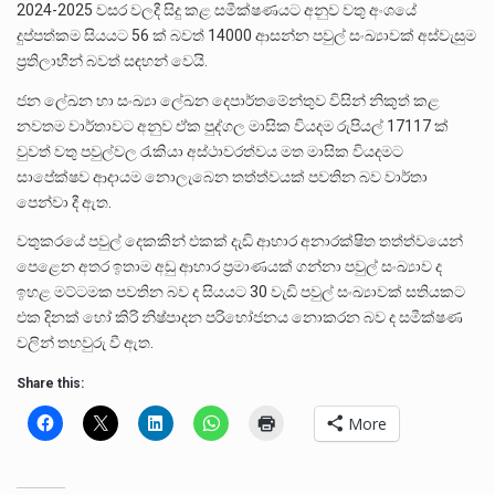
2024-2025 වසර වලදී සිදු කළ සමීක්ෂණයට අනුව වතු අංශයේ
දුප්පත්කම සියයට 56 ක් බවත් 14000 ආසන්න පවුල් සංඛ්‍යාවක් අස්වැසුම
ප්‍රතිලාභීන් බවත් සඳහන් වෙයි.
ජන ලේඛන හා සංඛ්‍යා ලේඛන දෙපාර්තමේන්තුව විසින් නිකුත් කළ
නවතම වාර්තාවට අනුව ඒක පුද්ගල මාසික වියදම රුපියල් 17117 ක්
වුවත් වතු පවුල්වල රැකියා අස්ථාවරත්වය මත මාසික වියදමට
සාපේක්ෂව ආදායම නොලැබෙන තත්ත්වයක් පවතින බව වාර්තා
පෙන්වා දී ඇත.
වතුකරයේ පවුල් දෙකකින් එකක් දැඩි ආහාර අනාරක්ෂිත තත්ත්වයෙන්
පෙළෙන අතර ඉතාම අඩු ආහාර ප්‍රමාණයක් ගන්නා පවුල් සංඛ්‍යාව ද
ඉහළ මට්ටමක පවතින බව ද සියයට 30 වැඩි පවුල් සංඛ්‍යාවක් සතියකට
එක දිනක් හෝ කිරි නිෂ්පාදන පරිභෝජනය නොකරන බව ද සමීක්ෂණ
වලින් තහවුරු වී ඇත.
Share this:
More