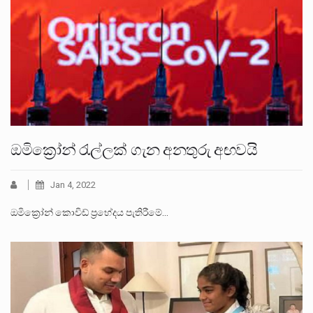
ඔමික්‍රෝන් රැල්ලක් ගැන අනතුරු අඟවයි
Jan 4, 2022
ඔමික්‍රෝන් කොවිඩ් ප්‍රභේදය පැතිරීමේ…