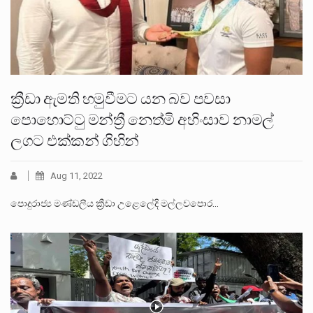
ක්‍රීඩා ඇමති හමුවීමට යන බව පවසා
පොහොට්ටු මන්ත්‍රී නෙත්මි අහිංසාව නාමල්
ලගට එක්කන් ගිහින්
Aug 11, 2022
පොදුරාජ්‍ය මණ්ඩලීය ක්‍රීඩා උළෙලේදි මල්ලවපොර…