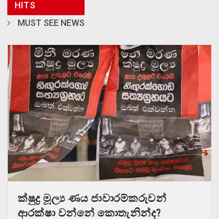
HITS
MUST SEE NEWS
ක්ෂුද්‍ර මූල්‍ය ණය ජාවාරම්කරුවන්
ආරක්ෂා වන්නේ කොතැනින්ද?