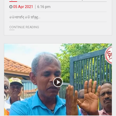
05 Apr 2021
6.16 pm
මොකක්ද මේ ක්ෂුද්‍ර…
CONTINUE READING