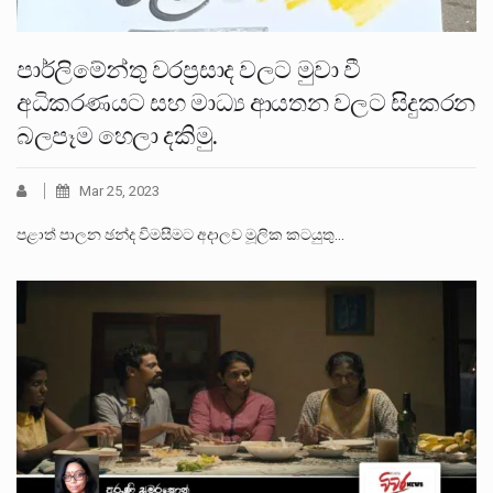
පාර්ලිමේන්තු වරප්‍රසාද වලට මුවා වී
අධිකරණයට සහ මාධ්‍ය ආයතන වලට සිදුකරන
බලපෑම හෙලා දකිමු.
Mar 25, 2023
පළාත් පාලන ඡන්ද විමසීමට අදාලව මූලික කටයුතු…