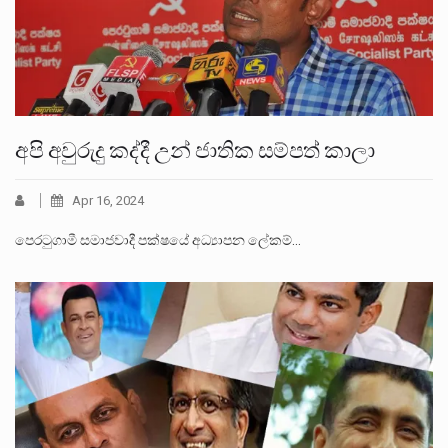
අපි අවුරුදු කද්දී උන් ජාතික සම්පත් කාලා
Apr 16, 2024
පෙරටුගාමී සමාජවාදී පක්ෂයේ අධ්‍යාපන ලේකම්…