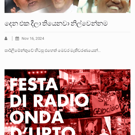
දෙන එක දීලා තියෙනවා නිල්වෙන්නම
Nov 16, 2024
පාර්ලිමේන්තුවේ හිටපු එහෙත් මෙවර මැතිවරණයෙන්…