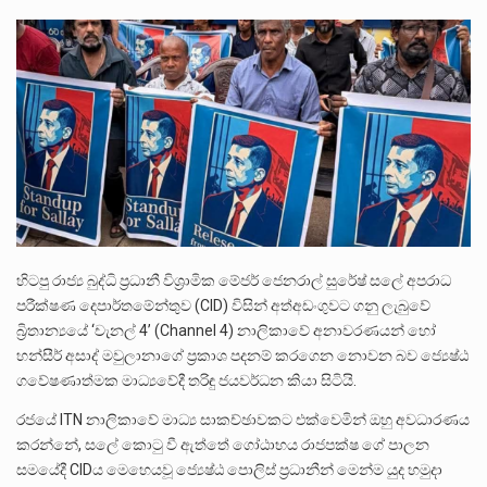
පසුගිය මැයි මස 31 දිනෙන් අවසන් වූ වසර තුළ ලොව පුරා විවිධ තනතුරු නාම වලින්…
මේ, දන්නා හඳුනන ලියන්නකුගේ නන්නාඳුනන අඩවියක සැරිසරා ලද ආස්වාදනීය මොහොතක සිංහාවලෝකනයකි .කෙටි කවියක දිගු බර…
වත්මන් ආණ්ඩුවේ ප්‍රධාන පාර්ශවකරුවා වන ජනතා විමුක්ති පෙරමුණේ කාලයක පටන් තිබුණු ප්‍රධාන සටන් පාඨයක් වූවේ…
හිටපු රාජ්‍ය බුද්ධි ප්‍රධානී විශ්‍රාමික මේජර් ජෙනරාල් සුරේෂ් සලේ අපරාධ
පරීක්ෂණ දෙපාර්තමේන්තුව (CID) විසින් අත්අඩංගුවට ගනු ලැබුවේ
බ්‍රිතාන්‍යයේ ‘චැනල් 4’ (Channel 4) නාලිකාවේ අනාවරණයන් හෝ
හන්සීර් අසාද් මවුලානාගේ ප්‍රකාශ පදනම් කරගෙන නොවන බව ජ්‍යෙෂ්ඨ
ගවේෂණාත්මක මාධ්‍යවේදී තරිඳු ජයවර්ධන කියා සිටියි.
රජයේ ITN නාලිකාවේ මාධ්‍ය සාකච්ඡාවකට එක්වෙමින් ඔහු අවධාරණය
කරන්නේ, සලේ කොටු වී ඇත්තේ ගෝඨාභය රාජපක්ෂ ගේ පාලන
සමයේදී CIDය මෙහෙයවූ ජ්‍යෙෂ්ඨ පොලිස් ප්‍රධානීන් මෙන්ම යුද හමුදා