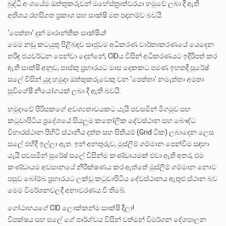
බුද්ධි අංශයේම ඔත්තුකරුවන් මහේස්ත්‍රාත්වරයා හමුවේ ලබා දී ඇති
අතිශය රහසිගත ප්‍රකාශ සහ සාක්ෂි මත පදනම්ව බවයි.
‘පෙත්තා’ දුන් මාරාන්තික සාක්ෂිය!
මෙම නඩු කටයුතු පිළිබඳව සෘජුවම අධිකරණ වාර්තාකරණයේ යෙදෙන
තරිඳු ජයවර්ධන පෙන්වා දෙන්නේ, CIDය විසින් අධිකරණයට ඉදිරිපත් කර
ඇති සාක්ෂි අනුව, පාස්කු ප්‍රහාරයට මාස දෙකකට පමණ ඉහතදී සුරේෂ්
සලේ විසින් යුද හමුදා ඔත්තුකරුවෙකු වන ‘පෙත්තා’ නමැත්තා අමතා
සුවිශේෂී නියෝගයක් ලබා දී ඇති බවයි.
හමුදාවේ පිරිසකගේ අවශ්‍යතාවයකට යැයි පවසමින් මීගමුව සහ
කටුවාපිටිය ප්‍රදේශයේ සියලුම කතෝලික දේවස්ථාන සහ බෞද්ධ
විහාරස්ථාන පිහිටි ස්ථානීය දත්ත සහ සිතියම් (Grid ටික) ලබාදෙන ලෙස
සලේ එහිදී ඉල්ලා ඇත. ඉන් අනතුරුව, මුස්ලිම් ගම්මාන පෙන්වීම සඳහා
යැයි පවසමින් සුරේෂ් සලේ විසින්ම කණ්ඩායමක් එවා ඇති අතර, එම
කණ්ඩායම අවසානයේ නිරීක්ෂණය කර ඇත්තේ මුස්ලිම් ගම්මාන නොව
පසුව බෝම්බ ප්‍රහාරයට ලක්වූ කටුවාපිටිය දේවස්ථානය ඇතුළු ස්ථාන බව
මෙම විමර්ශනවලදී අනාවරණය වී තිබේ.
ගෝඨාභයගේ CID ලොක්කන්ම සාක්ෂි දීලා!
විපක්ෂය සහ සලේ ගේ පාර්ශ්වය විසින් වත්මන් විමර්ශන දේශපාලන