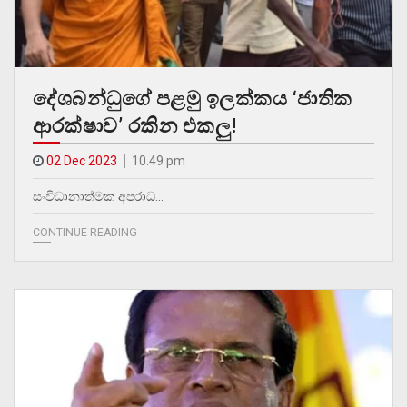
දේශබන්ධුගේ පළමු ඉලක්කය ‘ජාතික
ආරක්ෂාව’ රකින එකලු!
02 Dec 2023
10.49 pm
සංවිධානාත්මක අපරාධ…
CONTINUE READING