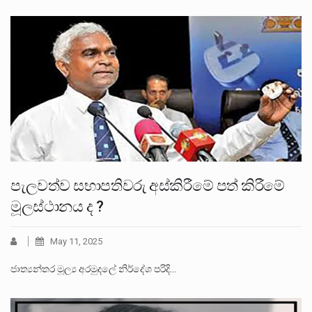
පැලවත්ව සභාපතිවරු අස්කිරීමේ පත් කිරීමේ
මූලස්ථානය ද ?
May 11, 2025
ජාත්‍යන්තර මූල්‍ය අරමුදලේ නිර්දේශ පරිදි…