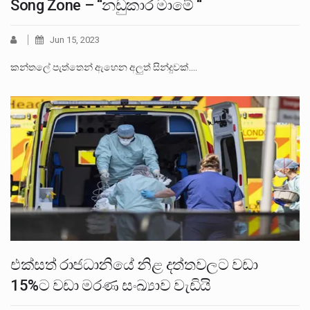
Song Zone – “නඩුකාර මාමේ “
Jun 15, 2023
කන්තලේ පැත්තෙන් ඇහෙන අලු‍ත් සින්දුවක්.…
එක්සත් රාජධානියේ නිළ දත්තවලට වඩා
15%ට වඩා මරණ සංඛ්‍යාව වැඩියි