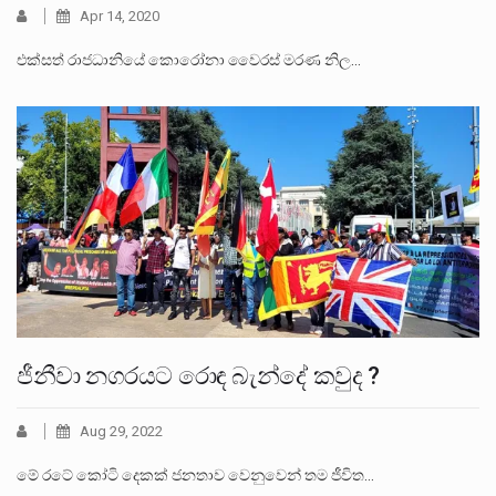
Apr 14, 2020
එක්සත් රාජධානියේ කොරෝනා වෛරස් මරණ නිල…
ජීනීවා නගරයට රොඳ බැන්දේ කවුද ?
Aug 29, 2022
මේ රටේ කෝටි දෙකක් ජනතාව වෙනුවෙන් තම ජීවිත…