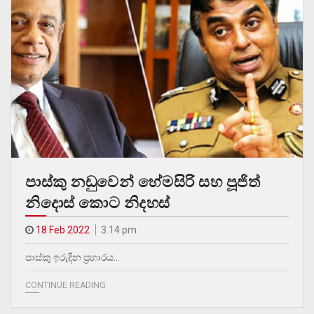
පාස්කු නඩුවෙන් හේමසිරි සහ පූජිත්
නිදොස් කොට නිදහස්
18 Feb 2022
3.14 pm
පාස්කු ඉරුදින ප්‍රහාරය…
CONTINUE READING