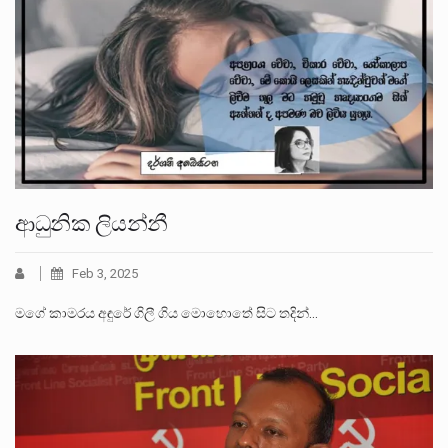
ආධුනික ලියන්නී
Feb 3, 2025
මගේ කාමරය අඳුරේ ගිලී ගිය මොහොතේ සිට තදින්…