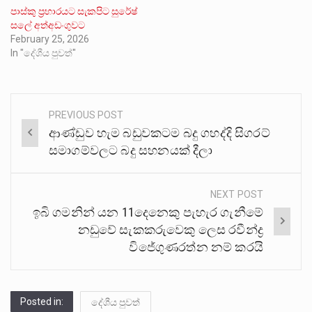
පාස්කු ප්‍රහාරයට සැකපිට සුරේෂ්
සලේ අත්අඩංගුවට
February 25, 2026
In "දේශීය පුවත්"
PREVIOUS POST
Post
ආණ්ඩුව හැම බඩුවකටම බදු ගහද්දි සිගරට්
navigation
සමාගම්වලට බදු සහනයක් දීලා
NEXT POST
ඉබි ගමනින් යන 11දෙනෙකු පැහැර ගැනීමේ
නඩුවේ සැකකරුවෙකු ලෙස රවීන්ද්‍ර
විජේගුණරත්න නම් කරයි
Posted in:
දේශීය පුවත්