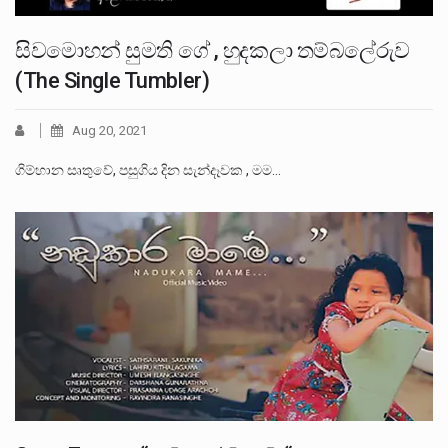
සිවමොහන් සුමති ගේ , හුදකලා තම්බලේරුව
(The Single Tumbler)
Aug 20, 2021
ගිම්හාන සෘතුවේ, පසුගිය දින සැන්දෑවක , මම…