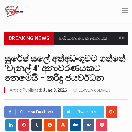
BREAKING NEWS
සංවිධානාත්මක අපරාධකරුවකු වන ලොකු පැටිගේ ප්‍රධාන වෙඩික්කරු බවට සැක කරන ගිං ගඟේ ගිල්වා මරා දමා…
උපරිමාධිකරණ විනිශ්චයකාරවරුන්ගේ හා ඉන් පහළ විනිශ්චයකාරවරුන්ගේ විශ්‍රාම වයස දීර්ඝ කිරීම සඳහා සකස් කර ඇති විසිදෙවන…
සුරේෂ් සලේ අත්අඩංගුවට ගත්තේ
‘චැනල් 4’ අනාවරණයකට
බන්ධනාගාර රැදවියන් 1,021 දෙනෙකු ඉකුත් වසර පහක කාලය තුලදී (2020 ජනවාරි 01 සිට 2025 දෙසැම්බර්…
නෙමෙයි – තරිඳු ජයවර්ධන
මහර බන්ධනාගාරයේ අද ඇතිවූ සිද්ධියෙන් තුවාල ලැබූ බව කියන රැඳවියන් ගණන ඉහළ ගොස් තිබේ. ඒ…
Article Published:
June 9, 2026
LEAVE A COMMENT
අගෝස්තු මස දෙවන ඉරිදා ලිට් රූම් සූම් සංවාදය පැවැත්වෙන්නේ "කතා කරන මහ වැව" නම් නකතාවක්…
ලාල් කාන්ත ඇමතිවරයා අධිකරණ විනිශ්චයකාරවරුන්ගේ විශ්‍රාම යෑමේ වයස සම්බන්ධයෙන් නිහඬව සිටින ලෙස තමාට දැනුම් දුන්…
Share on Facebook
Tweet this!
හිටපු පොලිස්පති පූජිත් ජයසුන්දරට සහ හිටපු ආරක්ෂක අමාත්‍යංශ ලේකම් හේමසිරි ප්‍රනාන්දු විශේෂ ත්‍රිපුද්ගල මහාධිකරණය විසින්…