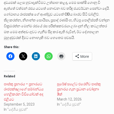
දඩයමක් ලෙස හුවාදැක්වීමට උත්සාහ කළද, මෙම සාක්ෂි ගොනු වී
ඇත්තේ වත්මන් රජය යටතේ නොවන බව තරිඳු ජයවර්ධන පෙන්වා දෙයි.
ගෝඨාභය රාජපක්ෂ ගේ ආණ්ඩුව යටතේ CIDය බාරව සිටි ඩබ්ලිව්.
තිලකරත්න, නිශාන්ත සොයිසා, ප්‍රසාද් රණසිංහ, හිටපු පොලිස්පති චන්දන
වික්‍රමරත්න මෙන්ම රජයේ රස පරීක්ෂකවරයා ලබා දුන් නිල කටඋත්තර
මත මෙම අත්අඩංගුවට ගැනීම සිදු කර ඇති බැවින්, ඊට දේශපාලන
මුහුණුවරක් දීමට නොහැකි බව හෙතෙම පවසයි.
Share this:
More
Related
පාස්කු ප්‍රහාරය – ප්‍රහාරයට
සුරේෂ් සලේට එරෙහිව පාස්කු
රාජපක්ෂලාගේ සම්බන්ධය
ප්‍රහාරය ගැන ප්‍රධාන චෝදනා
හෙළිකරන වීඩියෝවක් අද
3ක්
එළියට
March 12, 2026
September 5, 2023
In "දේශීය පුවත්"
In "දේශීය පුවත්"