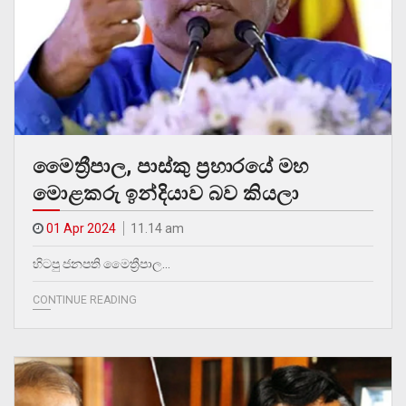
මෛත්‍රීපාල, පාස්කු ප්‍රහාරයේ මහ
මොළකරු ඉන්දියාව බව කියලා
01 Apr 2024
11.14 am
හිටපු ජනපති මෛත්‍රීපාල…
CONTINUE READING