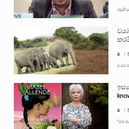
පසුගිය
වයඹ
කරම
වයඹ පළ
ඉසබ
kno
"ඔබ එය