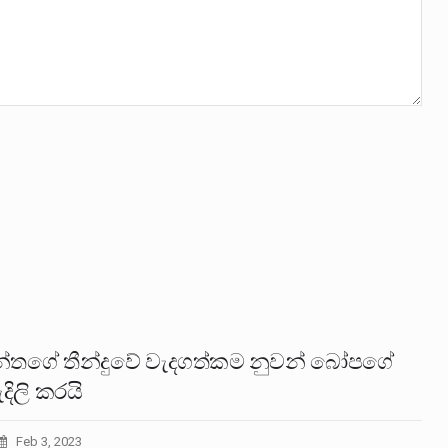
්තගේ තීන්දුවේ වැදගත්කම නුවන් බෝපගේ
දිලි කරයි
Feb 3, 2023