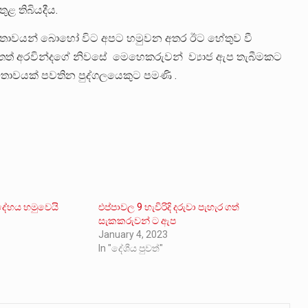
ළ තිබියදීය.
සබඳතාවයන් බොහෝ විට අපට හමුවන අතර ඊට හේතුව වී
ෙතත් අරවින්දගේ නිවසේ මෙහෙකරුවන් ව්‍යාජ ඇප තැබීමකට
ාවයක් පවතින පුද්ගලයෙකුට පමණි .
දේහය හමුවෙයි
එප්පාවල 9 හැවිරිදි දරුවා පැහැර ගත්
සැකකරුවන් ට ඇප
January 4, 2023
In "දේශීය පුවත්"