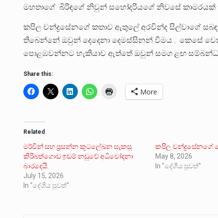
මහතාගේ බිරිඳගේ නිවුන් සහෝදරියගේ නිවසේ කාමරයක් තු
කපිල චන්ද්‍රසේනගේ කතාව ඇතුලේ අරවින්ද සිල්වාගේ 
තිබෙන්නේ ඔවුන් දෙදෙනා දෙමස්සිනන් වීමය . කෙසේ ව
පොළඹවන්නට හැකියාව ඇත්තේ ඔවුන් සමග ළඟ සම්බන්ධත
Share this:
More
Related
මර්වින් සහ ප්‍රසන්න කූටලේඛන සැකසූ
කපිල චන්ද්‍රසේනගේ 
කිරිබත්ගොඩ ඉඩම් නඩුවේ අධිචෝදනා
May 8, 2026
බාරදෙයි.
In "දේශීය පුවත්"
July 15, 2026
In "දේශීය පුවත්"