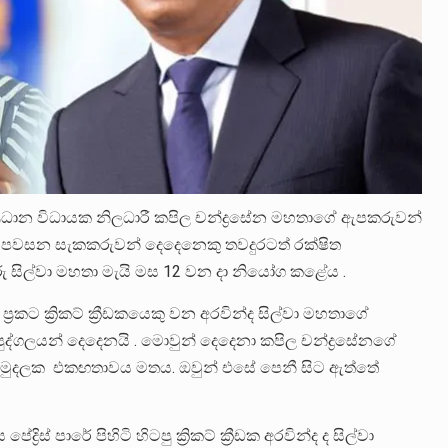
ු ප්‍රධාන විධායක නිලධාරී කපිල චන්ද්‍රසේන මහතාගේ ඇපකරුවන්
යි පවසන සැකකරුවන් දෙදෙනෙකු තවදුරටත් රක්ෂිත
ු සිල්වා මහතා මැයි මස 12 වන දා නියෝග කළේය .
කට ක්‍රිකට් ක්‍රීඩකයෙකු වන අරවින්ද සිල්වා මහතාගේ
්ගලයන් දෙදෙනයි . මොවුන් දෙදෙනා කපිල චන්ද්‍රසේනගේ
ලී මුදලක එකඟතාවය මතය. ඔවුන් එසේ පෙනී සිට ඇත්තේ
රිස් පාරේ පිහිටි හිටපු ක්‍රිකට් ක්‍රීඩක අරවින්ද ද සිල්වා