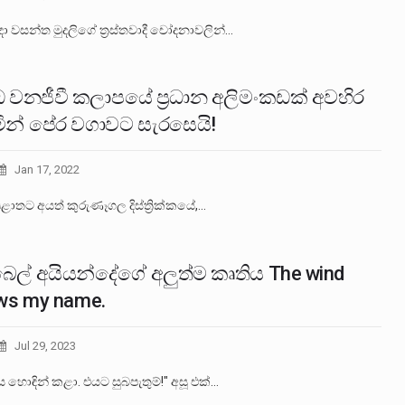
දා වසන්ත මුදලිගේ ත්‍රස්තවාදී චෝදනාවලින්…
 වනජීවී කලාපයේ ප්‍රධාන අලිමංකඩක් අවහිර
ින් පේර වගාවට සැරසෙයි!
Jan 17, 2022
ාතට අයත් කුරුණෑගල දිස්ත්‍රික්කයේ,…
ෙල් අයියන්දේ‍ගේ අලුත්ම කෘතිය The wind
ws my name.
Jul 29, 2023
 හොඳින් කළා. එයට සුබපැතුම්!" අසූ එක්…