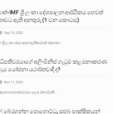
ාත්-IMF ශ්‍රී ලංකා දේශපාලන ආර්ථිකය හෙවත්
ාවට ඇති අනතුරු (1 වන කොටස)
Sep 10, 2022
හ ශ්‍රී ලංකා රජය අතර ඇතිකරගත් එකගතා…
ධිපතිවරයාගේ අලි-මිනිස් ගැටුම් කළමනාකරණ
ැය යෝජනා යථාර්තවාදී ද?
Nov 11, 2025
විෂයභාර අමාත්‍යවරයා ලෙස ජනාධිපති…
ල් බේරගන්න පොහොට්ටු, සජබ පාක්ෂිකයන්