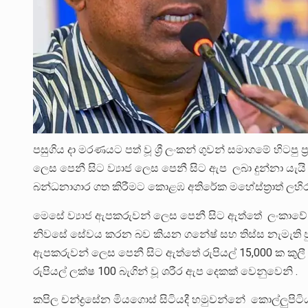
පසුගිය දා මරණයට පත් වූ ශ්‍රී ලංකන් ගුවන් සමාගමේ හිටප
ලෙස පෙනී සිට ව්‍යාජ ලෙස පෙනී සිට ඇප ලබා දුන්නා යැ
බන්ධනාගාර ගත කිරීමට කොළඹ අතිරේක මහේස්ත්‍රාත් ලහිර
මෙසේ ව්‍යාජ ඇපකරුවන් ලෙස පෙනී සිට ඇත්තේ ලංකාවේ ප්‍ර
නිවසේ සේවය කරන බව කියන ගනේෂ් සහ තිස්ස නැමැති පුද
ඇපකරුවන් ලෙස පෙනී සිට ඇත්තේ රුපියල් 15,000 ක කු
රුපියල් ලක්ෂ 100 බැගින් වූ ශරීර ඇප දෙකක් වෙනුවෙනි .
කපිල චන්ද්‍රසේන මියගොස් සිටියදී හමුවන්නේ කොල්ලුපිටිය පේද්‍