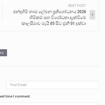
NEXT POST
ඡන්දහිමි නාම ලේඛන ප්‍රතිශෝධනය 2026
හිමිකම් සහ විරෝධතා දැක්වීමේ
කාලසීමාව මැයි 05 සිට ජූනි 01 දක්වා
ers
next time I comment.