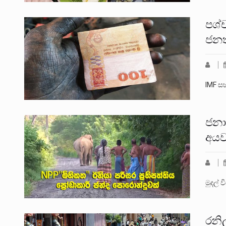
පශ්ච
ජනත
IMF ස
ජනා
අයව
මුදල් 
රනි