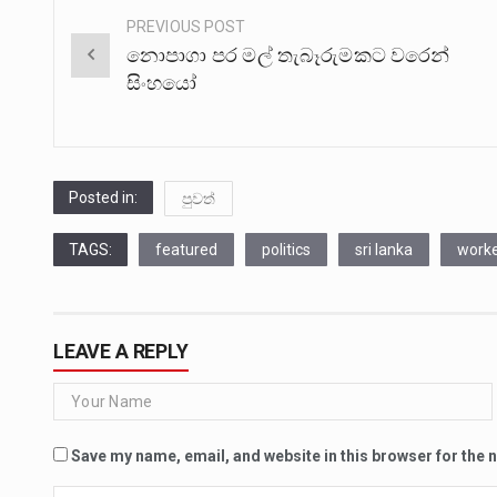
PREVIOUS POST
Post
නොපාගා පර මල් තැබෑරුමකට වරෙන්
navigation
සිංහයෝ
Posted in:
පුවත්
TAGS:
featured
politics
sri lanka
work
LEAVE A REPLY
Save my name, email, and website in this browser for the 