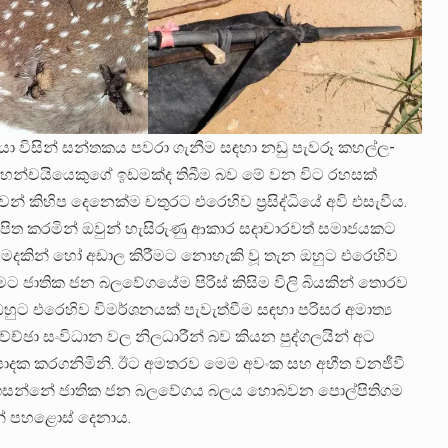
විසින් සන්තකය පවරා ගැනීම සඳහා නඩු පැවරූ කහල්ල-
න්චයියෙකුගේ ඉඩමක්ද තිබීම බව මේ වන විට රහසක්
් කිහිප දෙනෙක්ම චතුරට එරෙහිව ප්‍රසිද්ධියේ අවි එසැවීය.
ුපිත කරමින් ඔවුන් හැසිරුණු ආකාර සදාචාරවත් සමාජයකට
 මදකින් හෝ අඩාල කිරීමට නොහැකි වූ තැන ඔහුට එරෙහිව
ැසීමට ජාතික ජන බලවේගයේම පිරිස් කිසිම විලි බියකින් තොරව
ට එරෙහිව විමර්ශනයක් පැවැත්වීම සඳහා පරිසර අමාත්‍ය
ච්ඡා සංවිධාන වල නිලධාරීන් බව කියන පුද්ගලයින් අට
 පාදක කරගනිමිනි. ඊට අමතරව මෙම අවංක සහ අභීත වනජීවී
ම් ගසන්නේ ජාතික ජන බලවේගය බලය හොබවන පොල්පිතිගම
න්‌ පහළොස් දෙනාය.