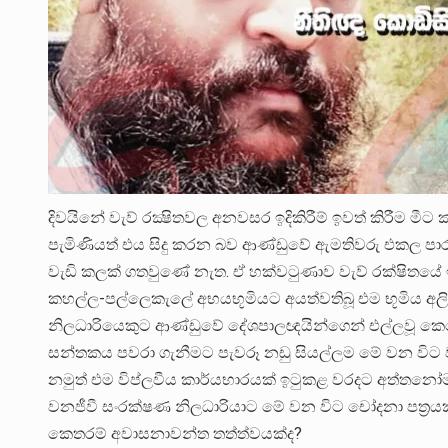
දිවයිනේ වැව් රක්‍ෂිතවල අනවසර ඉදිකිරීම් ඉවත් කිරීම ම
පැමිණියත් එය සිදු කරන බව ආණ්ඩුවේ ඇමතිවරු එකල පාර
වැඩි කලක් ගතවුණේ නැත. ඒ හක්වටුණාව වැව් රක්ෂිතයේ 
කහල්ල-පල්ලෙකැලේ අභයභූමියට අයත්වතිබූ එම භූමිය අලි
නිලධාරියෙකුට ආණ්ඩුවේ දේශපාලඥයින්ගෙන් එල්ලවූ කෙනෙහ
සන්තකය පවරා ගැනීමට පැවරූ නඩු සියල්ලම මේ වන විට ව
නමුත් එම විප්ලවීය කාර්යභාරයක් ඉටුකළ වරදට අත්තනෝ
වනජීවී සංරක්ෂණ නිලධාරියාට මේ වන විට චෝදනා පත්‍රයක 
කෙතරම් අවාසනාවන්ත තත්ත්වයක්ද?