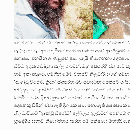
මෙම ස්ථානමාරුවට එකම හේතුව මෙම අඩවි ආරක්ෂකවරයා 
පල්ලෙකැලේ අභයභූමියේ අනවසර ඉඩම් අතර ආණ්ඩුවේ හෙ
නොවේ. එනයින් ආණ්ඩුවේ ප්‍රභලයැයි කියාගන්නා දේශපාළුවන
විවිධ අභූත චෝදනා එල්ල කරමින්, ඔහු කෙරෙහි ජනතාව ක
නම් ඉතා අපුලය. එමගින් මෙම වනජීවී නිලධාරියාගේ ගමන
“ආණ්ඩු විරෝධී ක්‍රියා” සිදුකරන බව පවසමින් පෙත්සම් ග
කටයුතු කර ඇති බව මේ වනවිට අනාවරණයවී අවසන් ය. ඔහු
ධම්මික පටබැඳි කටයුතු කර ඇත්තේ ගොවි සංවිධාන සහ ස්වේ
දෙනෙකු විසින් ඒවා ඇති දිනයක් පවා නොමැති පෙත්සමක්
නිලධාරියාට “ආණ්ඩු විරෝධී” ලේබලය අලවමින් පෙත්ස
ප්‍රාදේශීය සභාව නියෝජනය කරන එම පක්ෂයේ මන්ත්‍රීවරු