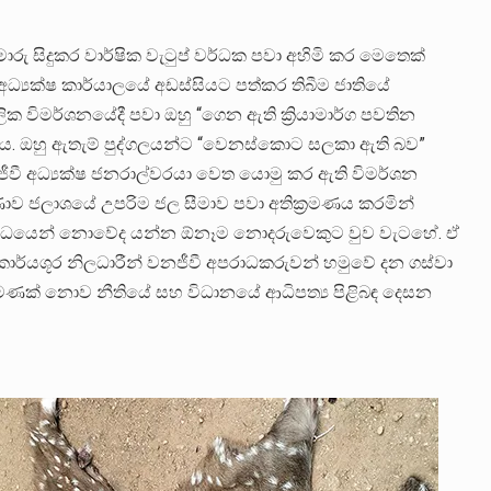
රු සිදුකර වාර්ෂික වැටුප් වර්ධක පවා අහිමි කර මෙතෙක්
අධ්‍යක්ෂ කාර්යාලයේ අඩස්සියට පත්කර තිබීම ජාතියේ
ක විමර්ශනයේදී පවා ඔහු “ගෙන ඇති ක්‍රියාමාර්ග පවතින
. ඔහු ඇතැම් පුද්ගලයන්ට “වෙනස්කොට සලකා ඇති බව”
නජීවී අධ්‍යක්ෂ ජනරාල්වරයා වෙත යොමු කර ඇති විමර්ශන
ාව ජලාශයේ උපරිම ජල සීමාව පවා අතික්‍රමණය කරමින්
්බන්ධයෙන් නොවේද යන්න ඕනෑම නොදරුවෙකුට වුව වැටහේ. ඒ
කාර්යශූර නිලධාරීන් වනජීවී අපරාධකරුවන් හමුවේ දන ගස්වා
මණක් නොව නීතියේ සහ විධානයේ ආධිපත්‍ය පිළිබඳ දෙසන