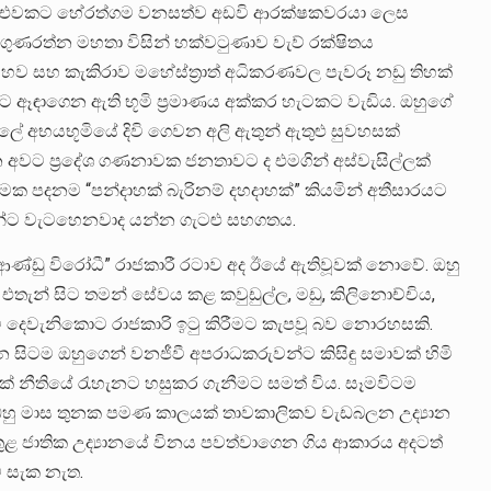
 කලද එවකට හේරත්ගම වනසත්ව අඩවි ආරක්ෂකවරයා ලෙස
 ගුණරත්න මහතා විසින් හක්වටුණාව වැව් රක්ෂිතය
හව සහ කැකිරාව මහේස්ත්‍රාත් අධිකරණවල පැවරූ නඩු තිහක්
 ඈඳාගෙන ඇති භූමි ප්‍රමාණය අක්කර හැටකට වැඩිය. ඔහුගේ
අභයභූමියේ දිවි ගෙවන අලි ඇතුන් ඇතුළු සුවහසක්
 අවට ප්‍රදේශ ගණනාවක ජනතාවට ද එමගින් අස්වැසිල්ලක්
ත්මක පදනම “පන්දාහක් බැරිනම් දහදාහක්” කියමින් අතීසාරයට
ට වැටහෙනවාද යන්න ගැටළු සහගතය.
්ඩු විරෝධී” රාජකාරී රටාව අද ඊයේ ඇතිවූවක් නොවේ. ඔහු
එතැන් සිට තමන් සේවය කළ කවුඩුල්ල, මඩු, කිලිනොච්චිය,
ිවි දෙවැනිකොට රාජකාරි ඉටු කිරීමට කැපවූ බව නොරහසකි.
ින සිටම ඔහුගෙන් වනජීවී අපරාධකරුවන්ට කිසිඳු සමාවක් හිමි
ක් නීතියේ රැහැනට හසුකර ගැනීමට සමත් විය. සෑමවිටම
කළ ඔහු මාස තුනක පමණ කාලයක් තාවකාලිකව වැඩබලන උද්‍යාන
ළ ජාතික උද්‍යානයේ විනය පවත්වාගෙන ගිය ආකාරය අදටත්
ට සැක නැත.