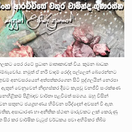
ීට කලකට පෙර රටේ ප්‍රධාන මාතෘකාවක් විය. කුමන බාධක
ම්බෑවෝය. නමුත් ඒ නරි වාදම් රෙද්ද පල්ලෙන් බේරෙන්නට
ඉඩම් අනවසරයෙන් අත්පත්කරගෙන සිටි පුද්ගලයින් නෙරපා
 ඇතුන් වෙනුවෙන් නිදහස්කර දීමට කැපවූ වනජීවී සංරක්ෂණ
ිළිකම් පිළිබඳව වාර්තා පළවීමත් සමගය. ඔහු විසින්
න සතුනට ජයග්‍රහණය හිමිවන පරිද්දෙන් අවසන් වී ඇත.
මතික, අසාධාරණ හා අනීතික ස්ථාන මාරුවකට ලක් කෙරුණු
සිර කර වාර්ෂික වැටුප් වර්ධකය පවා අහිමිකර තිබීම