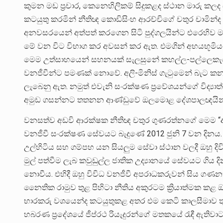
කුමන මඩ ප්‍රචාර, කෙනෙහිලිකම් සිදුකළද ස්ථාන මාරු
කටයුතු කරමින් නීතිඥ කොඩිසිංහ ආරච්චිගේ චතුර චාමින්ද
අනවසරයෙන් අත්පත් කරගෙන සිටි පුද්ගලයින්ට එරෙහිව ම
මේ වන විට විභාග කර අවසන් කර ඇත. එමගින් අභයභූමියට
මෙම උත්සාහයෙන් සහනයක් සැලසුනේ කහල්ල-පල්ලෙකැලේ 
වනජීවීන්ට පමණක් නොවේ. අලි-මිනිස් ගැටුමෙන් බැට කන
ලැබෙනු ඇත. නමුත් එවැනි සංරක්ෂණ ප්‍රවේශයන්ගේ විද්‍යා
අමුඩ ගසන්නට තතනන ආණ්ඩුවේ ඔලමොළ දේශපාලඥයින්
වනසත්ව අඩවි ආරක්ෂක නීතිඥ චතුර ගුණරත්නගේ මෙම “ආණ
වනජීවී සංරක්ෂණ සේවයට බැදුණේ 2012 ජුනි 7 වන දිනය. 
උල්හිටිය සහ ගම්පහ යන සියලුම සේවා ස්ථාන වලදී ඔහු ද
මුල් පත්වීම ලැබ කවුඩුල්ල ජාතික උද්‍යානයේ සේවයට ගිය ද
නොවීය. එහිදී ඔහු විවිධ වනජීවී අපරාධකරුවන් සිය ගණන
නෛතික රාමුව තුළ පිහිටා නීතිය අකුරටම ක්‍රියාත්මක 
භාරකරු වශයෙන්ද කටයුතුකළ අතර එම කෙටි කාලසීමාව තු
හබරණ ප්‍රදේශයේ ජීප්රථ රියැදුරන්ගේ මතකයේ රැඳී ඇතිවා