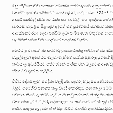
ඔහු කිළිනොච්චි සහකාර අධ්‍යක්ෂ කාර්යාලයට අනුයුක්ත
වනජීවී අපරාධ සම්බන්ධයෙන් පැවරූ නඩු ගණන 324 කි. වව්න
නාගර්කෝවිල් ස්වභාව රක්ෂිතය හා වැලි ඔය ප්‍රදේශය කේන්ද
සාර්ථක වැටළීම් පිළිබඳව අදටත් එම ප්‍රදේශයේ ජනතාව කතා
ආරක්ෂකවරයා ලෙස පත්වීම් ලබා පැමිණෙන චතුරගේ රාජකාර
එළඹීමත් සමග වීම දෛවයේ සරදමක් වැනිය.
මෙරට සුවහසක් ජනතාව බලාපොරොත්තු දක්වාගත් ජනාධිපති 
වළල්ලෙන් අපේ රට ගලවා ගැනීමේ ජාතික පුනරුද යුගයේ’ ද
කාර්යාල අඩස්සියට පත්වන්නේ ජාතික ජන බලවේග ආණ්ඩුව තුළ
නිසා බව දැන් පැහැදිළිය.
විවිධ දේශපාලන වේදිකා වලදී ඔහු පැවරූ නඩු සම්බන්ධයෙන් 
ඔහුට එරෙහිව ජනගත කළ වැරදි තොරතුරු පසෙකලා මෙම
පවරාගැනීමේ දැන්වීම් යැවූ සෑම නඩුකරයකම තීන්දු මහේස්
විනා බොරුවම වැපිරූ දේශපාලන තක්කඩියන්ගේ හිතසු
සේවා කාලය තුළ පමණක් ඔහු විවිධ වනජීවී අපරාධකරුවන් 