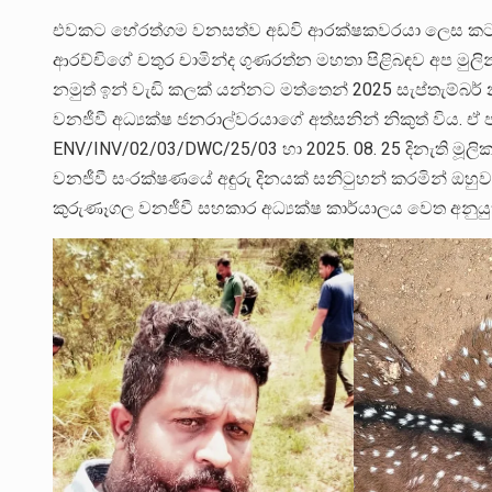
එවකට හේරත්ගම වනසත්ව අඩවි ආරක්ෂකවරයා ලෙස කටයු
ආරච්චිගේ චතුර චාමින්ද ගුණරත්න මහතා පිළිබඳව අප මුල
නමුත් ඉන් වැඩි කලක් යන්නට මත්තෙන් 2025 සැප්තැම්බර් 
වනජීවී අධ්‍යක්ෂ ජනරාල්වරයාගේ අත්සනින් නිකුත් විය. ඒ ප
ENV/INV/02/03/DWC/25/03 හා 2025. 08. 25 දිනැති මූලි
වනජීවී සංරක්ෂණයේ අඳුරු දිනයක් සනිටුහන් කරමින් ඔහ
කුරුණෑගල වනජීවී සහකාර අධ්‍යක්ෂ කාර්යාලය වෙත අනුයුක