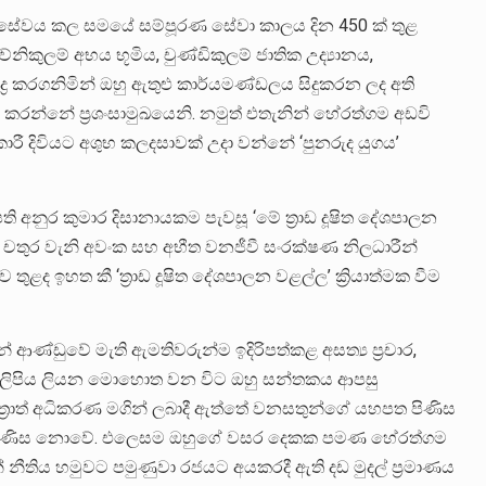
ව සේවය කල සමයේ සම්පූරණ සේවා කාලය දින 450 ක් තුළ
ිකුලම් අභය භූමිය, චුණ්ඩිකුලම් ජාතික උද්‍යානය,
්‍ර කරගනිමින් ඔහු ඇතුළු කාර්යමණ්ඩලය සිදුකරන ලද අති
 කරන්නේ ප්‍රශංසාමුඛයෙනි. නමුත් එතැනින් හේරත්ගම අඩවි
ී දිවියට අශුභ කලදසාවක් උදා වන්නේ ‘පුනරුද යුගය’
අනුර කුමාර දිසානායකම පැවසූ ‘මේ ත්‍රාඩ දූෂිත දේශපාලන
ී චතුර වැනි අවංක සහ අභීත වනජීවී සංරක්ෂණ නිලධාරීන්
ද ඉහත කී ‘ත්‍රාඩ දූෂිත දේශපාලන වළල්ල’ ක්‍රියාත්මක වීම
ආණ්ඩුවේ මැති ඇමතිවරුන්ම ඉදිරිපත්කළ අසත්‍ය ප්‍රචාර,
 ලිපිය ලියන මොහොත වන විට ඔහු සන්තකය ආපසු
ත්‍රාත් අධිකරණ මගින් ලබාදී ඇත්තේ වනසතුන්ගේ යහපත පිණිස
ව පිණිස නොවේ. එලෙසම ඔහුගේ වසර දෙකක පමණ හේරත්ගම
නීතිය හමුවට පමුණුවා රජයට අයකරදී ඇති දඩ මුදල් ප්‍රමාණය