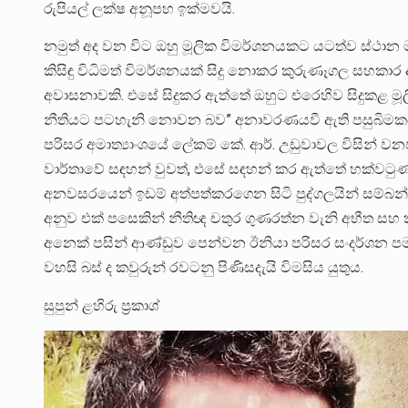
රුපියල් ලක්ෂ අනූපහ ඉක්මවයි.
නමුත් අද වන විට ඔහු මූලික විමර්ශනයකට යටත්ව ස්ථාන මා
කිසිඳු විධිමත් විමර්ශනයක් සිදු නොකර කුරුණෑගල සහකාර 
අවාසනාවකි. එසේ සිදුකර ඇත්තේ ඔහුට එරෙහිව සිදුකළ මූලි
නීතියට පටහැනි නොවන බව” අනාවරණයවී ඇති පසුබිමකය
පරිසර අමාත්‍යාංශයේ ලේකම් කේ. ආර්. උඩුවාවල විසින් ව
වාර්තාවේ සඳහන් වුවත්, එසේ සඳහන් කර ඇත්තේ හක්වටුණ
අනවසරයෙන් ඉඩම් අත්පත්කරගෙන සිටි පුද්ගලයින් සම
අනුව එක් පසෙකින් නීතිඥ චතුර ගුණරත්න වැනි අභීත සහ 
අනෙක් පසින් ආණ්ඩුව පෙන්වන ඊනියා පරිසර සංදර්ශන ප
වහසි බස් ද කවුරුන් රවටනු පිණිසදැයි විමසිය යුතුය.
සුපුන් ළහිරු ප්‍රකාශ්