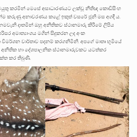
තු කරමින් මෙසේ අසාධාරණයට ලක්වූ නීතිඥ කොඩිසිංහ
ින්ම කරුණු අනාවරණය කළේ ඉකුත් වසරේ ජූනි මස අගදී ය.
නමවැනි දාතමින් ඔහු අනීතිකව ස්ථානමාරු කිරීමේ ලිපිය
රිසර අමාත්‍යාංශය මගින් සිදුකරන ලද අංක
ක විමර්ශන වාර්තාව පදනම් කරගනිමිනි. අපගේ මාතෘ භූමියේ
ුව අනීතික හා දේශපාලනික ස්ථානමාරුවකට යටත්කර
්ත කර තිබුණි.