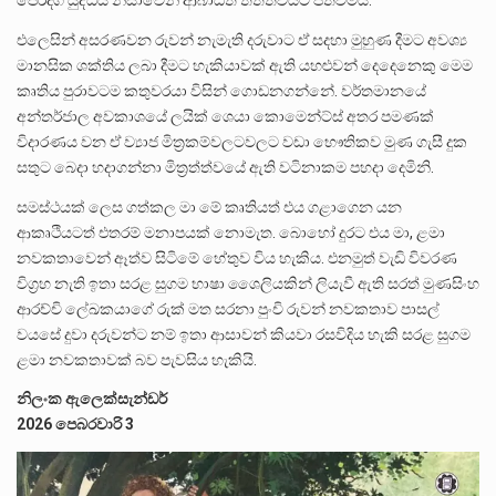
පෙරදිග යුද්ධය නිසාවෙන් ආබාධිත තත්ත්වයට පත්වීමයි.
එලෙසින් අසරණවන රුවන් නැමැති දරුවාට ඒ සදහා මුහුණ දීමට අවශ්‍ය
මානසික ශක්තිය ලබා දීමට හැකියාවක් ඇති යහළුවන් දෙදෙනෙකු මෙම
කෘතිය පුරාවටම කතුවරයා විසින් ගොඩනගන්නේ. වර්තමානයේ
අන්තර්ජාල අවකාශයේ ලයික් ශෙයා කොමෙන්ට්ස් අතර පමණක්
විදාරණය වන ඒ ව්‍යාජ මිත්‍රකම්වලටවලට වඩා භෞතිකව මුණ ගැසී දුක
සතුට බෙදා හදාගන්නා මිත්‍රත්ත්වයේ ඇති වටිනාකම පහදා දෙමිනි.
සමස්ථයක් ලෙස ගත්කල මා මේ කෘතියත් එය ගළාගෙන යන
ආකෘථියටත් එතරම් මනාපයක් නොමැත. බොහෝ දුරට එය මා, ළමා
නවකතාවෙන් ඈත්ව සිටිමේ හේතුව විය හැකිය. එනමුත් වැඩි විවරණ
විග්‍රහ නැති ඉතා සරළ සුගම භාෂා ශෛලියකින් ලියැවී ඇති සරත් මුණසිංහ
ආරච්චි ලේඛකයාගේ රුක් මත සරනා පුංචි රුවන් නවකතාව පාසල්
වයසේ දුවා දරුවන්ට නම් ඉතා ආසාවන් කියවා රසවිදිය හැකි සරළ සුගම
ළමා නවකතාවක් බව පැවසිය හැකියි.
නිලංක ඇලෙක්සැන්ඩර්
2026 පෙබරවාරි 3