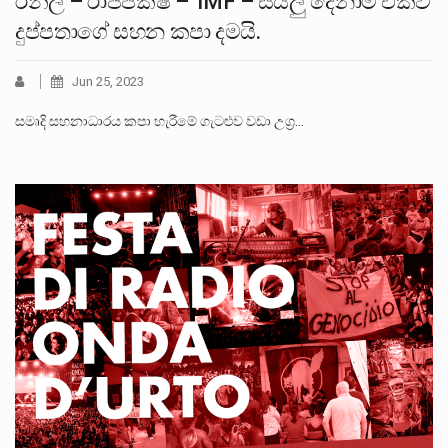
රනිල් – රාජපක්ෂ – IMF – සියලු දෙනාම එක්ව
දුප්පතාගේ සහන කපා දමයි.
Jun 25, 2023
සමෘදි සහනාධාරය කපා හැරීමේ ගැටළුව වඩා උග්‍ර…