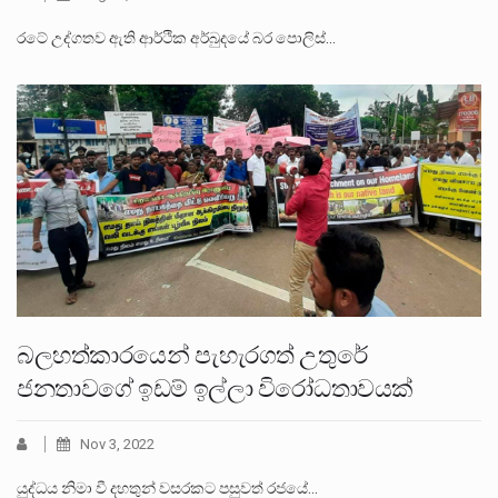
රටේ උද්ගතව ඇති ආර්ථික අර්බුදයේ බර පොලිස්…
බලහත්කාරයෙන් පැහැරගත් උතුරේ
ජනතාවගේ ඉඩම් ඉල්ලා විරෝධතාවයක්
Nov 3, 2022
යුද්ධය නිමා වී දහතුන් වසරකට පසුවත් රජයේ…