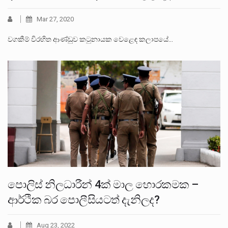
Mar 27, 2020
වගකීම් විරහිත ආණ්ඩුව කටුනායක වෙළෙඳ කලාපයේ…
පොලිස් නිලධාරීන් 4ක් මාල හොරකමක –
ආර්ථික බර පොලීසියටත් දැනිලද?
Aug 23, 2022