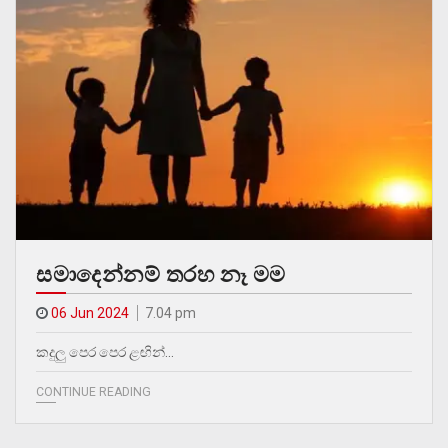
සමාදෙන්නම් තරහ නෑ මම
06 Jun 2024
7.04 pm
කදුලු පෙර පෙර ළඟින්…
CONTINUE READING