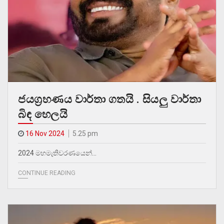
ජයග්‍රහණය වාර්තා ගතයි . සියලු වාර්තා
බිඳ හෙලයි
16 Nov 2024
5.25 pm
2024 මහමැතිවරණයෙන්…
CONTINUE READING