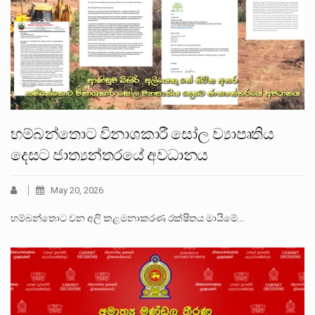
හම්බන්තොට විනාශකාරී සෝල ව්‍යාපෘතිය
දෙසට ජාත්‍යන්තරයේ අවධානය
May 20, 2026
හම්බන්තොට වන අලි කළමනාකරණ රක්ෂිතය මායිමේ…