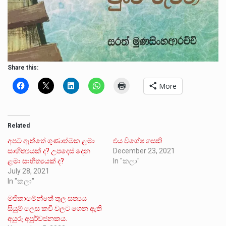
Share this:
More
Related
අපට ඇත්තේ ගුණාත්මක ළමා
එය විශේෂ ගසකි
සාහිත්‍යයක් ද? උපදෙස් දෙන
December 23, 2021
ළමා සාහිත්‍යයක් ද?
In "කලා"
July 28, 2021
In "කලා"
මජිකාමේන්තේ තුල සත්‍යය
සියුම් ලෙස කවි වලට ගෙන ඇති
අයුරු අපූර්වජනකය.