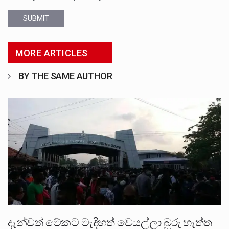
SUBMIT
MORE ARTICLES
BY THE SAME AUTHOR
දැන්වත් මේකට මැදිහත් වෙයල්ලා බූරු හැත්ත