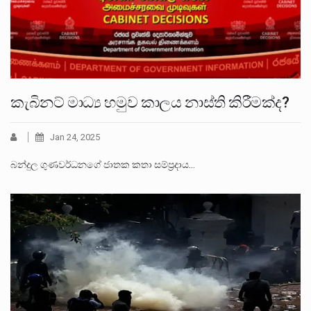
කැබිනට් මාධ්‍ය හමුව කාලය නාස්ති කිරීමක්ද?
Jan 24, 2025
බන්දුල ගුණවර්ධනගේ ජාතක කතා සම්ප්‍රදාය…