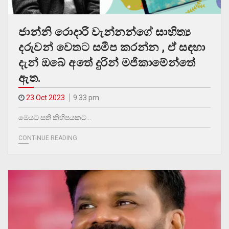
ජාන්නි රොදාරි වැන්නන්ගේ සාහිත්‍ය
දරුවන් වෙතට සමීප කරන්න , ඒ සඳහා
දැන් ඔබේ අතේ දුරින් මජිකාමේන්තේ
ඇත.
23 Oct 2023
9.33 pm
මෙයට සති කිහිපයකට…
CONTINUE READING