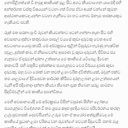
නොපිළිගත්තේ වී නමුදු කෘතියක් මුළ සිට අගට කියවාගෙන යාමේදී එහි
අන්තර්ගත වස්තු විෂයයන් වටහා ගත් විගස ඒවා අයත් වන්නේ කුමන
ආස්ථානයකටද යන්න වටහා ගැනීමට මා හට නොව ඕනෑම පාඪකයකුට
හැකියාව පවති.
රුක් මත සරනා පුංචි රුවන් කියවන්නට පටන් ගන්නා තැන සිට එහි
අවසානය දක්වා කතුවරයා පාසල් වයසේ කුඩා දරුවකු වෙත අපේ
අවධානය යොමු කරයි. මේ අර්ථක්‍රමය තුළින් විසුරුවා හැරණු න්‍යෂ්ටික
පවුල, දුප්පත් කම, ඒ නිසාවෙන්ම අසරණ වු කුඩා දරුවන්, ජීවිතය ජය
ගැනුමට ඒ දරුවන් දරනා උත්සහය මෙ කෘතියේ යටිපෙළ දිවෙන
කතාවයි. එහි මතුපිට දුප්පත්කම ජයගැනුමට වෙර වීර්යය දරණ කුඩා
දරුවකු, ඔහු වටා රොක් වන තවත් ළමා චරිත ද්විත්ත්වයක්, ඔවුන් එක්ව
තම යාලුවාගේ දිවිපෙවත සාර්ථක කිරීමට දරනු ලබන ළමා උත්සහයන්
වැනි අපි එදිනෙදා දන්නා කියවා තිබෙන දැක තිබෙන සරළ සාමන්‍ය
සිදුවීම්වලින් මේ කෘතිය සමන්විතය.
මෙහි අවසානයේදි මේ අර්ථක්‍රමය විසින් වපුරණ සිහින ලෝකය
ජයගැනුමට විදේශගත වී තම ශ්‍රමය කදුළු දහදිය බවට පරිවර්ථනය කරනු
ලැබු සුවහසක් දෙමව්පියන්ට උරුම වන ඒ කඨෝර අත්දැකීමටද මේ
කෘතියේ ප්‍රධාන ළමා චරිතය වන රුවන්ගේ මවටත් සිදුවෙයි. එනම් මැද