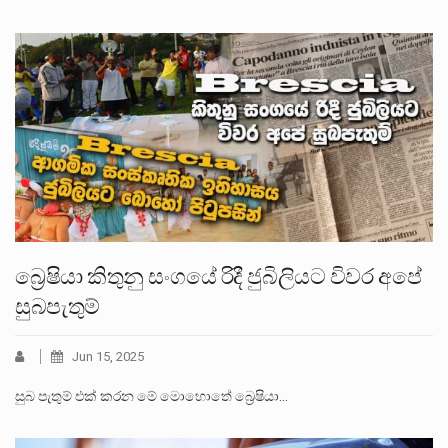
බ්‍රෙෂියා කිතුනු සංගයේ රිදී ජුබිලියට විවර අපේ
සුබපැතුම්
Jun 15, 2025
සුබ පැතුම් එක් කරන මේ මොහොතේ බ්‍රෙෂියා…