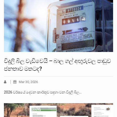
විදුලි බිල වැඩිවෙයි – බාල ගල් අඟුරුවල පාඩුව
ජනතාව මතටද?
Mar 30, 2026
2026 වර්ෂයේ දෙවන කාර්තුව සඳහා වන විදුලි බිල…