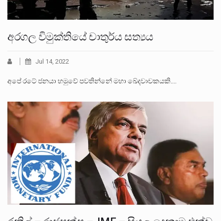
අරගල විමුක්තියේ චාතුර්ය සත්‍යය
Jul 14, 2022
අපේ රටේ ජනයා හමුවේ පවතින්නේ මහා ඛේදවාචකයකි.…