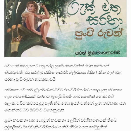
පසුගිය මැයි මස 31 දිනෙන් අවසන් වූ වසර තුළ ලොව පුරා විවිධ තනතුරු නාම වලින්…
මේ, දන්නා හඳුනන ලියන්නකුගේ නන්නාඳුනන අඩවියක සැරිසරා ලද ආස්වාදනීය මොහොතක සිංහාවලෝකනයකි .කෙටි කවියක දිගු බර…
වත්මන් ආණ්ඩුවේ ප්‍රධාන පාර්ශවකරුවා වන ජනතා විමුක්ති පෙරමුණේ කාලයක පටන් තිබුණු ප්‍රධාන සටන් පාඨයක් වූවේ…
බොහෝ කාලයකට පසු සරල සුගම භාෂාවකින් රචිත කෘතියක්
කියව්වෙමි. එය සරත් මුණසිංහ ආරච්චි ලේඛකයා විසින් රචිත රුක් මත
සරනා පුංචි රුවන් නවකතාවයි.
නවකතාවේ නම දුටු පමණින් ඔබට එය වර්ගීකරණය කල යුතු ස්ථානය
ගැන අවබෝධයක් එන්නට ඇතැයි සිතමි. නම පමණක් නොව එහි
අලංකාර පිට කවරය දුටු සැණින්ම මෙය අයත් වන්නේ ළමා නවකතා යන
ගොන්නට බව ඔබට වැටහෙනු ඇත.
ළමා නවකතා සහ යොවුන් නවකතා ලෙසින් වර්ගීකරණයක් තිබේ.
පුද්ගලිකව මා එවැනි වර්ගීකරණයන්හි නිර්ණායක ඉස්මුදුනින්