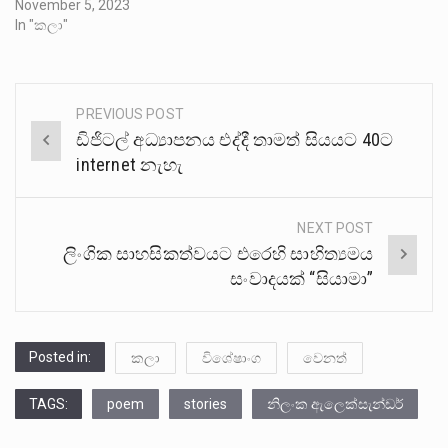
November 5, 2023
In "කලා"
PREVIOUS POST
Post
ඩිජිටල් අධ්‍යාපනය එද්දී තාමත් සියයට 40ට
navigation
internet නැහැ
NEXT POST
ලිංගික සාහසිකත්වයට එරෙහි සාහිත්‍යමය
සංවාදයක් “සියාමා”
Posted in:
කලා
විශේෂාංග
වෙනත්
TAGS:
poem
stories
නිලංක ඇලෙක්සැන්ඩර්