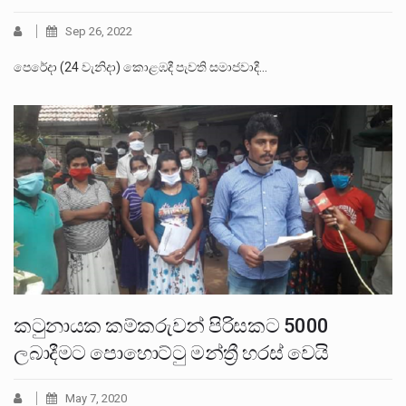
Sep 26, 2022
පෙරේදා (24 වැනිදා) කොළඹදී පැවති සමාජවාදී…
කටුනායක කම්කරුවන් පිරිසකට 5000
ලබාදීමට පොහොට්ටු මන්ත්‍රී හරස් වෙයි
May 7, 2020