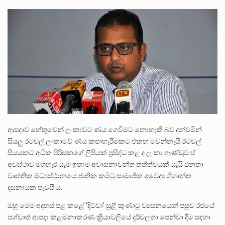
ලාල් කාන්ත ඇමතිවරයා අධිකරණ විනිශ්චයකාරවරුන්ගේ විශ්‍රාම යෑමේ වයස සම්බන්ධයෙන් නිහඬව සිටින ලෙස තමාට දැනුම් දුන්…
2011 වසරේදී දේශපාලන හා මානව හිමිකම් ක්‍රියාකාරීන් වන ලලිත්කුමාර් වීරරාජ් සහ කුගන් මුරුගානන්දන් යාපනයේදී අතුරුදන්…
ගොවියන්ගේ ප්‍රශ්න, ධීවරයන්ගේ ප්‍රශ්න, සෞඛය ප්‍රශ්න, වැටු ප්‍ර්ශ්න, රැකියා විරහිත ප්‍රශ්න මේ සියලු ප්‍රශ්නවලට තනි…
ආපදාව හේතුවෙන් ලංකාවට ණය ගෙවීමට නොහැකි බව දන්වමින්
සියලු රටවල් ලංකාවේ ණය කපාහැරීමකට එකඟ වෙන්නැයි රටවල්
සියයකට අධික පිරිසකගේ ලිපියක් ප්‍රසිද්ධ කළ ද ලංකා ආණ්ඩුව ඒ
අවස්ථාව මගහැර යැම ඉතාම අවාසනාවන්ත තත්ත්වයක් යැයි ජනතා
වෘත්තික මධ්‍යස්ථානයේ ජාතික කමිටු සාමාජික වෛද්‍ය ගිශාන්ත
දසනායක පැවසී ය.
ඔහු මෙම අදහස් පළ කළේ ‘දිට්වා’ සුළි කුණාටු ව්‍යසනයෙන් පසුව රජයේ
පශ්චාත් ආපදා කළමනාකරණ ක්‍රියාවලියේ දුර්වලතා පෙන්වා දීම සඳහා