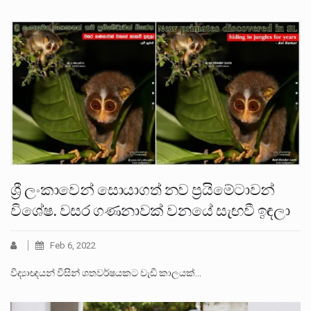
ශ්‍රී ලංකාවෙන් සොයාගත් නව ප්‍රයිමේටාවන්
විශේෂ. වසර ගණනාවක් වනයේ සැඟවී ඉඳලා
Feb 6, 2022
විද්‍යාඥයන් විසින් ශතවර්ෂයකට වැඩි කාලයක්…