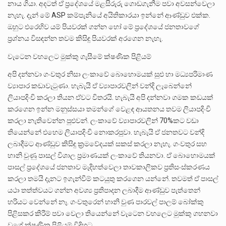
නාය ගියා. අදටත් ඒ ප්‍රදේශයේ මළසිරුරු ගොඩගැනීම පවා අවසන්වෙලා
නැහැ. දැන් මේ ASP කම්පැනියේ අයිතිකාරයා ඉන්නේ ආණ්ඩුව එක්ක.
ඔහුට එරෙහිව යම් පියවරක් ගන්න හෝ මේ ප්‍රදේශයේ ජනතාවගේ
ප්‍රශ්නය විසඳන්න තවම කිසිඳු පියවරක් අරගෙන නැහැ.
වැටෙන වහලෙට මුක්කු ගැසීමේ ක්ෂණික පිළියම්
අපි දන්නවා ගංවතුර නිසා ලංකාවේ බොහොමයක් සුළු හා මධ්‍යපරිමාණ
ව්‍යාපාර කඩාවැටුණා. හැබැයි ඒ ව්‍යාපාරවලින් වන්දි ලැබෙන්නේ
ලියාපදිංචි කරලා තියන ඒවට විතරයි. හැබැයි අපි දන්නවා ගමක කඩයක්
කරගෙන ඉන්න මනුස්සයා තමන්ගේ වෙළඳ ආයතනය තවම ලියාපදිංචි
කරලා නැතිවෙන්න පුළුවන්. ලංකාවේ ව්‍යාපාරවලින් 70%කට වඩා
තියෙන්නේ එහෙම ලියාපදිංචි නොකරපුවා. හැබැයි ඒ ජනතවට වන්දි
ලබාදීමට ආණ්ඩුව කිසිඳු ක්‍රමවේදයක් සකස් කරලා නැහැ. ගංවතුර සහ
හානි වුණු පාසල් විශාල ප්‍රමාණයක් ලංකාවේ තියනවා. ඒ බොහොමයක්
පාසල් ප්‍රදේශයේ ජනතාව මැදිහත්වෙලා තාවකාලිකව ප්‍රතිසංස්කරණය
කරලා තමයි දැනට ඉගැන්වීම් කටයුතු කරගෙන යන්නේ. තවමත් ඒ පාසල්
යථා තත්ත්වයට ගන්න අවශ්‍ය ප්‍රතිපාදන ලබාදීම ආණ්ඩුව පැත්තෙන්
හරියට වෙන්නේ නෑ. ගංවතුරෙන් හානි වුණ පාරවල් පාලම් බෝක්කු
පිළිසකර කිරීම් පවා වෙලා තියෙන්නේ වැටෙන වහලෙට මුක්කු ගහනවා
වගේ ක්ෂණික පිළියම් විදිහට.