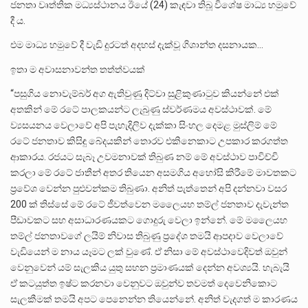
ජනතා වෘත්තික මධ්‍යස්ථානය ඊයේ (24) කැඳවා තිබූ විශේෂ මාධ්‍ය හමුවේ
දී ය.
එම මාධ්‍ය හමුවේ දී වැඩි දුරටත් අදහස් දැක්වූ ගිශාන්ත දසනායක…
ඉතා ම අවාසනාවන්ත තත්ත්වයක්
“පසුගිය නොවැම්බර් අග ඇතිවුණු දිට්වා සුළිකුණාටුව කියන්නේ එක්
අතකින් මේ රටේ පාලකයන්ට ලැබුණු ස්වර්ණමය අවස්ථාවක්. මේ
ව්‍යසයනය වෙලාවේ අපි පැහැදිලිව දැක්කා සිංහල දෙමළ මුස්ලිම් මේ
රටේ ජනතාව කිසිඳු බේදයකින් තොරව එකිනෙකාට උපකාර කරගත්ත
ආකාරය. රජයට සැබෑ උවමනාවක් තිබුණ නම් මේ අවස්ථාව පාවිච්චි
කරලා මේ රටේ ජාතීන් අතර තියෙන අසමගිය අහෝසි කිරීමේ මාවතකට
ප්‍රවේශ වෙන්න පුළුවන්කම තිබුණා. අනිත් පැත්තෙන් අපි දන්නවා වසර
200 ක් තිස්සේ මේ රටේ ජීවත්වෙන මලෛයහ තම්ල් ජනතාව දැවැන්ත
පීඩාවකට සහ අසාධාරණයකට ගොදුරු වෙලා ඉන්නේ. මේ මලෛයහ
තම්ල් ජනතාවගේ ලයිම් නිවාස තිබුණු ප්‍රදේශ තමයි ආපදාව වෙලාවේ
වැඩියෙන් ම නාය යෑමට ලක් වුණේ. ඒ නිසා මේ අවස්ථාවෙදිවත් ඔවුන්
වෙනුවෙන් යම් සැලකිය යුතු සහන ප්‍රමාණයක් දෙන්න අවශ්‍යයි. හැබැයි
ඒ කටයුත්ත ඉෂ්ට කරනවා වෙනුවට ඔවුන්ව තවමත් දෙවෙනිකොට
සැලකීමක් තමයි අපට පෙනෙන්න තියෙන්නේ. අනිත් වැදගත් ම කාරණය