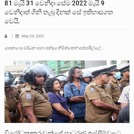
81 මැයි 31 වෙනිදා සේම 2022 මැයි 9
වෙනිදාත් ගිනි තැබූ දිනක් සේ ඉතිහාසගත
වෙයි.
May 29, 2022
යාපනය සංවර්ධන සභා ඡන්දය නිමිත්තෙන් අප්පාපිල්ලේ…
විරෝධතාකරුවන්ගේ සාධරණ ඉල්ලිම්වලට