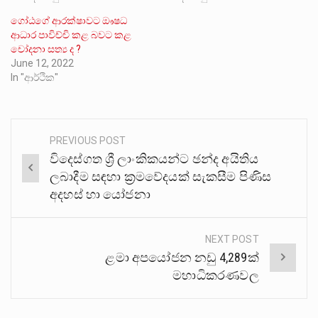
ගෝඨගේ ආරක්ෂාවට ඖෂධ
ආධාර පාවිච්චි කළ බවට කළ
චෝදනා සත්‍ය ද ?
June 12, 2022
In "ආර්ථික"
PREVIOUS POST
Post
විදෙස්ගත ශ්‍රී ලාංකිකයන්ට ඡන්ද අයිතිය
navigation
ලබාදීම සඳහා ක්‍රමවේදයක් සැකසීම පිණිස
අදහස් හා යෝජනා
NEXT POST
ළමා අපයෝජන නඩු 4,289ක්
මහාධිකරණවල