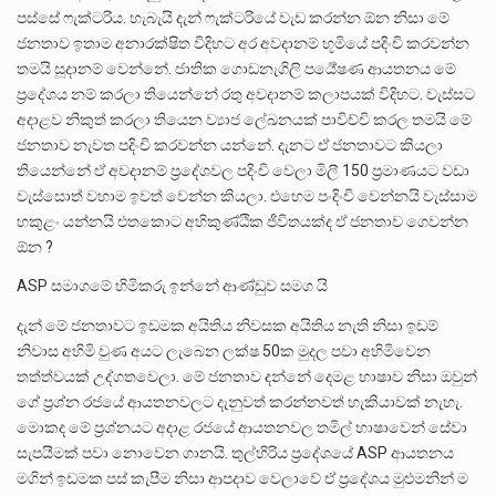
පස්සේ ෆැක්ටරිය. හැබැයි දැන් ෆැක්ටරියේ වැඩ කරන්න ඕන නිසා මේ
ජනතාව ඉතාම අනාරක්ෂිත විදිහට අර අවදානම් භූමියේ පදිංචි කරවන්න
තමයි සූදානම් වෙන්නේ. ජාතික ගොඩනැගිලි පර්‍යේෂණ ආයතනය මේ
ප්‍රදේශය නම් කරලා තියෙන්නේ රතු අවදානම් කලාපයක් විදිහට. වැස්සට
අදාළව නිකුත් කරලා තියෙන ව්‍යාජ ලේඛනයක් පාවිච්චි කරල තමයි මේ
ජනතාව නැවත පදිංචි කරවන්න යන්නේ. දැනට ඒ ජනතාවට කියලා
තියෙන්නේ ඒ අවදානම් ප්‍රදේශවල පදිංචි වෙලා මිලී 150 ප්‍රමාණයට වඩා
වැස්සොත් වහාම ඉවත් වෙන්න කියලා. එහෙම පංදිංචි වෙන්නයි වැස්සාම
හකුළං යන්නයි එතකොට අහිකුණ්ඨික ජීවිතයක්ද ඒ ජනතාව ගෙවන්න
ඕන ?
ASP සමාගමේ හිමිකරු ඉන්නේ ආණ්ඩුව සමග යි
දැන් මේ ජනතාවට ඉඩමක අයිතිය නිවසක අයිතිය නැති නිසා ඉඩම්
නිවාස අහිමි වුණ අයට ලැබෙන ලක්ෂ 50ක මුදල පවා අහිමිවෙන
තත්ත්වයක් උද්ගතවෙලා. මේ ජනතාව දන්නේ දෙමළ භාෂාව නිසා ඔවුන්
ගේ ප්‍රශ්න රජයේ ආයතනවලට දැනුවත් කරන්නවත් හැකියාවක් නැහැ.
මොකද මේ ප්‍රශ්නයට අදාළ රජයේ ආයතනවල තමිල් භාෂාවෙන් සේවා
සැපයීමක් පවා නොවෙන ගානයි. තුල්හිරිය ප්‍රදේශයේ ASP ආයතනය
මගින් ඉඩමක පස් කැපීම නිසා ආපදාව වෙලාවේ ඒ ප්‍රදේශය මුළුමනින් ම