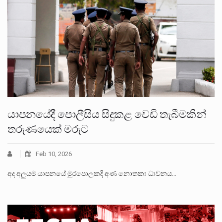
යාපනයේදී පොලීසිය සිදුකළ වෙඩි තැබීමකින්
තරුණයෙක් මරුට
Feb 10, 2026
අද අලුයම යාපනයේ මුරපොලකදී අණ නොතකා ධාවනය…