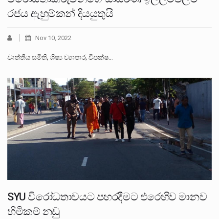
රජය ඇහුම්කන් දියයුතුයි
Nov 10, 2022
වෘත්තීය සමිති, ශිෂ්‍ය ව්‍යාපාර, විපක්ෂ…
SYU විරෝධතාවයට පහරදීමට එරෙහිව මානව
හිමිකම් නඩු