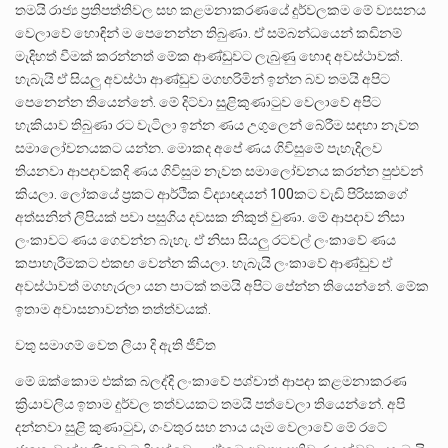
තමයි රාජ්‍ය ප්‍රතිපත්තිවල සහ කළමනාකරණයේ දුර්වලකම මේ ව්‍යසනය
වෙලාවේ හොඳින් ම පෙනෙන්න තිබුණා. ඒ සම්බන්ධයෙන් කඩිනම්
මැදිහත් වීමක් කරන්නත් මේක ආණ්ඩුවට ලැබුණු හොඳ අවස්ථාවක්.
හැබැයි ඒ සියලු අවස්ථා ආණ්ඩුව මගහරිමින් ඉන්න බව තමයි අපිට
පෙනෙන්න තියෙන්නේ. මේ දිට්වා සුළිකුණාටුව වෙලාවේ අපිට
හැකියාව තිබුණා රට වැටිලා ඉන්න ණය උගුලෙන් බේරීම සඳහා නැවත
සමාලෝචනයකට යන්න. මොකද අපේ ණය ගිවිසුමේ පැහැදිලව
තියනවා ආපදාවකදි ණය ගිවිසුම නැවත සමාලෝචනය කරන්න පුළුවන්
කියලා. ලෝකයේ ප්‍රකට ආර්ථික විද්‍යාඥයන් 100කට වැඩි පිරිසකගේ
අත්සනින් ලිපියක් පවා පසුගිය දවසක නිකුත් වුණා. මේ ආපදාව නිසා
ලංකාවට ණය ගෙවන්න බැහැ. ඒ නිසා සියලු රටවල් ලංකාවේ ණය
කපාහැරීමකට එකඟ වෙන්න කියලා. හැබැයි ලංකාවේ ආණ්ඩුව ඒ
අවස්ථාවත් මගහැරලා යන පාටක් තමයි අපිට පේන්න තියෙන්නේ. මේක
ඉතාම අවාසනාවන්ත තත්ත්වයක්.
වතු සමාගම් වෙත ලියා දි ඇති ජීවිත
මේ ඔක්කොම එක්ක බලද්දි ලංකාවේ පශ්චාත් ආපදා කළමනාකරණ
ක්‍රියාවලිය ඉතාම දුර්වල තත්වයකට තමයි පත්වෙලා තියෙන්නේ. අපි
දන්නවා සුළි කුණාටුව, ගංවතුර සහ නාය යෑම වෙලාවේ මේ රටේ