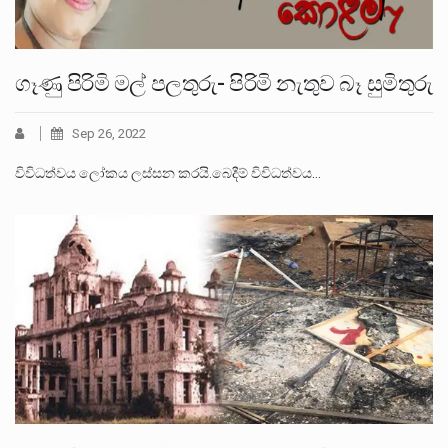
ගෑණු පිරිමි මල් පලතුරු- පිරිමි නැතුව බෑ සුමිතුරු
Sep 26, 2022
විවිධත්වය ලෝකය ලස්සන කරයි.බෙදීම් විවිධත්වය…