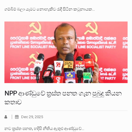
ගම්බිම් බලා යෑමට නොහැකිව රැඳී සිටින කටුනායක…
NPP ආණ්ඩුවේ ත්‍රස්ත පනත ගැන පුබුදු කියන
කතාව
Dec 29, 2025
නව ත්‍රස්ත පනත, හදිසි නීතිය ඇතුළු ආණ්ඩුවේ…