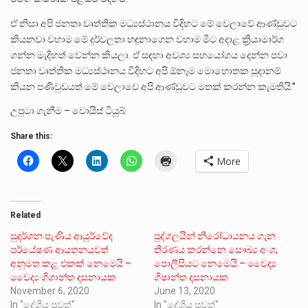
ඒ නිසා අපි ජනතා වෘත්තික මධ්‍යස්ථානය විදිහට මේ වෙලාවේ ආණ්ඩුවට
කියනවා වහාම මේ දුර්වලතා හඳුනාගෙන වහාම මීට අදාළ ක්‍රියාමාර්ග
ගන්න මැදිහත් වෙන්න කියලා. ඒ සඳහා අවශ්‍ය සහයෝගය දෙන්න පවා
ජනතා වෘත්තික මධ්‍යස්ථානය විදිහට අපි ඕනෑම මොහොතක සූදානම්
කියන පණිවුඩයත් මේ වෙලාවෙ අපි ආණ්ඩුවට මතක් කරන්න කැමතියි.”
උපුටා ගැනීම – වොයිස් ටියුබ්
Share this:
More
Related
සුදර්ශන පැණිය ආයුර්වේද
පුද්ගලයින් නිරෝධායනය ගැන
පර්යේෂණ ආයතනයවත්
තීරණය කරන්නෙ සෞඛ්‍ය අංශ,
අනුමත කළ එකක් නෙමෙයි –
පොලීසියට නෙමෙයි – වෛද්‍ය
වෛද්‍ය ගිශාන්ත දසනායක
ගිෂාන්ත දසනායක
November 6, 2020
June 13, 2020
In "දේශීය පුවත්"
In "දේශීය පුවත්"