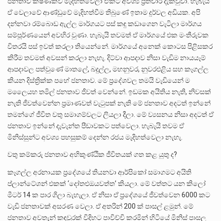
ජනතාව ක්ෂණිකව මැදිහත්වෙලා ඒකට අවශ්‍ය ප්‍රතිචාර දැක්වුවා. හැබැයි
ඒ වෙලාවේ ආණ්ඩුවේ මැදිහත්වීම තිබුණේ ඉතාම දුර්වල අඩියක. අපි
දන්නවා රම්බොඩ ඇල්ල මාර්ගයට පස් කඳු කඩාගෙන වැටිලා මාර්ගය
සම්පූර්ණයෙන් අවහිර වුණා. හැබැයි තවමත් ඒ මාර්ගයේ එක මංතීරුවක
විතරයි පස් ඉවත් කරලා තියෙන්නේ. මාර්ගයේ අනෙක් කොටස පිළිසකර
කිරීම තවමත් අවසන් කරලා නැහැ. දිට්වා ආපදාව නිසා වැඩිම නායයෑම්
ආපදාවල පත්වුණේ මාතලේ, බදුල්ල, මහනුවර, නුවරඑළිය සහ කෑගල්ල
කියන දිස්ත්‍රික්ක පහේ ජනතාව. මේ ප්‍රදේශවල තමයි වැඩියෙන් ම
මලෛයහ තමිල් ජනතාව ජීවත් වෙන්නේ. ඉඩමක අයිතිය නැති, නිවසක්
නැති ජීවත්වෙන්න ප්‍රමාණවත් වැටුපක් නැති මේ ජනතාව අදටත් ඉන්නේ
තමන්ගේ ජීවිත වතු සමාගම්වලට ලියලා දීලා. මේ ව්‍යසනය නිසා අදටත් ඒ
ජනතාව ඉන්නේ දැවැන්ත පීඩාවකට පත්වෙලා. හැබැයි තවම ඒ
මිනිස්සුන්ට අවශ්‍ය පහසුකම් දෙන්න රජය මැදිහත්වෙලා නැහැ.
වතු කම්කරු ජනතාව අහිකුණ්ඨික ජීවිතයක් ගත කළ යුතු ද?
කෑගල්ල අරනායක ප්‍රදේශයේ තියනවා ආර්පිකෝ සමාගමට අයිති
ප්ලාන්ටේශන් එකක් ‘දෝතළුඔයවත්ත’ කියලා. මේ වත්තට යන කිලෝ
මීටර් 14 ක පාර ගිලා බැහැලා. ඒ නිසා ඒ ප්‍රදේශයේ ජීවත්වෙන 6000 කට
වැඩි ජනතාවක් අසරණ වෙලා. ඒ අතරින් 200 ක් පාසල් ළමුන්. මේ
ජනතාව අවතැන් කඳවුරක් විදිහට පාවිච්චි කරමින් හිටියේ මිනිස් පාසල