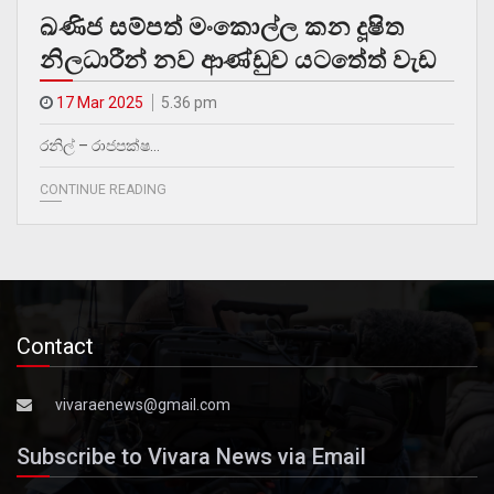
ඛණිජ සම්පත් මංකොල්ල කන දූෂිත
නිලධාරීන් නව ආණ්ඩුව යටතේත් වැඩ
17 Mar 2025
5.36 pm
රනිල් – රාජපක්ෂ…
CONTINUE READING
Contact
vivaraenews@gmail.com
Subscribe to Vivara News via Email