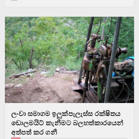
ලංවා සමාගම ඉලුක්පැලැස්ස රක්ෂිතය
ඩොලමයිට් කැනීමට බලහත්කාරයෙන්
අත්පත් කර ගනී