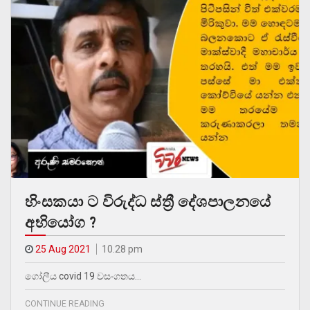
හිංසකයා ට විරුද්ධ ස්ත්‍රී දේශපාලනයේ
අභියෝග ?
25 Aug 2021
10.28 pm
ගෝලීය covid 19 වසංගතය…
CONTINUE READING