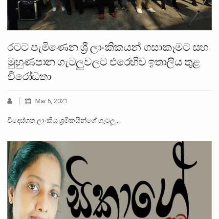
රටට පැමිණෙන ශ්‍රී ලාංකිකයන් ගසාකෑමට සහ
මුහුණපාන ගැටලුවලට එරෙහිව ඉතාලිය තුළ
විරෝධතා
Mar 6, 2021
විදෙස්ගත ලාංකීය ශ‍්‍රමිකයින්ගේ ගැටලූ…