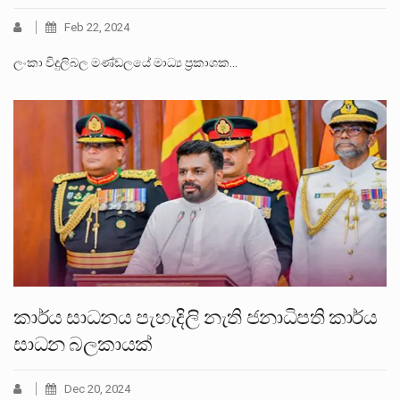
Feb 22, 2024
ලංකා විදුලිබල මණ්ඩලයේ මාධ්‍ය ප්‍රකාශක…
කාර්ය සාධනය පැහැදිලි නැති ජනාධිපති කාර්ය
සාධන බලකායක්
Dec 20, 2024