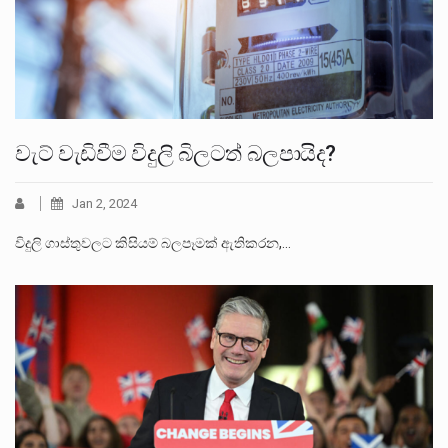
වැට් වැඩිවීම විදුලි බිලටත් බලපායිද?
Jan 2, 2024
විදුලි ගාස්තුවලට කිසියම් බලපෑමක් ඇතිකරන,…