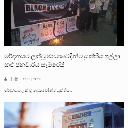
මර්දනයට ලක්වූ මාධ්‍යවේදීන්ට යුක්තිය ඉල්ලා
කළු ජනවාරිය සැමරෙයි
Jan 30, 2025
මර්දනයට ලක් වූ මාධ්‍යවේදීන්ට යුක්තිය…