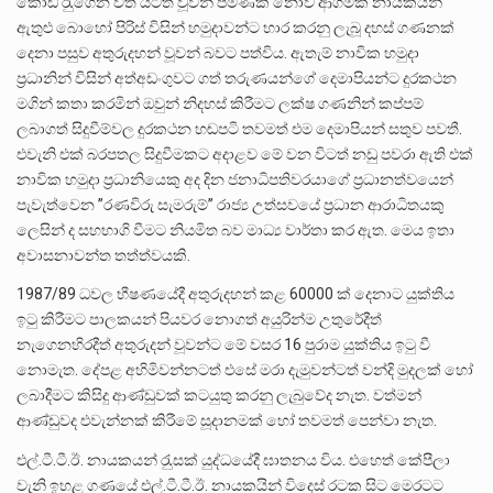
කොඩි රැුගෙන විත් යටත් වූවන් පමණක් නොව ආගමික නායකයන්
ඇතුළු බොහෝ පිරිස් විසින් හමුදාවන්ට භාර කරනු ලැබූ දහස් ගණනක්
දෙනා පසුව අතුරුදහන් වූවන් බවට පත්විය. ඇතැම් නාවික හමුදා
ප‍්‍රධානින් විසින් අත්අඩංගුවට ගත් තරුණයන්ගේ දෙමාපියන්ට දුරකථන
මගින් කතා කරමින් ඔවුන් නිදහස් කිරීමට ලක්ෂ ගණනින් කප්පම්
ලබාගත් සිදුවීම්වල දුරකථන හඬපටි තවමත් එම දෙමාපියන් සතුව පවතී.
එවැනි එක් බරපතල සිදුවීමකට අදාළව මේ වන විටත් නඩු පවරා ඇති එක්
නාවික හමුදා ප‍්‍රධානියෙකු අද දින ජනාධිපතිවරයාගේ ප‍්‍රධානත්වයෙන්
පැවැත්වෙන ”රණවිරු සැමරුම්” රාජ්‍ය උත්සවයේ ප‍්‍රධාන ආරාධිතයකු
ලෙසින් ද සහභාගි වීමට නියමිත බව මාධ්‍ය වාර්තා කර ඇත. මෙය ඉතා
අවාසනාවන්ත තත්ත්වයකි.
1987/89 ධවල භීෂණයේදී අතුරුදහන් කළ 60000 ක් දෙනාට යුක්තිය
ඉටු කිරීමට පාලකයන් පියවර නොගත් අයුරින්ම උතුරේදීත්
නැගෙනහිරදීත් අතුරුදන් වූවන්ට මේ වසර 16 පුරාම යුක්තිය ඉටු වී
නොමැත. දේපළ අහිමිවන්නටත් එසේ මරා දැමුවන්ටත් වන්දි මුදලක් හෝ
ලබාදීමට කිසිදු ආණ්ඩුවක් කටයුතු කරනු ලැබුවේද නැත. වත්මන්
ආණ්ඩුවද එවැන්නක් කිරීමේ සූදානමක් හෝ තවමත් පෙන්වා නැත.
එල්.ටී.ටී.ඊ. නායකයන් රැුසක් යුද්ධයේදී ඝාතනය විය. එහෙත් කේපීලා
වැනි ඉහළ ගණයේ එල්.ටී.ටී.ඊ. නායකයින් විදෙස් රටක සිට මෙරටට