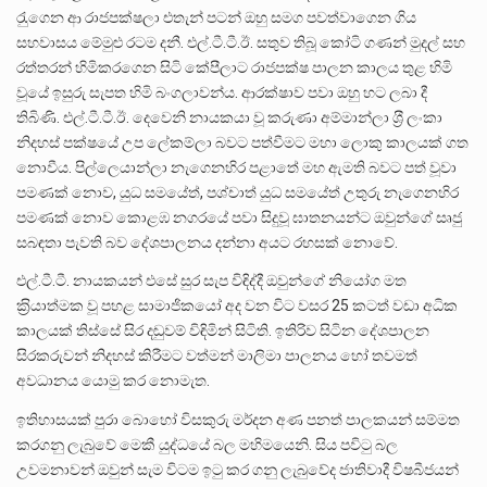
රැුගෙන ආ රාජපක්ෂලා එතැන් පටන් ඔහු සමග පවත්වාගෙන ගිය
සහවාසය මේමුළු රටම දනී. එල්.ටී.ටී.ඊ. සතුව තිබූ කෝටි ගණන් මුදල් සහ
රත්තරන් හිමිකරගෙන සිටි කේපීලාට රාජපක්ෂ පාලන කාලය තුළ හිමි
වූයේ ඉසුරු සැපත හිමි බංගලාවන්ය. ආරක්ෂාව පවා ඔහු හට ලබා දී
තිබිණි. එල්.ටී.ටී.ඊ. දෙවෙනි නායකයා වූ කරුණා අම්මාන්ලා ශ‍්‍රී ලංකා
නිදහස් පක්ෂයේ උප ලේකම්ලා බවට පත්වීමට මහා ලොකු කාලයක් ගත
නොවීය. පිල්ලෙයාන්ලා නැගෙනහිර පළාතේ මහ ඇමති බවට පත් වූවා
පමණක් නොව, යුධ සමයේත්, පශ්චාත් යුධ සමයේත් උතුරු නැගෙනහිර
පමණක් නොව කොළඹ නගරයේ පවා සිදුවූ ඝාතනයන්ට ඔවුන්ගේ සෘජු
සබඳතා පැවති බව දේශපාලනය දන්නා අයට රහසක් නොවේ.
එල්.ටී.ටී. නායකයන් එසේ සුර සැප විඳිද්දී ඔවුන්ගේ නියෝග මත
ක‍්‍රියාත්මක වූ පහළ සාමාජිකයෝ අද වන විට වසර 25 කටත් වඩා අධික
කාලයක් තිස්සේ සිර දඬුවම් විඳිමින් සිටිති. ඉතිරිව සිටින දේශපාලන
සිරකරුවන් නිදහස් කිරීමට වත්මන් මාලිමා පාලනය හෝ තවමත්
අවධානය යොමු කර නොමැත.
ඉතිහාසයක් පුරා බොහෝ විසකුරු මර්දන අණ පනත් පාලකයන් සම්මත
කරගනු ලැබුවේ මෙකී යුද්ධයේ බල මහිමයෙනි. සිය පවිටු බල
උවමනාවන් ඔවුන් සැම විටම ඉටු කර ගනු ලැබුවේද ජාතිවාදී විෂබීජයන්