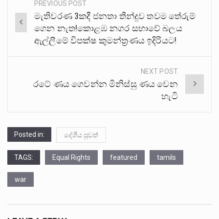
PREVIOUS POST
Post
මැතිවරණ 3කදී ජනතා තීන්දුව තවම තේරුම්
navigation
ගෙන නැත!කොළඹ නගර සභාවේ බලය
ඇල්ලීමේ විපක්ෂ කුමන්ත්‍රණය ඉදිරියට!
NEXT POST
රටේ ණය ගෙවන්න මිනිස්සු ණය වෙන
හැටි
Posted in:
දේශීය පුවත්
TAGS:
Equal Rights
featured
tamils
war