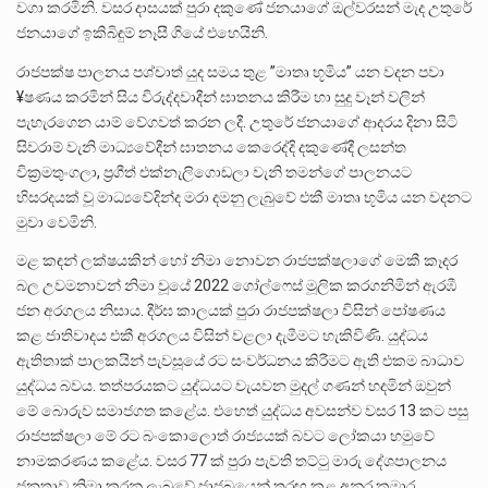
වගා කරමිනි. වසර දාසයක් පුරා දකුණේ ජනයාගේ ඔල්වරසන් මැද උතුරේ
ජනයාගේ ඉකිබිඳුම් නෑසී ගියේ එහෙයිනි.
රාජපක්ෂ පාලනය පශ්චාත් යුද සමය තුළ ”මාතෘ භූමිය” යන වදන පවා
¥ෂණය කරමින් සිය විරුද්දවාදීන් ඝාතනය කිරීම හා සුදු වෑන් වලින්
පැහැරගෙන යාම් වේගවත් කරන ලදී. උතුරේ ජනයාගේ ආදරය දිනා සිටි
සිවරාම් වැනි මාධ්‍යවේදීන් ඝාතනය කෙරෙද්දි දකුණේදී ලසන්ත
වික‍්‍රමතුංගලා, ප‍්‍රගීත් එක්නැලිගොඩලා වැනි තමන්ගේ පාලනයට
හිසරදයක් වූ මාධ්‍යවේදින්ද මරා දමනු ලැබුවේ එකී මාතෘ භූමිය යන වදනට
මුවා වෙමිනි.
මළ කඳන් ලක්ෂයකින් හෝ නිමා නොවන රාජපක්ෂලාගේ මෙකී කෑදර
බල උවමනාවන් නිමා වූයේ 2022 ගෝල්ෆෙස් මූලික කරගනිමින් ඇරඹී
ජන අරගලය නිසාය. දීර්ඝ කාලයක් පුරා රාජපක්ෂලා විසින් පෝෂණය
කළ ජාතිවාදය එකී අරගලය විසින් වළලා දැමීමට හැකිවිණි. යුද්ධය
ඇතිතාක් පාලකයින් පැවසූයේ රට සංවර්ධනය කිරීමට ඇති එකම බාධාව
යුද්ධය බවය. තත්පරයකට යුද්ධයට වැයවන මුදල් ගණන් හදමින් ඔවුන්
මේ බොරුව සමාජගත කළේය. එහෙත් යුද්ධය අවසන්ව වසර 13 කට පසු
රාජපක්ෂලා මේ රට බංකොලොත් රාජ්‍යයක් බවට ලෝකයා හමුවේ
නාමකරණය කළේය. වසර 77 ක් පුරා පැවති තට්ටු මාරු දේශපාලනය
ජනතාව නිමා කරනු ලැබුවේ ජාජබයෙන් තරඟ කළ අනුර කුමාර