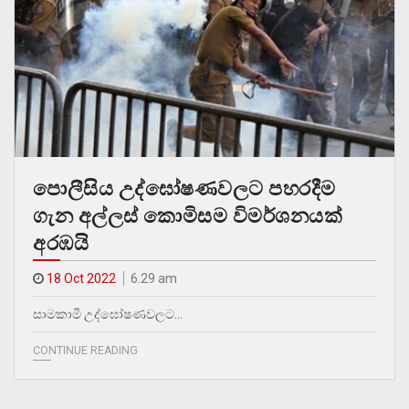
පොලීසිය උද්ඝෝෂණවලට පහරදීම
ගැන අල්ලස් කොමිසම විමර්ශනයක්
අරඹයි
18 Oct 2022
6.29 am
සාමකාමී උද්ඝෝෂණවලට…
CONTINUE READING