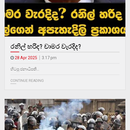
රනිල් හරිද? චාමර වැරදිද?
28 Apr 2025
3.17 pm
හිටපු ජනාධිපති…
CONTINUE READING