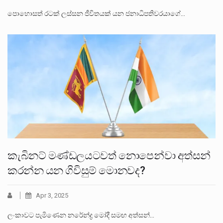
පොහොසත් රටක් ලස්සන ජීවිතයක් යන ජනාධිපතිවරයාගේ…
කැබිනට් මණ්ඩලයටවත් නොපෙන්වා අත්සන්
කරන්න යන ගිවිසුම් මොනවද?
Apr 3, 2025
ලංකාවට පැමිණෙන නරේන්ද්‍ර මෝදී සමඟ අත්සන්…