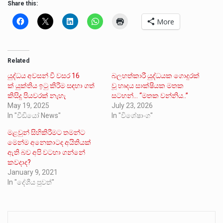
Share this:
More
Related
යුද්ධය අවසන් වී වසර 16
බලහත්කාරී යුද්ධයක ගොදුරක්
ක් යුක්තිය ඉටු කිරීම සඳහා ගත්
වූ හෘදය සාක්ෂියක මතක
කිසිදු පියවරක් නැහැ
සටහන්… “මතක වන්නිය..”
May 19, 2025
July 23, 2026
In "වීඩියෝ News"
In "විශේෂාංග"
මළවුන් සිහිකිරීමට තමන්ට
මෙන්ම අනෙකාටද අයිතියක්
ඇති බව අපි වටහා ගන්නේ
කවදාද?
January 9, 2021
In "දේශීය පුවත්"