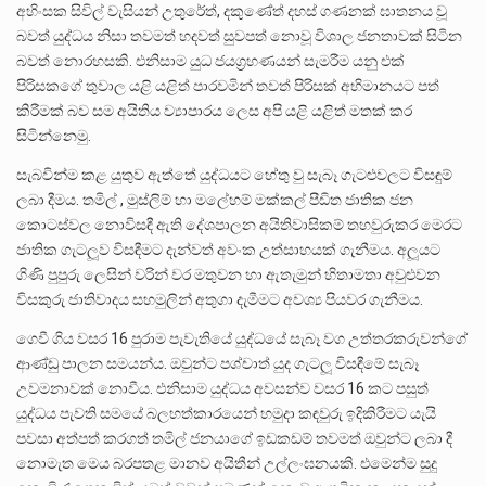
අහිංසක සිවිල් වැසියන් උතුරේත්, දකුණේත් දහස් ගණනක් ඝාතනය වූ
බවත් යුද්ධය නිසා තවමත් හදවත් සුවපත් නොවූ විශාල ජනතාවක් සිටින
බවත් නොරහසකි. එනිසාම යුධ ජයග‍්‍රහණයන් සැමරීම යනු එක්
පිරිසකගේ තුවාල යළි යළිත් පාරවමින් තවත් පිරිසක් අභිමානයට පත්
කිරීමක් බව සම අයිතිය ව්‍යාපාරය ලෙස අපි යළි යළිත් මතක් කර
සිටින්නෙමු.
සැබවින්ම කළ යුතුව ඇත්තේ යුද්ධයට හේතු වු සැබෑ ගැටළුවලට විසඳුම්
ලබා දීමය. තමිල් , මුස්ලිම් හා මලේහම් මක්කල් පීඩිත ජාතික ජන
කොටස්වල නොවිසඳී ඇති දේශපාලන අයිතිවාසිකම් තහවුරුකර මෙරට
ජාතික ගැටලූව විසඳීමට දැන්වත් අවංක උත්සාහයක් ගැනීමය. අලූයට
ගිණි පුපුරු ලෙසින් වරින් වර මතුවන හා ඇතැමුන් හිතාමතා අවුළුවන
විසකුරු ජාතිවාදය සහමුලින් අතුගා දැමීමට අවශ්‍ය පියවර ගැනීමය.
ගෙවී ගිය වසර 16 පුරාම පැවැතියේ යුද්ධයේ සැබෑ වග උත්තරකරුවන්ගේ
ආණ්ඩු පාලන සමයන්ය. ඔවුන්ට පශ්චාත් යුද ගැටලූ විසඳීමේ සැබෑ
උවමනාවක් නොවීය. එනිසාම යුද්ධය අවසන්ව වසර 16 කට පසුත්
යුද්ධය පැවති සමයේ බලහත්කාරයෙන් හමුදා කඳවුරු ඉදිකිරීමට යැයි
පවසා අත්පත් කරගත් තමිල් ජනයාගේ ඉඩකඩම් තවමත් ඔවුන්ට ලබා දී
නොමැත මෙය බරපතළ මානව අයිතීන් උල්ලංඝනයකි. එමෙන්ම සුදු