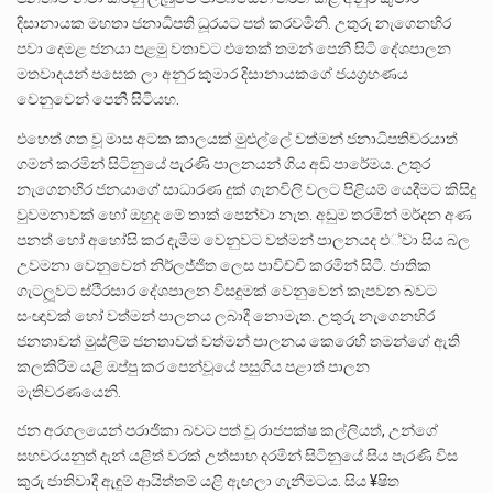
දිසානායක මහතා ජනාධිපති ධූරයට පත් කරවමිනි. උතුරු නැගෙනහිර
පවා දෙමළ ජනයා පළමු වතාවට එතෙක් තමන් පෙනී සිටි දේශපාලන
මතවාදයන් පසෙක ලා අනුර කුමාර දිසානායකගේ ජයග‍්‍රහණය
වෙනුවෙන් පෙනී සිටියහ.
එහෙත් ගත වූ මාස අටක කාලයක් මුළුල්ලේ වත්මන් ජනාධිපතිවරයාත්
ගමන් කරමින් සිටිනුයේ පැරණි පාලනයන් ගිය අඩි පාරේමය. උතුර
නැගෙනහිර ජනයාගේ සාධාරණ දුක් ගැනවිලි වලට පිළියම් යෙදීමට කිසිදු
වුවමනාවක් හෝ ඔහුද මේ තාක් පෙන්වා නැත. අඩුම තරමින් මර්දන අණ
පනත් හෝ අහෝසි කර දැමීම වෙනුවට වත්මන් පාලනයද එ්වා සිය බල
උවමනා වෙනුවෙන් නිර්ලජ්ජිත ලෙස පාවිච්චි කරමින් සිටී. ජාතික
ගැටලූවට ස්ථිරසාර දේශපාලන විසඳුමක් වෙනුවෙන් කැපවන බවට
සංඥාවක් හෝ වත්මන් පාලනය ලබාදී නොමැත. උතුරු නැගෙනහිර
ජනතාවත් මුස්ලිම් ජනතාවත් වත්මන් පාලනය කෙරෙහි තමන්ගේ ඇති
කලකිරීම යළි ඔප්පු කර පෙන්වූයේ පසුගිය පළාත් පාලන
මැතිවරණයෙනි.
ජන අරගලයෙන් පරාජිකා බවට පත් වූ රාජපක්ෂ කල්ලියත්, උන්ගේ
සහචරයනුත් දැන් යළිත් වරක් උත්සාහ දරමින් සිටිනුයේ සිය පැරණි විස
කුරු ජාතිවාදී ඇඳුම් ආයිත්තම් යළි ඇඟලා ගැනීමටය. සිය ¥ෂිත