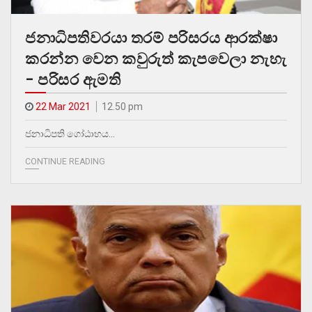
ජනාධිපතිවරයා තරම් පරිසරය ආරක්ෂා
කරන්න වෙන කවුරුත් කැපවෙලා නැහැ
– පරිසර ඇමති
22 Mar 2021
12.50 pm
ජනාධිපති ගෝඨාභය…
CONTINUE READING