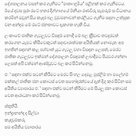
දේශපාලනය වසන් කර ගැනිමට ”මාතෘ භූමිය” පළිහක් කර ගැනීමටය.
ඊයේ දවස පුරා රටේ හතර දිග්භාගයේ ඊනියා රණවිරු සැමරුම් සංවිධානය
කරමින් ඔවුන් සිය කෑදර බල වුවමනාවන් කරලියට ගැනීම සදහා උත්සුක
වන අන්දම මේ රටේ ජනතාවට දැකගත හැකි විය.
ලංකාවේ ජාතික ගැටලූවට විසඳුම් නොදී මේ බල ක‍්‍රීඩාව තවදුරටත්
කරගෙන යෑමට කිසිවෙකුටත් සදාචාරාත්මක අයිතියක් නොමැත. අප
ඉහතින් සඳහන් කළ පශ්චාත් යුධ ගැටලූ වහා විසඳන ලෙසත්, මෙරට
ජාතික ගැටලූවට ඉක්මන් දේශපාලන විසඳුමක් ලබාදීමට පියවර ගන්නා
ලෙසත් අපි වත්මන් ආණ්ඩුවට බල කර සිටින්නෙමු.
එ් සඳහා එක්ව සටන් කිරීමට මෙරට සිංහල දෙමළ මුස්ලිම් හා මලේහම්
මක්කල් ජාතික ජන කොටස් වෙත සහෝදරත්වයේ දෑත් දිගු කර සිටින සම
අයිතිය ව්‍යාපාරය එ් සඳහා එක්ව සටන් කිරීමට මේ සියලූ ජන කොටස්
වෙත ආරාධනා කර සිටින්නෙමු.
ස්තුතියි.
ඉන්ද්‍රානන්ද ද සිල්වා
කැඳවුම්කරු
සම අයිතිය ව්‍යාපාරය