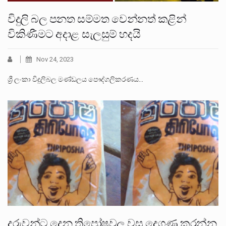
විදුලි බල පනත සම්මත වෙන්නත් කළින්
විකිණීමට අදාළ සැලසුම් හදයි
Nov 24, 2023
ශ්‍රී ලංකා විදුලිබල මණ්ඩලය පෞද්ගලිකරණය…
දරුවන්ට දෙන ත්‍රිපෝෂවල වස දෙගුණ කරන්න