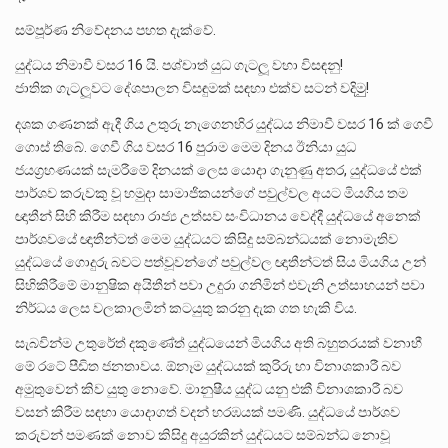
සම්පූර්ණ නිවේදනය පහත දැක්වේ.
යුද්ධය නිමාවී වසර 16 යි. පශ්චාත් යුධ ගැටලූ වහා විසඳනු!
ජාතික ගැටලූවට දේශපාලන විසඳුමක් සඳහා එක්ව සටන් වදිමුු!
දශක ගණනක් ඇදී ගිය උතුරු නැගෙනහිර යුද්ධය නිමාවී වසර 16 ක් ගෙවී
ගොස් තිබේ. ගෙවී ගිය වසර 16 පුරාම මෙම දිනය ඊනියා යුධ
ජයග‍්‍රහණයක් සැමරීමේ දිනයක් ලෙස යොදා ගැනුණු අතර, යුද්ධයේ එක්
පාර්ශව කරුවකු වූ හමුදා සාමාජිකයන්ගේ පවුල්වල අයට මියගිය තම
ඥාතීන් සිහි කිරීම සඳහා රාජ්‍ය උත්සව සංවිධානය වෙද්දී යුද්ධයේ අනෙක්
පාර්ශවයේ ඥාතීන්ටත් මෙම යුද්ධයට කිසිදු සම්බන්ධයක් නොමැතිව
යුද්ධයේ ගොදුරු බවට පත්වූවන්ගේ පවුල්වල ඥාතීන්ටත් සිය මියගිය උන්
සිහිකිරීමේ මානුෂික අයිතීන් පවා උදුරා ගනිමින් එවැනි උත්සාහයන් පවා
නිර්ධය ලෙස වලකාලමින් කටයුතු කරනු දැක ගත හැකි විය.
සැබවින්ම උතුරේත් දකුණේත් යුද්ධයෙන් මියගිය අති බහුතරයක් වනාහී
මේ රටේ පීඩිත ජනතාවය. ඕනෑම යුද්ධයක් කුරිරු හා විනාශකාරී බව
අමුතුවෙන් කිව යුතු නොවේ. මානුෂීය යුද්ධ යනු එකී විනාශකාරී බව
වසන් කිරීම සඳහා යොදාගත් වදන් හරඹයක් පමණි. යුද්ධයේ පාර්ශව
කරුවන් පමණක් නොව කිසිදු අයුරකින් යුද්ධයට සම්බන්ධ නොවූ