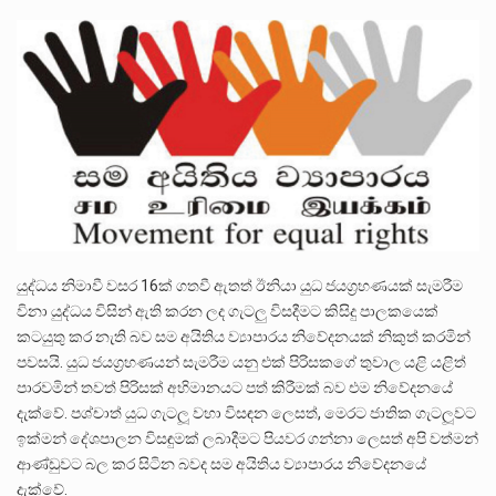
ලාල් කාන්ත ඇමතිවරයා අධිකරණ විනිශ්චයකාරවරුන්ගේ විශ්‍රාම යෑමේ වයස සම්බන්ධයෙන් නිහඬව සිටින ලෙස තමාට දැනුම් දුන්…
2011 වසරේදී දේශපාලන හා මානව හිමිකම් ක්‍රියාකාරීන් වන ලලිත්කුමාර් වීරරාජ් සහ කුගන් මුරුගානන්දන් යාපනයේදී අතුරුදන්…
ගොවියන්ගේ ප්‍රශ්න, ධීවරයන්ගේ ප්‍රශ්න, සෞඛය ප්‍රශ්න, වැටු ප්‍ර්ශ්න, රැකියා විරහිත ප්‍රශ්න මේ සියලු ප්‍රශ්නවලට තනි…
යුද්ධය නිමාවී වසර 16ක් ගතවී ඇතත් ඊනියා යුධ ජයග‍්‍රහණයක් සැමරීම
විනා යුද්ධය විසින් ඇති කරන ලද ගැටලු විසදීමට කිසිදු පාලකයෙක්
කටයුතු කර නැති බව සම අයිතිය ව්‍යාපාරය නිවේදනයක් නිකුත් කරමින්
පවසයි. යුධ ජයග‍්‍රහණයන් සැමරීම යනු එක් පිරිසකගේ තුවාල යළි යළිත්
පාරවමින් තවත් පිරිසක් අභිමානයට පත් කිරීමක් බව එම නිවේදනයේ
දැක්වේ. පශ්චාත් යුධ ගැටලූ වහා විසඳන ලෙසත්, මෙරට ජාතික ගැටලූවට
ඉක්මන් දේශපාලන විසඳුමක් ලබාදීමට පියවර ගන්නා ලෙසත් අපි වත්මන්
ආණ්ඩුවට බල කර සිටින බවද සම අයිතිය ව්‍යාපාරය නිවේදනයේ
දැක්වේ.