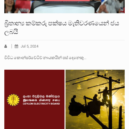
බ්‍රිතාන්‍ය කම්කරු පක්ෂය මැතිවරණයෙන් ජය
ලබයි
Jul 5, 2024
විවිධ කොන්සර්වේටිව් නායකයින් පස් දෙනෙකු…