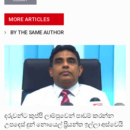
MORE ARTICLES
BY THE SAME AUTHOR
දරුවන්ට කුප්පි ලාම්පුවෙන් පාඩම් කරන්න
උපදෙස් දුන් නොයෙල් ප්‍රියන්ත ඉල්ලා අස්වෙයි