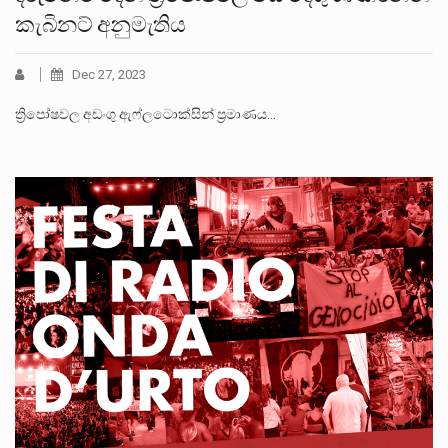
කැබිනට් අනුමැතිය
Dec 27, 2023
ත්‍රිපෝෂවල අඩංගු ඇෆ්ලටොක්සින් ප්‍රමාණය…