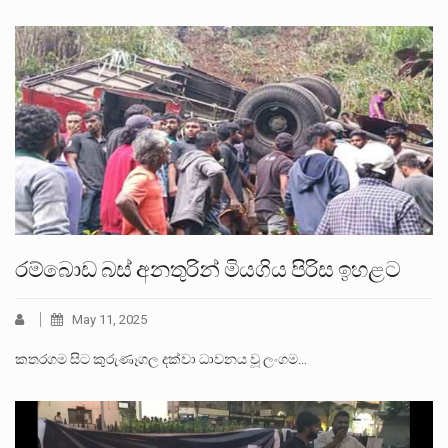
රම්බොඩ බස් අනතුරින් මියගිය පිරිස ඉහළට
May 11, 2025
කතරගම සිට කුරුණෑගල දක්වා ධාවනය වූ ලංගම…