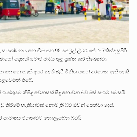
 සංශෝධනය නොවීම සහ 95 පෙට්‍රල් ලීටරයක් රු.7කින්ද සුපිරි
බොහෝ දෙනක් සමාජ මාධ්‍ය තුළ ප්‍රශ්න කර තිබෙනවා.
සිතා ගත නොහැකි අතර නැති බැරි මිනිහාගෙන් අරගෙන ඇති හැකි
ළවෙමින් තිබේ.
් ගාස්තුවේ කිසිදු වෙනසක් සිදු නොවන බව බස් සංගම් පවසයි.
අඩු කිරීමේ හැකියාවක් නොමැති බව ඔවුන් පෙන්වා දෙයි.
තර සාමාන්‍ය ජනතාවට නොලැබෙන බවයි.