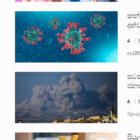
කන්
දක්
අද (20
සටන
ජනතා
ඊශ්‍රා
සියල