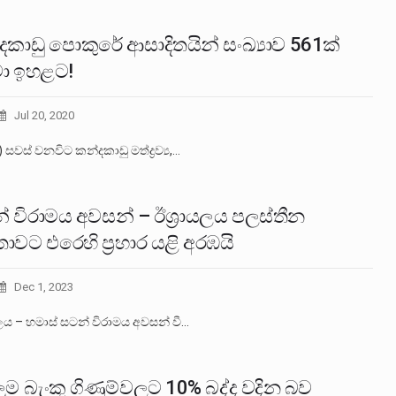
දකාඩු පොකුරේ ආසාදිතයින් සංඛ්‍යාව 561ක්
වා ඉහළට!
Jul 20, 2020
) සවස් වනවිට කන්දකාඩු මත්ද්‍රව්‍ය,…
් විරාමය අවසන් – ඊශ්‍රායලය පලස්තීන
වට එරෙහි ප්‍රහාර යළි අරඹයි
Dec 1, 2023
යලය – හමාස් සටන් විරාමය අවසන් වී…
ුම බැංකු ගිණුම්වලට 10% බද්ද වදින බව