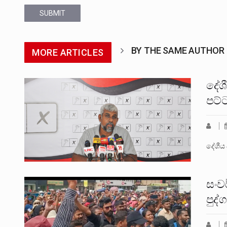
SUBMIT
BY THE SAME AUTHOR
MORE ARTICLES
දේශ
පට්
දේශීය 
සංව
පුද්