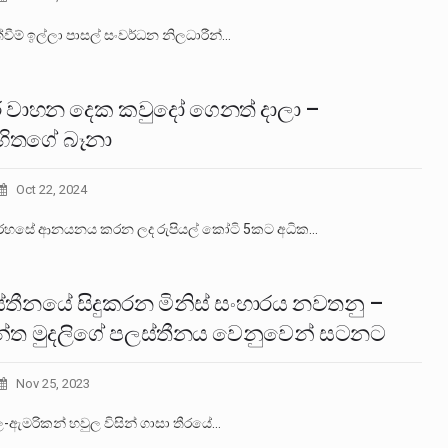
ත්වීම් ඉල්ලා පාසල් සංවර්ධන නිලධාරීන්…
ිරි වාහන දෙක කවුදෝ ගෙනත් දාලා –
ිතගේ බෑනා
Oct 22, 2024
හසේ ආනයනය කරන ලද රුපියල් කෝටි 5කට අධික…
්තීනයේ සිදුකරන මිනිස් සංහාරය නවතනු –
්ත මුදලිගේ පලස්තීනය වෙනුවෙන් සටනට
Nov 25, 2023
යල-ඇමරිකන් හවුල විසින් ගාසා තීරයේ…