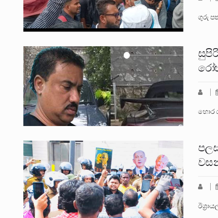
ගුරු ප
සුප
රෝහ
හොර ර
පලස
වසන
ඊශ්‍රා