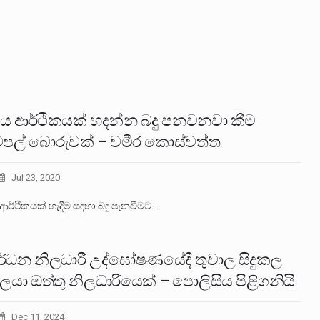
ීය ආර්ථිකයක් හදන්න බදු පනවනවා කීම
ටපල් බොරුවක් – චමීර කොස්වත්ත
Jul 23, 2020
ආර්ථිකයක් හැදීම සඳහා බදු පැනවීමට…
ර්ධන නිලධාරී උද්ඝෝෂණයේදී තුවාල සිදුකල
ගලයා ඔත්තු නිලධාරියෙක් – පොලිසිය පිළිගනියි
Dec 11, 2024