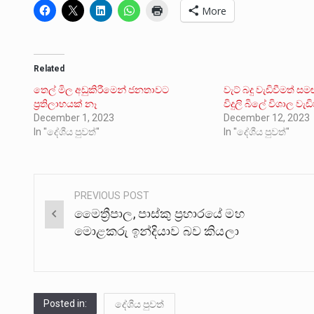
More
Related
තෙල් මිල අඩුකිරීමෙන් ජනතාවට
වැට් බදු වැඩිවීමත් 
ප්‍රතිලාභයක් නෑ
විදුලි බිලේ විශාල වැඩ
December 1, 2023
December 12, 2023
In "දේශීය පුවත්"
In "දේශීය පුවත්"
PREVIOUS POST
Post
මෛත්‍රීපාල, පාස්කු ප්‍රහාරයේ මහ
navigation
මොළකරු ඉන්දියාව බව කියලා
Posted in:
දේශීය පුවත්