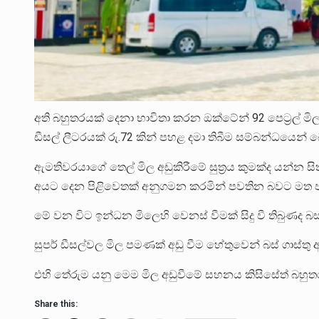
අති බහුතරයක් දෙනා භාවිතා කරන ඔක්ටේන් 92 පෙට්‍රල් මිල
ඩීසල් ලීටරයක් රු.72 කින් පහළ දමා තිබීම සම්බන්ධයෙන් 
ඇමතිවරයාගේ තෙල් මිල අඩුකිරීමේ සුත්‍රය කුමක්ද යන්න 
අයට දෙන පිළිවෙතක් අනුගමන කරමින් පවතින බවට මත ප
මේ වන විට ඉන්ධන මිලෙහි වෙනස් වීමක් සිදු වී තිබුණද බස
සුපර් ඩීසල්වල මිල පමණක් අඩු වීම හේතුවෙන් බස් ගාස්තු 
එහි තේරුම යනු මෙම මිල අඩුවීමේ සහනය කිසිසේත් බහු
Share this: