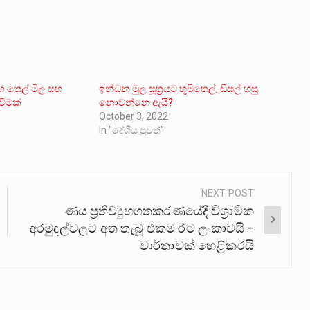
සමඟ තෙල් මිල සහ
ඉන්ධන මුල සූත්‍රයට භූමිතෙල්, ඩීසල් හසු
ිවීමක්
නොවන්නෙ ඇයි?
October 3, 2022
In "දේශීය පුවත්"
NEXT POST
ණය ප්‍රතිව්‍යුහගතකරණයේදී විශ්‍රාමික
අරමුදල්වලට අත තැබූ එකම රට ලංකාවයි –
වාර්තාවක් හෙළිකරයි