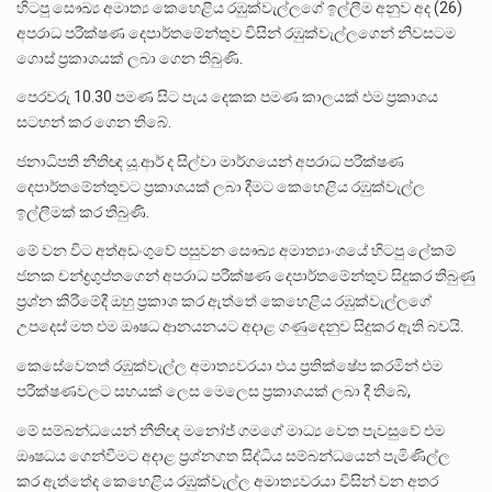
හිටපු සෞඛ්‍ය අමාත්‍ය කෙහෙළිය රඹුක්වැල්ලගේ ඉල්ලීම අනුව අද (26)
අපරාධ පරීක්ෂණ දෙපාර්තමේන්තුව විසින් රඹුක්වැල්ලගෙන් නිවසටම
ගොස් ප්‍රකාශයක් ලබා ගෙන තිබුණි.
පෙරවරු 10.30 පමණ සිට පැය දෙකක පමණ කාලයක් එම ප්‍රකාශය
සටහන් කර ගෙන තිබේ.
ජනාධිපති නීතිඥ යූ.ආර් ද සිල්වා මාර්ගයෙන් අපරාධ පරීක්ෂණ
දෙපාර්තමේන්තුවට ප්‍රකාශයක් ලබා දීමට කෙහෙළිය රඹුක්වැල්ල
ඉල්ලීමක් කර තිබුණි.
මේ වන විට අත්අඩංගුවේ පසුවන සෞඛ්‍ය අමාත්‍යාංශයේ හිටපු ලේකම්
ජනක චන්ද්‍රගුප්තගෙන් අපරාධ පරීක්ෂණ දෙපාර්තමේන්තුව සිදුකර තිබුණු
ප්‍රශ්න කිරීමේදී ඔහු ප්‍රකාශ කර ඇත්තේ කෙහෙළිය රඹුක්වැල්ලගේ
උපදෙස් මත එම ඖෂධ ආනයනයට අදාළ ගණුදෙනුව සිදුකර ඇති බවයි.
කෙසේවෙතත් රඹුක්වැල්ල අමාත්‍යවරයා එය ප්‍රතික්ෂේප කරමින් එම
පරීක්ෂණවලට සහයක් ලෙස මෙලෙස ප්‍රකාශයක් ලබා දී තිබේ,
මේ සම්බන්ධයෙන් නීතිඥ මනෝජ් ගමගේ මාධ්‍ය වෙත පැවසුවේ එම
ඖෂධය ගෙන්වීමට අදාළ ප්‍රශ්නගත සිද්ධිය සම්බන්ධයෙන් පැමිණිල්ල
කර ඇත්තේද කෙහෙළිය රඹුක්වැල්ල අමාත්‍යවරයා විසින් වන අතර