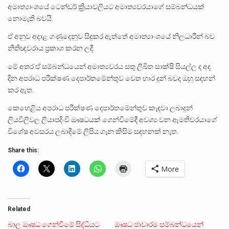
අමාත්‍යාංශයේ ටෙන්ඩර් ක්‍රියාවලියට අමාත්‍යවරයාගේ සම්බන්ධයක්
නොමැති බවයි.
ඒ අනුව අදාළ ගණුදෙනුව සිදුකර ඇත්තේ අමාත්‍යාංශයේ නිලධාරීන් බව
නීතිඥවරාය ප්‍රකාශ කරන ලදී.
මේ අතර ඒ සම්බන්ධයෙන් අමාත්‍යවරය සතු ලිඛිත සාක්ෂි සියල්ල ද අද
දින අපරාධ පරීක්ෂණ දෙපාර්තමේන්තුව වෙත භාර දුන් බවද ඔහු සඳහන්
කර ඇත.
කෙහෙළිය අපරාධ පරීක්ෂණ දෙපාර්තමේන්තුව කැඳවා ලබාදුන්
ලියවිලිවල ලියාපදිංචි ඖෂධයක් ගෙන්වීමේදී අවශ්‍ය වන ඇමතිවරයාගේ
විශේෂ අවසරය ලබාදීමේ ලිපිය ගැන කිසිම සඳහනක් නැත.
Share this:
More
Related
බාල ඖෂධ ගෙන්වීමේ සිද්ධියට
ඖෂධ ජාවාරම සම්බන්ධයෙන්