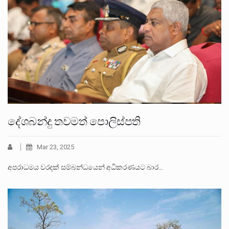
දේශබන්දු තවමත් පොලිස්පති
Mar 23, 2025
අපරාධමය වරදක් සම්බන්ධයෙන් අධිකරණයට බාර…