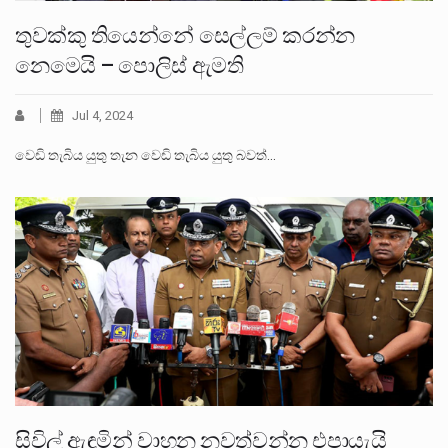
තුවක්කු තියෙන්නේ සෙල්ලම් කරන්න
නෙමෙයි – පොලිස් ඇමති
Jul 4, 2024
වෙඩි තැබිය යුතු තැන වෙඩි තැබිය යුතු බවත්…
සිවිල් ඇඳුමින් වාහන නවත්වන්න එපායැයි