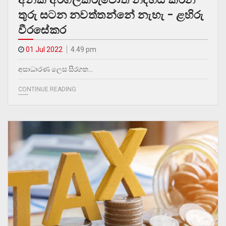
තුරු සටන නවත්තන්නේ නැහැ – ළහිරු
වීරසේකර
01 Jul 2022
4.49 pm
අසාධාරණ ලෙස සිරගත…
CONTINUE READING