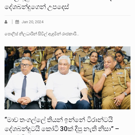
දේශබන්දුගෙන් උපදෙස්
Jan 20, 2024
පොලිස් නිලධාරින් සිවිල් ඇඳුමින් රාජකාරි…
“මාව තංගල්ලේ තියන් ඉන්නේ ටිරාන්ටයි
දේශබන්දුටයි කෝටි 30ක් දීපු නැති නිසා” –