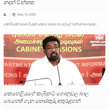
නඳුන් චින්තක
May 14, 2025
කෝටියක් පමණ වියදම් කොට තමාව තංගල්ලේ බන්ධනාගාරයක…
කෙහෙළියගේ කැබිනට් ගොනුවල බාල
බෙහෙත් ගැන තොරතුරු අතුරුදහන්