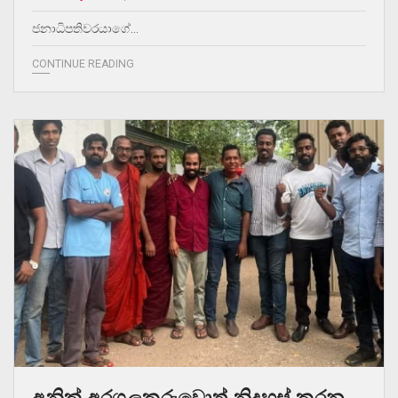
ජනාධිපතිවරයාගේ…
CONTINUE READING
අනික් අරගලකරුවොත් නිදහස් කරන