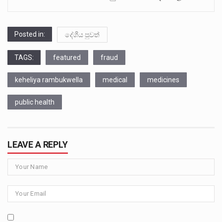
Posted in:
දේශීය පුවත්
TAGS:
featured
fraud
keheliya rambukwella
medical
medicines
public health
LEAVE A REPLY