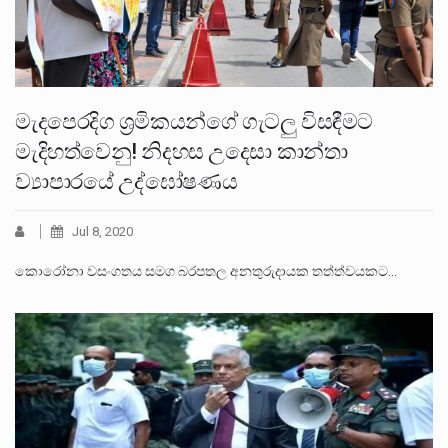
මැදපෙරදිග ශ්‍රමිකයන්ගේ ගැටලු විසඳීමට
මැදිහත්වෙනු! නිදහස උදෙසා කාන්තා
ව්‍යාපාරයේ උද්ඝෝෂණය
Jul 8, 2020
කොරෝනා වසංගතය සමග බරපතල අනතුරුදායක තත්ත්වයකට…