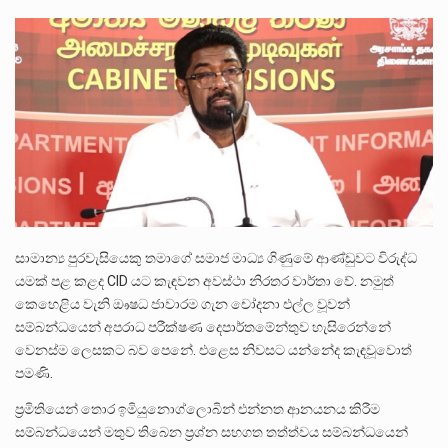
ලාල් කාන්ත ඇමතිවරයා අධිකරණ විනිශ්චයකාරවරුන්ගේ විශ්‍රාම යෑමේ වයස සම්බන්ධයෙන් නිහඬව සිටින ලෙස තමාට දැනුම් දුන්…
2011 වසරේදී දේශපාලන හා මානව හිමිකම් ක්‍රියාකාරීන් වන ලලිත්කුමාර් වීරරාජ් සහ කුගන් මුරුගානන්දන් යාපනයේදී අතුරුදන්…
ගොවියන්ගේ ප්‍රශ්න, ධීවරයන්ගේ ප්‍රශ්න, සෞඛය ප්‍රශ්න, වැටු ප්‍ර්ශ්න, රැකියා විරහිත ප්‍රශ්න මේ සියලු ප්‍රශ්නවලට තනි…
සාමාන්‍ය පුරවැසියෙකු තමාගේ සමාජ මාධ්‍ය ගිණුමේ ආණ්ඩුවට විරුද්ධ
යමක් පළ කළද CID යට කැඳවන අවස්ථා නිරතර වාර්තා වේ. නමුත්
කෙහෙළිය වැනි ඖෂධ ජාවාරම ගැන චෝදනා එල්ල වූවන්
සම්බන්ධයෙන් අපරාධ පරීක්ෂණ දෙපාර්තමේන්තුව හැසිරෙන්නේ
වෙනස්ම ලෙසකට බව පෙනේ. එළෙස නිවසට යන්නේද කැඳවූවොත්
පමණි.
ප්‍රමිතියෙන් තොර ඉමියුනොග්ලොබින් එන්නත ආනයනය කිරීම
සම්බන්ධයෙන් මතුව තිබෙන ප්‍රශ්න සහගත තත්ත්වය සම්බන්ධයෙන්