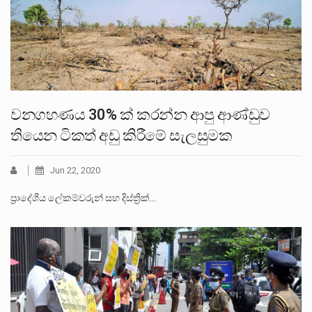
වනගහණය 30% ක් කරන්න ආපු ආණ්ඩුව
තියෙන ටිකත් අඩු කිරීමේ සැලසුමක
Jun 22, 2020
ප්‍රාදේශීය ලේකම්වරුන් සහ දිස්ත්‍රික්…