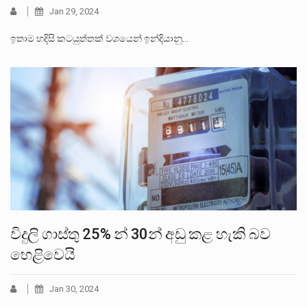
Jan 29, 2024
ඉතාම හදිසි කටයුත්තක් වශයෙන් ඉන්දියානු…
විදුලි ගාස්තු 25% න් 30න් අඩු කළ හැකි බව
හෙළිවෙයි
Jan 30, 2024