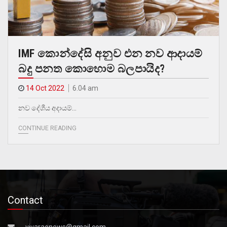
IMF කොන්දේසි අනුව එන නව ආදායම්
බදු පනත කොහොම බලපායිද?
14 Oct 2022
6.04 am
නව දේශීය අදායම්…
CONTINUE READING
Contact