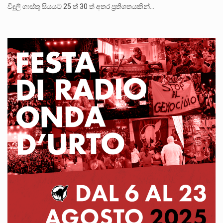
විදුලි ගාස්තු සියයට 25 ත් 30 ත් අතර ප්‍රතිශතයකින්…