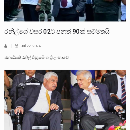
රනිල්ගේ වසර 02ට පනත් 90ක් සම්මතයි
Jul 22, 2024
ජනාධිපති රනිල් වික්‍රමසිංහ ශ්‍රී ලංකාවේ…