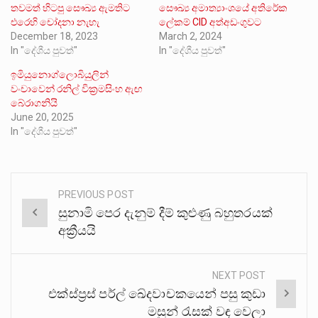
තවමත් හිටපු සෞඛ්‍ය ඇමතිට
සෞඛ්‍ය අමාත්‍යාංශයේ අතිරේක
එරෙහි චෝදනා නැහැ
ලේකම් CID අත්අඩංගුවට
December 18, 2023
March 2, 2024
In "දේශීය පුවත්"
In "දේශීය පුවත්"
ඉමියුනොග්ලොබියුලින්
වංචාවෙන් රනිල් වික්‍රමසිංහ ඇඟ
බේරාගනියි
June 20, 2025
In "දේශීය පුවත්"
PREVIOUS POST
Post
සුනාමි පෙර දැනුම් දීම් කුළුණු බහුතරයක්
navigation
අක්‍රීයයි
NEXT POST
එක්ස්ප්‍රස් පර්ල් ඛේදවාචකයෙන් පසු කුඩා
මසුන් රැසක් වඳ වෙලා