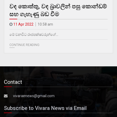
වඳ කොත්තු, වඳ බ්‍රාවලින් පසු කොන්ඩම්
සහ ගැහැණු බඩ වීම
11 Apr 2022
10.58 am
මේ වනවිට රාජපක්ෂවරුන්ගේ…
CONTINUE READING
Contact
vivaraenews@gmail.com
Subscribe to Vivara News via Email