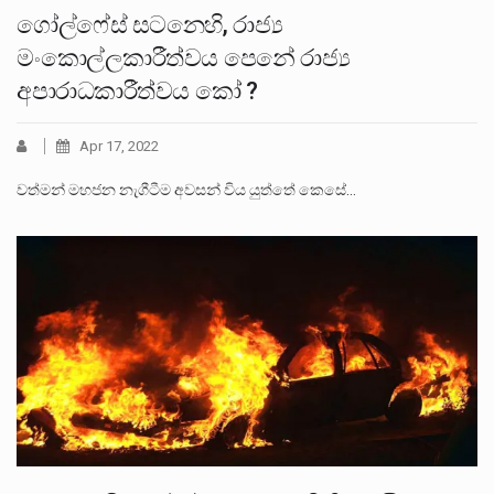
ගෝල්ෆේස් සටනෙහි, රාජ්‍ය
මංකොල්ලකාරීත්වය පෙනේ රාජ්‍ය
අපාරාධකාරීත්වය කෝ ?
Apr 17, 2022
වත්මන් මහජන නැගීටීම අවසන් විය යුත්තේ කෙසේ…