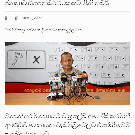
ජනතාව ඩිපෙන්ඩර් රථයකට ගිනි තබයි
May 1, 2022
මයි 1 වනදා සවස කුලියාපිටිය කනදුල්ල මහ…
වනාන්තර විනාශයට චක්‍රලේඛ අහෝසි කරමින්
ආණ්ඩුව ගෙනයන වැඩපිළිවෙලට එරෙහි වෙමු
– පුබුදු ජයගොඩ