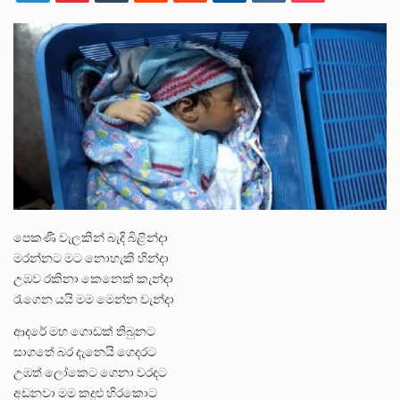
පසුගිය මැයි මස 31 දිනෙන් අවසන් වූ වසර තුළ ලොව පුරා විවිධ තනතුරු නාම වලින්…
මේ, දන්නා හඳුනන ලියන්නකුගේ නන්නාඳුනන අඩවියක සැරිසරා ලද ආස්වාදනීය මොහොතක සිංහාවලෝකනයකි .කෙටි කවියක දිගු බර…
වත්මන් ආණ්ඩුවේ ප්‍රධාන පාර්ශවකරුවා වන ජනතා විමුක්ති පෙරමුණේ කාලයක පටන් තිබුණු ප්‍රධාන සටන් පාඨයක් වූවේ…
පෙකණි වැලකින් බැදි බිළින්දා
මරන්නට මට නොහැකි හින්දා
උඹව රකිනා කෙනෙක් කැන්දා
රැගෙන යයි මම මෙන්න වැන්දා
ආදරේ මහ ගොඩක් තිබුනට
සාගතේ බර දැනෙයි ගෙදරට
උඹත් ලෝකෙට ගෙනා වරදට
අඩනවා මම කදුළු හිරකොට