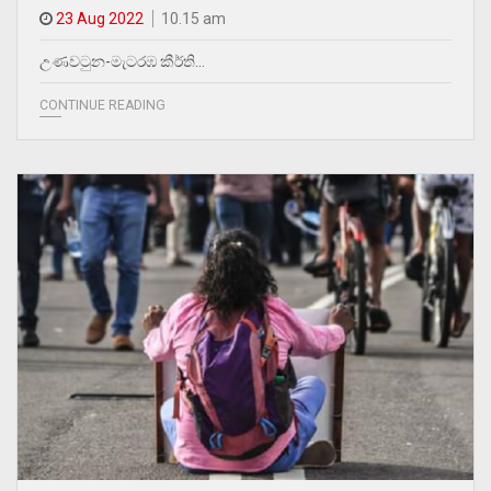
23 Aug 2022
10.15 am
උණවටුන-මැටරඹ කීර්ති…
CONTINUE READING