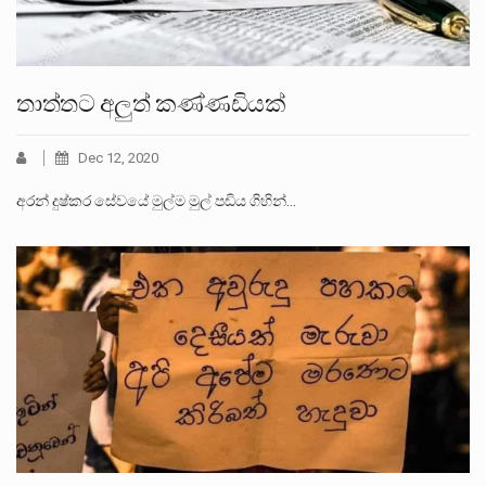
තාත්තට අලුත් කණ්ණඩියක්
Dec 12, 2020
අරන් දුෂ්කර සේවයේ මුල්ම මුල් පඩිය ගිහින්…