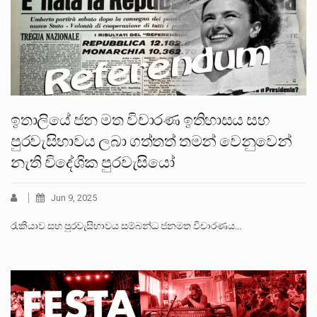
ඉතාලියේ ජන මත විචාරණ ඉතිහාසය සහ
පුරවැසිභාවය ලබා ගත්තත් තමන් වෙනුවෙන්
නැති විදේශික පුරවැසියෝ
Jun 9, 2025
රැකියාව සහ පුරවැසිභාවය සම්බන්ධ ජනමත විචාරණය…