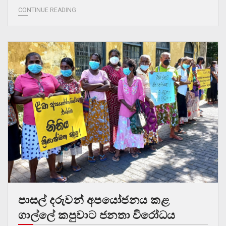
CONTINUE READING
පාසල් දරුවන් අපයෝජනය කළ
ගාල්ලේ කපුවාට ජනතා විරෝධය