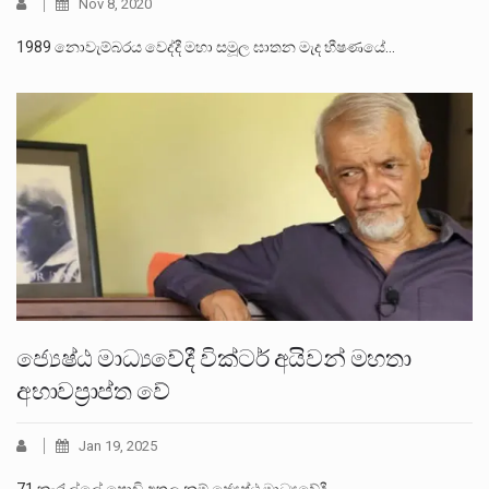
Nov 8, 2020
1989 නොවැම්බරය වෙද්දී මහා සමූල ඝාතන මැද භීෂණයේ…
ජ්‍යෙෂ්ඨ මාධ්‍යවේදී වික්ටර් අයිවන් මහතා
අභාවප්‍රාප්ත වේ
Jan 19, 2025