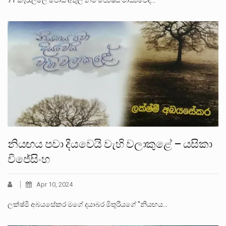
71 කැරැල්ලේ පොඩි අතුල නම් ජ්‍යෙෂ්ඨ මාධ්‍යවේදී…
නියඟය පවා දියවෙයි වැහි වලාකුළේ – යසිකා
විජේසිංහ
Apr 10, 2024
ලක්ෂ්මී අබයසේකර මගේ දයාබර මිතුරියගේ "නියඟය…