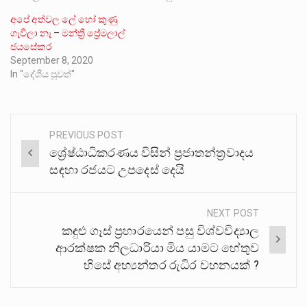
අපේ අත්වල ලේ හෝ කුණු
ගෑවිලා නෑ – මන්ත්‍රී ප්‍රේමලාල්
ජයසේකර
September 8, 2020
In "දේශීය පුවත්"
PREVIOUS POST
Post
ශ්‍රේෂ්ඨාධිකරණය විසින් ප්‍රජාතන්ත්‍රවාදය
navigation
සඳහා රජයට උපදෙස් දෙයි
NEXT POST
කඳුළු ගෑස් ප්‍රහාරයෙන් පසු විශ්වවිද්‍යාල
ආරක්ෂක නිලධාරියා මිය යාමට හේතුව
හිසේ අභ්‍යන්තර රුධිර වහනයක් ?