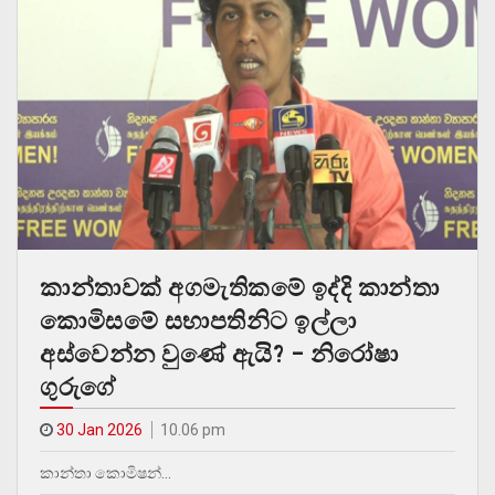
කාන්තාවක් අගමැතිකමේ ඉද්දි කාන්තා
කොමිසමේ සභාපතිනිට ඉල්ලා
අස්වෙන්න වුණේ ඇයි? – නිරෝෂා
ගුරුගේ
30 Jan 2026
10.06 pm
කාන්තා කොමිෂන්…