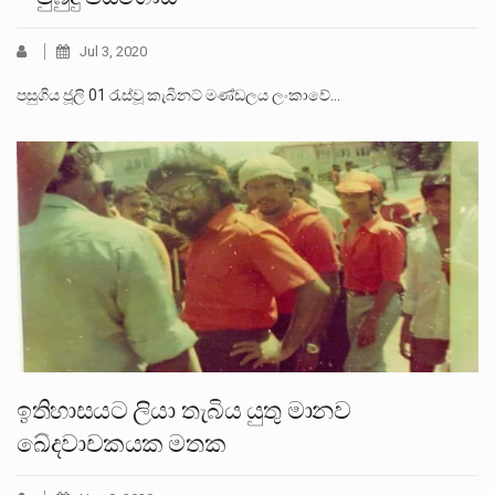
Jul 3, 2020
පසුගිය ජූලි 01 රැස්වූ කැබිනට් මණ්ඩලය ලංකාවේ…
ඉතිහාසයට ලියා තැබිය යුතු මානව
ඛේදවාචකයක මතක