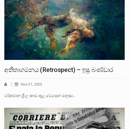
අතීතාගමනය (Retrospect) – ඉෂූ බණ්ඩාර
Nov 21, 2023
වර්තමාන ශ්‍රී ලංකාව තුළ වෙසෙන මනුෂ්‍ය…