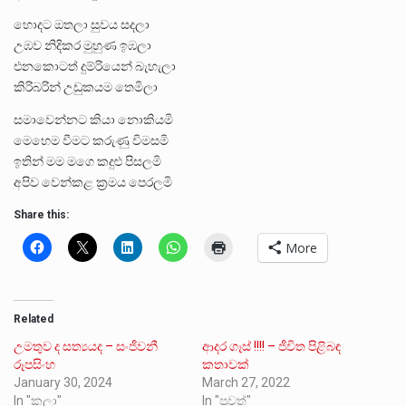
හොදට ඔතලා සුවය සදලා
උඹව නිදිකර මුහුණ ඉඹලා
එනකොටත් දුම්රියෙන් බැහැලා
කිරිබරින් උඩුකයම තෙමිලා
සමාවෙන්නට කියා නොකියමි
මෙහෙම වීමට කරුණු විමසමි
ඉතින් මම මගෙ කදුළු පිසලමි
අපිව වෙන්කළ ක්‍රමය පෙරලමි
Share this:
More
Related
උමතුව ද සත්‍යයද – සංජීවනී
ආදර ගෑස් !!!! – ජීවිත පිළිබඳ
රූපසිංහ
කතාවක්
January 30, 2024
March 27, 2022
In "කලා"
In "පුවත්"