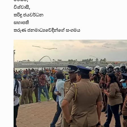
විශ්වාසී,
තරිඳු ජයවර්ධන
සභාපති
තරුණ ජනමාධ්‍යවේදීන්ගේ සංගමය