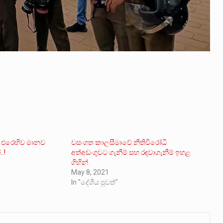
ට එරෙහිව මානව
වසංගත කාලසීමාවේ නීතිවිරෝධී
.!
අත්අඩංගුවට ගැනීම් සහ රඳවාගැනීම් ඉහළ
ගිහින්
May 8, 2021
In "දේශීය පුවත්"