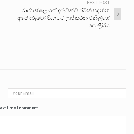
NEXT POST
රාජපක්ෂලාගේ දරුවන්ට රටක් හදන්න
අපේ දරුවෝ පීඩාවට ලක්කරන රනිල්ගේ
පොලීසිය
next time I comment.