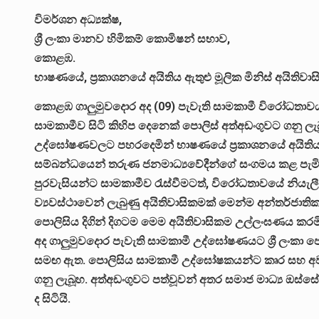
විමර්ශන අධ්‍යක්ෂ,
ශ්‍රී ලංකා මානව හිමිකම් කොමිෂන් සභාව,
කොළඹ.
භාෂණයේ, ප්‍රකාශනයේ අයිතිය ඇතුළු මූලික මිනිස් අයිතිවා
කොළඹ ගාලුමුවදොර අද (09) පැවැති සාමකාමී විරෝධතාවයක්
සාමකාමීව සිටි කිහිප දෙනෙක් පොලිස් අත්අඩංගුවට ගනු ල
උද්ඝෝෂණවලට පහරදෙමින් භාෂණයේ ප්‍රකාශනයේ අයිතිය ඇත
සම්බන්ධයෙන් තරුණ ජනමාධ්‍යවේදීන්ගේ සංගමය කළ පැමි
පුරවැසියන්ට සාමකාමීව රැස්වීමටත්, විරෝධතාවයේ නියැලීමට
ව්‍යවස්ථාවෙන් ලැබුණු අයිතිවාසිකමක් මෙන්ම අන්තර්ජාතික ව
පොලිසිය දිගින් දිගටම මෙම අයිතිවාසිකම උල්ලංඝණය කරමි
අද ගාලුමුවදොර පැවැති සාමකාමී උද්ඝෝෂණයට ශ්‍රී ලංකා
සමඟ ඇත. පොලිසිය සාමකාමී උද්ඝෝෂකයන්ට කෘර සහ අව
ගනු ලැබූහ. අත්අඩංගුවට පත්වූවන් අතර සමාජ මාධ්‍ය ඔස්සේ 
ද සිටියි.