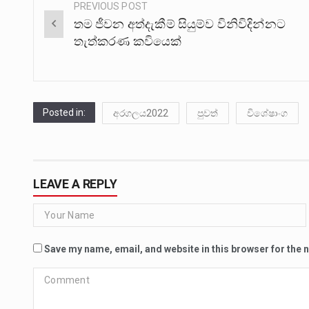
PREVIOUS POST
Post
තම ජීවන අත්දැකීම් සියුම්ව විනිවිදින්නට
navigation
තැත්කරණ කවියෙක්
Posted in:
අරගලය2022
පුවත්
විශේෂාංග
LEAVE A REPLY
Save my name, email, and website in this browser for the 