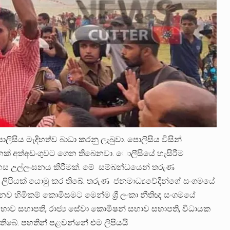
ිසිය මැදිහත්ව බාධා කරනු ලැබුවා. පොලිසිය විසින්
ෙක් අත්අඩංගුවට ගෙන තිබෙනවා. ොලීසියේ හැසිරීම
නිදහස උල්ලංඝනය කිරීමක්. මේ සම්බන්ධයෙන් තරුණ
ලිපියක් යොමු කර තිබේ. තරුණ ජනමාධ්‍යවේදීන්ගේ සංගමයේ
ානව හිමිකම් කොමිසමට මෙන්ම ශ්‍රී ලංකා නීතිඥ සංගමයේ
 සභාව සභාපති, රාජ්‍ය සේවා කොමිෂන් සභාව සභාපති, විධායක
 තිබේ. පහතින් පළවන්නේ එම ලිපියයි