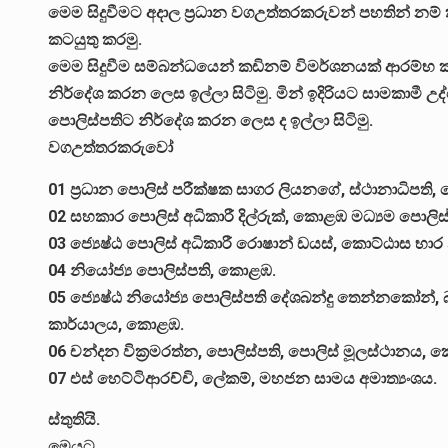
මෙම සිදුවීමට අදාල ප්‍රධාන වගඋත්තරකරුවන් පහතින් නම්
කටයුතු කරමු.
මෙම සිදුවීම සම්බන්ධයෙන් කඩිනම් විමර්ශනයක් ආරම්භ කර 
නිර්දේශ කරන ලෙස ඉල්ලා සිටිමු. මින් ඉදිරියට සාමක
පොලිස්පතිට නිර්දේශ කරන ලෙස ද ඉල්ලා සිටිමු.
වගඋත්තරකරුවෝ
01 ප්‍රධාන පොලිස් පරීක්ෂක සාගර ලියනගේ, ස්ථානාධිපති,
02 සහකාර පොලිස් අධිකාරී දිල්රුක්, කොළඹ මධ්‍යම පොලි
03 ජ්‍යෙෂ්ඨ පොලිස් අධිකාරී රොෂාන් ඩයස්, කොට්ඨාස භා
04 නියෝජ්‍ය පොලිස්පති, කොළඹ.
05 ජ්‍යෙෂ්ඨ නියෝජ්‍ය පොලිස්පති දේශබන්දු තෙන්නකෝන්, බ
කාර්යාලය, කොළඹ.
06 චන්දන වික්‍රමරත්න, පොලිස්පති, පොලිස් මූලස්ථානය,
07 එස් හෙට්ටිආරච්චි, ලේකම්, මහජන සාමය අමාත්‍යංශය.
ස්තුතියි.
මෙයට,