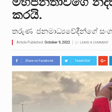
මහජනතාවගේ නිද
මහර බන්ධනාගාරයේ අද ඇතිවූ ස
කරයි.
අගෝස්තු මස දෙවන ඉරිදා ලිට්
ලාල් කාන්ත ඇමතිවරයා අධිකරණ
තරුණ ජනමාධ්‍යවේදීන්ගේ සං
හිටපු පොලිස්පති පූජිත් ජයසුන්
Article Published:
October 9, 2022
LEAVE A COMMENT
පසුගිය මැයි මස 31 දිනෙන් අව
මේ, දන්නා හඳුනන ලියන්නකුග
Share on Facebook
Tweet this!
වත්මන් ආණ්ඩුවේ ප්‍රධාන පාර්