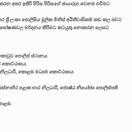
 කරන අතර ඉතිරි පිරිස පිරිසගේ ඡායාරූප වෙනම එවීමට
ශ්‍රී ලංකා පොලිසිය මූලික මිනිස් අයිතිවාසිකම් කඩ කල බවට
ාමී උද්ඝෝෂණවල මර්දනය කිරීමට කටයුතු නොකරන ලෙසට
 කොටුව පොලිස් ස්ථානය.
ස් කොට්ඨාසය.
ර නිලධාරී, කොළඹ මධ්‍යම කොට්ඨාසය.
ස්නාහිර පළාත භාර නිලධාරී, ජ්‍යෙෂ්ඨ නියෝජ්‍ය පොලිස්පති
 කොළඹ.