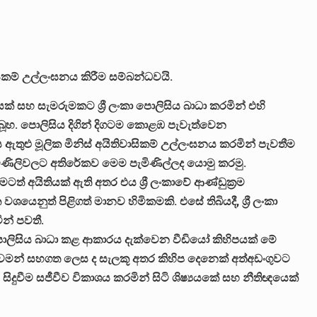
සිකම් උල්ලංඝනය කිරීම සම්බන්ධවයි.
 සහ සැමරුමකට ශ්‍රී ලංකා පොලිසිය බාධා කරමින් එහි
ැබූහ. පොලිසිය දිගින් දිගටම කොළඹ පැවැත්වෙන
ුළු මූලික මිනිස් අයිතිවාසිකම් උල්ලංඝනය කරමින් පැවතීම
ණිලිවලට අතිරේකව මෙම පැමිණිල්ලද යොමු කරමු.
ත් අයිතියක් ඇති අතර එය ශ්‍රී ලංකාවේ ආණ්ඩුක්‍රම
ශයෙනුත් පිළිගත් මානව හිමිකමකි. එසේ තිබියදී, ශ්‍රී ලංකා
න් පවතී.
 පොලිසිය බාධා කළ ආකාරය දැක්වෙන වීඩියෝ කිහිපයක් මේ
මන් සහගත ලෙස ද සැලකූ අතර කිහිප දෙනෙක් අත්අඩංගුවට
සිදුවීම සජීවීව විකාශය කරමින් සිටි ශිෂ්‍යයකේ සහ නීතිඥයෙක්