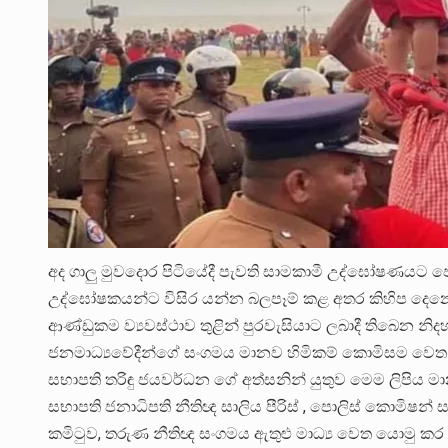
අද ගාලු මුවදොර පිටියේදී පැවති සාමකාමී උද්ඝෝෂණයට පොල
උද්ඝෝෂකයන්ට විසිර යන්න බලපෑම් කළ අතර කිහිප දෙන
ආණ්ඩුකම ව්‍යවස්ථාව තුළින් පුරවැසියාට ලබාදී තිබෙන 
ජනමාධ්‍යවේදීන්ගේ සංගමය මානව හිමිකම් කොමිසම වෙත 
සභාපති තරිඳු ජයවර්ධන ගේ අත්සනින් යුතුව මෙම ලිපිය ම
සභාපති ජනාධිපති නීතිඥ සාලිය පීරිස් , පොලිස් කොමිෂන්
කමිටුව, තරුණ නීතිඥ සංගමය ඇතුළු මාධ්‍ය වෙත යොමු කර