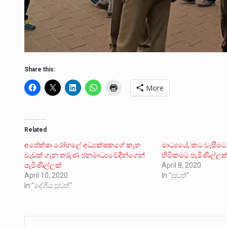
Share this:
More
Related
අපේක්ෂා රෝහලේ අධ්‍යක්ෂකගේ කැත
මාධ්‍යයේ, කට වැසීම
වැඩක් ගැන තරුණ ජනමාධ්‍යවේදීන්ගෙන්
හිමිකමට පැමිණිල්ලක්.
පැමිණිල්ලක්
April 8, 2020
April 10, 2020
In "පුවත්"
In "දේශීය පුවත්"