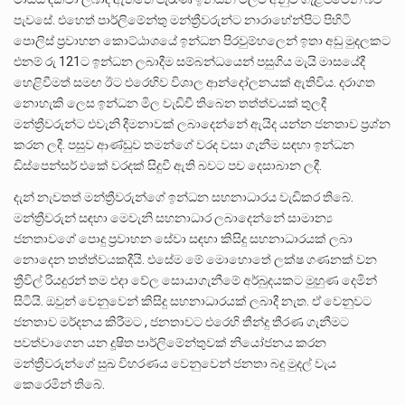
පැවසේ. එහෙත් පාර්ලිමේන්තු මන්ත්‍රීවරුන්ට නාරාහේන්පිට පිහිටි
පොලිස් ප්‍රවාහන කොට්ඨාශයේ ඉන්ධන පිරවුම්හලෙන් ඉතා අඩු මුදලකට
එනම් රු 121ට ඉන්ධන ලබාදීම සම්බන්ධයෙන් පසුගිය මැයි මාසයේදී
හෙළිවීමත් සමඟ ඊට එරෙහිව විශාල ආන්දෝලනයක් ඇතිවිය. දරාගත
නොහැකි ලෙස ඉන්ධන මිල වැඩිවී තිබෙන තත්ත්වයක් තුලදී
මන්ත්‍රීවරුන්ට එවැනි දීමනාවක් ලබාදෙන්නේ ඇයිද යන්න ජනතාව ප්‍රශ්න
කරන ලදී. පසුව ආණ්ඩුව තමන්ගේ වරද වසා ගැනීම සඳහා ඉන්ධන
ඩිස්පෙන්සර් එකේ වරදක් සිදුවී ඇති බවට පච දෙසාබාන ලදී.
දැන් නැවතත් මන්ත්‍රීවරුන්ගේ ඉන්ධන සහනාධාරය වැඩිකර තිබේ.
මන්ත්‍රීවරුන් සඳහා මෙවැනි සහනාධාර ලබාදෙන්නේ සාමාන්‍ය
ජනතාවගේ පොදු ප්‍රවාහන සේවා සඳහා කිසිදු සහනාධාරයක් ලබා
නොදෙන තත්ත්වයකදීයි. එසේම මේ මොහොතේ ලක්ෂ ගණනක් වන
ත්‍රීවිල් රියදුරන් තම එදා වේල සොයාගැනීමේ අර්බුදයකට මුහුණ දෙමින්
සිටියි. ඔවුන් වෙනුවෙන් කිසිදු සහනාධාරයක් ලබාදී නැත. ඒ වෙනුවට
ජනතාව මර්දනය කිරීමට , ජනතාවට එරෙහි තීන්දු තීරණ ගැනීමට
පවත්වාගෙන යන දූෂිත පාර්ලිමේන්තුවක් නියෝජනය කරන
මන්ත්‍රීවරුන්ගේ සුඛ විහරණය වෙනුවෙන් ජනතා බදු මුදල් වැය
කෙරෙමින් තිබේ.