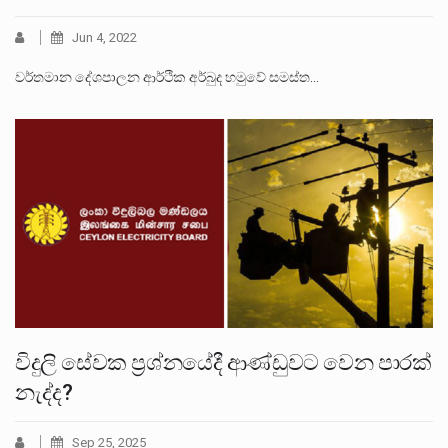
Jun 4, 2022
වර්තමාන දේශපාලන ආර්ථික අර්බුද හමුවේ සමස්ත…
විදුලි සේවක ප්‍රශ්නයේදී ආණ්ඩුවට වෙන පාරක්
නැද්ද?
Sep 25, 2025