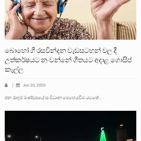
බොහෝ ගී රසවින්දන වැඩසටහන් වල දී
උත්කර්ෂයට නංවන්නේ ගීතයට අදාළ ගොසිප්
කෑල්ල
Jun 20, 2020
ජන රැඟුම් මණ්ඩපයේ සංවිධාන මෙහෙයවීම යටතේ…