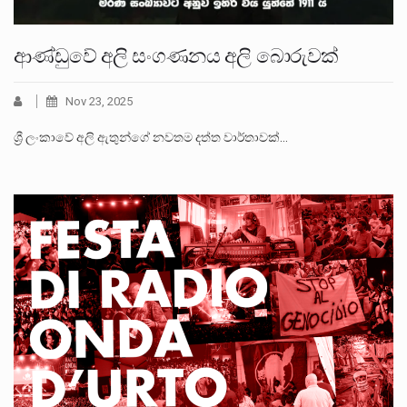
ආණ්ඩුවේ අලි සංගණනය අලි බොරුවක්
Nov 23, 2025
ශ්‍රී ලංකාවේ අලි ඇතුන්ගේ නවතම දත්ත වාර්තාවක්…