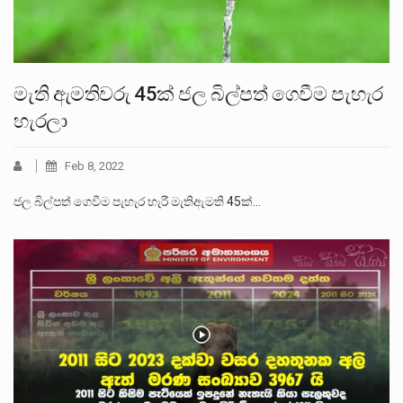
මැති ඇමතිවරු 45ක් ජල බිල්පත් ගෙවීම පැහැර
හැරලා
Feb 8, 2022
ජල බිල්පත් ගෙවීම පැහැර හැරී මැතිඇමති 45ක්…