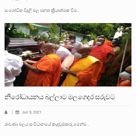
සංශෝධිත විදුලි බල පනත ක්‍රියාත්මක වීම…
නිරෝධායනය බල්ලාට මලගෙදර සරුවට
Jun 9, 2021
රාවණා බලය සංවිධානයේ කැඳවුම්කරු මෙන්ම…