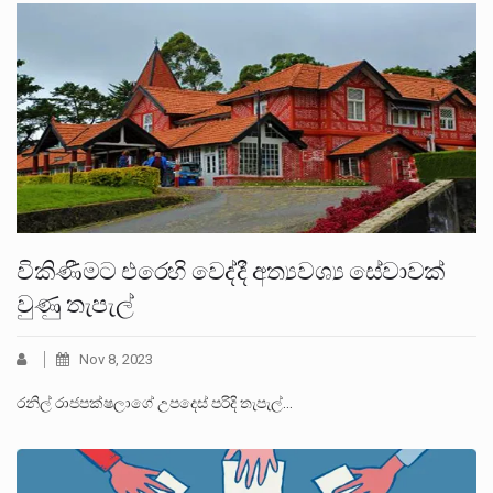
විකිණීමට එරෙහි වෙද්දී අත්‍යවශ්‍ය සේවාවක්
වුණු තැපැල්
Nov 8, 2023
රනිල් රාජපක්ෂලාගේ උපදෙස් පරිදි තැපැල්…