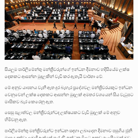
ලාල් කාන්ත ඇමතිවරයා අධිකරණ විනිශ්චයකාරවරුන්ගේ විශ්‍රාම යෑමේ වයස සම්බන්ධයෙන් නිහඬව සිටින ලෙස තමාට දැනුම් දුන්…
2011 වසරේදී දේශපාලන හා මානව හිමිකම් ක්‍රියාකාරීන් වන ලලිත්කුමාර් වීරරාජ් සහ කුගන් මුරුගානන්දන් යාපනයේදී අතුරුදන්…
ගොවියන්ගේ ප්‍රශ්න, ධීවරයන්ගේ ප්‍රශ්න, සෞඛය ප්‍රශ්න, වැටු ප්‍ර්ශ්න, රැකියා විරහිත ප්‍රශ්න මේ සියලු ප්‍රශ්නවලට තනි…
සියලුම පාර්ලිමේන්තු මන්ත්‍රීවරුන්ගේ ඉන්ධන දීමනාව හදිසියේම ලක්ෂ
දෙකකට ආසන්න මුදලකින් වැඩි කර ඇතැයි වාර්තා වේ.
මේ අනුව යාපනය වැනි ඈත දුර බැහැර ප්‍රදේශවල මන්ත්‍රීවරයකුට ඉන්ධන
වෙනුවෙන් ලක්ෂ දෙකකට ආසන්න මුදලක් අමතර වශයෙන් සිය වැටුපට
මාසිකව බැර කෙරෙනු ඇත.
සෙසු පළාත්වල මන්ත්‍රීවරුන්ටද ලක්ෂයකට වැඩි මුදලක් මේ අනුව
හිමිවනු ඇත.
පාර්ලිමේන්තු මන්ත්‍රීවරුන්ට ඉන්ධන සඳහා ලබාදෙන දීමනාව පසුගිය ජුනි
මාසය දක්වා ලබාදී ඇත්තේ පැරැණි ඉන්ධන මිලට අනුව ගැළපීමෙන් බව