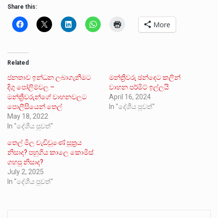
Share this:
More
Related
ජනතාව ඉන්ධන ලබාගැනීමට
මන්ත්‍රීවරු ඡන්දෙට කලින්
දිගු පෝලිම්වල –
වාහන පර්මිට් ඉල්ලයි
මන්ත්‍රීවරුන්ගේ වාහනවලට
April 16, 2024
පොලීසියෙන් තෙල්
In "දේශීය පුවත්"
May 18, 2022
In "දේශීය පුවත්"
තෙල් මිල වැඩිවුණේ සූත්‍රය
නිසාද? පහුගිය කාලෙ කොමිස්
ගහපු නිසාද?
July 2, 2025
In "දේශීය පුවත්"