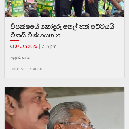
විපක්ෂයේ කෝඳුරු තෙල් හත් පට්ටයයි
ටිකයි විශ්වාසභංග
07 Jan 2026
2.19 pm
අග්‍රාමාත්‍යය…
CONTINUE READING