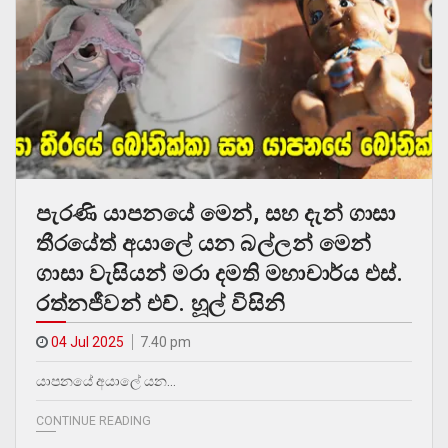
පැරණි යාපනයේ මෙන්, සහ දැන් ගාසා
තීරයේත් අයාලේ යන බල්ලන් මෙන්
ගාසා වැසියන් මරා දමති මහාචාර්ය එස්.
රත්නජීවන් එච්. හූල් විසිනි
04 Jul 2025
7.40 pm
යාපනයේ අයාලේ යන…
CONTINUE READING