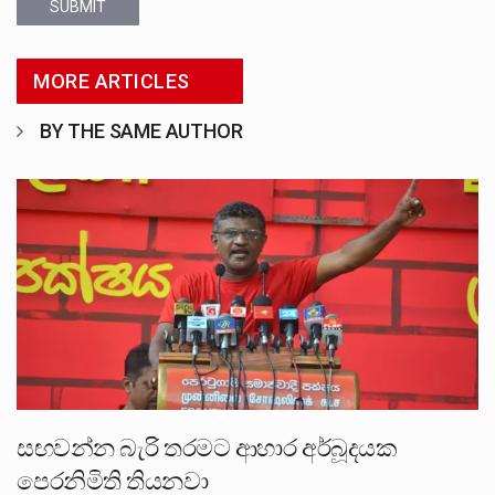
SUBMIT
MORE ARTICLES
BY THE SAME AUTHOR
සඟවන්න බැරි තරමට ආහාර අර්බූදයක
පෙරනිමිති තියනවා