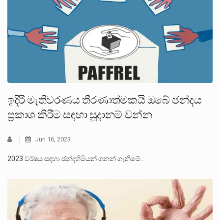
ඉදිරි මැතිවරණය තීරණාත්මකයි ඔබේ ඡන්දය
ප්‍රකාශ කිරීම සඳහා සූදානම් වන්න
Jun 16, 2023
2023 වර්ෂය සඳහා ඡන්දහිමියන් ගනන් ගැනීමේ…