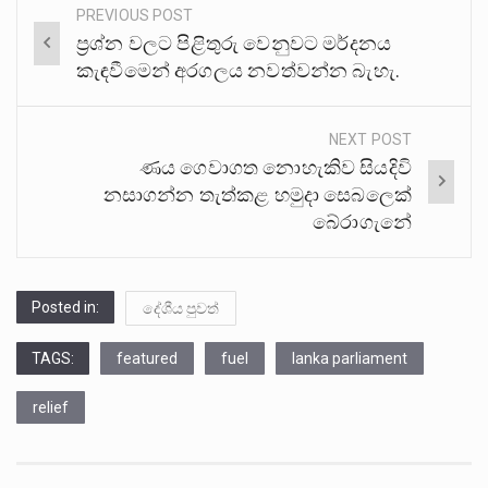
PREVIOUS POST
Post
ප්‍රශ්න වලට පිළිතුරු වෙනුවට මර්දනය
navigation
කැඳවීමෙන් අරගලය නවත්වන්න බැහැ.
NEXT POST
ණය ගෙවාගත නොහැකිව සියදිවි
නසාගන්න තැත්කළ හමුදා සෙබලෙක්
බේරාගැනේ
Posted in:
දේශීය පුවත්
TAGS:
featured
fuel
lanka parliament
relief