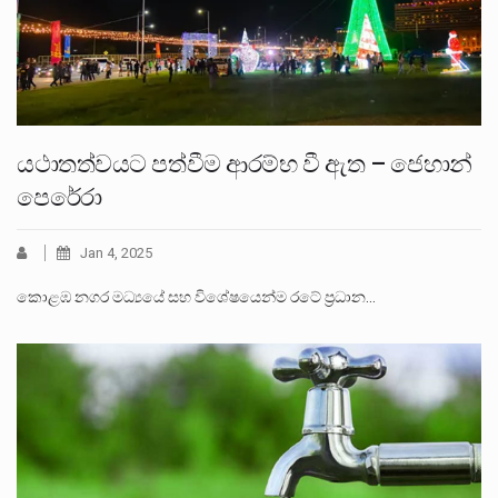
යථාතත්වයට පත්වීම ආරම්භ වී ඇත – ජෙහාන්
පෙරේරා
Jan 4, 2025
කොළඹ නගර මධ්‍යයේ සහ විශේෂයෙන්ම රටේ ප්‍රධාන…