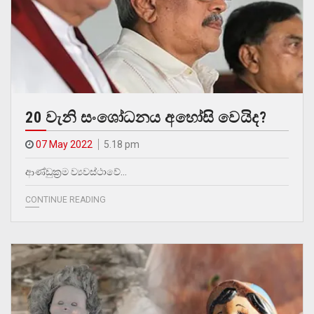
20 වැනි සංශෝධනය අහෝසි වෙයිද?
07 May 2022
5.18 pm
ආණ්ඩුක්‍රම ව්‍යවස්ථාවේ…
CONTINUE READING