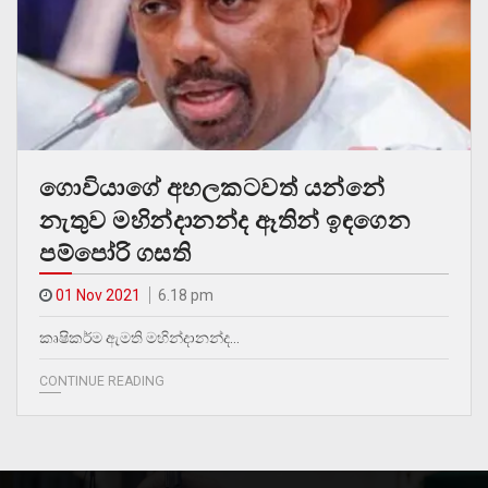
ගොවියාගේ අහලකටවත් යන්නේ
නැතුව මහින්දානන්ද ඈතින් ඉඳගෙන
පම්පෝරි ගසති
01 Nov 2021
6.18 pm
කෘෂිකර්ම ඇමති මහින්දානන්ද…
CONTINUE READING