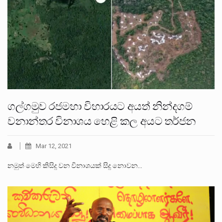
ගල්ගමුව රජමහා විහාරයට අයත් නින්දගම්
වනාන්තර විනාශය හෙළි කල අයට තර්ජන
Mar 12, 2021
නමුත් මෙහි කිසිදු වන විනාශයක් සිදු නොවන…