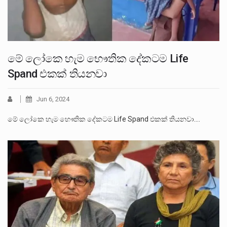
මේ ලෝකෙ හැම භෞතික දේකටම Life
Spand එකක් තියනවා
Jun 6, 2024
මේ ලෝකෙ හැම භෞතික දේකටම Life Spand එකක් තියනවා.…