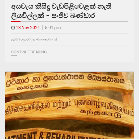
අයවැය කිසිදු වැඩපිළිවෙළක් නැති
ලියවිල්ලක් – සංජීව බණ්ඩාර
13 Nov 2021
5.01 pm
මෙම අයවැය ජනතාවගේ…
CONTINUE READING