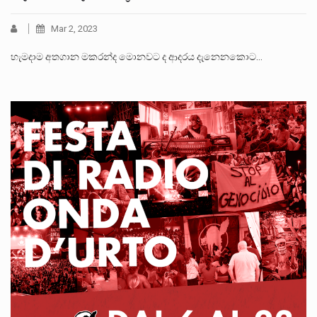
Mar 2, 2023
හැමදාම අතගාන මකරන්ද මොනවට ද ආදරය දැනෙනකොට…