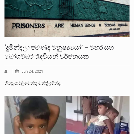
‘දුමින්දලා පමණද මනුෂ්‍යයෝ’ – මහර සහ
බෝගම්බර රැඳවියන් වර්ජනයක
Jun 24, 2021
හිටපු පාර්ලිමේන්තු මන්ත්‍රී දුමින්ද…