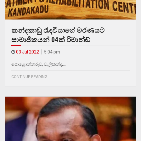
කන්දකාඩු රැඳවියාගේ මරණයට
සාමාජිකයන් 04ක් රිමාන්ඩ්
03 Jul 2022
5.04 pm
පොළොන්නරුව, වැලිකන්ද,…
CONTINUE READING