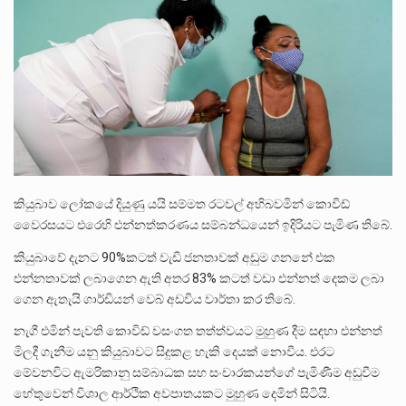
ලාල් කාන්ත ඇමතිවරයා අධිකරණ විනිශ්චයකාරවරුන්ගේ විශ්‍රාම යෑමේ වයස සම්බන්ධයෙන් නිහඬව සිටින ලෙස තමාට දැනුම් දුන්…
2011 වසරේදී දේශපාලන හා මානව හිමිකම් ක්‍රියාකාරීන් වන ලලිත්කුමාර් වීරරාජ් සහ කුගන් මුරුගානන්දන් යාපනයේදී අතුරුදන්…
ගොවියන්ගේ ප්‍රශ්න, ධීවරයන්ගේ ප්‍රශ්න, සෞඛය ප්‍රශ්න, වැටු ප්‍ර්ශ්න, රැකියා විරහිත ප්‍රශ්න මේ සියලු ප්‍රශ්නවලට තනි…
කියුබාව ලෝකයේ දියුණු යයි සම්මත රටවල් අභිබවමින් කොවිඩ්
වෛරසයට එරෙහි එන්නත්කරණය සම්බන්ධයෙන් ඉදිරියට පැමිණ තිබේ.
කියුබාවේ දැනට 90%කටත් වැඩි ජනතාවක් අඩුම ගනනේ එක
එන්නතාවක් ලබාගෙන ඇති අතර 83% කටත් වඩා එන්නත් දෙකම ලබා
ගෙන ඇතැයි ගාර්ඩියන් වෙබ් අඩවිය වාර්තා කර තිබේ.
නැගී එමින් පැවති කොවිඩ් වසංගත තත්ත්වයට මුහුණ දීම සඳහා එන්නත්
මිලදී ගැනීම යනු කියුබාවට සිදුකළ හැකි දෙයක් නොවීය. එරට
මේවනවිට ඇමරිකානු සම්බාධක සහ සංචාරකයන්ගේ පැමිණීම අඩුවීම
හේතුවෙන් විශාල ආර්ථික අවපාතයකට මුහුණ දෙමින් සිටියි.