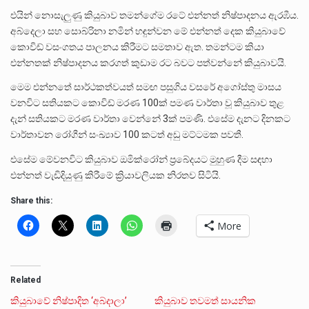
එයින් නොසැලුණු කියුබාව තමන්ගේම රටේ එන්නත් නිෂ්පාදනය ඇරඹීය.
අබ්දෙලා සහ සොබ්රිනා නමින් හඳුන්වන මේ එන්නත් දෙක කියුබාවේ
කොවිඩ් වසංගතය පාලනය කිරීමට සමතාව ඇත. තමන්ටම කියා
එන්නතක් නිෂ්පාදනය කරගත් කුඩාම රට බවට පත්වන්නේ කියුබාවයි.
මෙම එන්නතේ සාර්ථකත්වයත් සමඟ පසුගිය වසරේ අගෝස්තු මාසය
වනවිට සතියකට කොවිඩ් මරණ 100ක් පමණ වාර්තා වූ කියුබාව තුළ
දැන් සතියකට මරණ වාර්තා වෙන්නේ 3ක් පමණි. එසේම දැනට දිනකට
වාර්තාවන රෝගීන් සංඛ්‍යාව 100 කටත් අඩු මට්ටමක පවතී.
එසේම මේවනවිට කියුබාව ඔමික්රෝන් ප්‍රබේදයට මුහුණ දීම සඳහා
එන්නත් වැඩිදියුණු කිරීමේ ක්‍රියාවලියක නිරතව සිටියි.
Share this:
More
Related
කියුබාවේ නිෂ්පාදිත ‘අබ්දාලා’
කියුබාව තවමත් සායනික