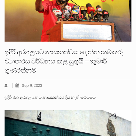
ඉදිරි අරගලයට නායකත්වය දෙන්න කම්කරු
ව්‍යාපාරය වර්ධනය කළ යුතුයි – කුමාර්
ගුණරත්නම්
Sep 9, 2023
ඉදිරි ජන අරගලයකට නායකත්වය දිය හැකි මට්ටමට…