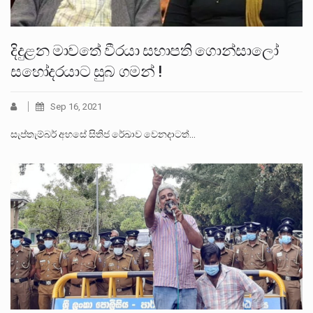
දිදුළන මාවතේ වීරයා සභාපති ගොන්සාලෝ
සහෝදරයාට සුබ ගමන් !
Sep 16, 2021
සැප්තැම්බර් අහසේ සිතිජ රේඛාව වෙනදාටත්…