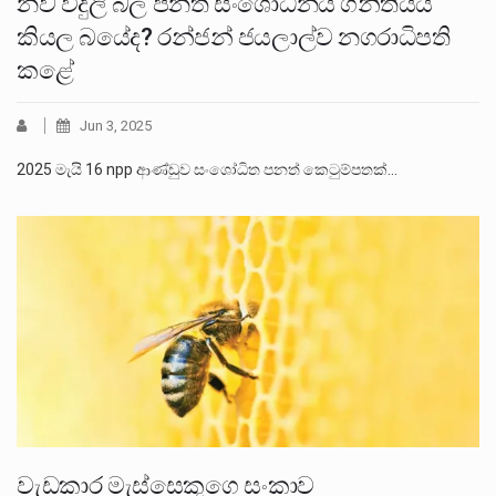
නව විදුලි බල පනත් සංශෝධනය ගිනිතියයි
කියල බයේද? රන්ජන් ජයලාල්ව නගරාධිපති
කළේ
Jun 3, 2025
2025 මැයි 16 npp ආණ්ඩුව සංශෝධිත පනත් කෙටුම්පතක්…
වැඩකාර මැස්සෙකුගෙ සංකාව