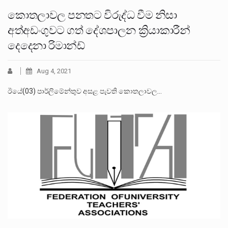
කොතලාවල පනතට විරුද්ධ වීම නිසා
අත්අඩංගුවට ගත් දේශපාලන ක්‍රියාකාරීන්
දෙදෙනා රිමාන්ඩ්
Aug 4, 2021
ඊයේ(03) පාර්ලිමේන්තුව අසළ පැවති කොතලාවල…