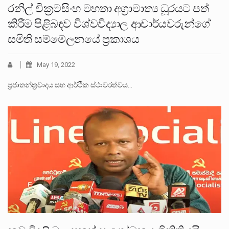
රනිල් වික්‍රමසිංහ මහතා අග්‍රාමාත්‍ය ධූරයට පත්
කිරීම පිළිබඳව විශ්වවිද්‍යාල ආචාර්යවරුන්ගේ
සමිති සම්මේලනයේ ප්‍රකාශය
May 19, 2022
ප්‍රජාතන්ත්‍රවාදය සහ ආර්ථික ස්ථාවරත්වය…