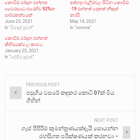
කොවිඩ් මර්දන එන්නත
අත්හදා බැලීම්වල සිටින කොවිඩ්
වෛරසයට එරෙහිව 92%ක
-19 එන්නත් දෙකක් නිකුත්
සාර්ථකත්වයක්
කරයි
June 23, 2021
May 14, 2021
In "විදෙස් පුවත්"
In "corona"
කොවිඩ් මර්දන එන්නත්
කිහිපයක්ම ලංකාවට
January 25, 2021
In "දේශීය පුවත්"
PREVIOUS POST
Post
පසුගිය වසරේ කඳුකර කොටි 07ක් මිය
navigation
ගිහින්
NEXT POST
ගෑස් පිපිරීම් කුමන්ත්‍රණයක්දැයි සොයන්න
රහසිගත පරීක්ෂණයක් කරනවා –