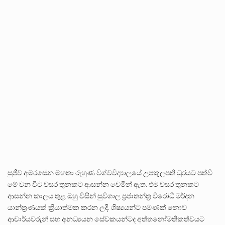
සුජීව අමරසේන මහතා රුහුණ විශ්වවිද්‍යාලයේ උපකුලපති ධුරයට පත්වී
මේ වන විට වසර තුනකට ආසන්න වෙමින් ඇත. එම වසර තුනකට
ආසන්න කාලය තුළ ඔහු විසින් සුවිශාල ප්‍රජාතන්ත්‍ර විරෝධී මර්දන
යාන්ත්‍රණයක් ක්‍රියාත්මක කරන ලදී. ශිෂ්‍යයන්ට පමණක් නොව
ආචාර්යවරුන් සහ අනධ්‍යයන සේවකයන්ටද අත්තනෝමතිකත්වයට