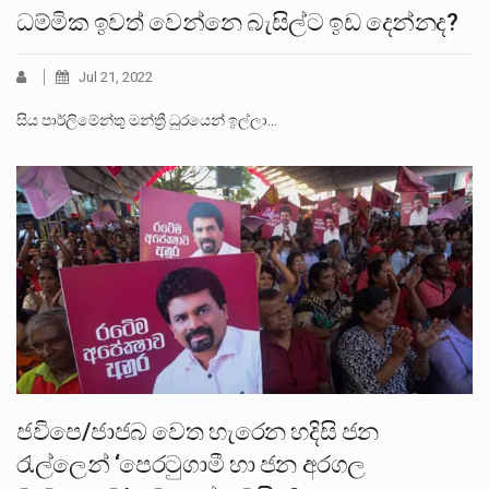
ධම්මික ඉවත් වෙන්නෙ බැසිල්ට ඉඩ දෙන්නද?
Jul 21, 2022
සිය පාර්ලිමේන්තු මන්ත්‍රී ධුරයෙන් ඉල්ලා…
ජවිපෙ/ජාජබ වෙත හැරෙන හදිසි ජන
රැල්ලෙන් ‘පෙරටුගාමී හා ජන අරගල