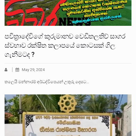
පවිත්‍රාදේවිගේ කුරුමානව වෙඩිතලතිව් සාගර
ස්වභාව රක්ෂිත කලාපයේ කොටසක් ගිල
ගැනීමටද ?
May 29, 2024
තලෙයි මන්නාරම් අර්ධද්විපෙයන් උතුරු දෙසට…