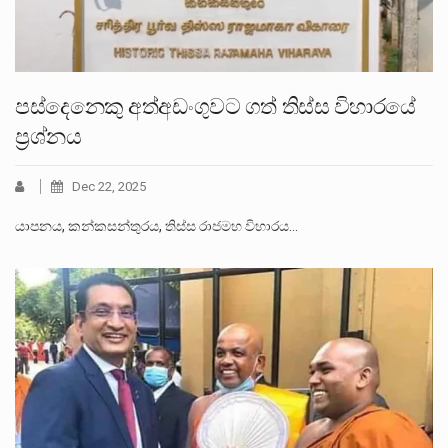
පස්දෙනෙකු අත්අඩංගුවට ගත් තිස්ස විහාරයේ
ප්‍රශ්නය
Dec 22, 2025
යාපනය, කන්කසන්තුරය, තිස්ස රාජමහ විහාරය…