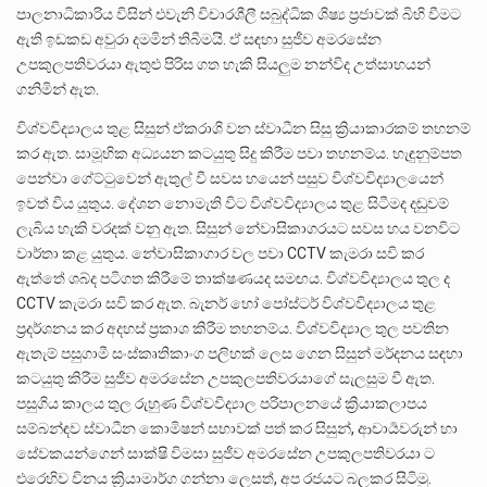
පාලනාධිකාරිය විසින් එවැනි විචාරශීලී සබුද්ධික ශිෂ්‍ය ප්‍රජාවක් බිහි වීමට
ඇති ඉඩකඩ අවුරා දමමින් තිබීමයි. ඒ සඳහා සුජීව අමරසේන
උපකුලපතිවරයා ඇතුළු පිරිස ගත හැකි සියලුම නන්විද උත්සාහයන්
ගනිමින් ඇත.
විශ්වවිද්‍යාලය තුළ සිසුන් ඒකරාශි වන ස්වාධීන සිසු ක්‍රියාකාරකම් තහනම්
කර ඇත. සාමූහික අධ්‍යයන කටයුතු සිදු කිරීම පවා තහනම්ය. හැඳුනුම්පත
පෙන්වා ගේට්ටුවෙන් ඇතුල් වී සවස හයෙන් පසුව විශ්වවිද්‍යාලයෙන්
ඉවත් විය යුතුය. දේශන නොමැති විට විශ්වවිද්‍යාලය තුළ සිටීමද දඬුවම්
ලැබිය හැකි වරදක් වනු ඇත. සිසුන් නේවාසිකාගරයට සවස හය වනවිට
වාර්තා කළ යුතුය. නේවාසිකාගාර වල පවා CCTV කැමරා සවි කර
ඇත්තේ ශබ්ද පටිගත කිරීමේ තාක්ෂණයද සමඟය. විශ්වවිද්‍යාලය තුල ද
CCTV කැමරා සවි කර ඇත. බැනර් හෝ පෝස්ටර් විශ්වවිද්‍යාලය තුළ
ප්‍රදර්ශනය කර අදහස් ප්‍රකාශ කිරීම තහනම්ය. විශ්වවිද්‍යාල තුල පවතින
ඇතැම් පසුගාමී සංස්කෘතිකාංග පලිහක් ලෙස ගෙන සිසුන් මර්දනය සඳහා
කටයුතු කිරීම සුජීව අමරසේන උපකුලපතිවරයාගේ සැලසුම වී ඇත.
පසුගිය කාලය තුල රුහුණ විශ්වවිද්‍යාල පරිපාලනයේ ක්‍රියාකලාපය
සම්බන්ඳව ස්වාධීන කොමිෂන් සභාවක් පත් කර සිසුන්, ආචාර්‍යවරුන් හා
සේවකයන්ගෙන් සාක්ෂි විමසා සුජීව අමරසේන උපකුලපතිවරයා ට
එරෙහිව විනය ක්‍රියාමාර්ග ගන්නා ලෙසත්, අප රජයට බලකර සිටිමු.