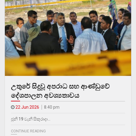
උතුරේ සිදුවූ අපරාධ සහ ආණ්ඩුවේ
දේශපාලන අවශ්‍යතාවය
22 Jun 2026
8.40 pm
ජුනි 19 වැනි සිකුරාදා…
CONTINUE READING