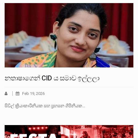
නතාෂාගෙන් CID ය සමාව ඉල්ලලා
Feb 19, 2026
සිවිල් ක්‍රියාකාරිනියක සහ ප්‍රහසන ශිපිනියක…