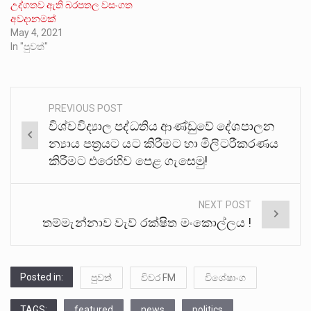
උද්ගතව ඇති බරපතල වසංගත
අවදානමක්
May 4, 2021
In "පුවත්"
PREVIOUS POST
Post
විශ්වවිද්‍යාල පද්ධතිය ආණ්ඩුවේ දේශපාලන
navigation
න්‍යාය පත්‍රයට යට කිරීමට හා මිලිටරීකරණය
කිරීමට එරෙහිව පෙළ ගැසෙමු!
NEXT POST
තම්මැන්නාව වැව් රක්ෂිත මංකොල්ලය !
Posted in:
පුවත්
විවර FM
විශේෂාංග
TAGS:
featured
news
politics