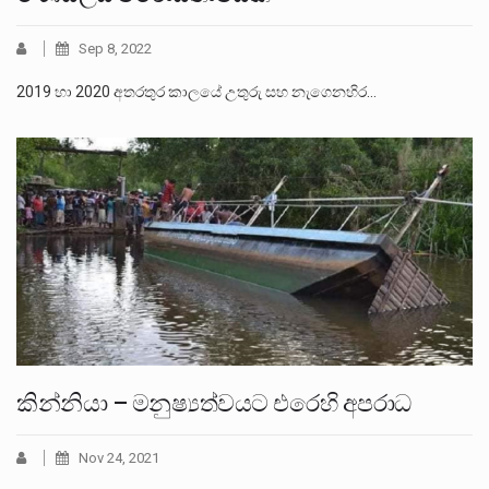
Sep 8, 2022
2019 හා 2020 අතරතුර කාලයේ උතුරු සහ නැගෙනහිර…
කින්නියා – මනුෂ්‍යත්වයට එරෙහි අපරාධ
Nov 24, 2021