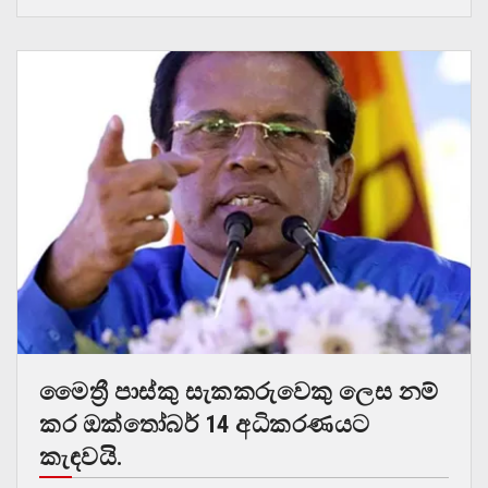
මෛත්‍රී පාස්කු සැකකරුවෙකු ලෙස නම්
කර ඔක්තෝබර් 14 අධිකරණයට
කැඳවයි.