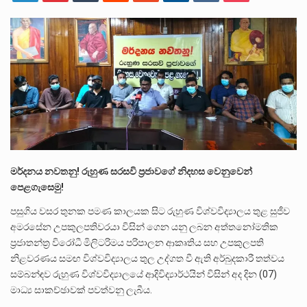
ලාල් කාන්ත ඇමතිවරයා අධිකරණ විනිශ්චයකාරවරුන්ගේ විශ්‍රාම යෑමේ වයස සම්බන්ධයෙන් නිහඬව සිටින ලෙස තමාට දැනුම් දුන්…
2011 වසරේදී දේශපාලන හා මානව හිමිකම් ක්‍රියාකාරීන් වන ලලිත්කුමාර් වීරරාජ් සහ කුගන් මුරුගානන්දන් යාපනයේදී අතුරුදන්…
ගොවියන්ගේ ප්‍රශ්න, ධීවරයන්ගේ ප්‍රශ්න, සෞඛය ප්‍රශ්න, වැටු ප්‍ර්ශ්න, රැකියා විරහිත ප්‍රශ්න මේ සියලු ප්‍රශ්නවලට තනි…
මර්දනය නවතනු! රුහුණ සරසවි ප්‍රජාවගේ නිදහස වෙනුවෙන්
පෙළගැසෙමු!
පසුගිය වසර තුනක පමණ කාලයක සිට රුහුණ විශ්වවිද්‍යාලය තුළ සුජීව
අමරසේන උපකුලපතිවරයා විසින් ගෙන යනු ලබන අත්තනෝමතික
ප්‍රජාතන්ත්‍ර විරෝධී මිලිටරිමය පරිපාලන ආකෘතිය සහ උපකුලපති
නිළවරණය සමඟ විශ්වවිද්‍යාලය තුල උද්ගත වී ඇති අර්බුදකාරී තත්වය
සම්බන්ඳව රුහුණ විශ්වවිද්‍යාලයේ ආදිවිද්‍යාර්ථයින් විසින් අද දින (07)
මාධ්‍ය සාකච්ඡාවක් පවත්වනු ලැබීය.