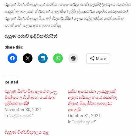
රුහුණ විශ්වවිද්‍යාලයේ පවතින මෙම මර්දනකාරි වැඩපිලිවෙලට එරෙහිව
සාමුහික බලයක් නිර්මාණය කරමින් ඉදිරි ක්‍රියාමාර්ග ගැනීම වෙනුවෙන්
රුහුණ විශ්වවිද්‍යාලයීය ආදී විද්‍යාර්ථයින් ලෙස මැදිහත්වීම ඓතිහාසික
වගකීමක් ලෙස අප හඳුනා ගනිමු.
රුහුණ සරසවි ආදී විද්‍යාර්ථයින්
Share this:
More
Related
රුහුණු විශ්ව විද්‍යාලයේ ගැටලු
සුජීව අමරසේන උපකුලපති
විසඳීමට අ.වි.ශි.බ.ම. යෝජනා
ඇතුළු පරිපාලනයේ තකතීරු
ඉදිරිපත් කරයි!
තීරණ සිසු ජීවිත අනතුරට
November 30, 2021
හෙලයි .
In "දේශීය පුවත්"
October 31, 2021
In "දේශීය පුවත්"
රුහුණ විශ්වවිද්‍යාලය තුළ