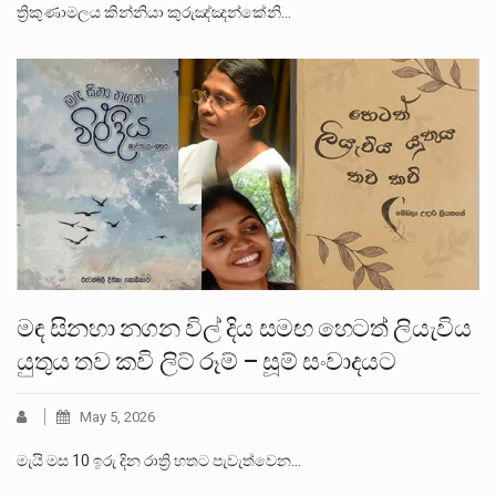
ත්‍රිකුණාමලය කින්නියා කුරුඤ්ඤන්කේනි…
මඳ සිනහා නගන විල් දිය සමඟ හෙටත් ලියැවිය
යුතුය තව කවි ලිට් රූම් – සූම් සංවාදයට
May 5, 2026
මැයි මස 10 ඉරු දින රාත්‍රි හතට පැවැත්වෙන…