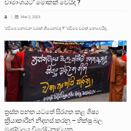
වාමාංශයට’ මොකක් වෙයිද ?
Mar 2, 2023
'ජවිපෙ නොවන වමක් තියෙනවද ?' 'ජවිපෙ වමක් නෙවෙයිද…
ත්‍රස්ත පනත යටතේ සිරගත කළ ශිෂ්‍ය
ක්‍රියාකාරීන් නිදහස් කරනු – භික්ෂු බල
මණ්ඩලය විරෝධතාවයක