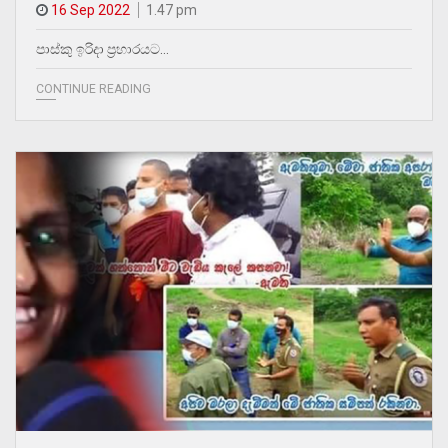
16 Sep 2022
1.47 pm
පාස්කු ඉරිදා ප්‍රහාරයට…
CONTINUE READING