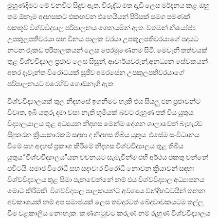
මුහුණදීමට මේ වනවිට සිදුව ඇත. විරුද්ධ මත දැඩි ලෙස මර්දනය කළ ඔහු
තම ඕනෑම අදහසකට එකඟවන එහෙයියන් පිරිසක් සමග පමණක්
එකතුව විශ්වවිද්‍යාල පරිපාලනය ගෙනයමින් ඇත. වත්මන් නියෝජ්‍ය
උපකුලපතිවරයා සහ විනය පාලක වරයා උපකුලපතිවරයාගේ පදයට
නටන රූකඩ පරිපාලකයන් ලෙස පෙරමුණෙනම සිටී. මෙවැනි තත්වයක්
තුළ විශ්වවිද්‍යාල ප්‍රජාව ලෙස සිසුන්, ආචාර්යවරුන්,අනධ්‍යන සේවකයන්
අතර දැවැන්ත විරෝධයක් සුජීව අමරසේන උපකුලපතිවරයාගේ
පරිපාලනයට එරෙහිව ගොඩනැගී ඇත.
විශ්වවිද්‍යාලයක් තුල නිදහසේ ඉගනීමට හැකි එය සියලු ජන ප්‍රජාවන්ට
විවෘත, ඉබි යතුරු දමා වසා නැති භූමියක් බවට රුහුණ පත් විය යුතුය.
විද්‍යාලයාලය තුළ අධ්‍යයන නිදහස මෙන්ම දේශන ශාලාවෙන් බැහැරව
සිදුකරන ක්‍රියාකාරකම් සඳහා ද නිදහස තිබිය යුතුය. එසේම සංවිධානය
වීමේ සහ අදහස් ප්‍රකාශ කිරීමේ නිදහස විශ්වවිද්‍යාලය තුළ තිබිය
යුතුය.”විශ්වවිද්‍යාලය”යන වචනයට සැබැවින්ම එහි අර්ථය එකතු වන්නේ
එවිටයි. සමාජ විරෝධී සහ සදාචාර විරෝධී නොවන ක්‍රියාවන් සඳහා
විශ්වවිද්‍යාලය තුළ සීමා පැනවෙන්නේ නම් එය විශ්වවිද්‍යාල අධ්‍යාපනය
මොට කිරීමකි. විශ්වවිද්‍යාල පාලකයන්ට අවශ්‍යය වන්දිභට්ටයින් තනන
අවකාශයක් නම් අප සමාජයක් ලෙස තවදුරටත් ඛේදවාචකයටම තල්ලු
වීම වළකාලිය නොහැක. කණගාටුවට කරුණ නම් රුහුණ විශ්වවිද්‍යාලය