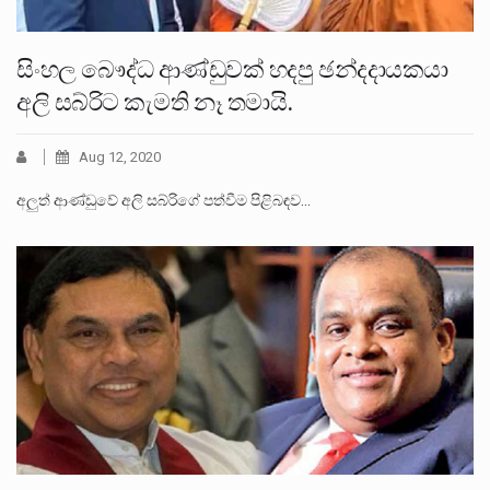
සිංහල බෞද්ධ ආණ්ඩුවක් හදපු ඡන්දදායකයා
අලි සබ්රිට කැමති නෑ තමායි.
Aug 12, 2020
අලුත් ආණ්ඩුවේ අලි සබ්රිගේ පත්වීම පිළිබඳව…