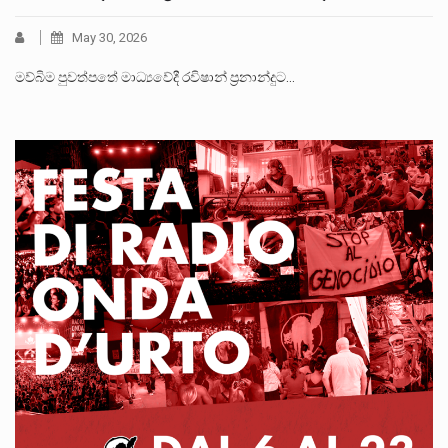
May 30, 2026
මව්බිම පුවත්පතේ මාධ්‍යවේදී රවිෂාන් ප්‍රනාන්දුට…