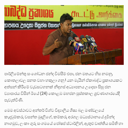
ලාල් කාන්ත ඇමතිවරයා අධිකරණ විනිශ්චයකාරවරුන්ගේ විශ්‍රාම යෑමේ වයස සම්බන්ධයෙන් නිහඬව සිටින ලෙස තමාට දැනුම් දුන්…
2011 වසරේදී දේශපාලන හා මානව හිමිකම් ක්‍රියාකාරීන් වන ලලිත්කුමාර් වීරරාජ් සහ කුගන් මුරුගානන්දන් යාපනයේදී අතුරුදන්…
ගොවියන්ගේ ප්‍රශ්න, ධීවරයන්ගේ ප්‍රශ්න, සෞඛය ප්‍රශ්න, වැටු ප්‍ර්ශ්න, රැකියා විරහිත ප්‍රශ්න මේ සියලු ප්‍රශ්නවලට තනි…
පාර්ලිමේන්තු සංශෝධන ජන්ද විමසීම් එපා, ජන මතයට හිස නමනු,
කොතලාවල පනත වහා හකුලා ගනු ! යන මැයින් ඒකාබද්ධ ප්‍රකාශයකට
අත්සන් කිරීමේ වැඩසටහනක් නිදහස් අධ්‍යාපනය උදෙසා සිසු ජන
ව්‍යාපාරය විසින් ඊයේ (24) කොළඹ මහජන පුස්තකාල ශ්‍රවණාගාරයේදී
පැවැත්විණි.
මෙම අවස්ථාවට අන්තර් විශ්ව විද්‍යාලීය ශිෂ්‍ය බල මණ්ඩලයේ
කැදවුම්කරු වසන්ත මුදලිගේ, කම්කරු අරගල මධ්‍යස්ථානයේ දුමින්ද
නාගමුව, ලංකා ගුරු සංගමයේ ජෝෂප් ස්ටාර්ලින්, ඇතුළු වෘත්තීය සමිති හා