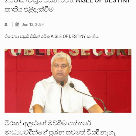
ශිරෝසා වඩූඩි විසින් රචිත AISLE OF DESTINY
කෘතිය එළිදැක්වීම
Jun 12, 2024
ශිරෝසා වඩූඩි විසින් රචිත AISLE OF DESTINY කෘතිය…
ටිරාන් අලස්ගේ මව්බිම පත්තරේ
මාධ්‍යවේදීන්ගේ ප්‍රශ්න තවමත් විසඳී නැහැ