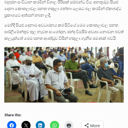
බහුජන සංවිධාන කරමින් විශාල පිරිසක් සම්බන්ධ විය. අනතුරුව සියළු
දෙනා කොතලාවල පනත හකුලා ගන්නා ලෙසට බල කරමින් ඒකාබද්ධ
ප්‍රකාශයට අත්සන් තබන ලදී,
මෙහිදී සියළු දෙනාම අවධාරනය කර සිටියේ මෙම කොතලාවල පනත
පාර්ලිමේන්තුව තුල නැවත සංශෝදන, ඡන්ද විමසීම් අවශ්‍ය නොවන බවත්
කලයුත්තේ මෙම පනත ආණ්ඩුව විසින් හකුලා ගැනීම පමණක් බවයි.
Share this:
More