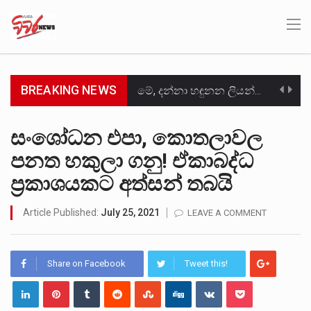
BREAKING NEWS
මේ, දන්නා හඳුනන ලියන්නකුගේ නන්නාඳුනන අඩවියක සැරිසරා ලද ආස්වාදනීය මොහොතක සිංහාවලෝකනයකි .කෙටි කවියක දිගු බර…
වත්මන් ආණ්ඩුවේ ප්‍රධාන පාර්ශවකරුවා වන ජනතා විමුක්ති පෙරමුණේ කාලයක පටන් තිබුණු ප්‍රධාන සටන් පාඨයක් වූවේ…
සංශෝධන එපා, කොතලාවල
පනත හකුලා ගනු! ඒකාබද්ධ
සංවිධානාත්මක අපරාධකරුවකු වන ලොකු පැටිගේ ප්‍රධාන වෙඩික්කරු බවට සැක කරන ගිං ගඟේ ගිල්වා මරා දමා…
ප්‍රකාශයකට අත්සන් තබයි
උපරිමාධිකරණ විනිශ්චයකාරවරුන්ගේ හා ඉන් පහළ විනිශ්චයකාරවරුන්ගේ විශ්‍රාම වයස දීර්ඝ කිරීම සඳහා සකස් කර ඇති විසිදෙවන…
Article Published:
July 25, 2021
LEAVE A COMMENT
බන්ධනාගාර රැදවියන් 1,021 දෙනෙකු ඉකුත් වසර පහක කාලය තුලදී (2020 ජනවාරි 01 සිට 2025 දෙසැම්බර්…
මහර බන්ධනාගාරයේ අද ඇතිවූ සිද්ධියෙන් තුවාල ලැබූ බව කියන රැඳවියන් ගණන ඉහළ ගොස් තිබේ. ඒ…
Share on Facebook
Tweet this!
අගෝස්තු මස දෙවන ඉරිදා ලිට් රූම් සූම් සංවාදය පැවැත්වෙන්නේ "කතා කරන මහ වැව" නම් නකතාවක්…