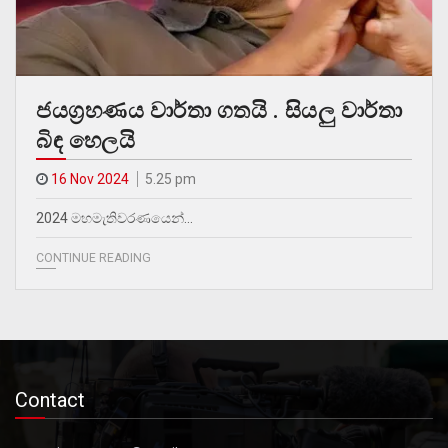
ජයග්‍රහණය වාර්තා ගතයි . සියලු වාර්තා
බිඳ හෙලයි
16 Nov 2024
5.25 pm
2024 මහමැතිවරණයෙන්…
CONTINUE READING
Contact