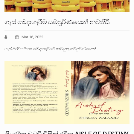
ගෑස් බෙදාහැරීම සම්පූර්ණයෙන් නවතියි
Mar 16, 2022
ගෑස් පිරවීමේ හා බෙදාහැරීමේ කටයුතු සම්පූර්ණයෙන්…