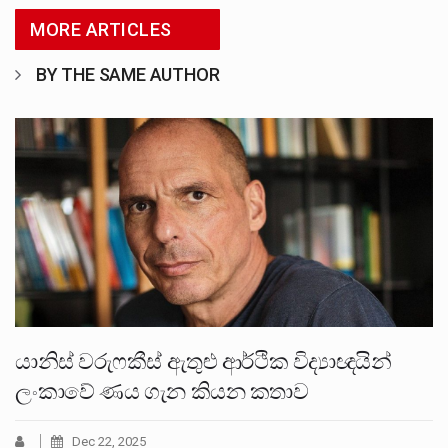
MORE ARTICLES
BY THE SAME AUTHOR
යානිස් වරුෆකීස් ඇතුළු ආර්ථික විද්‍යාඥයින්
ලංකාවේ ණය ගැන කියන කතාව
Dec 22, 2025