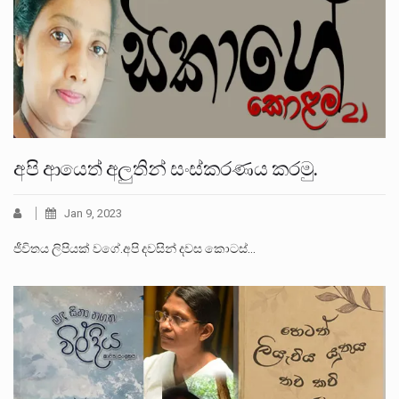
අපි ආයෙත් අලුතින් සංස්කරණය කරමු.
Jan 9, 2023
ජීවිතය ලිපියක් වගේ.අපි දවසින් දවස කොටස්…