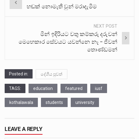
Post
හඬක් නොමැති වුන් මරාදැමීම
navigation
NEXT POST
මින් ඉදිරියට වතු කම්කරු දරුවන්
මෙහෙකාර සේවයට යවන්නෙ නෑ – ජීවන්
තොණ්ඩමන්
Posted in:
දේශීය පුවත්
TAGS:
education
featured
iusf
kothalawala
students
university
LEAVE A REPLY