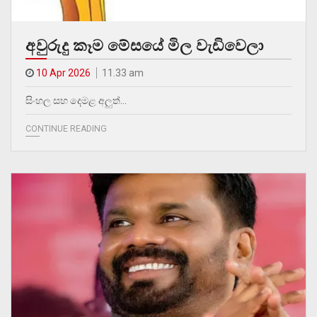
අවුරුදු කෑම මේසයේ මිල වැඩිවෙලා
10 Apr 2026
11.33 am
සිංහල සහ දෙමළ අලුත්…
CONTINUE READING