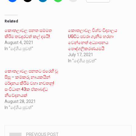
Related
කොතලාවල ⁣පනත සම්මත
කොතලාවල විශ්ව විද්‍යාලය
කිරීම තවදුරටත් කල් දමයි!
UGCට පවරා ගැනීම හරහා
August 4, 2021
වෙන්නෙත් අධ්‍යාපනය
In "දේශීය පුවත්"
පෞද්ගලිකරණයමයි
July 17, 2021
In "දේශීය පුවත්"
කොතලාවල පනතට එරෙහි වූ
සිසු – කම්කරු නායකයින්
මර්දනය කිරීම වහා නවතනු!
සංවිධාන 43ක ඒකාබද්ධ
නිවේදනයක්
August 28, 2021
In "දේශීය පුවත්"
PREVIOUS POST