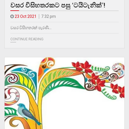
වසර විසිහතරකට පසු ‘ටයිටැනික්’!
23 Oct 2021
7.32 pm
වසර විසිහතරක් පැරණි…
CONTINUE READING