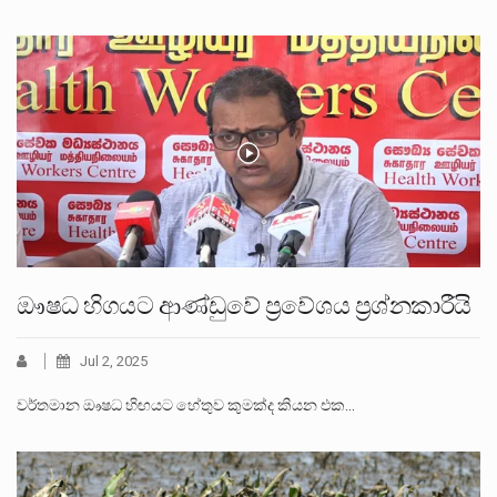
ඖෂධ හිගයට ආණ්ඩුවේ ප්‍රවේශය ප්‍රශ්නකාරීයි
Jul 2, 2025
වර්තමාන ඖෂධ හිඟයට හේතුව කුමක්ද කියන එක…