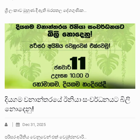
ශ්‍රී ලංකාව මුහුණ දී ඇති බරපතල දේශගුණික…
දියගම වනාන්තරයේ ඊනියා සංවර්ධනයට බිලි
නොදෙනු!
Dec 31, 2025
පරිසර අයිතිය වෙනුවෙන් එක් වෙමු!ජනවාරි…