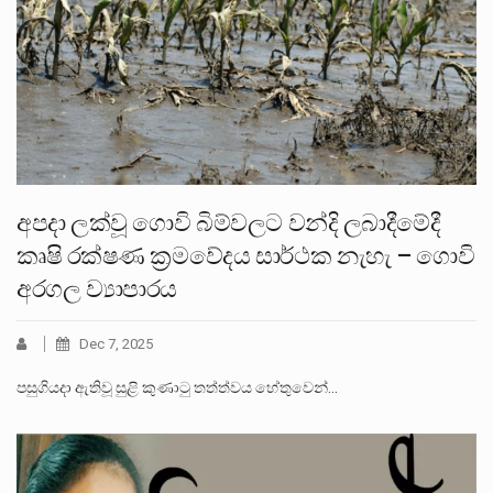
අපදා ලක්වූ ගොවි බිම්වලට වන්දි ලබාදීමේදී
කෘෂි රක්ෂණ ක්‍රමවේදය සාර්ථක නැහැ – ගොවි
අරගල ව්‍යාපාරය
Dec 7, 2025
පසුගියදා ඇතිවූ සුළි කුණාටු තත්ත්වය හේතුවෙන්…