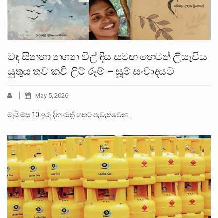
මඳ සිනහා නගන විල් දිය සමඟ හෙටත් ලියැවිය
යුතුය තව කවි ලිට් රූම් – සූම් සංවාදයට
May 5, 2026
මැයි මස 10 ඉරු දින රාත්‍රි හතට පැවැත්වෙන…