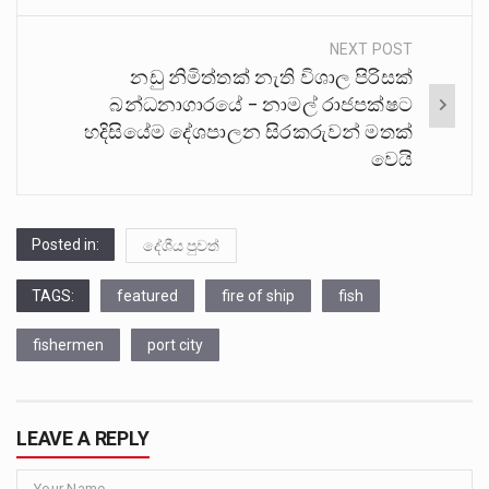
NEXT POST
නඩු නිමිත්තක් නැති විශාල පිරිසක්
බන්ධනාගාරයේ – නාමල් රාජපක්ෂට
හදිසියේම දේශපාලන සිරකරුවන් මතක්
වෙයි
Posted in:
දේශීය පුවත්
TAGS:
featured
fire of ship
fish
fishermen
port city
LEAVE A REPLY