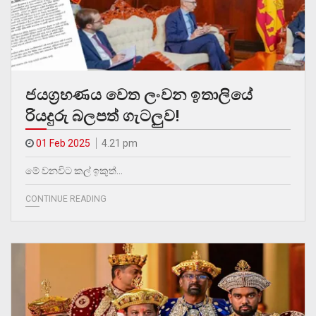
ජයග්‍රහණය වෙත ලංවන ඉතාලියේ
රියදුරු බලපත් ගැටලුව!
01 Feb 2025
4.21 pm
මේ වනවිට කල් ඉකුත්…
CONTINUE READING