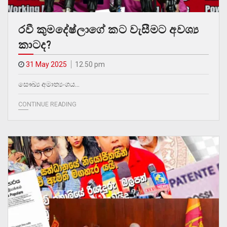
රවී කුමදේෂ්ලාගේ කට වැසීමට අවශ්‍ය
කාටද?
31 May 2025
12.50 pm
සෞඛ්‍ය අමාත්‍යංශය…
CONTINUE READING