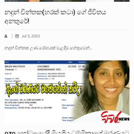
නදුන් චින්තක(හරක් කටා) ගේ ජීවිතය
අනතුරේ!
Jul 5, 2025
නදුන් චින්තක උණ රෝගයක් වැලදීම හේතුවෙන්…
ozo හෝටලයේදී මියගිය ධම්මිකාගේ මරණයට