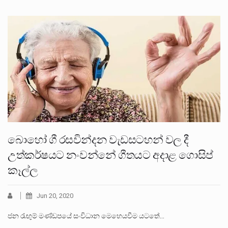
බොහෝ ගී රසවින්දන වැඩසටහන් වල දී
උත්කර්ෂයට නංවන්නේ ගීතයට අදාළ ගොසිප්
කෑල්ල
Jun 20, 2020
ජන රැඟුම් මණ්ඩපයේ සංවිධාන මෙහෙයවීම යටතේ…