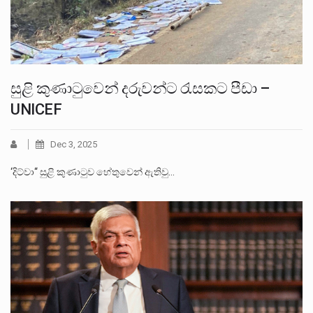
සුළි කුණාටුවෙන් දරුවන්ට රැසකට පීඩා –
UNICEF
Dec 3, 2025
‘දිට්වා‘‘ සුළි කුණාටුව හේතුවෙන් ඇතිවු…