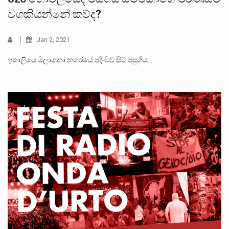
වගකියන්නේ කව්ද?
Jan 2, 2021
ඉතාලියේ මිලානෝ නගරයේ පදිංචිව සිට පසුගිය…