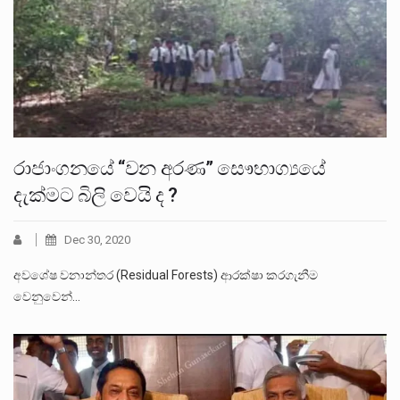
රාජාංගනයේ “වන අරණ” සෞභාග්‍යයේ
දැක්මට බිලි වෙයි ද ?
Dec 30, 2020
අවශේෂ වනාන්තර (Residual Forests) ආරක්ෂා කරගැනීම
වෙනුවෙන්…