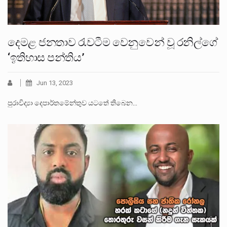
දෙමළ ජනතාව රැවටීම වෙනුවෙන් වූ රනිල්ගේ
‘ඉතිහාස පන්තිය’
Jun 13, 2023
පුරාවිද්‍යා දෙපාර්තමේන්තුව යටතේ තිබෙන…