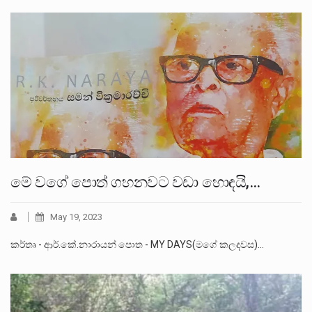
මේ වගේ පොත් ගහනවට වඩා හොඳයි,…
May 19, 2023
කර්තෘ - ආර්.කේ.නාරායන් පොත - MY DAYS(මගේ කලදවස)…