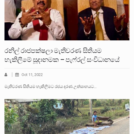
රනිල් රාජපක්ෂලා මැතිවරණ සිතියම
හැකිලීමේ සූදානමක – පැෆ්රල් සංවිධානයේ
Oct 11, 2022
මැතිවරණ සිතියම හැකිලීමට රජය දරණ උත්සාහයට…