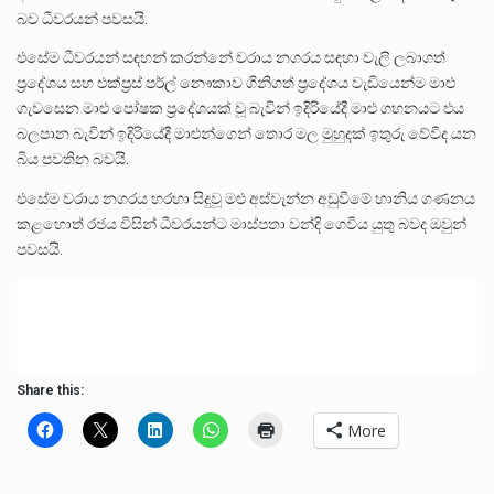
බව ධීවරයන් පවසයි.
එසේම ධීවරයන් සඳහන් කරන්නේ වරාය නගරය සඳහා වැලි ලබාගත්
ප්‍රදේශය සහ එක්ප්‍රස් පර්ල් නෞකාව ගිනිගත් ප්‍රදේශය වැඩියෙන්ම මාළු
ගැවසෙන මාළු පෝෂක ප්‍රදේශයක් වූ බැවින් ඉදිරියේදී මාළු ගහනයට එය
බලපාන බැවින් ඉදිරියේදී මාළුන්ගෙන් තොර මල මුහුදක් ඉතුරු වේවිද යන
බිය පවතින බවයි.
එසේම වරාය නගරය හරහා සිදුවූ මළු අස්වැන්න අඩුවීමේ හානිය ගණනය
කළහොත් රජය විසින් ධීවරයන්ට මාස්පතා වන්දි ගෙවිය යුතු බවද ඔවුන්
පවසයි.
Share this:
More