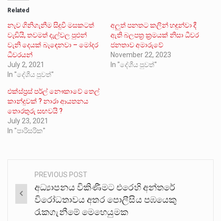
Related
නැව ගිනිගැනීම සිදුවී මසකටත්
අලුත් පනතට කලින් හඳුන්වා දී
වැඩියි, තවමත් දැල්වල පුළුන්
ඇති බලපත්‍ර ක්‍රමයක් නිසා ධීවර
වැනි දෙයක් බැඳෙනවා – මෝදර
ජනතාව අමාරුවේ
ධීවරයන්
November 22, 2023
July 2, 2021
In "දේශීය පුවත්"
In "දේශීය පුවත්"
එක්ස්ප්‍රස් පර්ල් නෞකාවේ තෙල්
කාන්දුවක් ? නාරා ආයතනය
තොරතුරු සඟවයි ?
July 23, 2021
In "පාරිසරික"
PREVIOUS POST
Post
අධ්‍යාපනය විකිණීමට එරෙහි අන්තරේ
navigation
විරෝධතාවය අතර පොලීසිය පඹයෙකු
රැකගැනීමේ මෙහෙයුමක