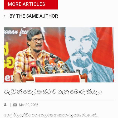
MORE ARTICLES
BY THE SAME AUTHOR
ටිල්වින් තෙල් සංස්ථාව ගැන බොරු කියලා
Mar 20, 2026
තෙල් මිල වැඩිවීම සහ තෙල් මත අයකරන බදු සම්බන්ධයෙන්…