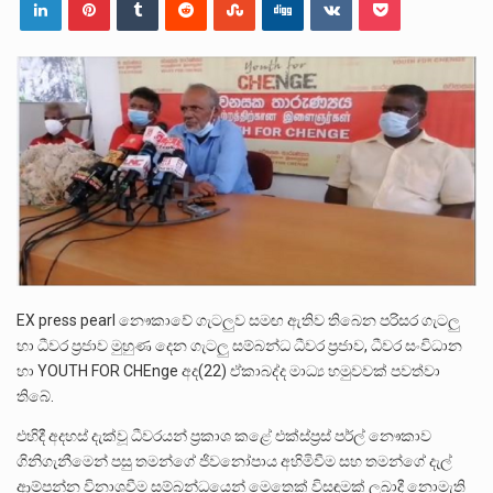
ලාල් කාන්ත ඇමතිවරයා අධිකරණ විනිශ්චයකාරවරුන්ගේ විශ්‍රාම යෑමේ වයස සම්බන්ධයෙන් නිහඬව සිටින ලෙස තමාට දැනුම් දුන්…
2011 වසරේදී දේශපාලන හා මානව හිමිකම් ක්‍රියාකාරීන් වන ලලිත්කුමාර් වීරරාජ් සහ කුගන් මුරුගානන්දන් යාපනයේදී අතුරුදන්…
ගොවියන්ගේ ප්‍රශ්න, ධීවරයන්ගේ ප්‍රශ්න, සෞඛය ප්‍රශ්න, වැටු ප්‍ර්ශ්න, රැකියා විරහිත ප්‍රශ්න මේ සියලු ප්‍රශ්නවලට තනි…
EX press pearl නෞකාවේ ගැටලුව සමඟ ඇතිව තිබෙන පරිසර ගැටලු
හා ධීවර ප්‍රජාව මුහුණ දෙන ගැටලු සම්බන්ධ ධීවර ප්‍රජාව, ධීවර සංවිධාන
හා YOUTH FOR CHEnge අද(22) ඒකාබද්ද මාධ්‍ය හමුවවක් පවත්වා
තිබේ.
එහිදී අදහස් දැක්වූ ධීවරයන් ප්‍රකාශ කළේ එක්ස්ප්‍රස් පර්ල් නෞකාව
ගිනිගැනීමෙන් පසු තමන්ගේ ජිවනෝපාය අහිමිවීම සහ තමන්ගේ දැල්
ආම්පන්න විනාශවීම සම්බන්ධයෙන් මෙතෙක් විසඳුමක් ලබාදී නොමැති