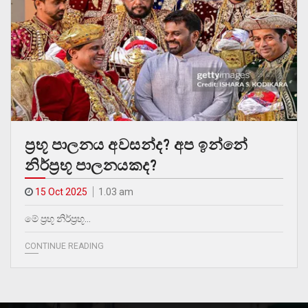
ප්‍රභූ පාලනය අවසන්ද? අප ඉන්නේ
නිර්ප්‍රභූ පාලනයකද?
15 Oct 2025
1.03 am
මේ ප්‍රභූ නිර්ප්‍රභූ…
CONTINUE READING