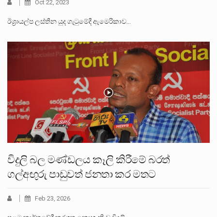
Oct 22, 2023
ඊශ්‍රායල්ප ලස්තීන යුද ගැටුමේදී ඇමෙරිකාව…
විදුලි බල මණ්ඩලය කෑලි කිරීමේ බරත්
ගල්අඟුරු පාඩුවත් ජනතා කර මතට
Feb 23, 2026