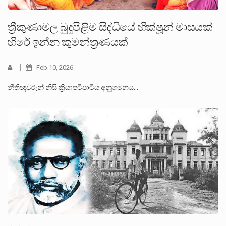
ත්‍රීකුණාමල බුදුපිළිම සිද්ධියේ භික්ෂූන් මාසයක්
හිරේ ඉන්න කුමන්ත්‍රණයක්
Feb 10, 2026
නීතිඥවරුන් නිසි ක්‍රියාපටිපාටිය අනුගමනය…