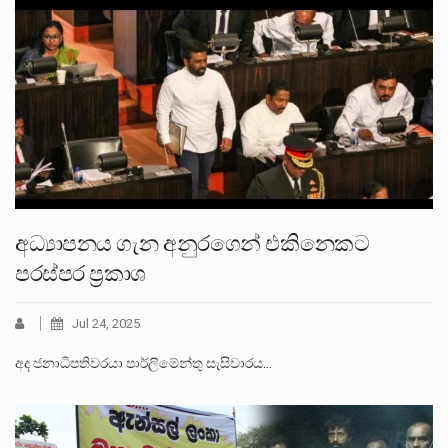
අධ්‍යාපනය ගැන අනුරගෙන් එකිනෙකට
පරස්පර ප්‍රකාශ
Jul 24, 2025
අද ජනාධිපතිවරයා පාර්ලිමේන්තු සැසිවාරය…