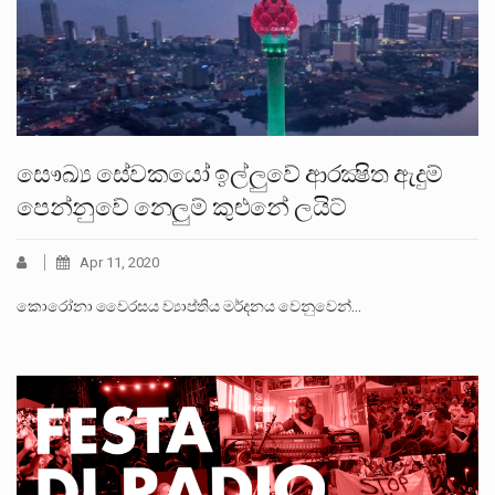
සෞඛ්‍ය සේවකයෝ ඉල්ලුවේ ආරක්‍ෂිත ඇදුම්
පෙන්නුවේ නෙලුම් කුළුනේ ලයිට්
Apr 11, 2020
කොරෝනා වෛරසය ව්‍යාප්තිය මර්දනය වෙනුවෙන්…