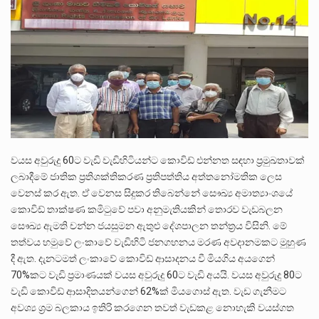
පසුගිය මැයි මස 31 දිනෙන් අවසන් වූ වසර තුළ ලොව පුරා විවිධ තනතුරු නාම වලින්…
මේ, දන්නා හඳුනන ලියන්නකුගේ නන්නාඳුනන අඩවියක සැරිසරා ලද ආස්වාදනීය මොහොතක සිංහාවලෝකනයකි .කෙටි කවියක දිගු බර…
වත්මන් ආණ්ඩුවේ ප්‍රධාන පාර්ශවකරුවා වන ජනතා විමුක්ති පෙරමුණේ කාලයක පටන් තිබුණු ප්‍රධාන සටන් පාඨයක් වූවේ…
වයස අවුරුදු 60ට වැඩි වැඩිහිටියන්ට කොවිඩ් එන්නත සඳහා ප්‍රමුඛතාවක්
ලබාදීමේ ජාතික ප්‍රතිශක්තිකරණ ප්‍රතිපත්තිය අත්තනෝමතික ලෙස
වෙනස් කර ඇත. ඒ වෙනස සිදුකර තිබෙන්නේ සෞඛ්‍ය අමාත්‍යාංශයේ
කොවිඩ් තාක්ෂණ කමිටුවේ පවා අනුමැතියකින් තොරව වැඩබලන
සෞඛ්‍ය ඇමති චන්න ජයසුමන ඇතුළු දේශපාලන තන්ත්‍රය විසිනි. මේ
තත්වය හමුවේ ලංකාවේ වැඩිහිටි ජනගහනය මරණ අවදානමකට මුහුණ
දී ඇත. දැනටමත් ලංකාවේ කොවිඩ් ආසාදනය වී මියගිය අයගෙන්
70%කට වැඩි ප්‍රමාණයක් වයස අවුරුදු 60ට වැඩි අයයි. වයස අවුරුදු 80ට
වැඩි කොවිඩ් ආසාදිතයන්ගෙන් 62%ක් මියගොස් ඇත. වැඩ ගැනීමට
අවශ්‍ය ශ්‍රම බලකාය ඉතිරි කරගෙන තවත් වැඩකළ නොහැකි වයස්ගත