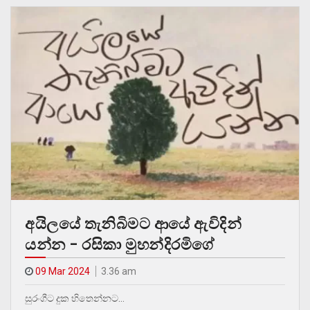
අයිලයේ තැනිබිමට ආයේ ඇවිදින්
යන්න – රසිකා මුහන්දිරමිගේ
09 Mar 2024
3.36 am
සුරංගීට දුක හිතෙන්නට…