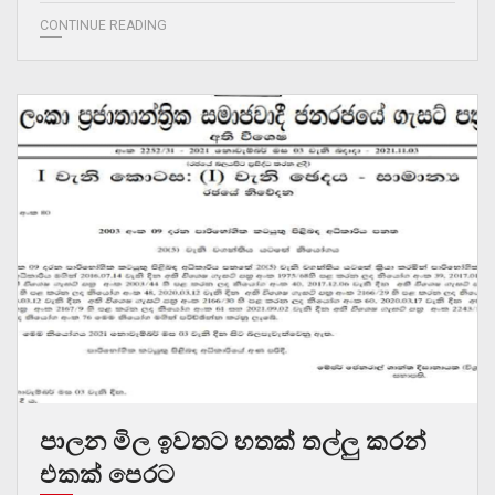
CONTINUE READING
පාලන මිල ඉවතට හතක් තල්ලු කරන්
එකක් පෙරට