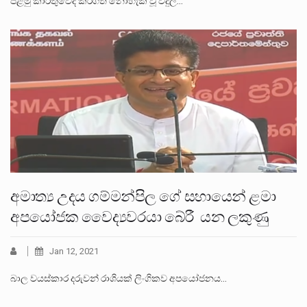
පළමු කාර්තුවේදී කරගත නොහැකි වූ විදුලි…
අමාත්‍ය උදය ගම්මන්පිල ගේ සහායෙන් ළමා
අපයෝජක වෛද්‍යවරයා බේරී යන ලකුණු
Jan 12, 2021
බාල වයස්කාර දරුවන් රාශියක් ලිංගිකව අපයෝජනය…