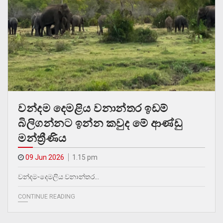
වන්දම දෙමළිය වනාන්තර ඉඩම්
බිලිගන්නට ඉන්න කවුද මේ ආණ්ඩු
මන්ත්‍රීණිය
09 Jun 2026
1.15 pm
වන්දම-දෙමලිය වනාන්තර…
CONTINUE READING