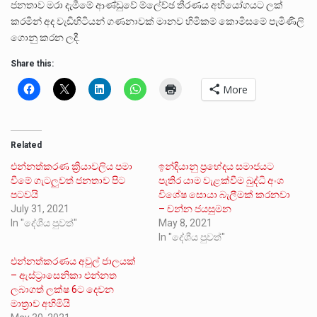
ජනතාව මරා දැමීමේ ආණ්ඩුවේ ම්ලේච්ඡ තීරණය අභියෝගයට ලක්
කරමින් අද වැඩිහිටියන් ගණනාවක් මානව හිමිකම් කොමිසමේ පැමිණිලි
ගොනු කරන ලදී.
Share this:
More
Related
එන්නත්කරණ ක්‍රියාවලිය පමා
ඉන්දියානු ප්‍රභේදය සමාජයට
වීමේ ගැටලුවත් ජනතාව පිට
පැතිර යාම වැළක්වීම බුද්ධි අංශ
පටවයි
විශේෂ සොයා බැලීමක් කරනවා
July 31, 2021
– චන්න ජයසුමන
In "දේශීය පුවත්"
May 8, 2021
In "දේශීය පුවත්"
එන්නත්කරණය අවුල් ජාලයක්
– ඇස්ට්‍රාසෙනිකා එන්නත
ලබාගත් ලක්ෂ 6ට දෙවන
මාත්‍රාව අහිමියි