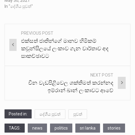
May 30, 2021
In "දේශීය පුවත්"
PREVIOUS POST
Post
එක්සත් ජාතින්ගේ මානව හිමිකම්
navigation
කවුන්සිලයේ ලංකාව ගැන වාර්තාව අද
සාකච්ඡාවට
NEXT POST
චීන වැඩපිළිවෙල ශක්තිමත් කරන්නද
ඉම්රාන් ඛාන් ලංකාවට ආවේ
Posted in:
දේශීය පුවත්
පුවත්
TAGS:
news
politics
sri lanka
stories