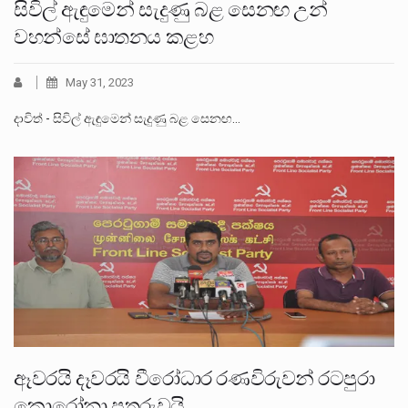
සිවිල් ඇඳුමෙන් සැදුණු බළ සෙනඟ උන්
වහන්සේ ඝාතනය කළහ
May 31, 2023
දාවිත් - සිවිල් ඇඳුමෙන් සැදුණු බළ සෙනඟ…
ඈවරයි දෑවරයි වීරෝධාර රණවිරුවන් රටපුරා
කොරෝනා පතුරුවයි.