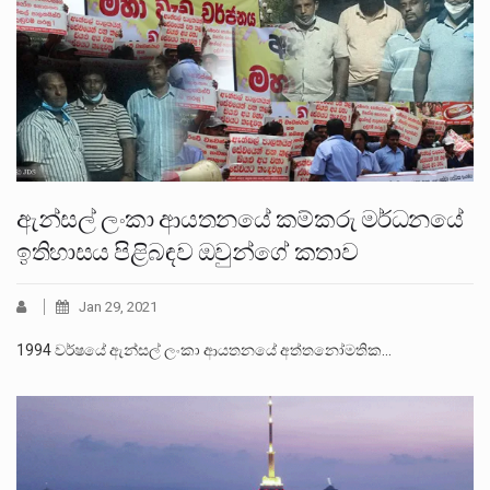
ඇන්සල් ලංකා ආයතනයේ කම්කරු මර්ධනයේ
ඉතිහාසය පිළිබඳව ඔවුන්ගේ කතාව
Jan 29, 2021
1994 වර්ෂයේ ඇන්සල් ලංකා ආයතනයේ අත්තනෝමතික…