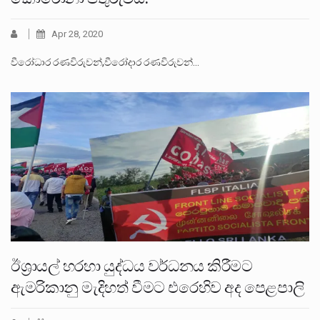
Apr 28, 2020
වීරෝධාර රණවිරුවන්,වීරෝදාර රණවිරුවන්…
ඊශ්‍රායල් හරහා යුද්ධය වර්ධනය කිරීමට
ඇමරිකානු මැදිහත් වීමට එරෙහිව අද පෙළපාලි