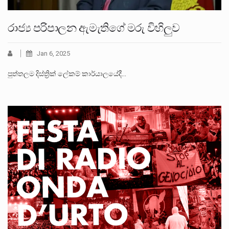
රාජ්‍ය පරිපාලන ඇමැතිගේ මරු විහිලුව
Jan 6, 2025
පුත්තලම දිස්ත්‍රික් ලේකම් කාර්යාලයේදී…