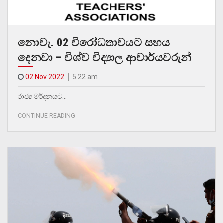
නොවැ. 02 විරෝධතාවයට සහය
දෙනවා – විශ්ව විද්‍යාල ආචාර්යවරුන්
02 Nov 2022
5.22 am
රාජ්‍ය මර්දනයට…
CONTINUE READING