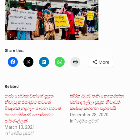
Share this:
More
Related
රාජ්‍ය සේවිකාවන්ගේ ප්‍රසූත
කිරිකැටියව තනි නොකරන්න
නිවාඩු කප්පාදුවට තවමත්
ඡන්දෙ ඉල්ලා ප්‍රසූත නිවාඩුත්
විසඳුමක් නැහැ – දෙවන වරටත්
කප්පාදු කරන්න සැරසෙයි.
මානව හිමිකම් කොමිසමට
December 28, 2020
පැමිණිල්ලක්
In "දේශීය පුවත්"
March 13, 2021
In "දේශීය පුවත්"