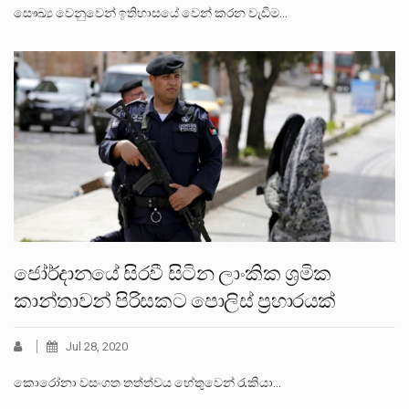
සෞඛ්‍ය වෙනුවෙන් ඉතිහාසයේ වෙන් කරන වැඩිම…
ජෝර්දානයේ සිරවී සිටින ලාංකික ශ්‍රමික
කාන්තාවන් පිරිසකට පොලිස් ප්‍රහාරයක්
Jul 28, 2020
කොරෝනා වසංගත තත්ත්වය හේතුවෙන් රැකියා…