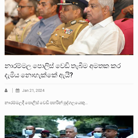
නාරම්මල පොලිස් වෙඩි තැබීම අමතක කර
දැමිය නොහැක්කේ ඇයි?
Jan 21, 2024
නාරම්මලදී පොලිස් වෙඩි පහරින් පුද්ගලයෙකු…