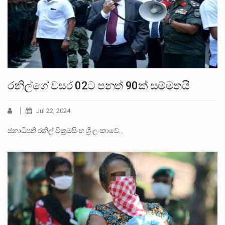
රනිල්ගේ වසර 02ට පනත් 90ක් සම්මතයි
Jul 22, 2024
ජනාධිපති රනිල් වික්‍රමසිංහ ශ්‍රී ලංකාවේ…