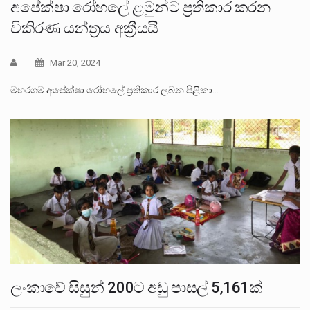
අපේක්ෂා රෝහලේ ළමුන්ට ප්‍රතිකාර කරන
විකිරණ යන්ත්‍රය අක්‍රීයයි
Mar 20, 2024
මහරගම අපේක්ෂා රෝහලේ ප්‍රතිකාර ලබන පිළිකා…
ලංකාවේ සිසුන් 200ට අඩු පාසල් 5,161ක්