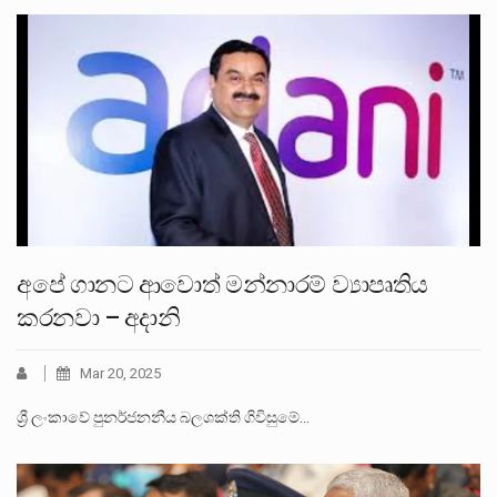
අපේ ගානට ආවොත් මන්නාරම් ව්‍යාපෘතිය
කරනවා – අදානි
Mar 20, 2025
ශ්‍රී ලංකාවේ පුනර්ජනනීය බලශක්ති ගිවිසුමේ…