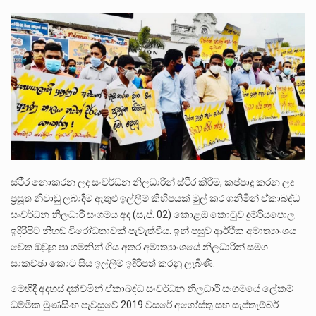
බන්ධනාගාර රැදවියන් 1,021 දෙනෙකු ඉකුත් වසර පහක කාලය තුලදී (2020 ජනවාරි 01 සිට 2025 දෙසැම්බර්…
දිවයින පුරා පිහිටි බන්ධනාගාරවල පවතින දැඩි තදබදය හේතුවෙන් බන්ධනාගාර පද්ධතිය තුළ දැඩි අවදානම් තත්ත්වයක් නිර්මාණය…
නව පරිසර පනත යටතේ ශබ්ද දූෂණය සම්බන්ධයෙන් කටයුතු කිරීමට නව රෙගුලාසි ගෙන ඒමට මධ්‍යම පරිසර…
ස්ථිර ‌නොකරන ලද සංවර්ධන නිලධාරීන් ස්ථිර කිරීම, කප්පාදු කරන ලද
ප්‍රසූත නිවාඩු ලබාදීම ඇතුළු ඉල්ලීම් කිහිපයක් මුල් කර ගනිමින් ඒ්කාබද්ධ
සංවර්ධන නිලධාරී සංගමය අද (සැප්. 02) කොළඹ ‌කොටුව දුම්රියපොල
ඉදිරිපිට නිහඬ විරෝධතාවක් පැවැත්වීය. ඉන් පසුව ආර්ථික අමාත්‍යාංශය
‌වෙත ඔවුහු පා ගමනින් ගිය අතර අමාත්‍යාංශයේ නිලධාරීන් සමග
සාකච්ඡා ‌කොට සිය ඉල්ලීම් ඉදිරිපත් කරනු ලැබිණි.
මෙහිදී අදහස් දක්වමින් ඒ්කාබද්ධ සංවර්ධන නිලධාරී සංගමයේ ලේකම්
ධම්මික මුණසිංහ පැවසුවේ 2019 වසරේ අගෝස්තු සහ සැප්තැම්බර්