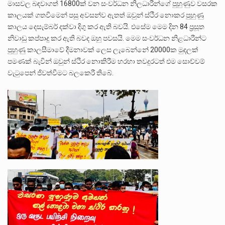
මාසවල බඳවාගත් 16800ක් වන සංවර්ධන නිලධාරීන්ගේ පුහුණුව වසරක
කාලයක් ගතවීමෙන් පසු අවසන්ව ඇතත් ඔවුන් ස්ථීර නොකර පුහුණු
කාලය දෙසැම්බර් දක්වා දිගු කර ඇති බවයි. එසේම මෙම දින 84 ප්‍රසූත
නිවාඩු කප්පාදු කර ඇති බවද ඔහු පවසයි. මෙම සංවර්ධන නිළධාරීන්ට
පුහුණු කාලසීමාවේ දීමනාවක් ලෙස ලැබෙන්නේ 20000ක මුදලක්
පමණක් බැවින් ඔවුන් ස්ථිර නොකිරීම හරහා තවදුරටත් එම සොච්චම්
වැටුපෙන් ජිවත්වීමට බලකෙරී තිබේ.