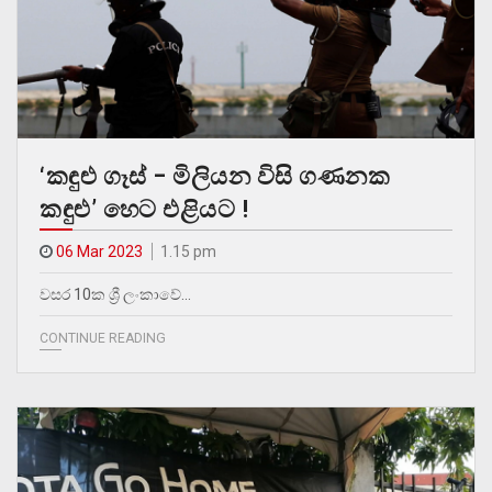
‘කඳුළු ගෑස් – මිලියන විසි ගණනක
කඳුළු’ හෙට එළියට !
06 Mar 2023
1.15 pm
වසර 10ක ශ්‍රී ලංකාවේ…
CONTINUE READING