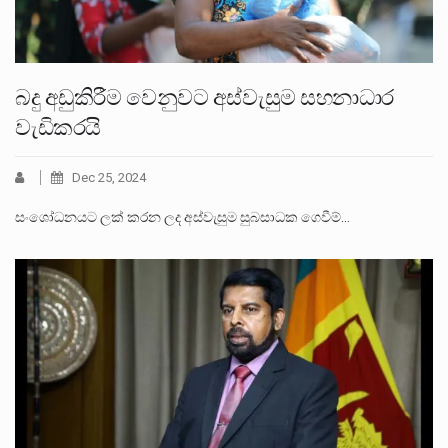
බදු අඩුකිරීම වෙනුවට අස්වැසුම සහනාධාර
වැඩිකරයි
Dec 25, 2024
සංශෝධනයට ලක් කරන ලද අස්වැසුම සුබසාධක ගෙවීම්…