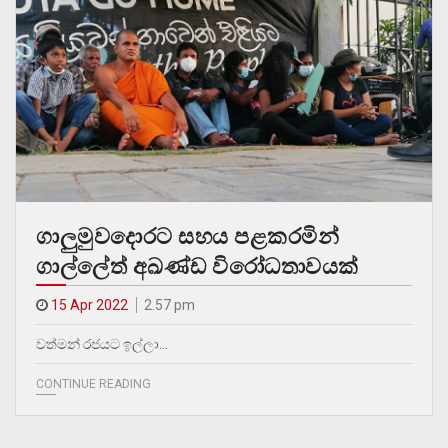
ගාලුමුවදොරට සහය පළකරමින්
ගාල්ලේත් අඛණ්ඩ විරෝධතාවයක්
15 Apr 2022
2.57 pm
වත්මන් රජයට ඉල්ලා…
CONTINUE READING