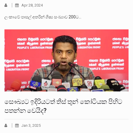
Apr 28, 2024
ලංකාවේ පාසල් අතරින් ශිෂ්‍ය සංඛ්‍යාව 200ට…
සෞඛ්‍යට ඉදිරියටත් තිස් තුන් කෝටියක පිහිට
පතන්න වෙයිද?
Jan 3, 2025