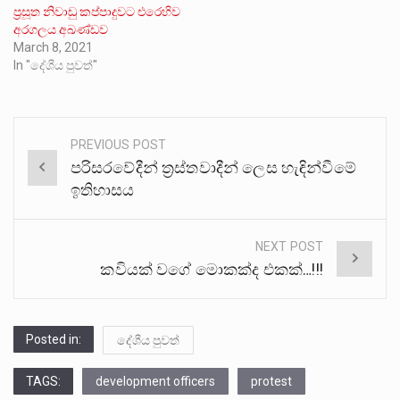
ප‍්‍රසූත නිවාඩු කප්පාදුවට එරෙහිව
අරගලය අඛණ්ඩව
March 8, 2021
In "දේශීය පුවත්"
PREVIOUS POST
Post
පරිසරවේදීන් ත්‍රස්තවාදීන් ලෙස හැඳින්වීමේ
navigation
ඉතිහාසය
NEXT POST
කවියක් වගේ මොකක්ද එකක්…!!!
Posted in:
දේශීය පුවත්
TAGS:
development officers
protest