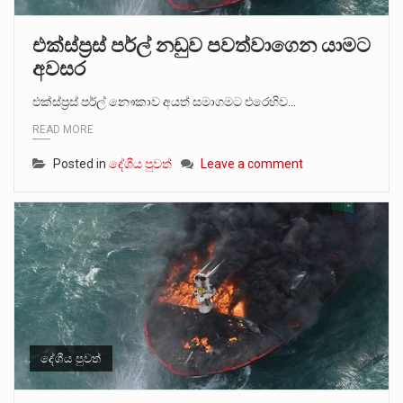
එක්ස්ප්‍රස් පර්ල් නඩුව පවත්වාගෙන යාමට
අවසර
එක්ස්ප්‍රස් පර්ල් නෞකාව අයත් සමාගමට එරෙහිව…
READ MORE
Posted in
දේශීය පුවත්
Leave a comment
දේශීය පුවත්