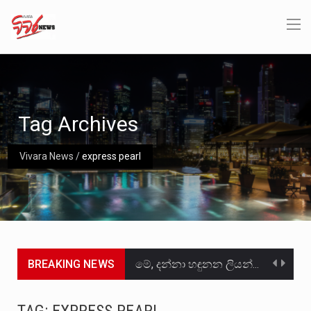
Tag Archives
Vivara News
/
express pearl
BREAKING NEWS
මේ, දන්නා හඳුනන ලියන්නකුගේ නන්නාඳුනන අඩවියක සැරිසරා ලද ආස්වාදනීය මොහොතක සිංහාවලෝකනයකි .කෙටි කවියක දිගු බර…
වත්මන් ආණ්ඩුවේ ප්‍රධාන පාර්ශවකරුවා වන ජනතා විමුක්ති පෙරමුණේ කාලයක පටන් තිබුණු ප්‍රධාන සටන් පාඨයක් වූවේ…