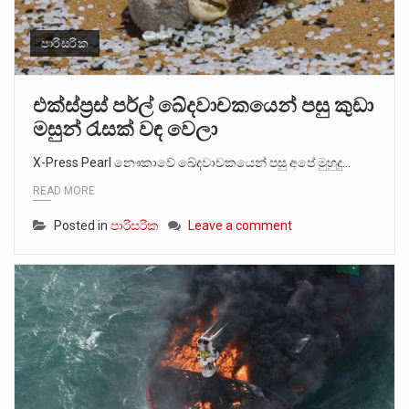
පාරිසරික
එක්ස්ප්‍රස් පර්ල් ඛේදවාචකයෙන් පසු කුඩා
මසුන් රැසක් වඳ වෙලා
X-Press Pearl නෞකාවේ ඛේදවාචකයෙන් පසු අපේ මුහුදු…
READ MORE
Posted in
පාරිසරික
Leave a comment