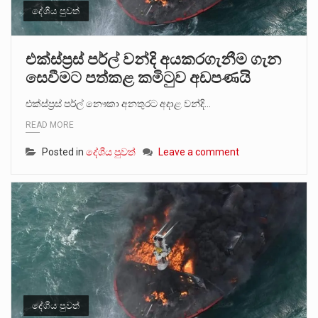
දේශීය පුවත්
එක්ස්ප්‍රස් පර්ල් වන්දි අයකරගැනීම ගැන
සෙවීමට පත්කළ කමිටුව අඩපණයි
එක්ස්ප්‍රස් පර්ල් නෞකා අනතුරට අදාළ වන්දි…
READ MORE
Posted in
දේශීය පුවත්
Leave a comment
දේශීය පුවත්