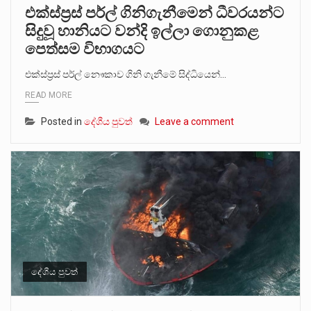
එක්ස්ප්‍රස් පර්ල් ගිනිගැනීමෙන් ධීවරයන්ට
සිදුවූ හානියට වන්දි ඉල්ලා ගොනුකළ
පෙත්සම විභාගයට
එක්ස්ප්‍රස් පර්ල් නෞකාව ගිනි ගැනීමේ සිද්ධියෙන්…
READ MORE
Posted in
දේශීය පුවත්
Leave a comment
දේශීය පුවත්