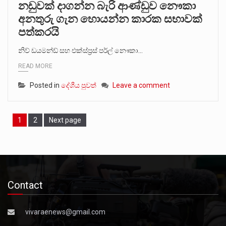
නඩුවක් දාගන්න බැරි ආණ්ඩුව නෞකා
අනතුරු ගැන හොයන්න කාරක සභාවක්
පත්කරයි
නිව් ඩයමන්ඩ් සහ එක්ස්ප්‍රස් පර්ල් නෞකා…
READ MORE
Posted in
දේශීය පුවත්
Leave a comment
Page
Page
1
2
Next page
Contact
vivaraenews@gmail.com