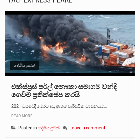
TAG:
EXPRESS PEARL
සංවිධානාත්මක අපරාධකරුවකු වන ලොකු පැටිගේ ප්‍රධාන වෙඩික්කරු බවට සැක කරන ගිං ගඟේ ගිල්වා මරා දමා…
උපරිමාධිකරණ විනිශ්චයකාරවරුන්ගේ හා ඉන් පහළ විනිශ්චයකාරවරුන්ගේ විශ්‍රාම වයස දීර්ඝ කිරීම සඳහා සකස් කර ඇති විසිදෙවන…
බන්ධනාගාර රැදවියන් 1,021 දෙනෙකු ඉකුත් වසර පහක කාලය තුලදී (2020 ජනවාරි 01 සිට 2025 දෙසැම්බර්…
මහර බන්ධනාගාරයේ අද ඇතිවූ සිද්ධියෙන් තුවාල ලැබූ බව කියන රැඳවියන් ගණන ඉහළ ගොස් තිබේ. ඒ…
අගෝස්තු මස දෙවන ඉරිදා ලිට් රූම් සූම් සංවාදය පැවැත්වෙන්නේ "කතා කරන මහ වැව" නම් නකතාවක්…
දේශීය පුවත්
ලාල් කාන්ත ඇමතිවරයා අධිකරණ විනිශ්චයකාරවරුන්ගේ විශ්‍රාම යෑමේ වයස සම්බන්ධයෙන් නිහඬව සිටින ලෙස තමාට දැනුම් දුන්…
එක්ස්ප්‍රස් පර්ල් නෞකා සමාගම වන්දි
ගෙවීම ප්‍රතික්ෂේප කරයි
2011 වසරේදී දේශපාලන හා මානව හිමිකම් ක්‍රියාකාරීන් වන ලලිත්කුමාර් වීරරාජ් සහ කුගන් මුරුගානන්දන් යාපනයේදී අතුරුදන්…
2021 වසරේදී මෙරට දරුණුතම පාරිසරික ව්‍යසනයට…
ගොවියන්ගේ ප්‍රශ්න, ධීවරයන්ගේ ප්‍රශ්න, සෞඛය ප්‍රශ්න, වැටු ප්‍ර්ශ්න, රැකියා විරහිත ප්‍රශ්න මේ සියලු ප්‍රශ්නවලට තනි…
READ MORE
Posted in
දේශීය පුවත්
Leave a comment