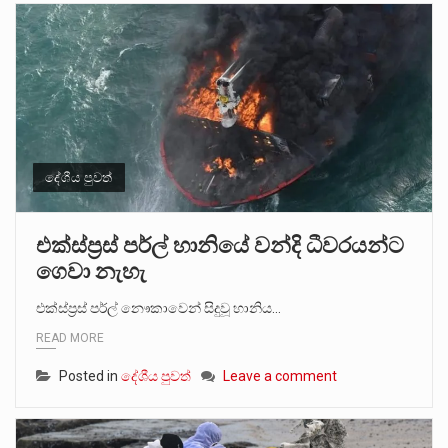
දේශීය පුවත්
එක්ස්ප්‍රස් පර්ල් හානියේ වන්දි ධීවරයන්ට
ගෙවා නැහැ
එක්ස්ප්‍රස් පර්ල් නෞකාවෙන් සිදුවූ හානිය…
READ MORE
Posted in
දේශීය පුවත්
Leave a comment