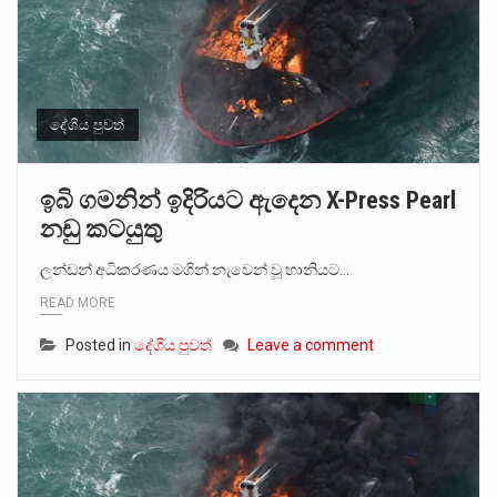
දේශීය පුවත්
ඉබි ගමනින් ඉදිරියට ඇදෙන X-Press Pearl
නඩු කටයුතු
ලන්ඩන් අධිකරණය මගින් නැවෙන් වූ හානියට…
READ MORE
Posted in
දේශීය පුවත්
Leave a comment