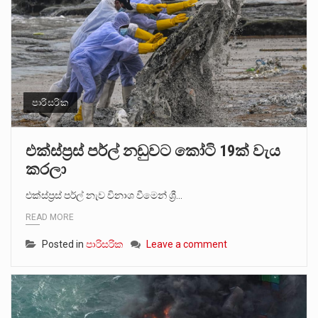
පාරිසරික
එක්ස්ප්‍රස් පර්ල් නඩුවට කෝටි 19ක් වැය
කරලා
එක්ස්ප්‍රස් පර්ල් නැව විනාශ වීමෙන් ශ්‍රී…
READ MORE
Posted in
පාරිසරික
Leave a comment