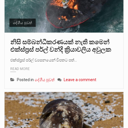
දේශීය පුවත්
නිසි සම්බන්ධීකරණයක් නැති කමෙන්
එක්ස්ප්‍රස් පර්ල් වන්දි ක්‍රියාවලිය අවුලක
එක්ස්ප්‍රස් පර්ල් ව්‍යසනයෙන් විපතට පත්…
READ MORE
Posted in
දේශීය පුවත්
Leave a comment