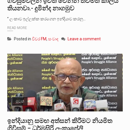
ගිවිසුම්වලින් ඉවත් වෙන්න තවමත් කාලය
තියනවා.- දුමින්ද නාගමුව
” ලංකාව ඉල්ලක්ක කරගෙන ඉන්දියාව කරනු…
READ MORE
Posted in
විවර FM
,
සංවාද
Leave a comment
පුවත්
ඉන්දියානු සමඟ අත්සන් කිරීමට නියමිත
ගිවිසුම් – ධර්මසිරි ලංකාපේලි