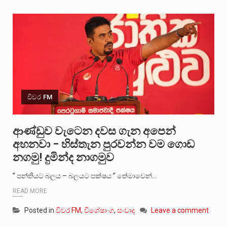
විවර FM
ආණ්ඩුව වැටෙන දවස ගැන අපෙන්
අහනවා – හිස්තැන පුරවන්න වම ගොඩ
නගමු! දුමින්ද නාගමුව
” පන්තියට බලය – බලයට පක්ෂය ” තේමාවෙන්…
READ MORE
Posted in
විවර FM
,
විශේෂාංග
,
සංවාද
Leave a comment