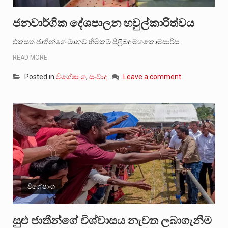
ජනවාර්ගික දේශපාලන හවුල්කාරිත්වය
එක්සත් ජාතීන්ගේ මානව හිමිකම් පිළිබඳ මහකොමසාරිස්…
READ MORE
Posted in
විශේෂාංග
,
සංවාද
Leave a comment
විශේෂාංග
සුළු ජාතීන්ගේ විශ්වාසය නැවත ලබාගැනීම