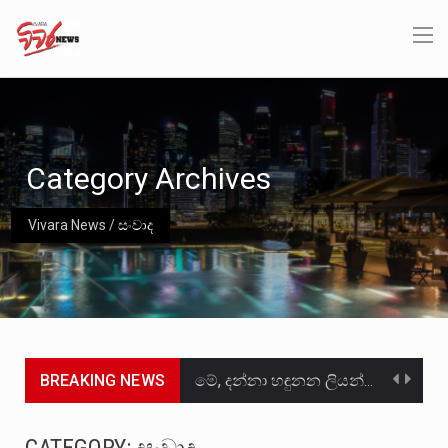
Category Archives
Vivara News
/
සංවාද
BREAKING NEWS
මේ, දන්නා හඳුනන ලියන්නකුගේ නන්නාඳුනන අඩවියක සැරිසරා ලද ආස්වාදනීය මොහොතක සිංහාවලෝකනයකි .කෙටි කවියක දිගු බර…
වත්මන් ආණ්ඩුවේ ප්‍රධාන පාර්ශවකරුවා වන ජනතා විමුක්ති පෙරමුණේ කාලයක පටන් තිබුණු ප්‍රධාන සටන් පාඨයක් වූවේ…