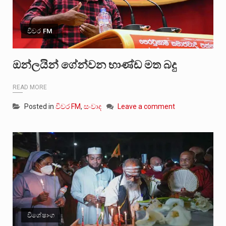
විවර FM
ඔන්ලයින් ගේන්වන භාණ්ඩ මත බදු
READ MORE
Posted in
විවර FM
,
සංවාද
Leave a comment
විශේෂාංග