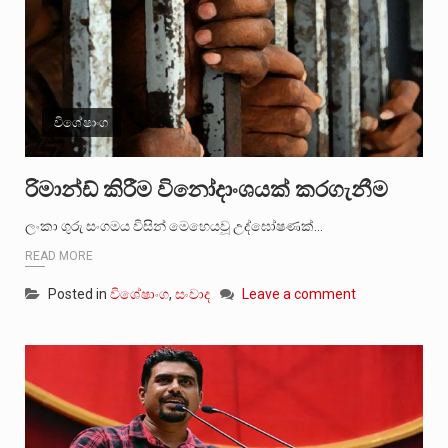
විශේෂාංග
රිමාන්ඩ් කිරීම විනෝදාංශයක් කරගැනීම
ලංකා ගුරු සංගමය විසින් මෙහෙයවූ උද්ඝෝෂණක්…
READ MORE
Posted in
විශේෂාංග
,
සංවාද
Leave a comment