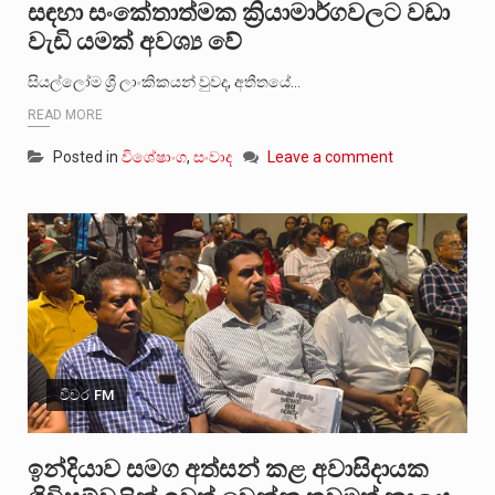
සඳහා සංකේතාත්මක ක්‍රියාමාර්ගවලට වඩා
වැඩි යමක් අවශ්‍ය වේ
සියල්ලෝම ශ්‍රී ලාංකිකයන් වුවද, අතීතයේ…
READ MORE
Posted in
විශේෂාංග
,
සංවාද
Leave a comment
විවර FM
ඉන්දියාව සමග අත්සන් කළ අවාසිදායක