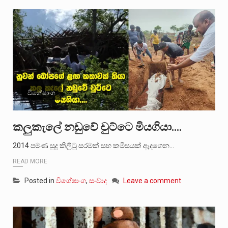
විශේෂාංග
කලුකැලේ නඩුවේ චුට්ටෙ මියගියා….
2014 පමණ සුදු කිලිටු සරමක් සහ කමිසයක් ඇදගෙන…
READ MORE
Posted in
විශේෂාංග
,
සංවාද
Leave a comment