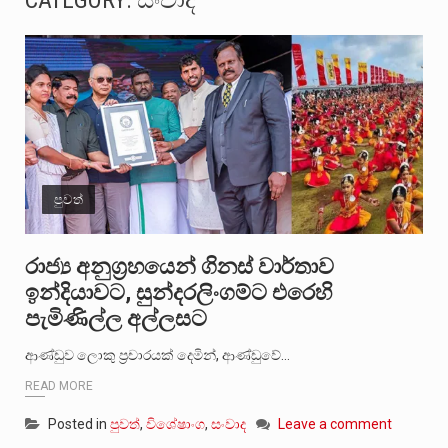
CATEGORY:
සංවාද
සංවිධානාත්මක අපරාධකරුවකු වන ලොකු පැටිගේ ප්‍රධාන වෙඩික්කරු බවට සැක කරන ගිං ගඟේ ගිල්වා මරා දමා…
උපරිමාධිකරණ විනිශ්චයකාරවරුන්ගේ හා ඉන් පහළ විනිශ්චයකාරවරුන්ගේ විශ්‍රාම වයස දීර්ඝ කිරීම සඳහා සකස් කර ඇති විසිදෙවන…
බන්ධනාගාර රැදවියන් 1,021 දෙනෙකු ඉකුත් වසර පහක කාලය තුලදී (2020 ජනවාරි 01 සිට 2025 දෙසැම්බර්…
මහර බන්ධනාගාරයේ අද ඇතිවූ සිද්ධියෙන් තුවාල ලැබූ බව කියන රැඳවියන් ගණන ඉහළ ගොස් තිබේ. ඒ…
පුවත්
අගෝස්තු මස දෙවන ඉරිදා ලිට් රූම් සූම් සංවාදය පැවැත්වෙන්නේ "කතා කරන මහ වැව" නම් නකතාවක්…
ලාල් කාන්ත ඇමතිවරයා අධිකරණ විනිශ්චයකාරවරුන්ගේ විශ්‍රාම යෑමේ වයස සම්බන්ධයෙන් නිහඬව සිටින ලෙස තමාට දැනුම් දුන්…
රාජ්‍ය අනුග්‍රහයෙන් ගිනස් වාර්තාව
ඉන්දියාවට, සුන්දරලිංගම්ට එරෙහි
2011 වසරේදී දේශපාලන හා මානව හිමිකම් ක්‍රියාකාරීන් වන ලලිත්කුමාර් වීරරාජ් සහ කුගන් මුරුගානන්දන් යාපනයේදී අතුරුදන්…
පැමිණිල්ල අල්ලසට
ගොවියන්ගේ ප්‍රශ්න, ධීවරයන්ගේ ප්‍රශ්න, සෞඛය ප්‍රශ්න, වැටු ප්‍ර්ශ්න, රැකියා විරහිත ප්‍රශ්න මේ සියලු ප්‍රශ්නවලට තනි…
ආණ්ඩුව ලොකු ප්‍රචාරයක් දෙමින්, ආණ්ඩුවේ…
READ MORE
Posted in
පුවත්
,
විශේෂාංග
,
සංවාද
Leave a comment