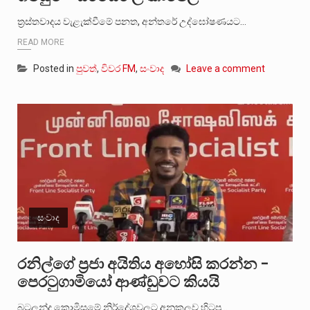
ත්‍රස්තවාදය වැළැක්වීමේ පනත, අන්තරේ උද්⁣ඝෝෂණයට…
READ MORE
Posted in
පුවත්
,
විවර FM
,
සංවාද
Leave a comment
සංවාද
රනිල්ගේ ප්‍රජා අයිතිය අහෝසි කරන්න –
පෙරටුගාමියෝ ආණ්ඩුවට කියයි
බටලන්ද කොමිසමේ නිර්දේශවලට අනුකුලව හිටපු…