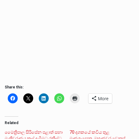
Share this:
More
Related
මෛත්‍රිපාල සිරිසේන පළාත් සභා
70 දශකයේ කවිය තුළ
මැතිවරණය කල් දැමීමට රනිල්ට
මුණගැසෙන, මුහුණුවර වෙනස්