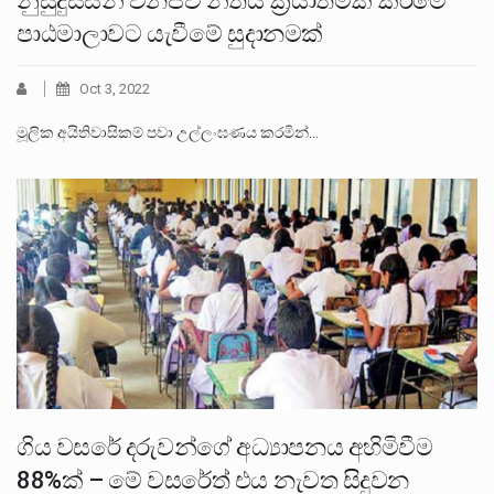
නුසුදුස්සන් වනජීවී නීතිය ක්‍රියාත්මක කිරීමේ
පාඨමාලාවට යැවීමේ සුදානමක්
Oct 3, 2022
මූලික අයිතිවාසිකම් පවා උල්ලංඝණය කරමින්…
ගිය වසරේ දරුවන්ගේ අධ්‍යාපනය අහිමිවීම
88%ක් – මේ වසරේත් එය නැවත සිදුවන