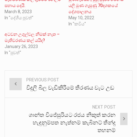
සහාය දෙයි.
යලි මුණ ගැසුණු 70දශකයේ
March 8, 2023
දේශපාලනය
In "දේශීය පුවත්"
May 10, 2022
In "කවිය"
අටවන උගුල්වල නිමක් නැත –
මැතිවරණය කල් යයිද?
January 26, 2023
In "පුවත්"
PREVIOUS POST
Post
විදුලි බිල වැඩිකිරීමේ තීරණය වැට උඩ
navigation
NEXT POST
ශාන්ත විජේසුරියට රජය නිකුත් කරන
හැඳුනුම්පත නැත්නම් කැබිනට් තීන්දු
තහනම්