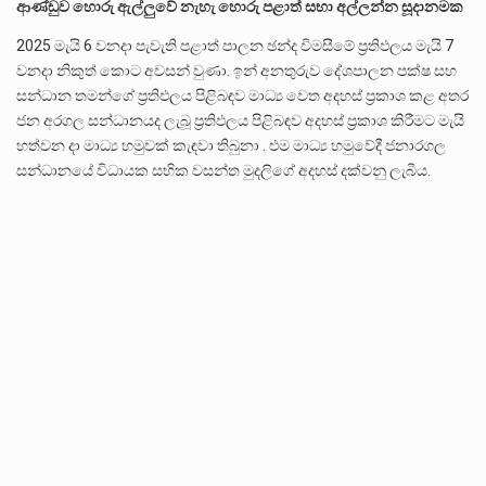
බන්ධනාගාර රැදවියන් 1,021 දෙනෙකු ඉකුත් වසර පහක කාලය තුලදී (2020 ජනවාරි 01 සිට 2025 දෙසැම්බර්…
ආණ්ඩුව හොරු ඇල්ලුවේ නැහැ හොරු පළාත් සභා අල්ලන්න සූදානමක
2025 මැයි 6 වනදා පැවැති පළාත් පාලන ඡන්ද විමසීමේ ප්‍රතිඵලය මැයි 7
දිවයින පුරා පිහිටි බන්ධනාගාරවල පවතින දැඩි තදබදය හේතුවෙන් බන්ධනාගාර පද්ධතිය තුළ දැඩි අවදානම් තත්ත්වයක් නිර්මාණය…
වනදා නිකුත් කොට අවසන් වුණා. ඉන් අනතුරුව දේශපාලන පක්ෂ සහ
සන්ධාන තමන්ගේ ප්‍රතිඵලය පිළිබඳව මාධ්‍ය වෙත අදහස් ප්‍රකාශ කළ අතර
නව පරිසර පනත යටතේ ශබ්ද දූෂණය සම්බන්ධයෙන් කටයුතු කිරීමට නව රෙගුලාසි ගෙන ඒමට මධ්‍යම පරිසර…
ජන අරගල සන්ධානයද ලැබූ ප්‍රතිඵලය පිළිබඳව අදහස් ප්‍රකාශ කිරීමට මැයි
හත්වන දා මාධ්‍ය හමුවක් කැඳවා තිබුනා . එම මාධ්‍ය හමුවේදී ජනාරගල
සන්ධානයේ විධායක සභික වසන්ත මුදලිගේ අදහස් දක්වනු ලැබීය.