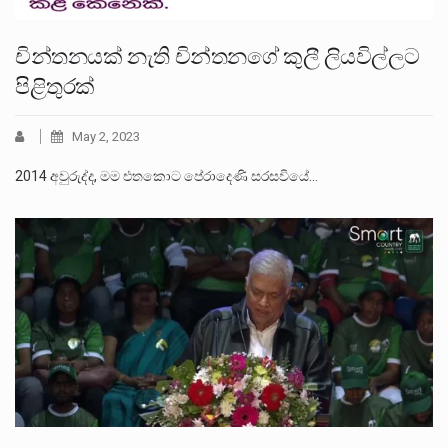
චින්තනයක් නැති චින්තනගේ කුලී ලියවිල්ලට
පිළිතුරක්
May 2, 2023
2014 අවුරුද්ද, මම එතකොට පේරාදෙණි සරසවියේ…