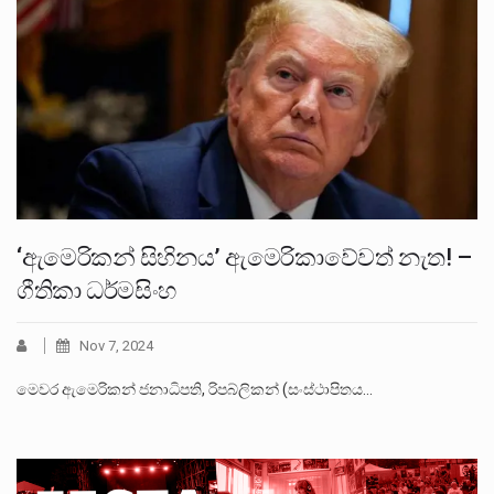
‘ඇමෙරිකන් සිහිනය’ ඇමෙරිකාවේවත් නැත! –
ගීතිකා ධර්මසිංහ
Nov 7, 2024
මෙවර ඇමෙරිකන් ජනාධිපති, රිපබ්ලිකන් (සංස්ථාපිතය…