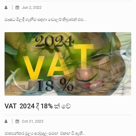
Jun 2, 2022
ඖෂධ මිලදී ගැනීම සඳහා ඩොලර් තිබුණත් එම…
VAT 2024 දී 18% ක් වේ
Oct 31, 2023
ජාත්‍යන්තර මූල්‍ය අරමුදල සමඟ එකඟ වී ඇති…