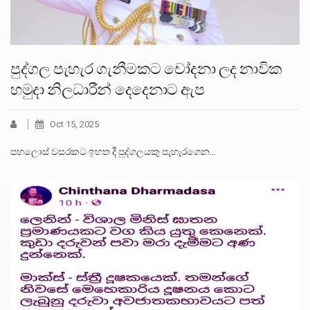
පුද්ගල පැහැර ගැනීමකට චෝදනා ලද නාවික
හමුදා නිලධාරීන් දෙදෙනාට ඇප
Oct 15, 2025
පහලොස් වසරකට ඉහත දී පුද්ගලයකු පැහැරගෙන…