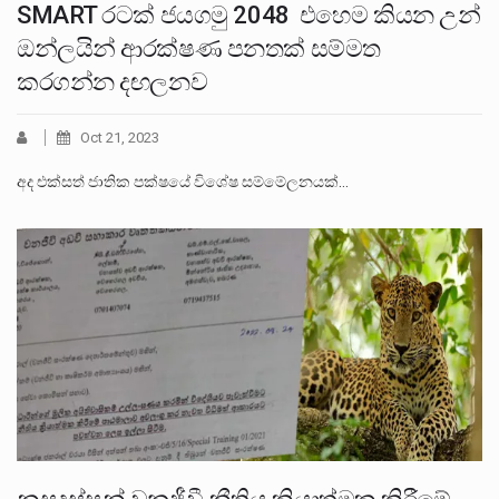
SMART රටක් ජයගමු 2048 එහෙම කියන උන්
ඔන්ලයින් ආරක්ෂණ පනතක් සම්මත
කරගන්න දඟලනව
Oct 21, 2023
අද එක්සත් ජාතික පක්ෂයේ විශේෂ සම්මේලනයක්…