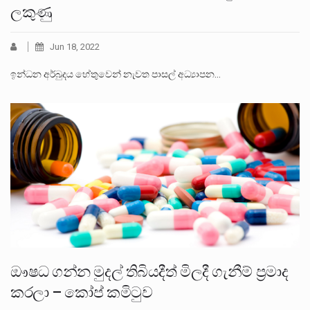
ලකුණු
Jun 18, 2022
ඉන්ධන අර්බුදය හේතුවෙන් නැවත පාසල් අධ්‍යාපන…
ඖෂධ ගන්න මුදල් තිබියදීත් මිලදී ගැනීම් ප්‍රමාද
කරලා – කෝප් කමිටුව