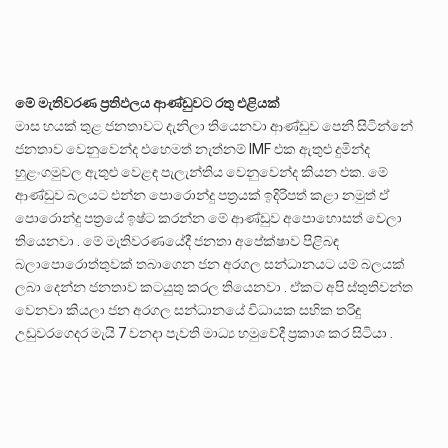
මේ මැතිවරණ ප්‍රතිඵලය ආණ්ඩුවට රතු එළියක්
මාස හයක් තුළ ජනතාවට දැනිලා තියෙනවා ආණ්ඩුව පෙනී සිටින්නේ
ජනතාව වෙනුවෙන්ද එහෙමත් නැත්නම් IMF එක ඇතුළු දුමින්ද
හුළංගමුවල ඇතුළු වෙළඳ පැලැන්තිය වෙනුවෙන්ද කියන එක. මේ
ආණ්ඩුව බලයට එන්න පොරොන්දු පත්‍රයක් ඉදිරිපත් කළා නමුත් ඒ
පොරොන්දු පත්‍රයේ ඉෂ්ට කරන්න මේ ආණ්ඩුව අපොහොසත් වෙලා
තියෙනවා . මේ මැතිවරණයේදී ජනතා අපේක්ෂාව පිළිබඳ
බලාපොරොත්තුවක් තබාගෙන ජන අරගල සන්ධානයට යම් බලයක්
ලබා දෙන්න ජනතාව කටයුතු කරල තියෙනවා . ඒකට අපි ස්තුතිවන්ත
වෙනවා කියලා ජන අරගල සන්ධානයේ විධායක සභික තරිඳු
උඩුවරගෙදර මැයි 7 වනදා පැවති මාධ්‍ය හමුවේදී ප්‍රකාශ කර සිටියා .