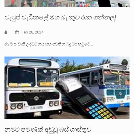
වැටුප් වැඩිකළේ මහ බැංකුව රැක ගන්නලු!
Feb 28, 2024
රටේ පැවැති උද්ධමනය සහ පවතින බදු බර හමුවේ…
නමට පමණක් අඩුවූ බස් ගාස්තුව