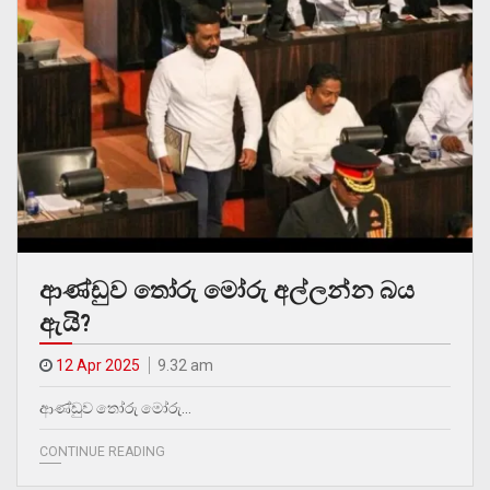
ආණ්ඩුව තෝරු මෝරු අල්ලන්න බය
ඇයි?
12 Apr 2025
9.32 am
ආණ්ඩුව තෝරු මෝරු…
CONTINUE READING