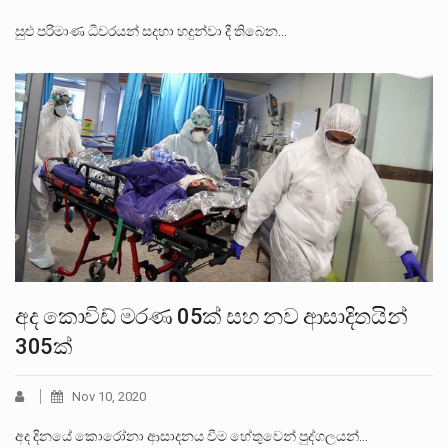
සුළු පරිමාණ ධීවරයන් සදහා හදුන්වා දී තිබෙන…
අද කොවිඩ් මරණ 05ක් සහ නව ආසාදිතයින්
305ක්
Nov 10, 2020
අද දිනයේ කොරෝනා ආසාදනය වීම හේතුවෙන් පුද්ගලයන්…