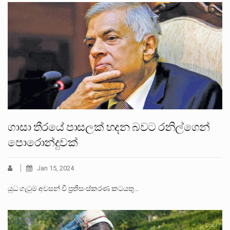
ගාසා තීරයේ පාසලක් හදන බවට රනිල්ගෙන්
පොරොන්දුවක්
Jan 15, 2024
යුධ ගැටුම අවසන් වී ප්‍රතිසංස්කරණ කටයතු…