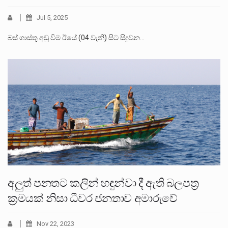
Jul 5, 2025
බස් ගාස්තු අඩු විම ඊයේ (04 වැනි) සිට සිදුවන…
අලුත් පනතට කලින් හඳුන්වා දී ඇති බලපත්‍ර
ක්‍රමයක් නිසා ධීවර ජනතාව අමාරුවේ
Nov 22, 2023