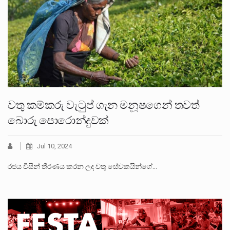
වතු කම්කරු වැටුප් ගැන මනූෂගෙන් තවත්
බොරු පොරොන්දුවක්
Jul 10, 2024
රජය විසින් තීරණය කරන ලද වතු සේවකයින්ගේ…