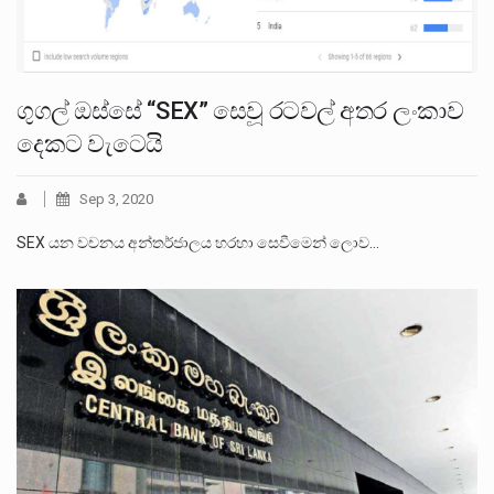
ගුගල් ඔස්සේ “SEX” සෙවූ රටවල් අතර ලංකාව
දෙකට වැටෙයි
Sep 3, 2020
SEX යන වචනය අන්තර්ජාලය හරහා සෙවීමෙන් ලොව…