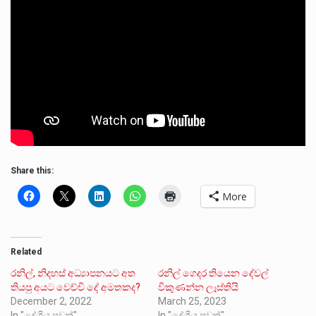
Share this:
More
Related
රනිල්, නිදහස් අධ්‍යාපනයට අත
රනිල් ගෙදර තියෙන දේවල්
තියපු අයට වෙච්චි දේ අමතකද?
විකුණන්න ලෑස්තියි
December 2, 2022
March 25, 2023
In "දේශීය පුවත්"
In "දේශීය පුවත්"