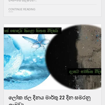
වාමාංශය යනුවෙන්…
CONTINUE READING
ලෝක ජල දිනය මාර්තු 22 දින සමරනු
ලැබුවා .