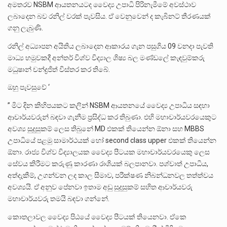
අමතරව NSBM ආයතනයටද වෛද්‍ය උපාධි පිරිනැමීමේ අවස්ථාව
ලබාදෙන බව රනිල් වරක් පැවසිය. ඒ වෙනුවෙන් ද කැබිනට් තීරණයක්
ගනු ලැබුණි.
රනිල් අධ්‍යාපන අයිතිය ලබාදෙන ආකාරය ගැන පසුගිය 09 වනදා පැවති
මාධ්‍ය හමුවකදී අන්තර් විශ්ව විද්‍යාල ශිෂ්‍ය බල මණ්ඩලේ කැඳවුම්කරු
මධුෂාන් චන්ද්‍රජිත් විස්තර කර තිබේ.
ඔහු පැවසුවේ ‘
” මිට දින කිහිපයකට කලින් NSBM ආයතනයේ වෛද්‍ය උපාධිය සඳහා
ආචාර්යවරුන් බඳවා ගැනීම ප්‍රසිද්ධ කර තිබුණා. එහි මහාචාර්යවරයෙකුට
අවශ්‍ය සුදුසුකම් ලෙස තිබුනේ MD එකක් තියෙන්න ඕනා සහ MBBS
උපාධියේ පළමු සාමාර්ථයක් හෝ second class upper එකක් තියෙන්න
ඕනා. රාජ්‍ය විශ්ව විද්‍යාලයක වෛද්‍ය පීටයක මහාචාර්යවරයෙකු ලෙස
සේවය කිරීමට කරුණු කාරණා රාශියක් බලපානවා. පශ්චාත් උපාධිය,
අත්දැකීම්, උගන්වන ලද කාල සීමාව, පරීක්ෂණ නිබන්ධනවල තත්ත්වය
අවශ්‍යයි. ඒ අනුව පේනවා ඉතාම අඩු සුදුසුකම් සහිත ආචාර්යවරු
මහාචාර්යවරු තමයි බඳවා ගන්නේ.
කොතලාවල වෛද්‍ය පිඨයේ වෛද්‍ය පීටයක් තියෙනවා. ඒකෙ