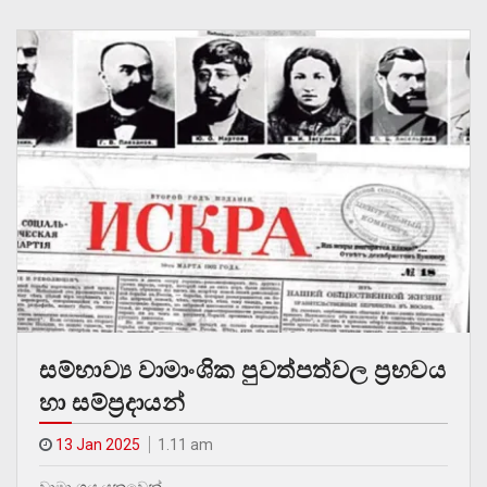
සම්භාව්‍ය වාමාංශික පුවත්පත්වල ප්‍රභවය
හා සම්ප්‍රදායන්
13 Jan 2025
1.11 am