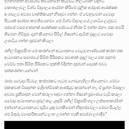
ඉගනගන්න අවස්ථාව තියෙන්නේ කැඩෙට් නිලධාරීන් විදිහට.
කොතලාවල විශ්ව විද්‍යාලය ආරම්භ කිරීමේ මූලික අරමුණ ආරක්ෂක
අංශවලට අවශ්‍ය වෘත්තිකයන් නිපදවා ගන්න. ඒ වෙනුවෙන් වෛද්‍ය
පීටයක් ආරම්භ කර තියෙනවා. මේ විශ්ව විද්‍යාලයේ උපාධිය ලැබුවට
පස්සේ වසර ගණනක් ආරක්ෂක සේවයේ නිරත වී ඉන්න ඕනා. එක තමයි
තිබෙන ගිවිසුම. දැන් කියනවා සිවිල් ශිෂ්‍යන්ට ඇවිත් මුදලට වෛද්‍ය
උපාධිය ගන්න පුළුවන් කියලා.
රනිල් වික්‍රමසිංහ මේ කරන්නේ අධ්‍යාපනය වෙළඳ භාණ්ඩයක් කරන එක.
අධ්‍යාපනය සමාජයේ සීමිත පිරිසකට පමණක් මුදල් බලය මත පදනම්
වෙච්ච ඉතා සීමිත පිරිසකට භුක්ති විදින්න පුළුවන් දෙයක් බවට
පත්කරන්න යන්නේ.
රාජ්‍ය වෛද්‍ය පීටවල කප්පරකට ගැටළු ගොඩගැහිලා තියෙනවා. මේවා
එකකවත් විසදන්න මැදිහත්වීමක් ආණ්ඩුව කරන්නේ නෑ. ඒ ප්‍රශ්න විසදලා
අවශ්‍ය ප්‍රතිපාදන වෙන් කරලා බඳවා ගන්නා ශිෂ්‍යන් ප්‍රමාණය වැඩි කරලා
වෛද්‍ය අධ්‍යාපනය පුළුල් කළ යුතුයි. රනිල් වික්‍රමසිංහලා උත්සාහකරමින්
ඉන්නේ අධ්‍යාපනයට දැරිය යුතු වගකීමෙන් නිදහස්වෙලා මේවා සියල්ල
ගජ මිතුරු ව්‍යාපාරිකයන්ට ලාභ ලබන්න හැකි අවස්ථා ලබාදීම.”