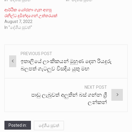
ආර්ථික යෝජනා ගැන අහපු
රනිල්ට දුමින්දගෙන් උත්තරයක්
August 7, 2022
In "දේශීය පුවත්"
PREVIOUS POST
Post
ඉතාලියේ ලාංකිකයන් මුහුණ දෙන රියදුරු
navigation
බලපත් ගැටලුව විසඳිය යුතු මඟ
NEXT POST
පාඩු ලැබුවත් අලුතින් බස් ගන්න ශ්‍රී
ලන්කන්
Posted in:
දේශීය පුවත්