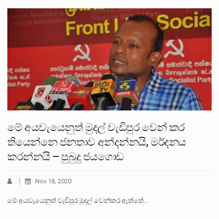
මේ අයවැයෙනුත් මුදල් වැඩිපුර වෙන් කර
තියෙන්නෙ ජනතාව අන්දන්නයි, මර්දනය
කරන්නයි – පුබුදු ජයගොඩ
Nov 18, 2020
මේ අයවැයෙනුත් වැඩිපුර මුදල් වෙන්කර ඇත්තේ…