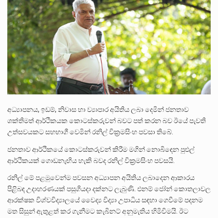
පසුගිය මැයි මස 31 දිනෙන් අවසන් වූ වසර තුළ ලොව පුරා විවිධ තනතුරු නාම වලින්…
මේ, දන්නා හඳුනන ලියන්නකුගේ නන්නාඳුනන අඩවියක සැරිසරා ලද ආස්වාදනීය මොහොතක සිංහාවලෝකනයකි .කෙටි කවියක දිගු බර…
වත්මන් ආණ්ඩුවේ ප්‍රධාන පාර්ශවකරුවා වන ජනතා විමුක්ති පෙරමුණේ කාලයක පටන් තිබුණු ප්‍රධාන සටන් පාඨයක් වූවේ…
අධ්‍යාපනය, ඉඩම්, නිවාස හා ව්‍යාපාර අයිතිය ලබා දෙමින් ජනතාව
ශක්තිමත් ආර්ථිකයක කොටස්කරුවන් බවට පත් කරන බව ඊයේ පැවති
උත්සවයකට සහභාගී වෙමින් රනිල් වික්‍රමසිංහ පවසා තිබේ.
ජනතාව ආර්ථිකයේ කොටස්කරුවන් කිරීම මගින් නොබිඳෙන පුළුල්
ආර්ථිකයක් ගොඩනැඟිය හැකි බවද රනිල් වික්‍රමසිංහ පවසයි.
රනිල් මේ පළමුවෙන්ම පවසන අධ්‍යාපන අයිතිය ලබාදෙන ආකාරය
පිළිබඳ උදාහරණයක් පසුගියදා දක්නට ලැබුණි. එනම් ජෝන් කොතලාවල
ආරක්ෂක විශ්වවිද්‍යාලයේ වෛද්‍ය විද්‍යා උපාධිය සඳහා ගෙවීමේ පදනම
මත සිසුන් ඇතුළත් කර ගැනීමට කැබිනට් අනුමැතිය හිමිවිමයි. ඊට