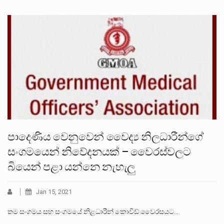
පාදෙණිය වෙනුවෙන් වෛද්‍ය නිලධාරීන්ගේ
සංගමයෙන් නිවේදනයක් – වෛරස්වලට
බියෙන් පළා යන්නෙ නැහැලු
Jan 15, 2021
තම සංගමය සහ සංගමයේ නිළධාරීන් කොවිඩ් වෛරසයට…