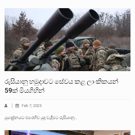
රුසියානු හමුදාවට සේවය කළ ලාංකිකයන්
59ක් මියගිහින්
Feb 7, 2025
යුක්‍රේනයට එරෙහිව යුද වැදීමට රුසියානු…