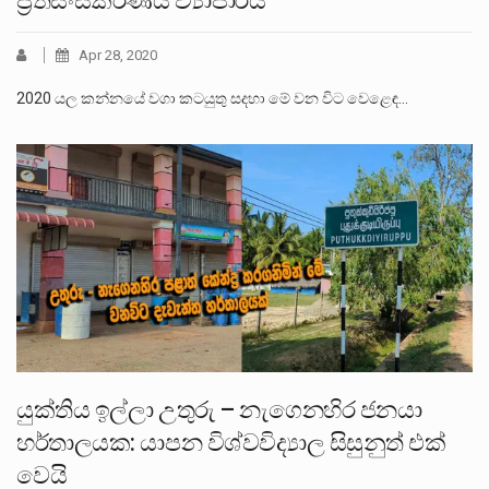
ප්‍රතිසංස්කරණය ව්‍යාපාරය
Apr 28, 2020
2020 යල කන්නයේ වගා කටයුතු සදහා මේ වන විට වෙළෙඳ…
යුක්තිය ඉල්ලා උතුරු – නැගෙනහිර ජනයා
හර්තාලයක: යාපන විශ්වවිද්‍යාල සිසුනුත් එක්
වෙයි