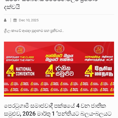
දක්වයි
Dec 10, 2025
ශ්‍රී ලංකාවේ ආපදා සූදානම සහ ප්‍රතිචාර…
පෙරටුගාමී සමාජවාදී පක්ෂයේ 4 වන ජාතික
සමුළුව, 2026 මාර්තු 1 ‘පන්තියට බලය-බලයට