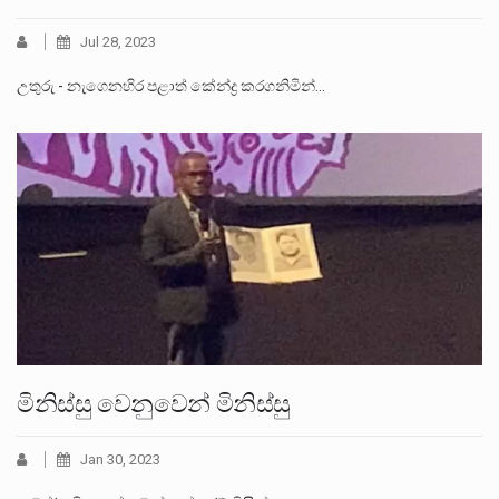
Jul 28, 2023
උතුරු - නැගෙනහිර පළාත් කේන්ද්‍ර කරගනිමින්…
මිනිස්සු වෙනුවෙන් මිනිස්සු
Jan 30, 2023