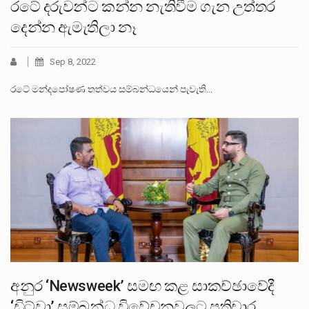
රටේ දරුවන්ට කන්න නැතිවීම ගැන උත්තර
දෙන්න ඇමැතිලා නෑ
Sep 8, 2022
රටේ මන්දපෝෂණ තත්වය සම්බන්ධයෙන් පැවැති…
අනුර ‘Newsweek’ සමඟ කළ සාකච්ඡාවේදී
‘ඩිට්වා’ සම්බන්ධ විවේචනවලට ප්‍රතිචාර