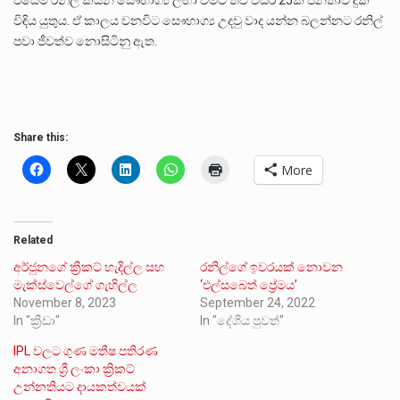
විඳිය යුතුය. ඒ කාලය වනවිට සෞභාග්‍ය උදවු වාද යන්න බලන්නට රනිල්
පවා ජීවත්ව නොසිටිනු ඇත.
Share this:
More
Related
අර්ජුනගේ ක්‍රිකට් හැදිල්ල සහ
රනිල්ගේ ඉවරයක් නොවන
මැක්ස්වෙල්ගේ ගැහිල්ල
‘එල්සබෙත් ප්‍රේමය’
November 8, 2023
September 24, 2022
In "ක්‍රීඩා"
In "දේශීය පුවත්"
IPL වලට ගුණ මතීෂ පතිරණ
අනාගත ශ්‍රී ලංකා ක්‍රිකට්
උන්නතියට දායකත්වයක්