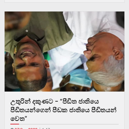
උතුරින් දකුණට – “පීඩිත ජාතියෙ
පීඩිතයන්ගෙන් පීඩක ජාතියෙ පීඩිතයන්
වෙත”