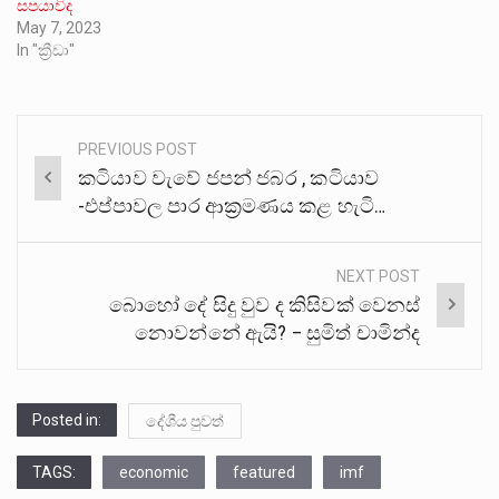
සපයාවිද
May 7, 2023
In "ක්‍රීඩා"
PREVIOUS POST
Post
කටියාව වැවේ ජපන් ජබර , කටියාව
navigation
-එප්පාවල පාර ආක්‍රමණය කළ හැටි…
NEXT POST
බොහෝ දේ සිදු වුව ද කිසිවක් වෙනස්
නොවන්නේ ඇයි? – සුමිත් චාමින්ද
Posted in:
දේශීය පුවත්
TAGS:
economic
featured
imf