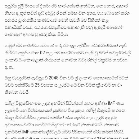
පසුගිය ජූලි මාසයේ දී තමා රට භාර ගත්තේ ඉන්ධන, පොහොර, ආහාර
හිඟය ඇතුළු තවත් දැඩි අර්බුද රැසක් සමඟ වන අතර, එය බොහෝ තරග
පරාජය වූ රාජකීය කණ්ඩායම මෙන් පැවති බව සිහිපත් කළ
ජනාධිපතිවරයා, රට ගොඩගැනීමට නොහැකි වනු ඇතැයි බොහෝ
දෙනාගේ අදහස වු බවද කියා සිටියා.
නමුත් එම තත්ත්වය වෙනස් කර, රට තුළ ආර්ථික ස්ථාවරත්වයක් ඇති
කිරීමට පසුගිය මාස 07 තුළ තම කණ්ඩායමට හැකි වූ බවත් තවදුරටත් ශ්‍රී
ලංකාව බංකොළොත් රාජ්‍යයක් නොවන බවද රනිල් වික්‍රමසිංහ පවසා
ඇත.
ඔහු වැඩිදුරටත් පැවසුවේ 2048 වන විට ශ්‍රී ලංකාව සෞභාග්‍යමත් රටක්
බවට පත්කිරීමේ 25 වසරක සැලැස්ම මේ වන විටත් ක්‍රියාවට නංවා
තිබෙන බවයි.
රනිල් වික්‍රමසිංහ මේ උදම් අනමින් සිටින්නේ හෙට අනිද්දා IMF ණය
ලැබේවි යන විශ්වාසයෙන් යුක්තව විය යුතුය. රනිල් වික්‍රමසිංහ රටේ
සියලු මිනිස් ජීවිත උගසට තබමින් ණය ගැනීම ගැන උදම් අනුවද
අවසානයේ ඒවා ගෙවීමට සිදුවන්නේ රටේ ජනතාවටයි. ජනතාව
දැනටමත් IMF කොන්දේසිවලට යටවී පීඩනයෙන් මිරිකෙමින් සිටියි.
එසේම රනිල් කියන සෞභාග්‍ය ලඟා වීමට තව වසර 25ක් ජනතාව දුක්