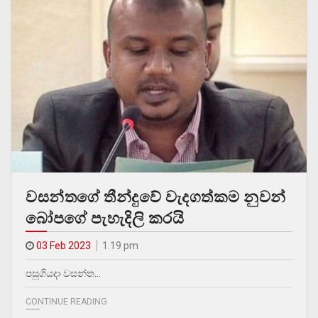
වසන්තගේ තීන්දුවේ වැදගත්කම නුවන්
බෝපගේ පැහැදිලි කරයි
03 Feb 2023
1.19 pm
පසුගියදා වසන්ත…
CONTINUE READING