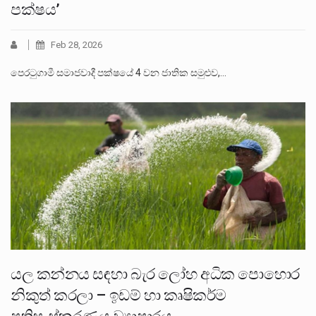
පක්ෂය’
Feb 28, 2026
පෙරටුගාමී සමාජවාදී පක්ෂයේ 4 වන ජාතික සමුළුව,…
යල කන්නය සඳහා බැර ලෝහ අධික පොහොර
නිකුත් කරලා – ඉඩම් හා කෘෂිකර්ම