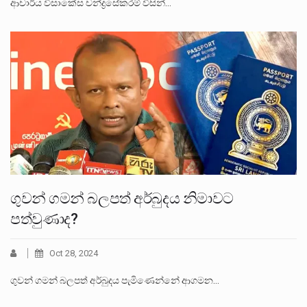
ආචාර්ය විසාකේස චන්ද්‍රසේකරම් විසින්…
ගුවන් ගමන් බලපත් අර්බුදය නිමාවට
පත්වුණාද?
Oct 28, 2024
ගුවන් ගමන් බලපත් අර්බුදය පැමිණෙන්නේ ආගමන…