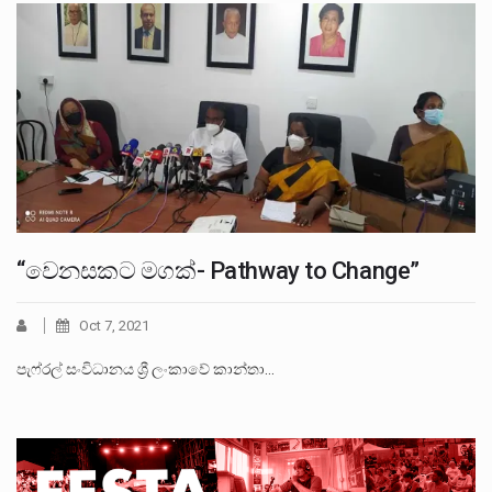
“වෙනසකට මගක්- Pathway to Change”
Oct 7, 2021
පැෆ්රල් සංවිධානය ශ්‍රී ලංකාවේ කාන්තා…