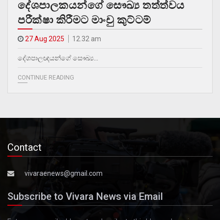
දේශපාලකයන්ගේ සෞඛ්‍ය තත්ත්වය
පරීක්ෂා කිරීමට මාංචු කුට්ටම්
27 Aug 2025
12.32 am
දේශපාලඥයන්ගේ සෞඛ්‍ය…
CONTINUE READING
Contact
vivaraenews@gmail.com
Subscribe to Vivara News via Email