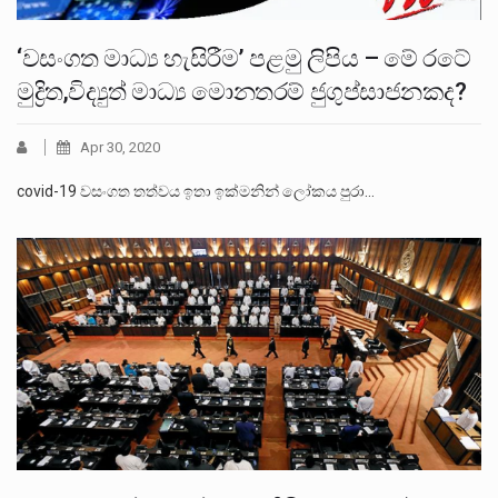
‘වසංගත මාධ්‍ය හැසිරීම’ පළමු ලිපිය – මේ රටේ
මුද්‍රිත,විද්‍යුත් මාධ්‍ය මොනතරම් ජුගුප්සාජනකද?
Apr 30, 2020
covid-19 වසංගත තත්වය ඉතා ඉක්මනින් ලෝකය පුරා…