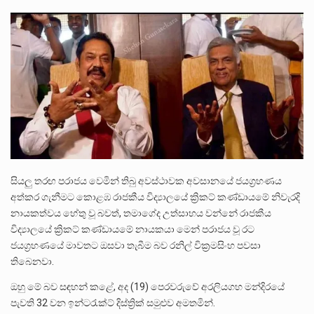
ලාල් කාන්ත ඇමතිවරයා අධිකරණ විනිශ්චයකාරවරුන්ගේ විශ්‍රාම යෑමේ වයස සම්බන්ධයෙන් නිහඬව සිටින ලෙස තමාට දැනුම් දුන්…
2011 වසරේදී දේශපාලන හා මානව හිමිකම් ක්‍රියාකාරීන් වන ලලිත්කුමාර් වීරරාජ් සහ කුගන් මුරුගානන්දන් යාපනයේදී අතුරුදන්…
ගොවියන්ගේ ප්‍රශ්න, ධීවරයන්ගේ ප්‍රශ්න, සෞඛය ප්‍රශ්න, වැටු ප්‍ර්ශ්න, රැකියා විරහිත ප්‍රශ්න මේ සියලු ප්‍රශ්නවලට තනි…
සියලු තරඟ පරාජය වෙමින් තිබු අවස්ථාවක අවසානයේ ජයග්‍රහණය
අත්‍කර ගැනීමට කොළඹ රාජකීය විද්‍යාලයේ ක්‍රිකට් කණ්ඩායමේ නිවැරදි
නායකත්වය හේතු වූ බවත්, තමාගේද උත්සාහය වන්නේ රාජකීය
විද්‍යාලයේ ක්‍රිකට් කණ්ඩායමේ නායකයා මෙන් පරාජය වූ රට
ජයග්‍රහණයේ මාවතට ඔසවා තැබීම බව රනිල් වික්‍රමසිංහ පවසා
තිබෙනවා.
ඔහු මේ බව සඳහන් කළේ, අද (19) පෙරවරුවේ අරලියගහ මන්දිරයේ
පැවති 32 වන ඉන්ටරැක්ට් දිස්ත්‍රික් සමුළුව අමතමින්.