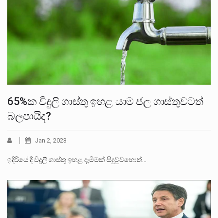
65%ක විදුලි ගාස්තු ඉහළ යාම ජල ගාස්තුවටත්
බලපායිද?
Jan 2, 2023
ඉදිරියේ දී විදුලි ගාස්තු ඉහළ දැමීමක් සිදුවුවහොත්…