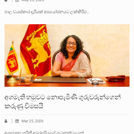
බාල වයස්කාර දැරියක් අපයෝජනයට ලක්කිරීම…
අගමැති හමුවට නොපැමිණි ගුරුවරුන්ගෙන්
කරුණු විමසයි
Mar 25, 2026
අග්‍රාමාත්‍ය හරිනි අමරසූරියගේ ප්‍රධානත්වයෙන්…