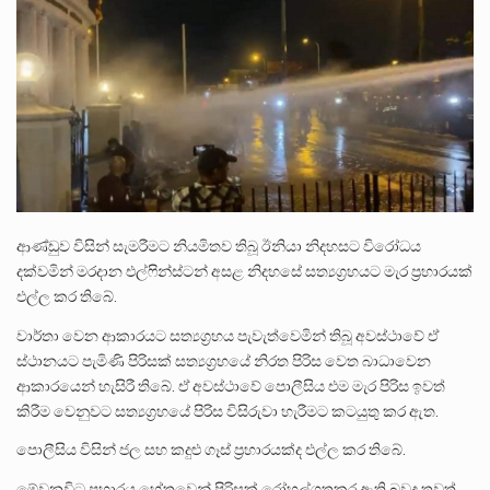
ලාල් කාන්ත ඇමතිවරයා අධිකරණ විනිශ්චයකාරවරුන්ගේ විශ්‍රාම යෑමේ වයස සම්බන්ධයෙන් නිහඬව සිටින ලෙස තමාට දැනුම් දුන්…
2011 වසරේදී දේශපාලන හා මානව හිමිකම් ක්‍රියාකාරීන් වන ලලිත්කුමාර් වීරරාජ් සහ කුගන් මුරුගානන්දන් යාපනයේදී අතුරුදන්…
ගොවියන්ගේ ප්‍රශ්න, ධීවරයන්ගේ ප්‍රශ්න, සෞඛය ප්‍රශ්න, වැටු ප්‍ර්ශ්න, රැකියා විරහිත ප්‍රශ්න මේ සියලු ප්‍රශ්නවලට තනි…
ආණ්ඩුව විසින් සැමරීමට නියමිතව තිබූ ඊනියා නිදහසට විරෝධය
දක්වමින් මරදාන එල්ෆින්ස්ටන් අසළ නිදහසේ සත්‍යග්‍රහයට මැර ප්‍රහාරයක්
එල්ල කර තිබේ.
වාර්තා වෙන ආකාරයට සත්‍යග්‍රහය පැවැත්වෙමින් තිබූ අවස්ථාවේ ඒ
ස්ථානයට පැමිණි පිරිසක් සත්‍යග්‍රහයේ නිරත පිරිස වෙත බාධාවෙන
ආකාරයෙන් හැසිරී තිබේ. ඒ අවස්ථාවේ පොලීසිය එම මැර පිරිස ඉවත්
කිරීම වෙනුවට සත්‍යග්‍රහයේ පිරිස විසිරුවා හැරීමට කටයුතු කර ඇත.
පොලීසිය විසින් ජල සහ කදුළු ගෑස් ප්‍රහාරයක්ද එල්ල කර තිබේ.
මේවනවිට ප්‍රහාරය හේතුවෙන් පිරිසක් රෝහල්ගතකර ඇති බවද තවත්