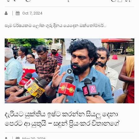
Oct 7, 2024
සෑම වර්ෂයකම ලෝක ගුරු දිනය යෙදෙන ඔක්තෝම්බර්…
දැරියට යුක්තිය ඉෂ්ට කරන්න සියලු දෙනා
පෙරට ආ යුතුයි – සඳුන් ප්‍රියංකර විතානගේ
May 20, 2026