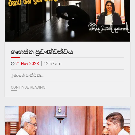
ගෘහස්ත ප‍්‍රචණ්ඩත්වය
21 Nov 2023
12.57 am
ඉතාමත් සංකීර්ණ…
CONTINUE READING