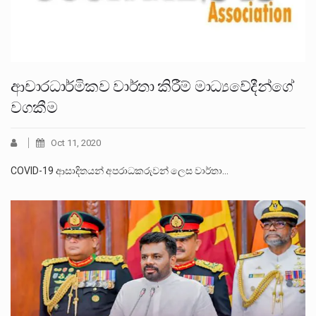
ආචාරධාර්මිකව වාර්තා කිරීම් මාධ්‍යවේදීන්ගේ
වගකීම
Oct 11, 2020
COVID-19 ආසාදිතයන් අපරාධකරුවන් ලෙස වාර්තා…