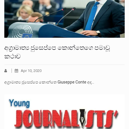
අග‍්‍රාමාත්‍ය ජුසෙප්පෙ කොන්තෙගෙ පමාවූ
කථාව
Apr 10, 2020
අග‍්‍රාමාත්‍ය ජුසෙප්පෙ කොන්තෙ Giuseppe Conte අද…