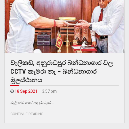
වැලිකඩ, අනුරාධපුර බන්ධනාගාර වල
CCTV කැමරා නෑ – බන්ධනාගාර
මූලස්ථානය
18 Sep 2021
3.57 pm
වැලිකඩ හෝ අනුරාධපුර…
CONTINUE READING