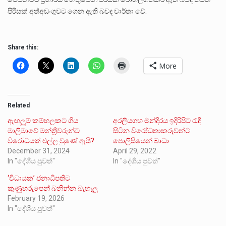
පිරිසක් අත්අඩංගුවට ගෙන ඇති බවද වාර්තා වේ.
Share this:
More
Related
ඇඟලුම් කම්හලකට ගිය
අරලියගහ මන්දිරය ඉදිරිපිට රැඳී
මාලිමාවේ මන්ත්‍රීවරුන්ට
සිටින විරෝධතාකරුවන්ට
විරෝධයක් එල්ල වුණේ ඇයි?
පොලීසියෙන් බාධා
December 31, 2024
April 29, 2022
In "දේශීය පුවත්"
In "දේශීය පුවත්"
‘විධායක’ ජනාධිපතිට
කුණුහරුපෙන් බනින්න බැහැලු
February 19, 2026
In "දේශීය පුවත්"