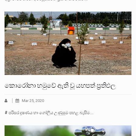
කොරෝනා හමුවේ ඇති වූ යහපත් ප්‍රතිඵල
Mar 25, 2020
# පරිසර දූෂණය හා ගෝලීය උණුසුම පහළ බැසීම.…