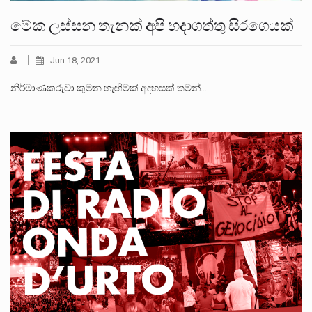
මේක ලස්සන තැනක් අපි හදාගත්තු සිරගෙයක්
Jun 18, 2021
නිර්මාණකරුවා කුමන හැඟීමක් අදහසක් තමන්…