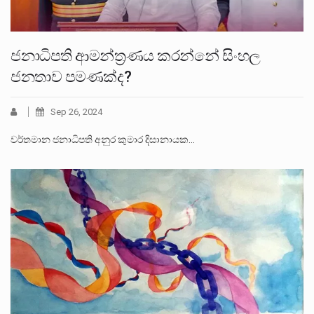
ජනාධිපති ආමන්ත්‍රණය කරන්නේ සිංහල
ජනතාව පමණක්ද?
Sep 26, 2024
වර්තමාන ජනාධිපති අනුර කුමාර දිසානායක…