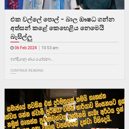
එක වල්ලේ පොල් – බාල ඖෂධ ගන්න
අත්සන් කළේ කෙහෙළිය නෙමෙයි
බැසිල්ලු
06 Feb 2024
10.53 am
ඉන්දියානු ණය යෝජනා…
CONTINUE READING