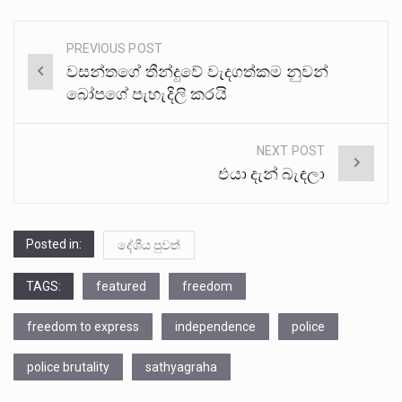
PREVIOUS POST
Post
වසන්තගේ තීන්දුවේ වැදගත්කම නුවන්
navigation
බෝපගේ පැහැදිලි කරයි
NEXT POST
එයා දැන් බැඳලා
Posted in:
දේශීය පුවත්
TAGS:
featured
freedom
freedom to express
independence
police
police brutality
sathyagraha