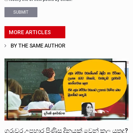
SUBMIT
MORE ARTICLES
BY THE SAME AUTHOR
ගුරුවර උපහාර පිණිස දිනයක් වෙන් කල යුතුද?