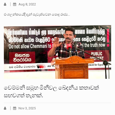
Aug 8, 2022
එංගලන්තයේදී දැන් පැවැත්වෙන පොදු රාජ්‍ය…
චෙම්මනි සමූහ මිනීවල ඛේදනීය කතාවක්
සඟවගත් තැනක්.
Nov 3, 2025