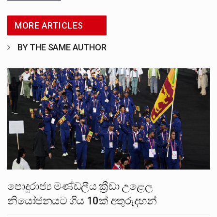
MORE ARTICLES
BY THE SAME AUTHOR
පොදුරාජ්‍ය මණ්ඩලීය ක්‍රීඩා උළෙල
නියෝජනයට ගිය 10ක් අතුරුදහන්