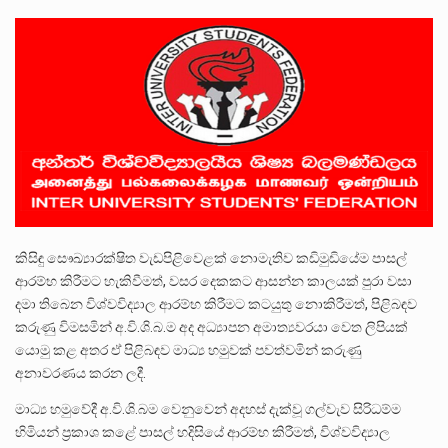
ලාල් කාන්ත ඇමතිවරයා අධිකරණ විනිශ්චයකාරවරුන්ගේ විශ්‍රාම යෑමේ වයස සම්බන්ධයෙන් නිහඬව සිටින ලෙස තමාට දැනුම් දුන්…
2011 වසරේදී දේශපාලන හා මානව හිමිකම් ක්‍රියාකාරීන් වන ලලිත්කුමාර් වීරරාජ් සහ කුගන් මුරුගානන්දන් යාපනයේදී අතුරුදන්…
ගොවියන්ගේ ප්‍රශ්න, ධීවරයන්ගේ ප්‍රශ්න, සෞඛය ප්‍රශ්න, වැටු ප්‍ර්ශ්න, රැකියා විරහිත ප්‍රශ්න මේ සියලු ප්‍රශ්නවලට තනි…
කිසිඳු සෞඛ්‍යාරක්ෂිත වැඩපිළිවෙළක් නොමැතිව කඩිමුඩියේම පාසල්
ආරම්භ කිරීමට හැකිවීමත්, වසර දෙකකට ආසන්න කාලයක් පුරා වසා
දමා තිබෙන විශ්වවිද්‍යාල ආරම්භ කිරීමට කටයුතු නොකිරීමත්, පිළිබඳව
කරුණු විමසමින් අ.වි.ශි.බ.ම අද අධ්‍යාපන අමාත්‍යවරයා වෙත ලිපියක්
යොමු කළ අතර ඒ පිළිබඳව මාධ්‍ය හමුවක් පවත්වමින් කරුණු
අනාවරණය කරන ලදී.
මාධ්‍ය හමුවේදී අ.වි.ශි.බම වෙනුවෙන් අදහස් දැක්වූ ගල්වැව සිරිධම්ම
හිමියන් ප්‍රකාශ කළේ පාසල් හදිසියේ ආරම්භ කිරීමත්, විශ්වවිද්‍යාල