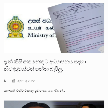
දැන් කිසි කෙනෙකුට අධ්‍යාපනය සදහා
නිවාඩුවක්වත් ගන්න බැරිලු.
Apr 10, 2022
සභාපති, විශ්ව විද්‍යාල ප්‍රතිපාදන කොමිසන්…