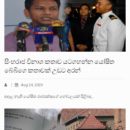
සිංහරාජ විනාශ කතාව යටගහන්න යෝෂිත
බේබිගෙ කතාවක් උඩට අරන්
Aug 24, 2020
අදාළ නැති යෝෂිත රාජපක්ෂගේ හෝටලයක් පිළිබඳ…