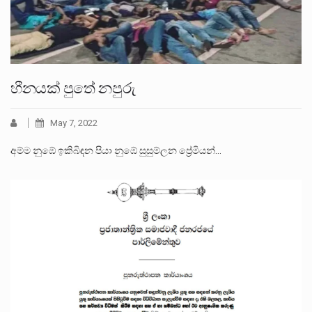
හීනයක් පුතේ නපුරු
May 7, 2022
අම්ම නුඹේ ඉකිබිඳන පියා නුඹේ සුසුම්ලන ප්‍රේමියන්…