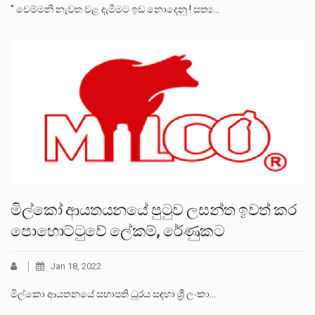
" චෙම්මනි නැවත වළ දැමීමට ඉඩ නොදෙනු ! සත්‍ය…
මිල්කෝ ආයතයනයේ පුටුව ලසන්ත ඉවත් කර
පොහොට්ටුවේ ලේකම්, රේණුකට
Jan 18, 2022
මිල්කො ආයතනයේ සභාපති ධූරය සඳහා ශ්‍රී ලංකා…