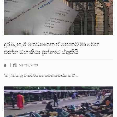
දුර බැහැර ගෙවාගෙන ඒ පොතට මා වෙත
එන්න මඟ කියා දුන්නාට ස්තුතියි
Mar 25, 2023
"කැෆ්කියානු වංකගිරිය සහ තවත් සංචාරක කවි"…