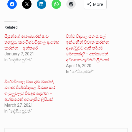
More
Related
සිසුන්ගේ සෞඛ්‍යාරක්ෂාව
විශ්ව විද්‍යාල සහ පාසල්
තහවුරු කර විශ්වවිද්‍යාල ආරම්භ
ඉක්මනින් විවෘත කරන්න
කරන්න – අන්තරේ
ආණ්ඩුවට ඇති තදියම
January 7, 2021
මොකක්ද? – අන්තරෙන්
In "දේශීය පුවත්"
අධ්‍යාපන ඇමතිට ලිපියක්
April 15, 2020
In "දේශීය පුවත්"
විශ්වවිද්‍යාල වසා දමා වසරක්,
වහාම විශ්වවිද්‍යාල විවෘත කර
ගැටලුවලට විසඳුම් දෙන්න –
අන්තරෙන් අගමැතිට ලිපියක්
March 27, 2021
In "දේශීය පුවත්"