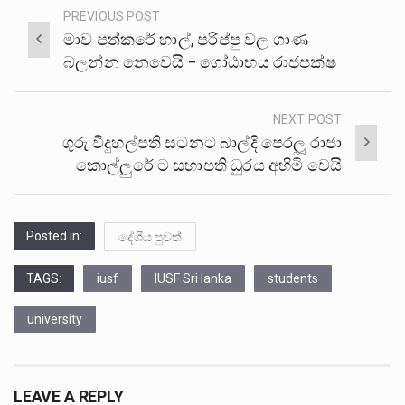
PREVIOUS POST
Post
මාව පත්කරේ හාල්, පරිප්පු වල ගාණ
navigation
බලන්න නෙවෙයි – ගෝඨාභය රාජපක්ෂ
NEXT POST
ගුරු විදුහල්පති සටනට බාල්දි පෙරලූ රාජා
කොල්ලුරේ ට සභාපති ධුරය අහිමි වෙයි
Posted in:
දේශීය පුවත්
TAGS:
iusf
IUSF Sri lanka
students
university
LEAVE A REPLY