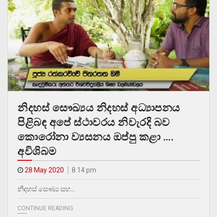
නිදහස් සෞඛ්‍යය නිදහස් අධ්‍යාපනය
පිළිබඳ අපේ ස්ථාවරය නිවැරදි බව
කොරෝනා ව්‍යසනය ඔප්පු කළා ….
අවිශිබම
28 May 2020
8.14 pm
නිදහස් සෞඛ්‍ය සහ…
CONTINUE READING