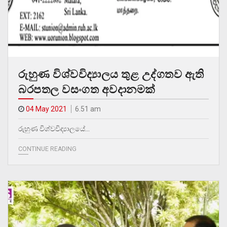
රුහුණ විශ්වවිද්‍යාලය තුළ උද්ගතව ඇති
බරපතල වසංගත අවදානමක්
04 May 2021
6.51 am
රුහුණ විශ්වවිද්‍යාලයේ…
CONTINUE READING