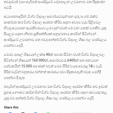
තවදුරටත් වසා තැබීමත් ආණ්ඩුවේ දේශපාලන උවමනාව මත සිදුකරන
බවයි.
අධ්‍යාපනඥයින් ,විශ්ව විද්‍යාල ආචාර්යවරුන් සහ ගුරු සංගම් එක්ව
සාකච්ඡා කර විශ්ව විද්‍යාල ආරම්භ කිරීම සදහා අවශ්‍ය වැඩ පිළිවෙල
හිටපු අධ්‍යාපන ඇමතිවරයාට ලබා දුන් බවත් මේ වන තෙක් වගකිව යුතු
සියලුම දෙනා නිහඬ ප්‍රතිපත්තියක් අනුගමනය කරමින් සිටින්නේ
ආණ්ඩුවේ උවමනාව මත බවද අන්තර් විශ්ව විද්‍යාල ශිෂ්‍ය බල මණ්ඩලය
පෙන්වා දෙයි.
මෙරට පාසල් ශිෂ්‍යයන් ලක්ෂ 40ක් පමණ සිටින බවත් විශ්ව විද්‍යාලවල
සිටින්නේ ශිෂ්‍යයන් 160 000ක්, ආචාර්යවරු 6400ක් සහ අනධ්‍යන
සේවකයින් 15 000 පමණක් බවත් මෙම පිරිස් වයස අවරුදු 18ට වැඩි
පිරිස් බැවින් බහුතරය එන්නත් කරණය පවා සිදුකර ඇති බවඅ මෙහිදී
පෙන්වා දී ඇත.
එබැවින් ආණ්ඩුවේ උවමනාව මත විශ්ව විද්‍යාල ආරම්භ කිරීම තව දුරටත්
ප්‍රමාද නොකට කඩිනමින් විශ්ව විද්‍යාල ආරම්භ කිරීම සදහා කටයතු කළ
යුතු බව අන්තර් විශ්ව විද්‍යාල ශිෂ්‍ය බල මණ්ඩලය පෙන්වා දෙයි.
Share this: