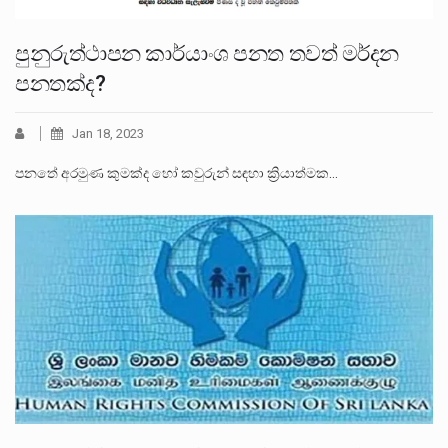
පුනුරුත්ථාපන කාර්යාංශ පනත තවත් මර්දන
පනතක්ද?
Jan 18, 2023
පනතේ අරමුණ කුමක්ද හෝ කවුරුන් සඳහා ක්‍රියාත්මක…