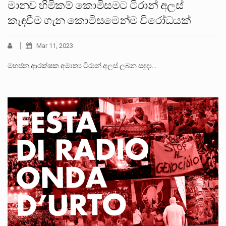
මානව හිමිකම් කොමිසමට ටිරාන් අලස්
කැඳවීම ගැන කොමිසමෙන්ම විරෝධයක්
Mar 11, 2023
මහජන ආරක්ෂක අමාත්‍ය ටිරාන් අලස් ලබන සඳුදා…