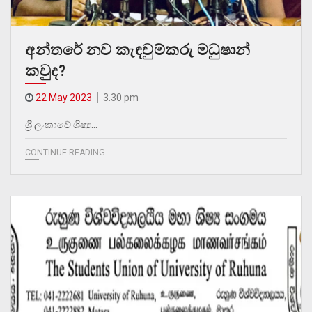
අන්තරේ නව කැඳවුම්කරු මධුෂාන්
කවුද?
22 May 2023
3.30 pm
ශ්‍රී ලංකාවේ ශිෂ්‍ය…
CONTINUE READING