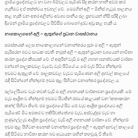
ග්‍රාමීය ප්‍රදේශවලට හා වගා බිම්වලට පැමිණ සිදු කරන හානි අවම කර
ගැනීමට ද ඒ තත්ත්වය ඉවහල් වේ. මෙමගින් අලි – මිනිස් ගැටුම පාලනය
කළ හැකි වන අතර අලින්ට අවශ්‍ය පානීය ජල ප්‍රභවයන් නිසි පරිදි ලබා
දීමෙන් ග්‍රාමීය ප්‍රදේශවලට පිවිසීම බොහෝ දුරට අඩු කළ හැකි ය.
නාකොලගනේ
අලි
–
ඇතුන්ගේ
ප්
රධාන
වාසස්ථානය
සමස්තයක් ලෙස නාකොලගනේ වනාන්තරය පුරා ම අලි – ඇතුන්
සැරිසරන බවට සාධක පවතී. නමුත් අලි – ඇතුන් ප්‍රධාන වශයෙන් භාවිතා
කරන ප්‍රදේශ කීපයක් වේ. ඒ අතුරින් වැඩි ම අලි ගහන ඝනත්වයක් වාර්තා
වන්නේ පාලුකඩවල වැවේ, වැව් පිටියේ ය. මේ වැව් පිටිය නින්දගම්
ඉඩමට ඇතුළත් වේ. පාලුකඩවල වැවට පැමිණෙන අලි දහවල් කාලයේ
රැඳී සිටින්නේ නින්දගම් ඉඩම තුළ පිහිටන වනාන්තර ප්‍රදේශවල ය.
පල්ලේරීයාව වැව තවත් වැඩි ම අලි ගහනයක් වාර්තාවන ප්‍රදේශයකි. මේ
වැව ආශ්‍රිත ව නින්දගම් ඉඩමට පිටතින් රජයේ කැලයක් වන ‘කතාකරන
කන්ද’ පිහිටා තිබේ. එම ප්‍රදේශයේ සිට මේ වැව ආශ්‍රිත ප්‍රදේශයට අලි
පැමිණේ. මීට අමතර ව ඉකිරිවත්තේගම වැව, අස්වැද්දුම වැව හා
හුණුගල්ලෑව ආශ්‍රිත ප්‍රදේශවල වැඩි අලි ගහනයක් වාර්තා වේ. නින්දගම්
ඉඩම තුළ පිහිටන අනෙක් වනාන්තර ප්‍රදේශ අලි – ඇතුන් දහවල් කාලයේ
රැඳී සිටීමට භාවිතා කරන බව අධ්‍යයන මඟින් තහවුරු වී තිබේ.