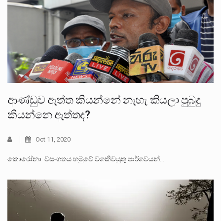
ආණ්ඩුව ඇත්ත කියන්නේ නැහැ කියලා පුබුදු
කියන්නෙ ඇත්තද?
Oct 11, 2020
කොරෝනා වසංගතය හමුවේ වගකිවයුතු පාර්ශවයන්…