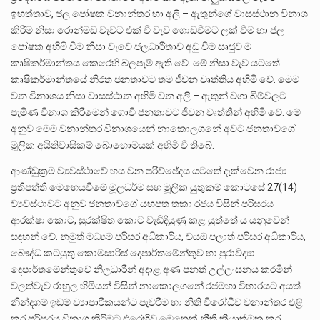
ඉහත්තාව, ජල පෝෂක වනාන්තර හා අලි – ඇතුන්ගේ වාසස්ථාන විනාශ
කිරීම නිසා රොන්මඩ වැවට එක් වී වැව ගොඩවීමට ලක් වීම හා ජල
පෝෂක අහිමි වීම නිසා වැවේ ජලධාරීතාව අඩු වීම සෘජුව ම
කෘෂිකර්මාන්තය කෙරෙහි බලපෑම් ඇති වේ. මේ නිසා වැව යටතේ
කෘෂිකර්මාන්තයේ නිරත ජනතාවට තම ජීවන වෘත්තිය අහිමි වේ. මෙම
වන විනාශය නිසා වාසස්ථාන අහිමි වන අලි – ඇතුන් වගා බිම්වලට
පැමිණ විනාශ කිරීමෙන් ගොවි ජනතාවට ජීවන වෘත්තීන් අහිමි වේ. මේ
අනුව මෙම වනාන්තර විනාශයෙන් නාකොලගනේ අවට ජනතාවගේ
මූලික අයිතිවාසිකම් බොහොමයක් අහිමි වී තිබේ.
ආණ්ඩුක්‍රම ව්‍යවස්ථාවේ හය වන පරිච්ඡේදය යටතේ දැක්වෙන රාජ්‍ය
ප්‍රතිපත්ති මෙහෙයවීමේ මූලධර්ම සහ මූලික යුතුකම් කොටසේ 27(14)
ව්‍යවස්ථාවට අනුව ජනතාවගේ යහපත තකා රජය විසින් පරිසරය
ආරක්ෂා කොට, සුරක්ෂිත කොට වැඩිදියුණු කළ යුත්තේ ය යනුවෙන්
සඳහන් වේ. නමුත් මධ්‍යම පරිසර අධිකාරිය, වයඹ පලාත් පරිසර අධිකාරිය,
බෞද්ධ කටයුතු කොමසාරිස් දෙපාර්තමේන්තුව හා පුරාවිද්‍යා
දෙපාර්තමේන්තුවේ නිලධාරීන් අදාළ අණ පනත් උල්ලංඝනය කරමින්
වලත්වැව රාහුල හිමියන් විසින් නාකොලගනේ රජමහා විහාරයට අයත්
නින්දගම් ඉඩම් ව්‍යාපාරිකයන්ට පැවරීම හා නීති විරෝධීව වනාන්තර එළි
කර පරිසරය විනාශ කිරීමට එරෙහිව මෙතෙක් නීති ක්‍රියාත්මක කර