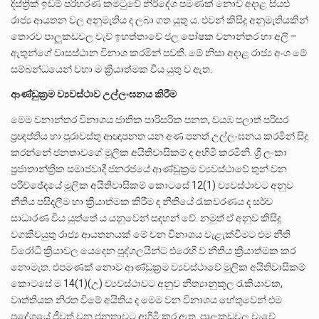
දිස්ත්‍රික් ඉඩම් පරිහරණ කමිටුවේ නිර්දේශ පමණක් නොව අදාළ සියළු
රාජ්‍ය ආයතන වල අනුමැතිය ද ලබා ගත යුතු ය. එවන් කිසිදු අනුමැතියකින්
තොරව පාලුකඩවල වැව් ඉහත්තාවේ ජල පෝෂක වනාන්තර හා අලි –
ඇතුන්ගේ වාසස්ථාන විනාශ කරමින් පවතී. මේ නිසා අදාළ රාජ්‍ය අංශ මේ
සම්බන්ධයෙන් වහා ම ක්‍රියාත්මක විය යුතු ව ඇත.
ආණ්ඩුක්
රම
ව්
යවස්ථාව
උල්ලංඝනය
කිරීම
මෙම වනාන්තර විනාශය ජාතික පාරිසරික පනත, වයඹ පලාත් පරිසර
ප්‍රඥප්තිය හා පුරාවස්තු ආඥාපනත යන අණ පනත් උල්ලංඝනය කරමින් සිදු
කරන්නේ ජනතාවගේ මූලික අයිතිවාසිකම් ද අහිමි කරමිනි. ශ්‍රී ලංකා
ප්‍රජාතාන්ත්‍රික සමාජවාදී ජනරජයේ ආණ්ඩුක්‍රම ව්‍යවස්ථාවේ තුන් වන
පරිච්ඡේදයේ මූලික අයිතිවාසිකම් කොටසේ 12(1) ව්‍යවස්ථාවට අනුව
නීතිය පසිදලීම හා ක්‍රියාත්මක කිරීම ද නීතියේ රැකවරණය ද සර්ව
සාධාරණ විය යුත්තේ ය යනුවෙන් සඳහන් වේ. නමුත් ඒ අනුව කිසිදු
වගකිවයුතු රාජ්‍ය ආයතනයක් මේ වන විනාශය වැළැක්වීමට එම නීති
විරෝධී ක්‍රියාවල යෙදෙන පුද්ගලයින්ට එරෙහි ව නීතිය ක්‍රියාත්මක කර
නොමැත. එපමණක් නොව ආණ්ඩුක්‍රම ව්‍යවස්ථාවේ මූලික අයිතිවාසිකම්
කොටසේ ම 14(1)(උ) ව්‍යවස්ථාවට අනුව නීත්‍යානුකූල රැකියාවක,
වෘත්තියක නිරත වීමේ අයිතිය ද මෙම වන විනාශය හේතුවෙන් එම
ප්‍රදේශයේ ජීවත් වන ජනතාවට අහිමි කර ඇත. පාලුකඩවල වැවේ