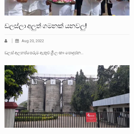
ඩලස්ලා අලුත් ගමනක් යනවලු!
Aug 20, 2022
ඩලස් අලහප්පෙරුම ඇතුළු ශ්‍රී ලංකා පොදුජන…