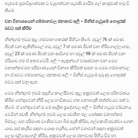
බැම්මේ පුරාවිද්‍යාත්මක ව වැදගත්වන පැරණි මායිම් ගල් කණුවක් හමු වී
තිබේ.
වන
විනාශයෙන්
ගම්මානවල
ජනතාව
අලි
–
මිනිස්
ගැටුමේ
ගොදුරක්
බවට
පත්
කිරීම
නින්දගම් ඉඩම තුළ ගම්මාන හතරක් පිහිටා තිබේ. පවුල් 76 ක් පමණ
ජීවත් වන ඇතිනිමලේ ගම, පවුල් 7 ක් පමණ ජීවත් වන හිරිගොල්ලාගම,
පවුල් 23 ක් පමණ ජීවත් වන ආඩිගම හා පවුල් 98 ක් පමණ ජීවත් වන
ඒරියාව ගම ඒ අතර වෙයි. අලි – ඇතුන්ගේ වාසස්ථාන වන මෙම
වනාන්තර මහ පරිමාණයෙන් විනාශ කිරීමත් සමඟ ම මෙම ගම්මානවල
හා ඒ අවට ගම්මානවල ජනතාව අලි – මිනිස් ගැටුමේ දරුණු ගොදුරක්
බවට පත් වනු ඇත.
මෙම නින්දගම් ඉඩම් පසුගිය කාලසීමාව තුළ අක්‍රමවත් ලෙස පරිහරණය
කිරීම හේතුවෙන් නිසි ලෙස භාවිතයට ගත නොහැකි තත්ත්වයට පත් ව
තිබේ. ඒ හේතුවෙන් ම මේ ආශ්‍රිත ප්‍රදේශවල අලි – මිනිස් ගැටුම වර්ධනය
වෙමින් පවතී. නින්දගම් ඉඩම් ලෙස පවතින ජල පෝෂක වනාන්තර
බිම්වල මහ පරිමාණ වාණිජ වගා බිම් ඇති කිරීම, ගල්කොරි පවත්වා ගෙන
යාම, පස් කැපීම සඳහා යොදා ගැනීම, හේන් වගාවන් සඳහා අක්‍රමවත්
ලෙස එළිපෙහෙළි කිරීම, අක්‍රමවත් ලෙස ජනාවාස පිහිටු වීම හා