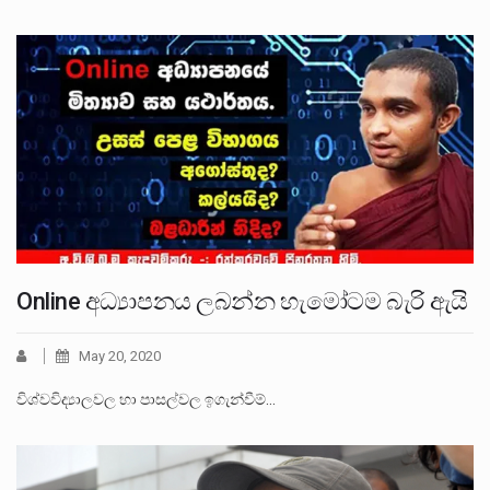
Online අධ්‍යාපනය ලබන්න හැමෝටම බැරි ඇයි
May 20, 2020
විශ්වවිද්‍යාලවල හා පාසල්වල ඉගැන්වීම්…