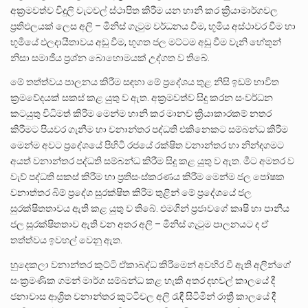
අක්‍රමවත්ව විදුලි වැටවල් ස්ථාපිත කිරීම යන හානි කර ක්‍රියාමාර්ගවල
ප්‍රතිඵලයක් ලෙස අලි – මිනිස් ගැටුම වර්ධනය වීම, භූමිය අස්ථාවර වීම හා
භූමියේ ඵලදායීතාවය අඩු වීම, භූගත ජල මට්ටම අඩු වීම වැනි හේතූන්
නිසා සමාජීය ප්‍රශ්න බොහොමයක් උද්ගත ව තිබේ.
මේ තත්ත්වය පාලනය කිරීම සඳහා මේ ප්‍රදේශය තුළ නිසි ඉඩම් භාවිත
ක්‍රමවේදයක් සකස් කළ යුතු ව ඇත. අක්‍රමවත්ව සිදු කරන සංවර්ධන
කටයුතු විධිමත් කිරීම මෙන්ම හානි කර මානව ක්‍රියාකාරකම් නතර
කිරීමට පියවර ගැනීම හා වනාන්තර පද්ධති එකිනෙකට සම්බන්ධ කිරීම
මෙන්ම අවට ප්‍රදේශයේ පිහිටි රජයේ රක්ෂිත වනාන්තර හා නින්දගමට
අයත් වනාන්තර පද්ධති සම්බන්ධ කිරීම සිදු කළ යුතු ව ඇත. මීට අමතර ව
වැව් පද්ධති සකස් කිරීම හා ප්‍රතිසංස්කරණය කිරීම මෙන්ම ජල පෝෂක
වනාත්තර බිම් ප්‍රදේශ සුරක්ෂිත කිරීම තුළින් මේ ප්‍රදේශයේ ජල
සුරක්ෂිතතාවය ඇති කළ යුතු ව තිබේ. එමගින් ප්‍රජාවගේ කෘෂි හා පානීය
ජල සුරක්ෂිතතාව ඇති වන අතර අලි – මිනිස් ගැටුම පාලනයට ද ඒ
තත්ත්වය ඉවහල් වෙනු ඇත.
හුදෙකලා වනාන්තර කුට්ටි ඒකාබද්ධ කිරීමෙන් අවහිර වී ඇති අලින්ගේ
සංක්‍රමණික ගමන් මාර්ග සම්බන්ධ කළ හැකි අතර දහවල් කාලයේ දී
ජනාවාස ආශ්‍රිත වනාන්තර කුට්ටිවල අලි රැඳී සිටිමින් රාත්‍රී කාලයේ දී