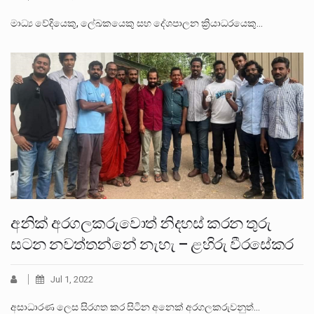
මාධ්‍ය වේදියෙකු, ලේඛකයෙකු සහ දේශපාලන ක්‍රියාධරයෙකු…
අනික් අරගලකරුවොත් නිදහස් කරන තුරු
සටන නවත්තන්නේ නැහැ – ළහිරු වීරසේකර
Jul 1, 2022
අසාධාරණ ලෙස සිරගත කර සිටින අනෙක් අරගලකරුවනුත්…