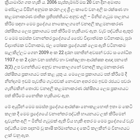
ක්‍රියාමාර්ග ගත හැකි ය. 2006 සැප්තැම්බර් මස 20 වන දින අමාත්‍ය
මණ්ඩලය විසින් අනුමත කරන ලද ශ්‍රී ලංකාවේ වන අලි සංරක්ෂණ හා
කළමනාකරණ ජාතික ප්‍රතිපත්තියට අනුව අලි – මිනිස් ගැටුම පාලනය
කිරීම සඳහා මෙම ප්‍රදේශය නාකොලගනේ වනඅලි කළමනාකරණ
රක්ෂිතය ලෙස ප්‍රකාශයට පත් කිරීමේ හැකියාව ඇත. වැව් පද්ධතිය ඇතුළු
ව මෙම සමස්ත වනාන්තර ප්‍රදේශයේ ජෛව විද්‍යාත්මක වටිනාකම, පුරා
විද්‍යාත්මක වටිනාකම, ජල පෝෂක ප්‍රදේශයක් ලෙස ඇති වටිනාකම
සැලකිල්ලට ගෙන 2009 අංක 22 දරන පනතින් අවසන් වරට සංශෝධිත
1937 අංක 2 දරන වන සත්ත්ව හා වෘක්ෂලතා ආරක්ෂක ආඥා පනතේ
2(2) උප වගන්තියට අනුව නාකොලගනේ වනඅලි කළමනාකරණ
රක්ෂිතය ප්‍රකාශයට පත් කළ යුතු ය. මෙලෙස ප්‍රකාශයට පත් කිරීමේ දී
නින්දගම් ඉඩම් පැවතීම ගැටළුවක් නොවන අතර එම ඉඩම් රජයට පවරා
ගැනීමකින් තොරව වනඅලි කළමනාකරණ රක්ෂිතය ලෙස ප්‍රකාශයට
පත් කිරීමේ නෛතික හැකියාව ඇත.
මේ අයුරින් මෙම සමස්ත ප්‍රදේශය ආරක්ෂා නොකළහොත් ඉතා ම කෙටි
කලක දී මෙම ප්‍රදේශයේ වනාන්තර පද්ධති හායනයට ලක් කිරීමෙන්
දැවැන්ත අලි – මිනිස් ගැටුමක් ඇති විය හැකි අතර ම මෙම ප්‍රදේශයේ වැව්
පද්ධතිය මත පදනම් වූ කෘෂි කර්මාන්තය ද කෙටි කලකින් ම විනාශයට
ලක් වනු ඇත.