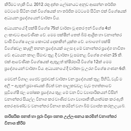
කිරීමට හැකි විය. 2012 රතු දත්ත ලේඛනයට අනුව ආසන්න තර්ජිත
මට්ටමේ සිටින එක් විශේෂයක් හා තර්ජිත මට්ටමේ සිටින එක් විශේෂයක්
අධ්‍යයන ප්‍රදේශයෙන් වාර්තා විය.
අධ්‍යයනයේ දී පක්ෂි විශේෂ 75ක් වාර්තා වූ අතර ඉන් විශේෂ 4ක්
ලංකාවට ආවේණික වේ. මෙම පක්ෂීන් තෙත් බිම් ආශ්‍රිත හා වනාන්තර
වාසී විශේෂ ලෙස කොටස් දෙකකින් යුක්ත වේ. බොහෝ පක්ෂි
විශේෂවල කැදලි තනන ප්‍රදේශයක් ලෙස ද මේ වනාන්තර ප්‍රදේශ භාවිතා
වේ. අධ්‍යයන කාල සීමාව තුළ දී වාර්තා වූ සමනළ විශේෂ ගණන 25 කි.
එක් ආවේණික විශේෂයක් ඇතුළත් ක්ෂීරපායී විශේෂ 12ක් මෙම
ප්‍රදේශයෙන් වාර්තා විය. අධ්‍යයනයේ දී වාර්තා වූ උරග විශේෂ ගණන 6කි.
මෙවන් විශාල ජෛව ප්‍රජාවක් වාර්තා වන ප්‍රදේශයක් තුළ පිහිටි, වැඩි ම
අලි – ඇතුන් ප්‍රමාණයක් ජීවත් වන පාලුකඩවල වැව ඉහත්තාවේ
සුවිශේෂී ජල පෝෂක ප්‍රදේශය තුළ මේ වන විට ව්‍යාපාරිකයන් විසින්
වනාන්තර සියල්ල විනාශ කර වාණිජ වගා ව්‍යාපෘති කියාත්මක කර ඇති
අතර අඛණ්ඩ ව වනාන්තර විනාශ කරමින් වගා බිම් ව්‍යාප්ත කරනු ලැබේ.
පාරිසරික
පනත්
හා
පුරා
විද්
පනත
උල්ලංඝනය
කරමින්
වනාන්තර
විනාශ
කිරීම