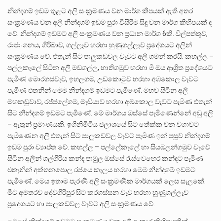
නින්දගම් ඉඩම තුළට අලි සංක්‍රමණය වන මාර්ග කීපයක් ඇති අතර
සංක්‍රමණය වන අලි නින්දගම් ඉඩම පුරා විසිරීම සිදු වන මාර්ග කිහිපයක් ද
වේ. නින්දගම් ඉඩමට අලි සංක්‍රමණය වන ප්‍රධාන මාර්ග 6කි. විල්පත්තුව,
රාජාංගනය, ගිරිබාව, ගල්ලෑව හරහා හුණුගල්ලෑව ප්‍රදේශයට අලින්
සංක්‍රමණය වේ. එතැන් සිට පාලුකඩවල වැවට අලි ගමන් කරයි. කහල්ල –
පල්ලකැලේ සිටින අලි මඩගල්ල, හාතිගමුව හරහා මී ඔය ආශ්‍රිත ප්‍රදේශයට
පැමිණ මොරගස්වැව, ඉහලගම, උඩකොටුව හරහා අඹකොල වැවට
පැමිණ එතනින් මෙම නින්දගම් ඉඩමට පැමිණේ. මහව සිටින අලි
මහකඩුවාව, රජ්ජලේගම, මැඬියාව හරහා අඹකොල වැවට පැමිණ එතැන්
සිට නින්දගම් ඉඩමට පැමිණේ. මේ මාර්ගය ඔස්සේ පැමිණෙන්නේ අඩු අලි
– ඇතුන් ප්‍රමාණයකි. ඉගිනිමිටිය ජලාශයේ සිට තේක්ක වන වගාවට
පැමිණෙන අලි එතැන් සිට පාලුකඩවල වැවට පැමිණ ඉන් පසූව නින්දගම්
ඉඩම පුරා ව්‍යාප්ත වේ. කහල්ල – පල්ලේකැලේ හා සියඹලන්ගමුව වැවේ
සිටින අලින් ගල්ගිරිය කන්ද පාමුල ඔස්සේ රැස්වෙහෙර කන්දට පැමිණ
එතැනින් අත්තනපොල රජයේ කැලය හරහා මෙම නින්දගම් ඉඩමට
පැමිණේ. මෙය ඉතාම පැරණි අලි සංක්‍රමණික මාර්ගයක් ලෙස සැලකේ.
මීට අමතරව දේවගිරිපුර සිට කරගස්සන වැව හරහා හුණුගල්ලෑව
ප්‍රදේශයට හා පාලුකඩවල වැවට අලි සංක්‍රමණය වේ.