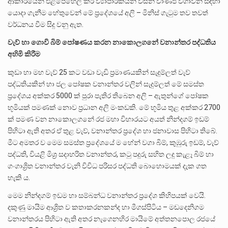
ආකාරයෙන් එළිපෙහෙලි කර ව්‍යාපාරිකයන් විසින් වාණිජ වගාවන් සඳහා
යොදා ගැනීම හේතුවෙන් මේ ප්‍රදේශයේ අලි – මිනිස් ගැටුම තව තවත්
වර්ධනය වීම සිදු වනු ඇත.
වැව්
හා
ගොවි
බිම්
පෝෂණය
කරන
නාකොලගනේ
වනාන්තර
පද්ධතිය
අහිමි
කිරීම
කුඩා හා මහ වැව් 25 කට වඩා වැඩි ප්‍රමාණයකින් සැදුම්ලත් වැව්
පද්ධතියකින් හා ජල පෝෂක වනාන්තර වලින් සැදුම්ලත් මේ සමස්ත
ප්‍රදේශය අක්කර 5000 ක් පුරා පැතිර තිබෙන අලි – ඇතුන්ගේ පෝෂක
භූමියක් පමණක් නොව ප්‍රධාන අලි මංකඩකි. මේ භූමිය තුළ අක්කර 2700
ක් පමණ වන නාකොලගනේ රජ මහා විහාරයට අයත් නින්දගම් ඉඩම්
පිහිටා ඇති අතර ඒ තුළ වැව්, වනාන්තර ප්‍රදේශ හා ජනාවාස පිහිටා තිබේ.
මීට අමතර ව මෙම සමස්ත ප්‍රදේශයේ ම හේන් වගා බිම්, කුඹුරු ඉඩම්, වැව්
පද්ධති, වියළි මිශ්‍ර සදාහරිත වනාන්තර, කටු පදුරු සහිත ලදු කැළෑ බිම් හා
ගංගාශ්‍රිත වනාන්තර වැනි විවිධ පරිසර පද්ධති බොහොමයක් දැක ගත
හැකි ය.
මෙම නින්දගම් ඉඩම හා සම්බන්ධ වනාන්තර ප්‍රදේශ කිහිපයක් වෙයි.
දකුණු මායිම ආශ්‍රිත ව කතාකරනකන්ද හා මීගස්පිටිය – මඩදෙනිගම
වනාන්තරය පිහිටා ඇති අතර නැගෙනහිර මායිමේ අත්තනපොල රජයේ