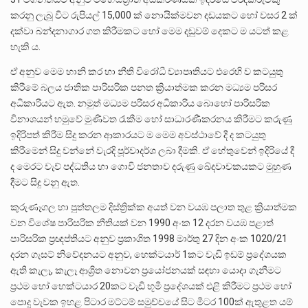
කරනු ලැබූ විට රුපියල් 15,000 ක් නොයික්මවන දඩයකට හෝ වසර 2 ක්
දක්වා බන්දනාගාර ගත කිරීමකට හෝ මෙම දඩුවම් දෙකට ම යටත් කළ
හැකි ය.
ඒ අනුව මෙම හානි කර හා නීති විරෝධී ව්‍යාපෘතියට එරෙහි ව කටයුතු
කිරීමේ බලය ජාතික පාරිසරික පනත ක්‍රියාත්මක කරන මධ්‍යම පරිසර
අධිකාරියට ඇත. නමුත් මධ්‍යම පරිසර අධිකාරිය බොහෝ පාරිසරික
විනාශයන් හමුවේ මුණිවත රැකීම හෝ සාධාරණීකරනය කිරීමට කරුණු
ඉදිරිපත් කිරීම සිදු කරන ආකාරයට ම මෙම අවස්ථාවේ දී ද කටයුතු
කිරීමෙන් සිදු වන්නේ වැරදි පූර්වාදර්ශ ලබා දීමකි. ඒ හේතුවෙන් ඉදිරියේ දී
ද මෙරට වැව් පද්ධතිය හා ගොවි ජනතාව දරුණු ඛේදවාචකයකට මුහුණ
දීමට සිදු වනු ඇත.
කුරුණෑගල හා පුත්තලම දිස්ත්‍රික්ක අයත් වන වයඹ පලාත තුළ ක්‍රියාත්මක
වන විශේෂ පාරිසරික නීතියක් වන 1990 අංක 12 දරන වයඹ පළාත්
පාරිසරික ප්‍රඥප්තියට අනුව ප්‍රකාශිත 1998 මාර්තු 27 දින අංක 1020/21
දරන ගැසට් නිවේදනයට අනුව, හෙක්ටයාර් 1කට වැඩි ඉඩම් ප්‍රදේශයක
ඇති කැලෑ, කැලෑ ආශ්‍රිත නොවන ප්‍රයෝජනයක් සඳහා යොදා ගැනීමට
ප්‍රථම හෝ හෙක්ටයාර 20කට වැඩි භූමි ප්‍රදේශයක් එළි කිරීමට ප්‍රථම හෝ
පොදු වැවක ඉහළ පිටාර මට්ටම් සමුච්චයේ සිට මීටර 100ක් ඇතුළත යම්