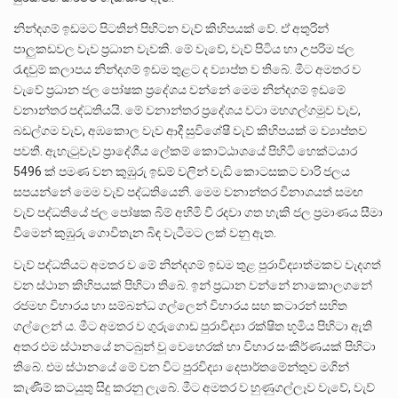
නින්දගම් ඉඩමට පිටතින් පිහිටන වැව් කිහිපයක් වේ. ඒ අතුරින්
පාලුකඩවල වැව ප්‍රධාන වැවකි. මේ වැවේ, වැව් පිටිය හා උපරිම ජල
රැඳවුම් කලාපය නින්දගම් ඉඩම තුළට ද ව්‍යාප්ත ව තිබේ. මීට අමතර ව
වැවේ ප්‍රධාන ජල පෝෂක ප්‍රදේශය වන්නේ මෙම නින්දගම් ඉඩමේ
වනාන්තර පද්ධතියයි. මේ වනාන්තර ප්‍රදේශය වටා මහගල්ගමුව වැව,
බඩල්ගම වැව, අඹකොල වැව ආදී සුවිශේෂී වැව් කිහිපයක් ම ව්‍යාප්තව
පවතී. ඇහැටුවැව ප්‍රාදේශීය ලේකම් කොට්ඨාශයේ පිහිටි හෙක්ටයාර
5496 ක් පමණ වන කුඹුරු ඉඩම් වලින් වැඩි කොටසකට වාරි ජලය
සපයන්නේ මෙම වැව් පද්ධතියෙනි. මෙම වනාන්තර විනාශයත් සමඟ
වැව් පද්ධතියේ ජල පෝෂක බිම් අහිමි වී රදවා ගත හැකි ජල ප්‍රමාණය සීමා
වීමෙන් කුඹුරු ගොවිතැන බිඳ වැටීමට ලක් වනු ඇත.
වැව් පද්ධතියට අමතර ව මේ නින්දගම් ඉඩම තුළ පුරාවිද්‍යාත්මකව වැදගත්
වන ස්ථාන කිහිපයක් පිහිටා තිබේ. ඉන් ප්‍රධාන වන්නේ නාකොලගනේ
රජමහ විහාරය හා සම්බන්ධ ගල්ලෙන් විහාරය සහ කටාරන් සහිත
ගල්ලෙන් ය. මීට අමතර ව ගුරුගොඩ පුරාවිද්‍යා රක්ෂිත භූමිය පිහිටා ඇති
අතර එම ස්ථානයේ නටබුන් වූ වෙහෙරක් හා විහාර සංකීර්ණයක් පිහිටා
තිබේ. එම ස්ථානයේ මේ වන විට පුරවිද්‍යා දෙපාර්තමේන්තුව මගින්
කැණීම් කටයුතු සිදු කරනු ලැබේ. මීට අමතර ව හුණුගල්ලෑව වැවේ, වැව්