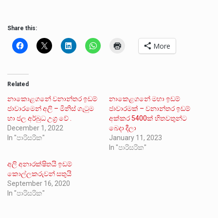
Share this:
More
Related
නාකොළගනේ වනාන්තර ඉඩම්
නාකෙළගනේ මහා ඉඩම්
ජාවාරමෙන් අලි – මිනිස් ගැටුම
ජාවාරමක් – වනාන්තර ඉඩම්
හා ජල අර්බුධ උග්‍ර වේ .
අක්කර 5400ක් හිතවතුන්ට
December 1, 2022
බෙදා දීලා
In "පාරිසරික"
January 11, 2023
In "පාරිසරික"
අලි අනාරක්ෂිතයි ඉඩම්
කොල්ලකරුවන් සතුයි
September 16, 2020
In "පාරිසරික"