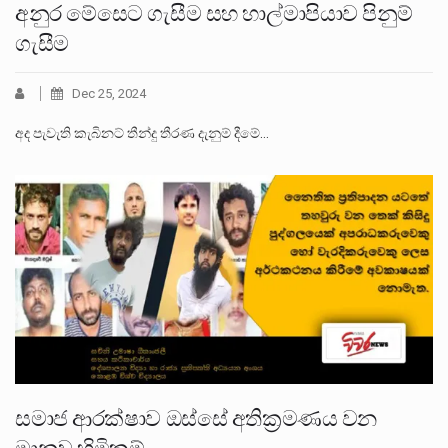
අනුර මේසෙට ගැසීම සහ හාල්මාපියාව පිනුම්
ගැසීම
Dec 25, 2024
අද පැවැති කැබිනට් තීන්දු තීරණ දැනුම් දීමේ…
සමාජ ආරක්ෂාව ඔස්සේ අතික‍්‍රමණය වන