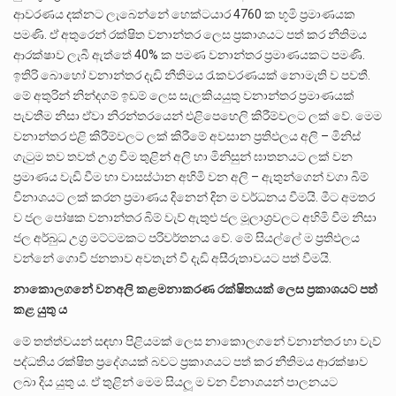
ආවරණය දක්නට ලැබෙන්නේ හෙක්ටයාර 4760 ක භූමි ප්‍රමාණයක
පමණි. ඒ අතුරෙන් රක්ෂිත වනාන්තර ලෙස ප්‍රකාශයට පත් කර නීතිමය
ආරක්ෂාව ලැබී ඇත්තේ 40% ක පමණ වනාන්තර ප්‍රමාණයකට පමණි.
ඉතිරි බොහෝ වනාන්තර දැඩි නීතිමය රැකවරණයක් නොමැති ව පවතී.
මේ අතුරින් නින්දගම් ඉඩම් ලෙස සැලකියයුතු වනාන්තර ප්‍රමාණයක්
පැවතීම නිසා ඒවා නිරන්තරයෙන් එළිපෙහෙලි කිරීම්වලට ලක් වේ. මෙම
වනාන්තර එළි කිරීම්වලට ලක් කිරීමේ අවසාන ප්‍රතිඵලය අලි – මිනිස්
ගැටුම තව තවත් උග්‍ර වීම තුළින් අලි හා මිනිසුන් ඝාතනයට ලක් වන
ප්‍රමාණය වැඩි වීම හා වාසස්ථාන අහිමි වන අලි – ඇතුන්ගෙන් වගා බිම්
විනාශයට ලක් කරන ප්‍රමාණය දිනෙන් දින ම වර්ධනය වීමයි. මීට අමතර
ව ජල පෝෂක වනාන්තර බිම් වැව් ඇතුළු ජල මූලාශ්‍රවලට අහිමි වීම නිසා
ජල අර්බුධ උග්‍ර මට්ටමකට පරිවර්තනය වේ. මේ සියල්ලේ ම ප්‍රතිඵලය
වන්නේ ගොවි ජනතාව අවතැන් වී දැඩි අසීරුතාවයට පත් වීමයි.
නාකොලගනේ
වනඅලි
කළමනාකරණ
රක්ෂිතයක්
ලෙස
ප්
රකාශයට
පත්
කළ
යුතු
ය
මේ තත්ත්වයන් සඳහා පිළියමක් ලෙස නාකොලගනේ වනාන්තර හා වැව්
පද්ධතිය රක්ෂිත ප්‍රදේශයක් බවට ප්‍රකාශයට පත් කර නීතිමය ආරක්ෂාව
ලබා දිය යුතු ය. ඒ තුළින් මෙම සියලූ ම වන විනාශයන් පාලනයට