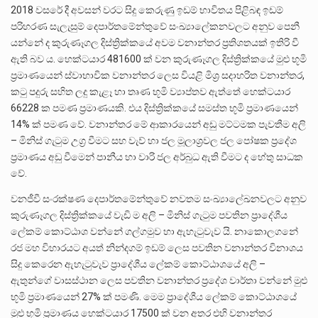
2018 වසරේ දී අවසන් වරට සිදු කෙරුණු ඉඩම් භාවිතය පිළිබඳ ඉඩම්
පරිහරණ සැලැසුම් දෙපාර්තමේන්තුවේ සංඛ්‍යාලේකනවලට අනුව පෙනී
යන්නේ ද කුරුණෑගල දිස්ත්‍රික්කයේ අවම වනාන්තර ප්‍රතිශතයක් ඉතිරි වී
ඇති බව ය. හෙක්ටයාර 481600 ක් වන කුරුණෑගල දිස්ත්‍රික්කයේ මුළු භූමි
ප්‍රමාණයෙන් ස්වාභාවික වනාන්තර ලෙස වියළි මිශ්‍ර සදාහරිත වනාන්තර,
කටු පදුරු සහිත ලදු කැළෑ හා තෘණ භූමි ව්‍යාප්තව ඇත්තේ හෙක්ටයාර
66228 ක පමණ ප්‍රමාණයකි. එය දිස්ත්‍රික්කයේ සමස්ත භූමි ප්‍රමාණයෙන්
14% ක් පමණ වේ. වනාන්තර මේ ආකාරයෙන් අඩු මට්ටමක පැවතීම අලි
– මිනිස් ගැටුම උග්‍ර වීමට සහ වැව් හා ජල මූලාශ්‍රවල ජල පෝෂක ප්‍රදේශ
ප්‍රමාණය අඩු වීමෙන් පානීය හා වාරි ජල අර්බුධ ඇති වීමට ද හේතු සාධක
වේ.
වනජීවී සංරක්ෂණ දෙපාර්තමේන්තුවේ නවතම සංඛ්‍යාලේඛනවලට අනුව
කුරුණෑගල දිස්ත්‍රික්කයේ වැඩි ම අලි – මිනිස් ගැටුම පවතින ප්‍රාදේශීය
ලේකම් කොට්ඨාශ වන්නේ ගල්ගමුව හා ඇහැටුවැව යි. නාකොලගනේ
රජ මහ විහාරයට අයත් නින්දගම් ඉඩම් ලෙස පවතින වනාන්තර විනාශය
සිදු කෙරෙන ඇහැටුවැව ප්‍රාදේශීය ලේකම් කොට්ඨාශයේ අලි –
ඇතුන්ගේ වාසස්ථාන ලෙස පවතින වනාන්තර ප්‍රදේශ වාර්තා වන්නේ මුළු
භූමි ප්‍රමාණයෙන් 27% ක් පමණි. මෙම ප්‍රාදේශීය ලේකම් කොට්ඨාශයේ
මුළු භූමි ප්‍රමාණය හෙක්ටයාර 17500 ක් වන අතර එහි වනාන්තර