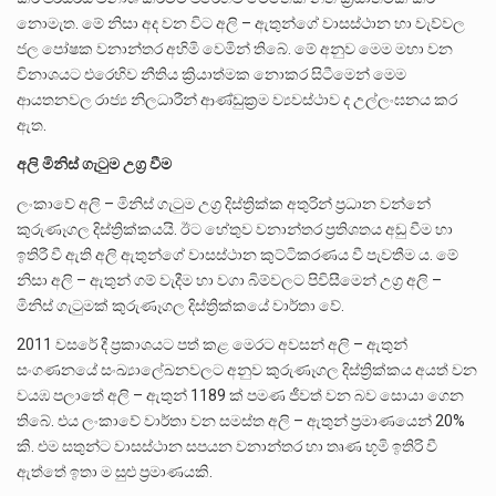
නොමැත. මේ නිසා අද වන විට අලි – ඇතුන්ගේ වාසස්ථාන හා වැව්වල
ජල පෝෂක වනාන්තර අහිමි වෙමින් තිබේ. මේ අනුව මෙම මහා වන
විනාශයට එරෙහිව නීතිය ක්‍රියාත්මක නොකර සිටීමෙන් මෙම
ආයතනවල රාජ්‍ය නිලධාරීන් ආණ්ඩුක්‍රම ව්‍යවස්ථාව ද උල්ලංඝනය කර
ඇත.
අලි
මිනිස්
ගැටුම
උග්
වීම
ලංකාවේ අලි – මිනිස් ගැටුම උග්‍ර දිස්ත්‍රික්ක අතුරින් ප්‍රධාන වන්නේ
කුරුණෑගල දිස්ත්‍රික්කයයි. ඊට හේතුව වනාන්තර ප්‍රතිශතය අඩු වීම හා
ඉතිරී වී ඇති අලි ඇතුන්ගේ වාසස්ථාන කුට්ටිකරණය වී පැවතීම ය. මේ
නිසා අලි – ඇතුන් ගම් වැදීම හා වගා බිම්වලට පිවිසීමෙන් උග්‍ර අලි –
මිනිස් ගැටුමක් කුරුණෑගල දිස්ත්‍රික්කයේ වාර්තා වේ.
2011 වසරේ දී ප්‍රකාශයට පත් කළ මෙරට අවසන් අලි – ඇතුන්
සංගණනයේ සංඛ්‍යාලේඛනවලට අනුව කුරුණෑගල දිස්ත්‍රික්කය අයත් වන
වයඹ පලාතේ අලි – ඇතුන් 1189 ක් පමණ ජීවත් වන බව සොයා ගෙන
තිබේ. එය ලංකාවේ වාර්තා වන සමස්ත අලි – ඇතුන් ප්‍රමාණයෙන් 20%
කි. එම සතුන්ට වාසස්ථාන සපයන වනාන්තර හා තෘණ භූමි ඉතිරි වී
ඇත්තේ ඉතා ම සුළු ප්‍රමාණයකි.