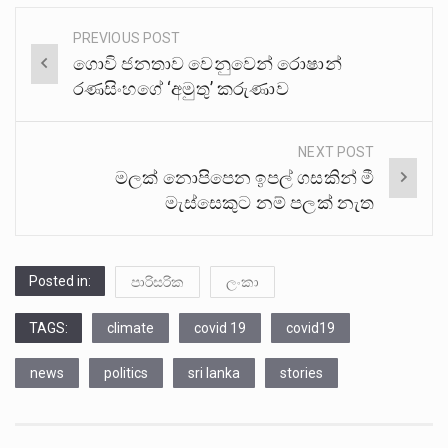
PREVIOUS POST
Post
ගොවි ජනතාව වෙනුවෙන් රොෂාන්
navigation
රණසිංහගේ ‘අමුතු’ කරුණාව
NEXT POST
මලක් නොපිපෙන ඉපල් ගසකින් මී
මැස්සෙකුට නම් පලක් නැත
Posted in:
පාරිසරික
ලංකා
TAGS:
climate
covid 19
covid19
news
politics
sri lanka
stories