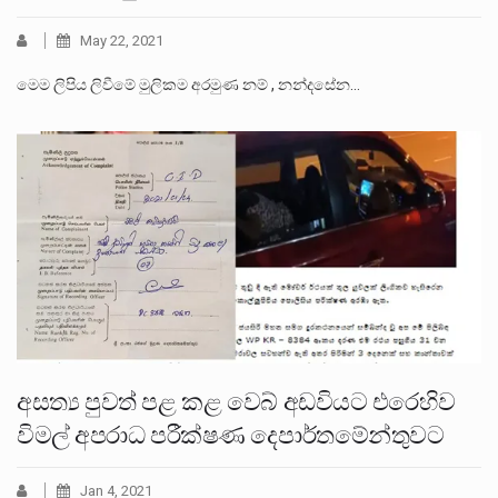
May 22, 2021
මෙම ලිපිය ලිවීමේ මුලිකම අරමුණ නම් , නන්දසේන…
අසත්‍ය පුවත් පළ කළ වෙබ් අඩවියට එරෙහිව
විමල් අපරාධ පරීක්ෂණ දෙපාර්තමේන්තුවට
Jan 4, 2021