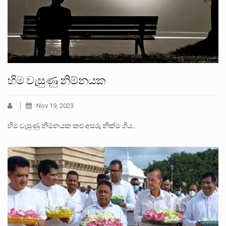
හිම වැසුණු නිම්නයක
Nov 19, 2023
හිම වැසුණු නිම්නයක කළු අසරු නික්ම ගිය…