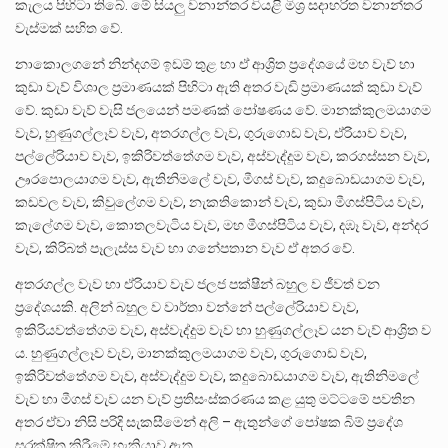
කැලය පිහිටා තිබේ. මේ සියලු වනාන්තර වියළි මිශ්‍ර සදාහරිත වනාන්තර
වැස්මක් සහිත වේ.
නාකොලගනේ නින්දගම් ඉඩම් තුළ හා ඒ ආශ්‍රිත ප්‍රදේශයේ මහ වැව් හා
කුඩා වැව් විශාල ප්‍රමාණයක් පිහිටා ඇති අතර වැඩි ප්‍රමාණයක් කුඩා වැව්
වේ. කුඩා වැව් වැසි ජලයෙන් පමණක් පෝෂණය වේ. මානක්කුලමයාගම
වැව, හුණුගල්ලෑව වැව, අතරගල්ල වැව, ගුරුගොඩ වැව, ඒරියාව වැව,
පල්ලේරියාව වැව, ඉකිරිවත්තේගම වැව, අස්වැද්දුම වැව, කරගස්සන වැව,
ඌරපොලයාගම වැව, ඇතිනිමලේ වැව, මීගස් වැව, කදුබොඩයාගම වැව,
කඩවල වැව, කිවුලේගම වැව, නැකතිකොන් වැව, කුඩා මීගස්පිටිය වැව,
කැලේගම වැව, කොතලවැටිය වැව, මහ මීගස්පිටිය වැව, දඹෑ වැව, අන්දර
වැව, කිරිබත් පෑලැස්ස වැව හා ගනේපතාන වැව ඒ අතර වේ.
අතරගල්ල වැව හා ඒරියාව වැව ජලජ පක්ෂීන් බහුල ව ජීවත් වන
ප්‍රදේශයකි. අලින් බහුල ව වාර්තා වන්නේ පල්ලේරියාව වැව,
ඉකිරියවත්තේගම වැව, අස්වැද්දුම වැව හා හුණුගල්ලෑව යන වැව් ආශ්‍රිත ව
ය. හුණුගල්ලෑව වැව, මානක්කුලමයාගම වැව, ගුරුගොඩ වැව,
ඉකිරිවත්තේගම වැව, අස්වැද්දුම වැව, කදුබොඩයාගම වැව, ඇතිනිමලේ
වැව හා මීගස් වැව යන වැව් ප්‍රතිසංස්කරණය කළ යුතු මට්ටමේ පවතින
අතර ඒවා නිසි පරිදි සැකසීමෙන් අලි – ඇතුන්ගේ පෝෂක බිම් ප්‍රදේශ
සුරක්ෂිත කිරීමේ හැකියාව ඇත.