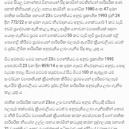
මෙම සියලු වනාන්තර විනාශයන් සිදු කරමින් පවතින්නේ පාරිසරික අණ
පනත් කිහිපයක් උල්ලංඝනය කරමිනි. සංශෝධිත 1980 අංක 47 දරන
ජාතික පාරිසරික පනතේ 23බ වගන්තියට අනුව ප්‍රකාශිත 1993 ජුනි 24
දින 772/22 අංක දරන ගැසට් නිවේදනයට අනුව, හෙක්ටයාර් 1 කට වැඩි
ඉඩම් ප්‍රදේශයක ඇති කැලෑ, කැලෑ ආශ්‍රිත නොවන ව්‍යාපෘතියක් සඳහා
යොදා ගැනීමට ප්‍රථම හෝ හෙක්ටයාර 50 කට වැඩි භූමි ප්‍රදේශයක් එළි
පෙහෙළි කිරීමට ප්‍රථමයෙන් පාරිසරික බලපෑම් ඇගයීම් ක්‍රියාවලියට යටත්
ව පූර්ව ලිඛිත පාරිසරික අනුමැතිය ලබා ගැනීම සිදු කළ යුතු ය.
මීට අමතරව මෙම පනතේ 23බ වගන්තියට ම අනුව ප්‍රකාශිත 1995
පෙබරවාරි 23 වන දින 859/14 අංක දරන ගැසට් නිවේදනයට අනුව, පොදු
වැවක ඉහළ පිටාර මට්ටම් සමුච්චයේ සිට මීටර 100 ක් ඇතුළත යම්
සංවර්ධන ව්‍යාපෘතියක් ක්‍රියාත්මක කිරීමට ප්‍රථමයෙන් ද පරිසර බලපෑම්
ඇගයීම් ක්‍රියාවලියට යටත්ව පූර්ව ලිඛිත පාරිසරික අනුමැතිය ලබා ගැනීම
කළ යුතු ය.
ජාතික පාරිසරික පනතේ 23අඅ උප වගන්තියට අනුව නිවැරදි පරිසර
බලපෑම් තක්සේරු ක්‍රියාවලියට යටත් ව අනුමැතිය ලබා ගැනීමකින් තොර
ව නීති විරෝධීව ව්‍යාපෘතියක් ක්‍රියාත්මක කරන අවස්ථාවක දී හෝ ජාතික
පාරිසරික නියෝග උල්ලංඝනය කරමින් කටයුතු කරන පුද්ගලයකු පනතේ
31 වගන්තියට අනුව මහේස්ත්‍රාත් අධිකරණයක් ඉදිරියේ වරදකරුවකු