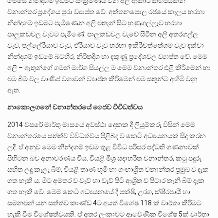
මෙසේ නින්දගම් ඉඩමට සංක්‍රමණය වන අලි ආකාර කිහිපයකින්
වනාන්තර ප්‍රදේශය පුරා ව්‍යාප්ත වේ. අත්තනපොල රජයේ කැලය හරහා
නින්දගම් ඉඩමට පැමිණෙන අලි එතැන් සිට හුණුගල්ලෑව හරහා
පාලුකඩවල වැවට පැමිණේ. පාලුකඩවල වැවේ සිටින අලි අතරගල්ල
වැව, පල්ලේරියාව වැව, ඒරියාව වැව හරහා ඉකිරිවත්තේගම වැව දක්වා
නින්දගම් ඉඩමේ බටහිර, නිරිතදිග හා දකුණු ප්‍රදේශවල ව්‍යාප්ත වේ. මෙම
අලි – ඇතුන්ගේ ගමන් මාර්ග සියල්ල ම මෙම වනාන්තර එළි කිරීමෙන් හා
එම බිම් වල වාණිජ වගාවන් ව්‍යාප්ත කිරීමෙන් එම සතුන්ට අහිමි වනු
ඇත.
නාකොලගනේ
වනාන්තරයේ
ජෛව
විවිධත්වය
2014 වසරේ මාර්තු මාසයේ අවස්ථා දෙකක දී ලියුම්කරු විසින් මෙම
වනාන්තරයේ සත්ත්ව විවිධත්වය පිළිබඳ ව කෙටි අධ්‍යයනයක් සිදු කරන
ලදී. ඒ අනුව මෙම නින්දගම් ඉඩම තුළ විවිධ පරිසර පද්ධති ගණනාවක්
පිහිටන බව අනාවරණය විය. වියළි මිශ්‍ර සදාහරිත වනාන්තර, කටු පදුරු
සහිත ලදු කැලෑ බිම්, වියළි තෘණ භූමි හා ගංඟාශ්‍රිත වනාන්තර ප්‍රමුඛ ව දැක
ගත හැකි ය. මීට අමතර ව වැව් හා වැව් පිටි ආශ්‍රිත ව පිටාර තැනි බිම් දැක
ගත හැකි වේ. මෙම කෙටි අධ්‍යයනයේ දී පක්ෂි, උරග, ක්ෂීරපායී හා
සමනළුන් යන සත්ත්ව කාණ්ඩ 4ට අයත් විශේෂ 118 ක් වාර්තා කිරීමට
හැකි වීම විශේෂත්වයකි. ඒ අතර ලංකාවට ආවේණික විශේෂ 5ක් වාර්තා