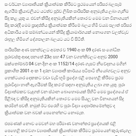
සංවර්ධන ව්‍යාපෘතියක් ක්‍රියාත්මක කිරීමට ප්‍රථමයෙන් පරිසර බලපෑම්
ඇගයීම් ක්‍රියාවලියට යටත්ව පූර්ව ලිඛිත පාරිසරික අනුමැතිය ලබා ගැනීම
සිදු කළ යුතු ය. එවන් කිසිදු අනුමැතියකින් තොර ව මෙම වන විනාශයන්
සිදු කරද්දී මෙම ප්‍රඥප්තිය ක්‍රියාත්මක කිරීමේ බලය හිමි වයඹ පලාත් පරිසර
අධිකාරිය මේ සම්බන්ධයෙන් කිසිදු ක්‍රියාමාර්ගයක් නොගෙන වලත්වැව
රාහුල හිමිගේ දේශපාලන බලයට යට වී සිටිති.
පාරිසරික අණ පනත්වලට අමතර ව 1940 අංක 09 දරණ සංශෝධිත
පුරාවස්තු ආඥා පනතේ 23අ සහ 47 වන වගන්තිවලට අනුව 2000
ඔක්තෝම්බර් 04 වන දින අංක 1152/14 දරණ ගැසට් නිවේදනය මගින්
ප්‍රකාශිත 2001 අංක 1 දරන ව්‍යාපෘති කාර්යය පටිපාටි නියෝගවලට අනුව
හෙක්ටයාර දෙකකට වඩා වැඩි භූමි ප්‍රදේශ එළි පෙහෙළි කිරීමට ප්‍රථම
පුරාවිද්‍යා හානි ඇගයීමක් සිදු කර ඒ සඳහා අනුමැතිය ලබා ගත යුතු. පුරා
විද්‍යාත්මකව වැදගත් වන ස්ථාන බොහොමයක් පිහිටි මෙම ප්‍රදේශයේ ඒ
පිළිබඳ ව කිසිදු අනුමැතියකින් තොර ව මෙම සියලු වන විනාශයන් සිදු
කරමින් පවතී. නමුත් ඊට එරෙහි ව පුරා විද්‍යා දෙපාර්තමේන්තුව ද
ක්‍රියාත්මක වන බවක් පෙනෙන්නට නොමැත.
එපමණක් නොව මෙවන් මහ පරිමාණ වනාන්තර ප්‍රදේශයක් එළි
පෙහෙළි කර වගා ව්‍යාපෘතියක් ක්‍රියාත්මක කිරීමට ප්‍රථමයෙන් කුරුණෑගල