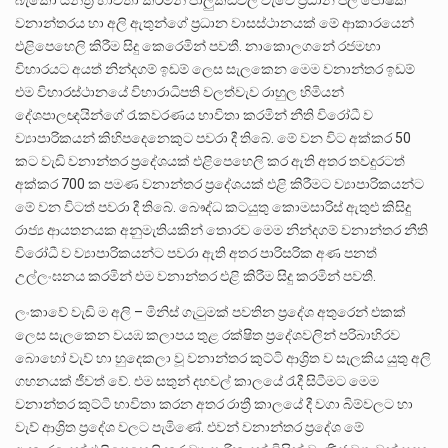
බැකෝ යන්ත්‍ර භාවිතා කරමින් පාලුකඩවල වැවේ ප්‍රධාන ජල පෝෂක
වනාන්තරය හා අලි ඇතුන්ගේ ප්‍රධාන වාසස්ථානයක් මේ ආකාරයෙන්
එළිපෙහෙලි කිරීම සිදු කෙරෙමින් පවතී. නාකොලගනේ රජමහා
විහාරයට අයත් නින්දගම් ඉඩම් ලෙස සැලකෙන මෙම වනාන්තර ඉඩම්
එම විහාරස්ථානයේ විහාරාධිපති වලත්වැව රාහුල හිමියන්
දේශපාලඥයින්ගේ රැකවරණය භාවිතා කරමින් නීති විරෝධී ව
ව්‍යාපාරිකයන් කිහිපදෙනෙකුට පවරා දී තිබේ. මේ වන විට අක්කර 50
කට වැඩි වනාන්තර ප්‍රදේශයක් එළිපෙහෙලි කර ඇති අතර තවදුරටත්
අක්කර 700 ක පමණ වනාන්තර ප්‍රදේශයක් එළි කිරීමට ව්‍යාපාරිකයන්ට
මේ වන විටත් පවරා දී තිබේ. බෞද්ධ කටයුතු කොමසාරිස් ඇතුළු කිසිදු
රාජ්‍ය ආයතනයක අනුමැතියකින් තොරව මෙම නින්දගම් වනාන්තර නීති
විරෝධී ව ව්‍යාපාරිකයන්ට පවරා ඇති අතර පාරිසරික අණ පනත්
උල්ලංඝනය කරමින් එම වනාන්තර එළි කිරීම සිදු කරමින් පවතී.
ලංකාවේ වැඩි ම අලි – මිනිස් ගැටුමක් පවතින ප්‍රදේශ අතුරෙන් එකක්
ලෙස සැලකෙන වයඹ කලාපය තුළ රක්ෂිත ප්‍රදේශවලින් පරිබාහිරව
බොහෝ වැව් හා හුදෙකලා වූ වනාන්තර කුට්ටි ආශ්‍රිත ව සැලකිය යුතු අලි
ගහනයක් ජීවත් වේ. එම සතුන් දහවල් කාලයේ රැදී සිටීමට මෙම
වනාන්තර කුට්ටි භාවිතා කරන අතර රාත්‍රී කාලයේ දී වගා බිම්වලට හා
වැව් ආශ්‍රිත ප්‍රදේශ වලට පැමිණේ. එවන් වනාන්තර ප්‍රදේශ මේ