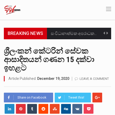
BREAKING NEWS
සංවිධානාත්මක අපරාධකරුවකු වන ලොකු පැටිගේ ප්‍රධාන වෙඩික්කරු බවට සැක කරන ගිං ගඟේ ගිල්වා මරා දමා…
උපරිමාධිකරණ විනිශ්චයකාරවරුන්ගේ හා ඉන් පහළ විනිශ්චයකාරවරුන්ගේ විශ්‍රාම වයස දීර්ඝ කිරීම සඳහා සකස් කර ඇති විසිදෙවන…
ශ්‍රීලංකන් කේටරින් සේවක
ආසාදිතයන් ගණන 15 දක්වා
බන්ධනාගාර රැදවියන් 1,021 දෙනෙකු ඉකුත් වසර පහක කාලය තුලදී (2020 ජනවාරි 01 සිට 2025 දෙසැම්බර්…
ඉහළට
මහර බන්ධනාගාරයේ අද ඇතිවූ සිද්ධියෙන් තුවාල ලැබූ බව කියන රැඳවියන් ගණන ඉහළ ගොස් තිබේ. ඒ…
Article Published:
December 19, 2020
LEAVE A COMMENT
අගෝස්තු මස දෙවන ඉරිදා ලිට් රූම් සූම් සංවාදය පැවැත්වෙන්නේ "කතා කරන මහ වැව" නම් නකතාවක්…
ලාල් කාන්ත ඇමතිවරයා අධිකරණ විනිශ්චයකාරවරුන්ගේ විශ්‍රාම යෑමේ වයස සම්බන්ධයෙන් නිහඬව සිටින ලෙස තමාට දැනුම් දුන්…
Share on Facebook
Tweet this!
හිටපු පොලිස්පති පූජිත් ජයසුන්දරට සහ හිටපු ආරක්ෂක අමාත්‍යංශ ලේකම් හේමසිරි ප්‍රනාන්දු විශේෂ ත්‍රිපුද්ගල මහාධිකරණය විසින්…