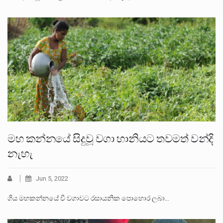
මහ කන්නයේ සිදුවූ වගා හානියට තවමත් වන්දි
නැහැ
Jun 5, 2022
ගිය මහකන්නයේ වී වගාවට රසායනික පොහොර ලබා…