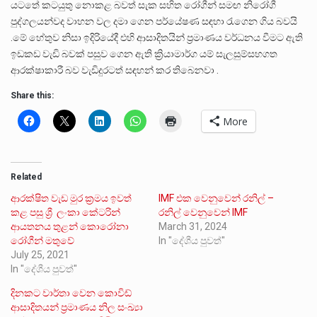
යටතේ කටයුතු නොකළ බවත් සැක සහිත රෝගීන් සමඟ නිරෝගී
පුද්ගලයන්වද වාහන වල දමා ගෙන පර්යේෂණ සඳහා රැගෙන ගිය බවයි
.මේ හේතුව නිසා ඉදිරියේදී එහි ආසාදිතයින් ප්‍රමාණය වර්ධනය වීමට ඇති
ඉඩකඩ වැඩි බවක් පසුව ගෙන ඇති ක්‍රියාමාර්ග යම් සැලසුම්සහගත
ආරක්ෂාකාරී බව වැඩිදුරටත් සඳහන් කර තිබෙනවා .
Share this:
More
Related
ආරක්ෂිත වැඩ මුර ක්‍රමය ඉවත්
IMF එක වෙනුවෙන් රනිල් –
කළ පසු ශ්‍රී ලංකා කේටරින්
රනිල් වෙනුවෙන් IMF
ආයතනය තුළන් කොරෝනා
March 31, 2024
රෝගීන් මතුවේ
In "දේශීය පුවත්"
July 25, 2021
In "දේශීය පුවත්"
දිනකට වාර්තා වෙන කොවිඩ්
ආසාදිතයන් ප්‍රමාණය නිල සංඛ්‍යා