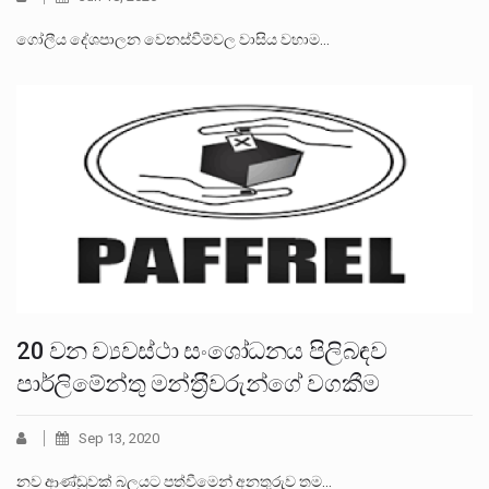
ගෝලීය දේශපාලන වෙනස්වීම්වල වාසිය වහාම…
20 වන ව්‍යවස්ථා සංශෝධනය පිලිබඳව
පාර්ලිමේන්තු මන්ත‍්‍රීවරුන්ගේ වගකීම
Sep 13, 2020
නව ආණ්ඩුවක් බලයට පත්වීමෙන් අනතුරුව තම…