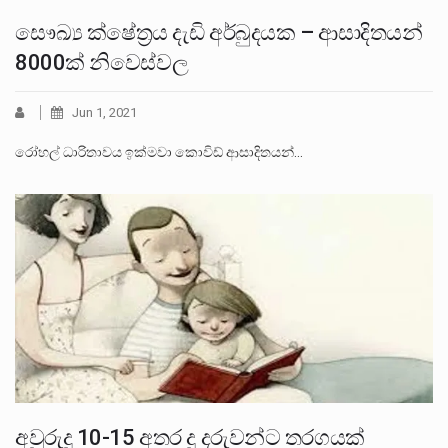
සෞඛ්‍ය ක්ෂේත්‍රය දැඩි අර්බුදයක – ආසාදිතයන්
8000ක් නිවෙස්වල
Jun 1, 2021
රෝහල් ධාරිතාවය ඉක්මවා කොවිඩ් ආසාදිතයන්…
අවුරුදු 10-15 අතර දූ දරුවන්ට තරගයක්