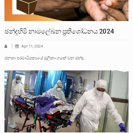
ඡන්දහිමි නාමලේඛන ප්‍රතිශෝධනය 2024
Apr 11, 2024
ජනතා පරමාධිපත්‍යයේ මූලිකාංගයක් වන ඡන්ද…