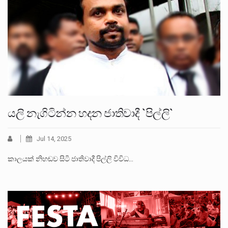
යලි නැගිටින්න හදන ජාතිවාදී `පිල්ලි`
Jul 14, 2025
කාලයක් නිහඬව සිටි ජාතිවාදී පිල්ලි විවිධ…