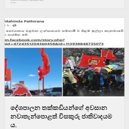
දේශපාලන තක්කඩියන්ගේ අවසාන
නවාතැන්පොළත් විසකුරු ජාතිවාදයම
ය.