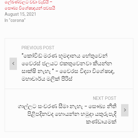
ලේඛණවලට වඩා වැඩියි –
සෞඛ්‍ය විශේෂඥයන් පවසයි
August 15, 2021
In "corona"
PREVIOUS POST
Post
“කෝවිඩ් මරණ භූමදානය හේතුවෙන්
navigation
වෛරස් ජලයට එකතුවෙනවා කියන්න
සාක්ෂි නැහැ ” – වෛරස විද්‍යා විශේෂඥ,
මහාචාර්ය මලික් පීරිස්
NEXT POST
ගාල්ලට සංචරණ සීමා නැහැ – සෞඛ්‍ය නීති
පිළිපදිනවද හොයන්න හමුදා යතුරුපැදි
කණ්ඩායමක්