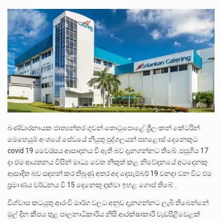
පසුගිය මැයි මස 31 දිනෙන් අවසන් වූ වසර තුළ ලොව පුරා විවිධ තනතුරු නාම වලින්…
මේ, දන්නා හඳුනන ලියන්නකුගේ නන්නාඳුනන අඩවියක සැරිසරා ලද ආස්වාදනීය මොහොතක සිංහාවලෝකනයකි .කෙටි කවියක දිගු බර…
වත්මන් ආණ්ඩුවේ ප්‍රධාන පාර්ශවකරුවා වන ජනතා විමුක්ති පෙරමුණේ කාලයක පටන් තිබුණු ප්‍රධාන සටන් පාඨයක් වූවේ…
බණ්ඩාරනායක ජාත්‍යන්තර ගුවන් තොටුපොළේ ශ්‍රීලංකන් කේටරින්
මෙහෙයුම් අංශයේ සේවයේ නියුතු පුද්ගලයන් පහළොස් දෙනෙකුට
covid 19 වෛරසය ආසාදනය වී ඇති බව දැනගන්නට තිබේ .පසුගිය 17
දා එම ආයතනය විසින් මාධ්‍ය වෙත නිකුත් කළ නිවේදනයේ අටදෙනකු
ආසාදිත බව සඳහන් කර තිබුණු අතර අද දෙසැම්බර් 19 වනදා වන විට එම
ප්‍රමාණය වර්ධනය වී 15 දෙනෙකු දක්වා ඉහළ ගොස් තිබේ .
විශ්වාස කටයුතු ආරංචි මාර්ග වලට අනුව දැනගන්නට ලැබී තිබෙන්නේ
මුල් දින කීපය තුළ පාලනාධිකාරිය නිසි ආරක්ෂාකාරී වැඩපිළිවෙළක්