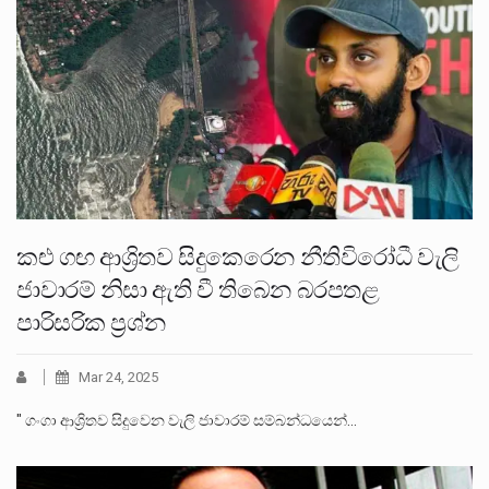
කළු ගඟ ආශ්‍රිතව සිදුකෙරෙන නීතිවිරෝධී වැලි
ජාවාරම් නිසා ඇති වී තිබෙන බරපතළ
පාරිසරික ප්‍රශ්න
Mar 24, 2025
" ගංගා ආශ්‍රිතව සිදුවෙන වැලි ජාවාරම් සම්බන්ධයෙන්…