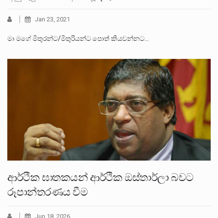
Jan 23, 2021
මා මගේ මිතුරන්ට/මිතුරියන්ට පොත් කියවන්නට…
ආර්ථික ඝාතකයන් ආර්ථික ඔස්තාර්ලා බවට
රූපාන්තරණය වීම
Jun 18, 2026