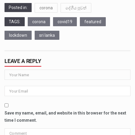
Posted in:
corona
දේශීය පුවත්
TAGS:
corona
covid19
featured
lockdown
sri lanka
LEAVE A REPLY
Save my name, email, and website in this browser for the next
time I comment.