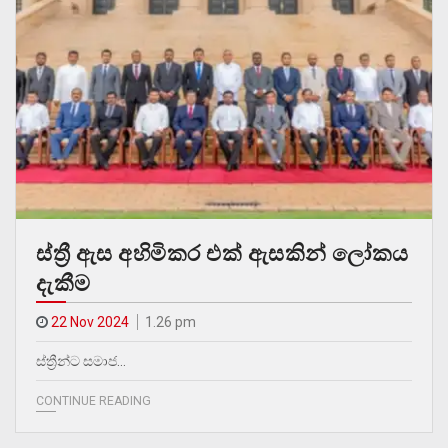
ස්ත්‍රී ඇස අහිමිකර එක් ඇසකින් ලෝකය
දැකීම
22 Nov 2024
1.26 pm
ස්ත්‍රීන්ට සමාජ…
CONTINUE READING