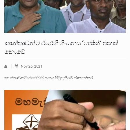
කාන්තාවන්ට එරෙහි හිංසනය ‘ජෝක්’ එකක්
නොවේ
Nov 26, 2021
කාන්තාවන්ට එරෙහි හිංසනය පිටුදැකීමේ ජාත්‍යන්තර…