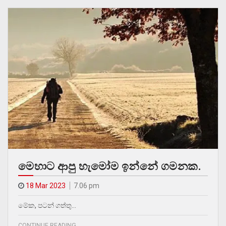
මෙහාට ආපු හැමෝම ඉන්නේ ගමනක.
18 Mar 2023
7.06 pm
මේක, පටන් ගත්තු…
CONTINUE READING