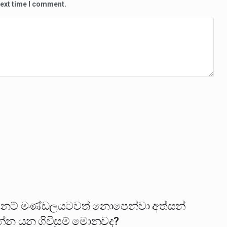
next time I comment.
ිනට් මණ්ඩලයටවත් නොපෙන්වා අත්සන්
්න යන ගිවිසුම් මොනවද?