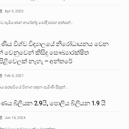
Apr 3, 2025
ට පැමිණෙන නරේන්ද්‍ර මෝදී සමඟ අත්සන්…
ණිය විශ්ව විද්‍යාලයේ නිරෝධායනය වෙන
න් වෙනුවෙන් කිසිදු සෞඛ්‍යාරක්ෂිත
පිළිවෙලක් නැහැ – අන්තරේ
Feb 6, 2021
ය සරසවියේ විභාග සඳහා පැමිණි සිසුන්…
ණය බිලියන 2.9යි, පොලිය බිලියන 1.9 යි
Jun 14, 2024