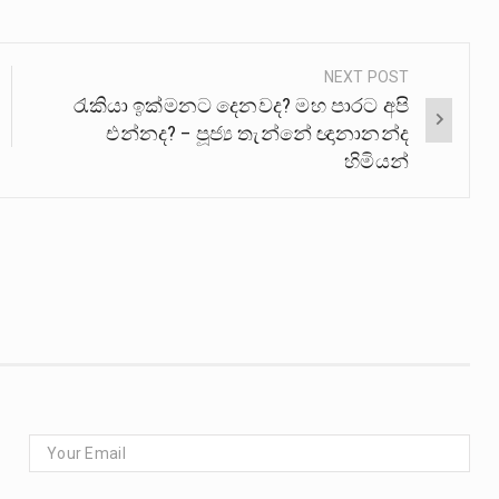
NEXT POST
රැකියා ඉක්මනට දෙනවද? මහ පාරට අපි
එන්නද? – පූජ්‍ය තැන්නේ ඥානානන්ද
හිමියන්