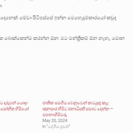
ා.
 දෙනෙක්. මේවා පිටිපස්සේ ඉන්න මෙහෙයුම්කාරයෝ කවුද
මේක බොක්කෙන්ම කරන්න ඕන. මට මන්ත්‍රීකම් ඕන නැහැ. මොන
මට දරුවන් යොදා
ජාතික සමගිය වෙනුවෙන් කටයුතු කළ
 සෝභිත හිමියෝ
ඥානසාර හිමිට ජනාධිපති සමාව දෙන්න –
මහනාහිමිවරු
1
May 20, 2024
In "දේශීය පුවත්"