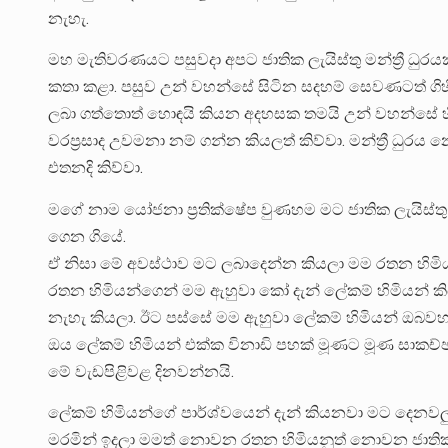
නැහැ.
මහ මැතිවරණයට පසුවදා අපට ජාතික ලැයිස්තු මන්ත්‍රී ධ
කතා කළා. පසුව උන් වහන්සේ සිටින සදහම් සෙවණටත් ගිහි
ලබා ගත්තොත් හොඳයි කියන අදහසක තමයි උන් වහන්සේ හිටි
වරප්‍රසාද උවමනා නම් ගන්න කියලත් කිව්වා. මන්ත්‍රී ධුර
එතනදි කිව්වා.
මගේ නාම යෝජනා ප්‍රතික්ෂේප වුණහම මට ජාතික ලැයිස්තු 
ගෙන ගියේ.
ඒ නිසා මේ අවස්ථාව මට ලබාදෙන්න කියලා මම රතන හිමියන
රතන හිමියන්ගෙන් මම ඇහුවා කෝ දැන් ලේකම් හිමියන් ක
නැහැ කියලා. ඊට පස්සේ මම ඇහුවා ලේකම් හිමියන් ඔබ
ඔය ලේකම් හිමියන් එක්ක විනාඩි පහක් මූණට මූණ සාකච්
මේ වැඩපිළිවළ දිනවන්නයි.
ලේකම් හිමියන්ගේ පාර්ශ්වයෙන් දැන් කියනවා මට දෙනවල
මරමින් ඉදලා මමත් නොවන රතන හිමියනුත් නොවන ජාතික