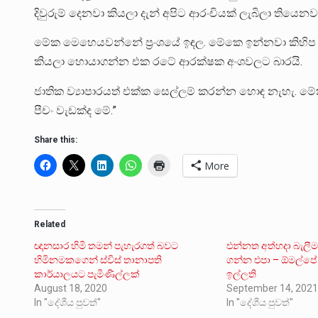
දිවුරුම් දෙනවා කියලා දැන් අපිට ආරංචියක් ලැබිලා තියෙනව
මේක මෙහෙයවන්නේ ප්‍රංශයේ ඉඳල. මේකෙ ඉන්නවා කිහිප
කියලා හොයාගන්න එක රටේ ආරක්ෂක අංශවලට බාරයි.
ජාතික ව්‍යාපාරයත් එක්ක සෙල්ලම් කරන්න හොඳ නැහැ. 
පීචං වැඩක්ද මේ.”
Share this:
More
Related
ඥානසාර හිමි තමන් පැහැරගත් බවට
එන්නත අත්හදා බැලී
හිමිනමකගෙන් ස්විස් තානාපති
ගන්න එපා – ඕමල්පේ
කාර්යාලයට පැමිණිල්ලක්
ඉල්ලති
August 18, 2020
September 14, 202
In "දේශීය පුවත්"
In "දේශීය පුවත්"