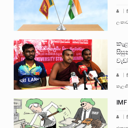
ලංකාව
කැළ
සිසු
වැඩ
කැලණි
IMF 