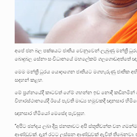
අපේ ජන බල පක්ෂයට ජාතිය වෙනුවෙන් ලැබුණු මන්ත්‍රී ධ
බොදුබල සේනා සංවිධානයේ මහලේකම් ගලගොඩඅත්තේ ඥානස
මෙම මන්ත්‍රී ධුරය යොදාගෙන ජාතියට මගහැරුණු ජාතික
සඳහන් කළහ.
මේ ප්‍රශ්නයේදී කාටවත් ගේම් ගහන්න ඉඩ නොදී කඩිනමින් ග
විහාරස්ථානයේදී ඊයේ පැවති මාධ්‍ය හමුවකදී ඥානසාර හිමි
ඥානසාර හිමියෝ මෙසේද පැවසූහ.
“අපිට ඡන්දය ලබා දීපු ජනතාවට අපි ස්තූතිවන්ත වන ගමන්ම මේ
ආණ්ඩුවක්. දැන් රටට ලස්සන ආණ්ඩුවක් ඇවිත් තිබෙනවා.