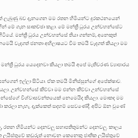
ුරයක් ලැබුණු බව දැනගෙන මම රතන හිමියන්ට දුරකථනයෙන්
න් මේ ගැන සාකච්ඡා කළා. මේ මන්ත්‍රී ධුරය උන්වහන්සේට
යේ. මන්ත්‍රී ධුරය උන්වහන්සේ තියා ගන්නම්, අනෙකුත්
ය නෙමෙයි වැදගත් ජනතා අභිලාෂයට වීම තමයි වැදගත් කියලා මම
මන්ත්‍රී ධුරය යෙදෙනවා කියලා තමයි අපේ මැතිවරණ ව්‍යාපාරය
්ගෙන් ඉල්ලා සිටියා. ඒක තමයි මිනිස්සුන්ගේ අපේක්ෂාව.
ියලා. උන්වහන්සේ කිව්වා මම එන්න කිව්වා උන්වහන්සේ
වහන්සේගේ විශ්වාසවන්තයෙක් නෙමෙයිද කියලා. මොකද මම
ඡා කරලා නැහැ. දැක්කෙත් සදහම් සෙවණේදී. අපිට ඕන වුණේ
ු, රතන හිමියන්ට දෙනවලු සභාපතිතුමන්ට දෙනවලු. කාලය
 ලයිස්තුවේ කවුරුත් නොවන කෙනෙකු ජාතික ලයිස්තුවේ