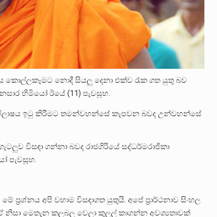
ුරය කොල්ලකෑමට නොදී සියලු දෙනා එක්ව රැක ගත යුතු බව
ාර හිමියෝ ඊයේ (11) පැවසූහ.
 අභිලාෂය ඉටු කිරීමට තමන්වහන්සේ කැපවන බවද උන්වහන්සේ
ැටලුව විසඳා ගන්නා බවද රාජගිරියේ සද්ධර්මරාජිකා
යෝ පැවසූහ.
 ප්‍රශ්නය අපි වහාම විසඳාගත යුතුයි. අපේ ප්‍රාර්ථනාව සිංහල
 ඒ නිසා මෙතැන කලබල වෙලා කුලල් කාගන්න අවශ්‍යතාවක්