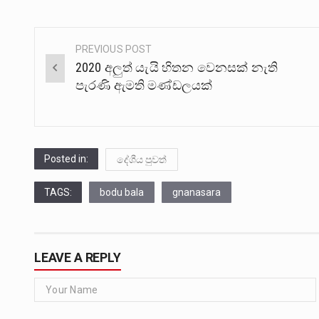
PREVIOUS POST
Post
2020 අලුත් යැයි හිතන වෙනසක් නැති
navigation
පැරණි ඇමති මණ්ඩලයක්
Posted in:
දේශීය පුවත්
TAGS:
bodu bala
gnanasara
LEAVE A REPLY