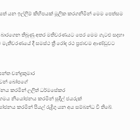
 යන ඉල්ලීම් කිහිපයක් මූලික කරගනිමින් මෙම පෙත්සම
සින් බාරගෙන තිබූණු අතර මතිවරණයට පෙර මෙම ගැටළු සදහා
ැතිවරණයේ දී සමස්ථ ත්‍රී රෝද රථ ප්‍රජාවම ආණ්ඩුවට
න්ත චන්ද්‍රකුමාර
නුවන් බෝපගේ
යෝජනය කරමින් ලලිත් ධර්මසේකර
සංගමය නියෝජනය කරමින් සුදීල් ජයරුක්
ියෝජනය කරමින් පියල් රුද්‍රිගු යන අය සම්බන්ධ වී තිබේ.