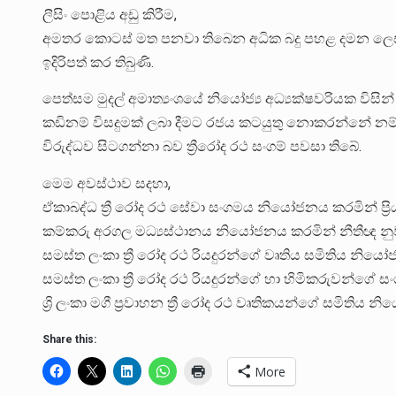
ලීසිං පොළිය අඩු කිරීම,
අමතර කොටස් මත පනවා තිබෙන අධික බදු පහළ දමන ලෙසත්
ඉදිරිපත් කර තිබුණි.
පෙත්සම මුදල් අමාත්‍යංශයේ නියෝජ්‍ය අධ්‍යක්ෂවරියක වි
කඩිනම් විසදුමක් ලබා දීමට රජය කටයුතු නොකරන්නේ නම් ම
විරුද්ධව සිටගන්නා බව ත්‍රීරෝද රථ සංගම් පවසා තිබේ.
මෙම අවස්ථාව සදහා,
ඒකාබද්ධ ත්‍රී රෝද රථ සේවා සංගමය නියෝජනය කරමින් ප්‍රිය
කම්කරු අරගල මධ්‍යස්ථානය නියෝජනය කරමින් නීතීඥ 
සමස්ත ලංකා ත්‍රී රෝද රථ රියදුරන්ගේ වෘතිය සමිතිය නි
සමස්ත ලංකා ත්‍රී රෝද රථ රියදුරන්ගේ හා හිමිකරුවන්ගේ 
ශ්‍රි ලංකා මගී ප්‍රවාහන ත්‍රී රෝද රථ වෘතිකයන්ගේ සමිතිය න
Share this:
More