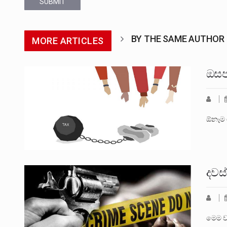
SUBMIT
BY THE SAME AUTHOR
MORE ARTICLES
ඔසප
ඕනෑම 
දවස්
මෙම ව