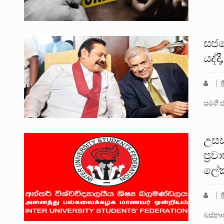
සජබ
යද්ද
සමගි ජ
උසස
ප්‍ර
ලේක
බස්නාහ