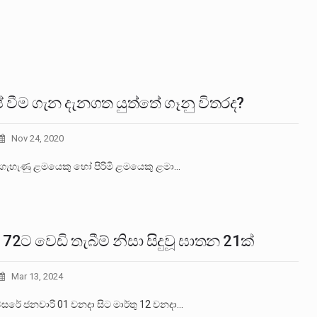
් වීම ගැන දැනගත යුත්තේ ගෑනු විතරද?
Nov 24, 2020
ගැහැණු ළමයෙකු හෝ පිරිමි ළමයෙකු ළමා…
 72ට වෙඩි තැබීම් නිසා සිදුවූ ඝාතන 21ක්
Mar 13, 2024
සරේ ජනවාරි 01 වනදා සිට මාර්තු 12 වනදා…