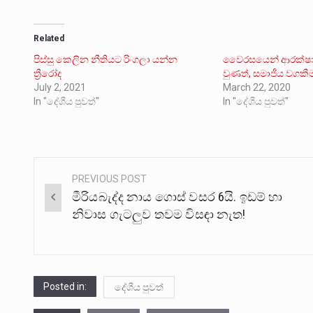
Related
පිස්සු කෙලින නීතියට රිංගලා යන්න
වෛරසයෙන් ආරක්ෂා
ත්‍රීරෝද
වුණත්, සමාජීය වගකී
July 2, 2021
March 22, 2020
In "දේශීය පුවත්"
In "දේශීය පුවත්"
PREVIOUS POST
Post
මීරියබැද්ද නාය ගොස් වසර 6යි. ඉඩම් හා
navigation
නිවාස ගැටලුව තවම විසඳා නැත!
Posted in:
දේශීය පුවත්