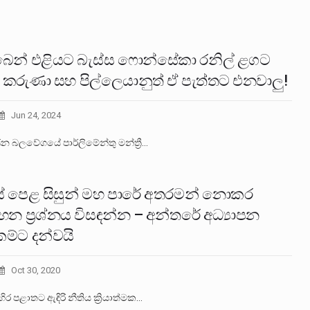
ෙන් එළියට බැස්ස ෆොන්සේකා රනිල් ළගට
ී, කරුණා සහ පිල්ලෙයානුත් ඒ පැත්තට එනවාලු!
Jun 24, 2024
න බලවේගයේ පාර්ලිමේන්තු මන්ත්‍රී…
් පෙළ සිසුන් මහ පාරේ අතරමන් නොකර
වාහන ප්‍රශ්නය විසඳන්න – අන්තරේ අධ්‍යාපන
ම්ට දන්වයි
Oct 30, 2020
ිර පළාතට ඇඳිරි නීතිය ක්‍රියාත්මක…