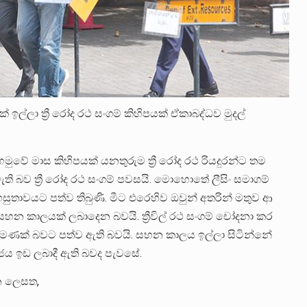
් ඉල්ලා ත්‍රී රෝද රථ සංගම් කිහිපයක් ඒකාබද්ධව මුදල්
ුවේ මාස කිහිපයක් යනතුරුම ත්‍රී රෝද රථ රියදුරන්ට තම
ති බව ත්‍රී රෝද රථ සංගම් පවසයි. මොහොතේ ලීසිං සමාගම්
හසුතාවයට පත්ව තිබුණි. මීට එරෙහිව ඔවුන් අතරින් මතුව ආ
හන කාලයක් ලබාදෙන බවයි. ත්‍රීවිල් රථ සංගම් චෝදනා කර
 පමණක් බවට පත්ව ඇති බවයි. සහන කාලය ඉල්ලා සිටින්නේ
ජය ඉඩ ලබාදී ඇති බවද පැවසේ.
න ලෙසත,