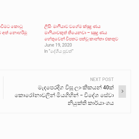
වීමට කොටු
ලීසිං මාෆියාව වගේම ක්ෂුද්‍ර ණය
ම අත් නොහරිමු
මාෆියාවකුත් තියෙනවා – ක්‍ෂුද්‍ර ණය
හේතුවෙන් විපතට පත්වූ කාන්තා එකතුව
June 19, 2020
In "දේශීය පුවත්"
NEXT POST
මැදපෙරදිග විසූ ලාංකිකයන් 40ක්
කොරෝනාවලින් මියගිහින් – විදේශ සේවා
නියුක්ති කාර්යාංශය