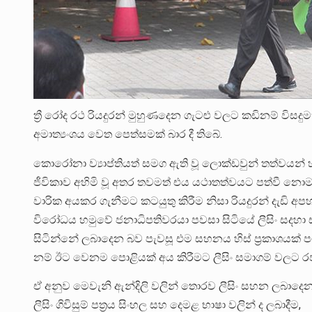
ත්‍රී රෝද රථ රියදුරන් මුහුණදෙන ගැටළු වලට කඩිනම් විසදුමක
අමාත්‍යංශය වෙත පෙත්සමක් බාර දී තිබේ.
කොරෝනා ව්‍යාප්තියත් සමග ඇති වූ ලොක්ඩවුන් තත්වයන් හම
ජීවිකාව අහිමි වූ අතර තවමත් එය යථාතත්වයට පත්වී නොමැ
වාරික අයකර ගැනීමට කටයුතු කිරීම නිසා රියදුරන් දැඩි අප
විරෝධය හමුවේ ජනාධිපතිවරයා පවසා සිටියේ ලීසිං සදහා ස
සිටින්නේ ලබාදෙන බව පැවසූ එම සහනය හිස් ප්‍රකාශයක්
නම් ඊට වෙනම පොළියක් අය කිරීමට ලීසිං සමාගම් වලට ර
ඒ අනුව මෙවැනි ඇන්දිලි වලින් තොරව ලීසිං සහන ලබාදෙ
ලීසිං ගිවිසුම් පත්‍රය සිංහල සහ දෙමළ භාෂා වලින් ද ලබාදීම,